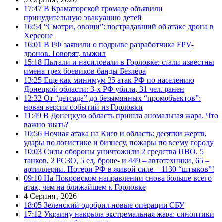
17:47
В Краматорской громаде объявили
принудительную эвакуацию детей
16:54
“Смотри, овощи”: пострадавший об атаке дрона в
Херсоне
16:01
В РФ заявили о подрыве разработчика FPV-
дронов. Говорят, выжил
15:18
Пытали и насиловали в Горловке: стали известны
имена трех боевиков банды Безлера
13:25
Еще как минимум 35 атак РФ по населению
Донецкой области: 3-х РФ убила, 31 чел. ранен
12:32
От “детсада” до безымянных “промобъектов”:
новая версия событий из Горловки
11:49
В Донецкую область пришла аномальная жара. Что
важно знать?
10:56
Ночная атака на Киев и область: десятки жертв,
удары по логистике и бизнесу, пожары по всему городу
10:03
Силы обороны уничтожили 2 средства ПВО, 5
танков, 2 РСЗО, 5 ед. броне- и 449 – автотехники, 65 –
артиллерии. Потери РФ в живой силе – 1130 “штыков”!
09:10
На Покровском направлении снова больше всего
атак, чем на ближайшем к Горловке
4 Серпня , 2026
18:05
Зеленский одобрил новые операции СБУ
17:12
Украину накрыла экстремальная жара: синоптики