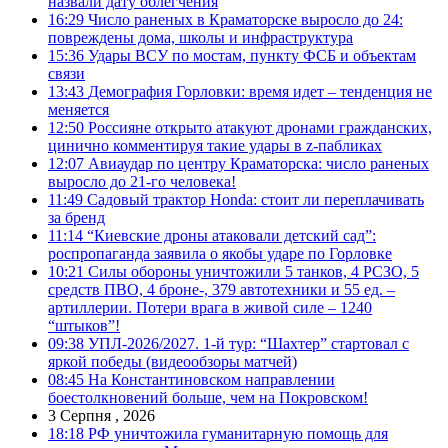
назвали дату облегчения
16:29
Число раненых в Краматорске выросло до 24:
повреждены дома, школы и инфраструктура
15:36
Удары ВСУ по мостам, пункту ФСБ и объектам
связи
13:43
Демография Горловки: время идет – тенденция не
меняется
12:50
Россияне открыто атакуют дронами гражданских,
цинично комментируя такие удары в z-пабликах
12:07
Авиаудар по центру Краматорска: число раненых
выросло до 21-го человека!
11:49
Садовый трактор Honda: стоит ли переплачивать
за бренд
11:14
“Киевские дроны атаковали детский сад”:
роспропаганда заявила о якобы ударе по Горловке
10:21
Силы обороны уничтожили 5 танков, 4 РСЗО, 5
средств ПВО, 4 броне-, 379 автотехники и 55 ед. –
артиллерии. Потери врага в живой силе – 1240
“штыков”!
09:38
УПЛ-2026/2027. 1-й тур: “Шахтер” стартовал с
яркой победы (видеообзоры матчей)
08:45
На Константиновском направлении
боестолкновений больше, чем на Покровском!
3 Серпня , 2026
18:18
РФ уничтожила гуманитарную помощь для