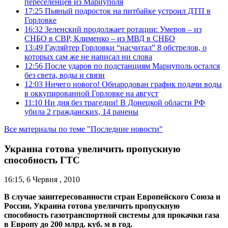
переселенцев из Мариуполя
17:25
Пьяный подросток на питбайке устроил ДТП в
Горловке
16:32
Зеленский продолжает ротации: Умеров – из
СНБО в СВР, Клименко – из МВД в СНБО
13:49
Гауляйтер Горловки “насчитал” 8 обстрелов, о
которых сам же не написал ни слова
12:56
После ударов по подстанциям Мариуполь остался
без света, воды и связи
12:03
Ничего нового! Обнародован график подачи воды
в оккупированной Горловке на август
11:10
Ни дня без трагедии! В Донецкой области РФ
убила 2 гражданских, 14 ранены
Все материалы по теме "Последние новости"
Украина готова увеличить пропускную
способность ГТС
16:15, 6 Червня , 2010
В случае заинтересованности стран Европейского Союза и
России, Украина готова увеличить пропускную
способность газотранспортной системы для прокачки газа
в Европу до 200 млрд. куб. м в год.