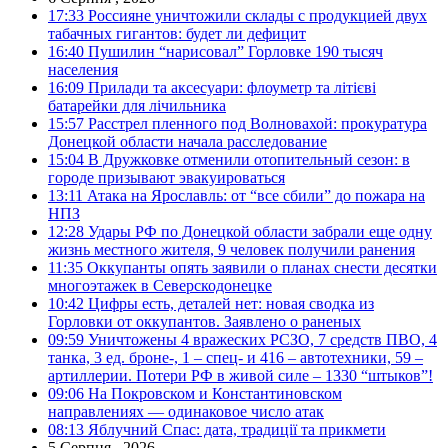
17:33
Россияне уничтожили склады с продукцией двух
табачных гигантов: будет ли дефицит
16:40
Пушилин “нарисовал” Горловке 190 тысяч
населения
16:09
Прилади та аксесуари: флоуметр та літієві
батарейки для лічильника
15:57
Расстрел пленного под Волновахой: прокуратура
Донецкой области начала расследование
15:04
В Дружковке отменили отопительный сезон: в
городе призывают эвакуироваться
13:11
Атака на Ярославль: от “все сбили” до пожара на
НПЗ
12:28
Удары РФ по Донецкой области забрали еще одну
жизнь местного жителя, 9 человек получили ранения
11:35
Оккупанты опять заявили о планах снести десятки
многоэтажек в Северскодонецке
10:42
Цифры есть, деталей нет: новая сводка из
Горловки от оккупантов. Заявлено о раненых
09:59
Уничтожены 4 вражеских РСЗО, 7 средств ПВО, 4
танка, 3 ед. броне-, 1 – спец- и 416 – автотехники, 59 –
артиллерии. Потери РФ в живой силе – 1330 “штыков”!
09:06
На Покровском и Константиновском
направлениях — одинаковое число атак
08:13
Яблучний Спас: дата, традиції та прикмети
5 Серпня , 2026