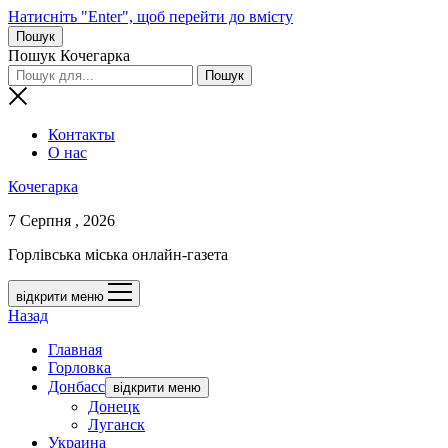
Натисніть "Enter", щоб перейти до вмісту
Пошук
Пошук Кочегарка
Контакты
О нас
Кочегарка
7 Серпня , 2026
Горлівська міська онлайн-газета
відкрити меню
Назад
Главная
Горловка
Донбасс
відкрити меню
Донецк
Луганск
Украина