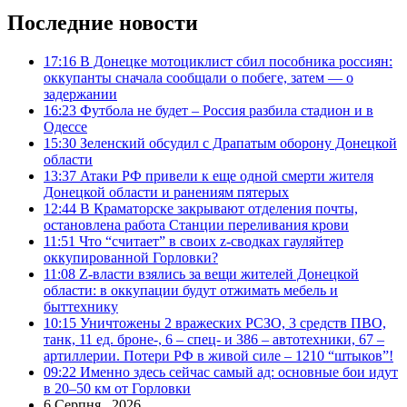
Последние новости
17:16
В Донецке мотоциклист сбил пособника россиян:
оккупанты сначала сообщали о побеге, затем — о
задержании
16:23
Футбола не будет – Россия разбила стадион и в
Одессе
15:30
Зеленский обсудил с Драпатым оборону Донецкой
области
13:37
Атаки РФ привели к еще одной смерти жителя
Донецкой области и ранениям пятерых
12:44
В Краматорске закрывают отделения почты,
остановлена работа Станции переливания крови
11:51
Что “считает” в своих z-сводках гауляйтер
оккупированной Горловки?
11:08
Z-власти взялись за вещи жителей Донецкой
области: в оккупации будут отжимать мебель и
быттехнику
10:15
Уничтожены 2 вражеских РСЗО, 3 средств ПВО,
танк, 11 ед. броне-, 6 – спец- и 386 – автотехники, 67 –
артиллерии. Потери РФ в живой силе – 1210 “штыков”!
09:22
Именно здесь сейчас самый ад: основные бои идут
в 20–50 км от Горловки
6 Серпня , 2026