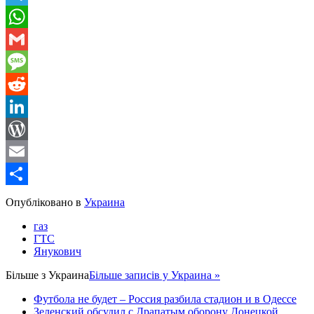
Telegram
WhatsApp
Gmail
Message
Reddit
LinkedIn
WordPress
Email
Share
Опубліковано в
Украина
газ
ГТС
Янукович
Більше з
Украина
Більше записів у Украина »
Футбола не будет – Россия разбила стадион и в Одессе
Зеленский обсудил с Драпатым оборону Донецкой