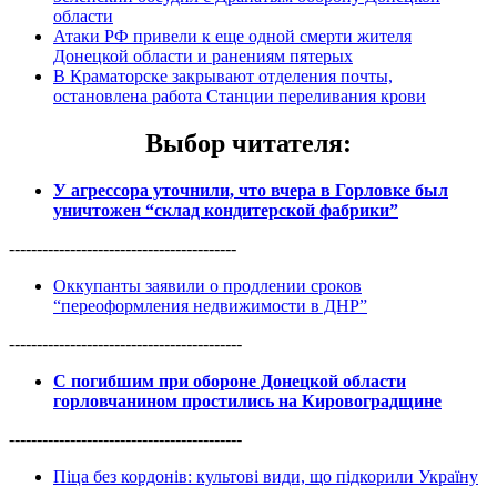
области
Атаки РФ привели к еще одной смерти жителя
Донецкой области и ранениям пятерых
В Краматорске закрывают отделения почты,
остановлена работа Станции переливания крови
Выбор читателя
:
У агрессора уточнили, что вчера в Горловке был
уничтожен “склад кондитерской фабрики”
-----------------------------------------
Оккупанты заявили о продлении сроков
“переоформления недвижимости в ДНР”
------------------------------------------
С погибшим при обороне Донецкой области
горловчанином простились на Кировоградщине
------------------------------------------
Піца без кордонів: культові види, що підкорили Україну