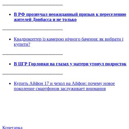
------------------------------------------
В РФ прозвучал неожиданный призыв к переселению
жителей Донбасса и не только
------------------------------------------
Квадрокоптер із камерою нічного бачення: як вибрати і
купити?
------------------------------------------
В ЦГР Горловки на глазах у матери утонул подросток
------------------------------------------
Купить Айфон 17 и чехол на Айфон: почему новое
поколение смартфонов заслуживает внимания
Кочегарка