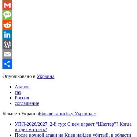
WhatsApp
Gmail
Message
Reddit
LinkedIn
WordPress
Email
Share
Опубліковано в
Украина
Азаров
газ
Россия
соглашение
Більше з
Украина
Більше записів у Украина »
УПЛ-2026/2027. 2-й тур: С кем играет “Шахтер”? Когда
и где смотреть?
После ночной атаки на Киев найден убитый, в области