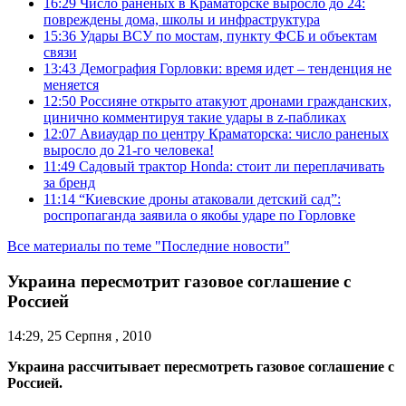
16:29
Число раненых в Краматорске выросло до 24:
повреждены дома, школы и инфраструктура
15:36
Удары ВСУ по мостам, пункту ФСБ и объектам
связи
13:43
Демография Горловки: время идет – тенденция не
меняется
12:50
Россияне открыто атакуют дронами гражданских,
цинично комментируя такие удары в z-пабликах
12:07
Авиаудар по центру Краматорска: число раненых
выросло до 21-го человека!
11:49
Садовый трактор Honda: стоит ли переплачивать
за бренд
11:14
“Киевские дроны атаковали детский сад”:
роспропаганда заявила о якобы ударе по Горловке
Все материалы по теме "Последние новости"
Украина пересмотрит газовое соглашение с
Россией
14:29, 25 Серпня , 2010
Украина рассчитывает пересмотреть газовое соглашение с
Россией.