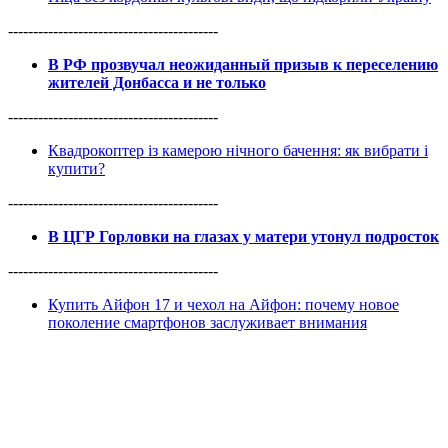
------------------------------------------
В РФ прозвучал неожиданный призыв к переселению
жителей Донбасса и не только
------------------------------------------
Квадрокоптер із камерою нічного бачення: як вибрати і
купити?
------------------------------------------
В ЦГР Горловки на глазах у матери утонул подросток
------------------------------------------
Купить Айфон 17 и чехол на Айфон: почему новое
поколение смартфонов заслуживает внимания