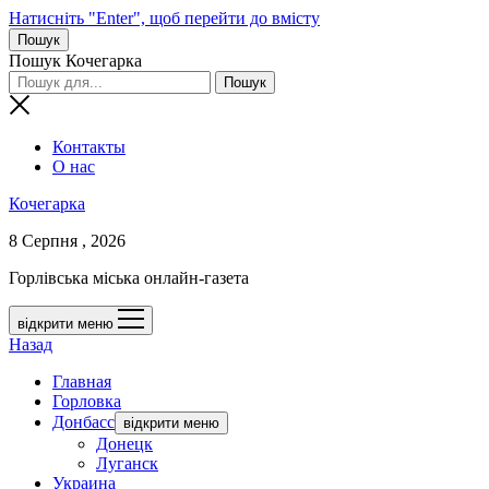
Натисніть "Enter", щоб перейти до вмісту
Пошук
Пошук Кочегарка
Контакты
О нас
Кочегарка
8 Серпня , 2026
Горлівська міська онлайн-газета
відкрити меню
Назад
Главная
Горловка
Донбасс
відкрити меню
Донецк
Луганск
Украина