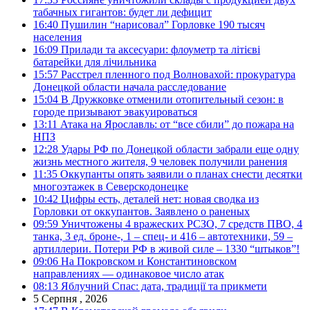
табачных гигантов: будет ли дефицит
16:40
Пушилин “нарисовал” Горловке 190 тысяч
населения
16:09
Прилади та аксесуари: флоуметр та літієві
батарейки для лічильника
15:57
Расстрел пленного под Волновахой: прокуратура
Донецкой области начала расследование
15:04
В Дружковке отменили отопительный сезон: в
городе призывают эвакуироваться
13:11
Атака на Ярославль: от “все сбили” до пожара на
НПЗ
12:28
Удары РФ по Донецкой области забрали еще одну
жизнь местного жителя, 9 человек получили ранения
11:35
Оккупанты опять заявили о планах снести десятки
многоэтажек в Северскодонецке
10:42
Цифры есть, деталей нет: новая сводка из
Горловки от оккупантов. Заявлено о раненых
09:59
Уничтожены 4 вражеских РСЗО, 7 средств ПВО, 4
танка, 3 ед. броне-, 1 – спец- и 416 – автотехники, 59 –
артиллерии. Потери РФ в живой силе – 1330 “штыков”!
09:06
На Покровском и Константиновском
направлениях — одинаковое число атак
08:13
Яблучний Спас: дата, традиції та прикмети
5 Серпня , 2026