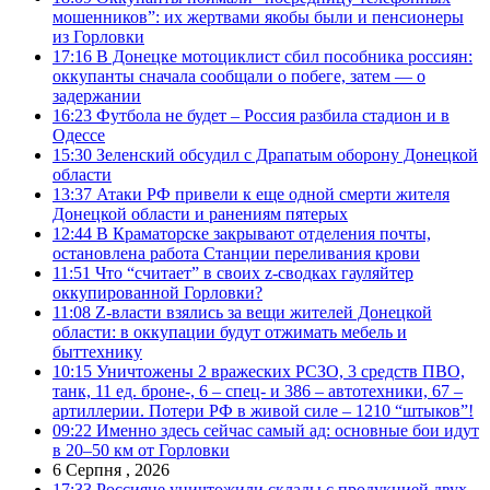
мошенников”: их жертвами якобы были и пенсионеры
из Горловки
17:16
В Донецке мотоциклист сбил пособника россиян:
оккупанты сначала сообщали о побеге, затем — о
задержании
16:23
Футбола не будет – Россия разбила стадион и в
Одессе
15:30
Зеленский обсудил с Драпатым оборону Донецкой
области
13:37
Атаки РФ привели к еще одной смерти жителя
Донецкой области и ранениям пятерых
12:44
В Краматорске закрывают отделения почты,
остановлена работа Станции переливания крови
11:51
Что “считает” в своих z-сводках гауляйтер
оккупированной Горловки?
11:08
Z-власти взялись за вещи жителей Донецкой
области: в оккупации будут отжимать мебель и
быттехнику
10:15
Уничтожены 2 вражеских РСЗО, 3 средств ПВО,
танк, 11 ед. броне-, 6 – спец- и 386 – автотехники, 67 –
артиллерии. Потери РФ в живой силе – 1210 “штыков”!
09:22
Именно здесь сейчас самый ад: основные бои идут
в 20–50 км от Горловки
6 Серпня , 2026
17:33
Россияне уничтожили склады с продукцией двух