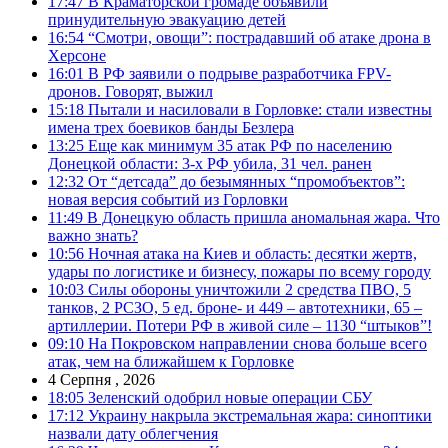
17:47
В Краматорской громаде объявили
принудительную эвакуацию детей
16:54
“Смотри, овощи”: пострадавший об атаке дрона в
Херсоне
16:01
В РФ заявили о подрыве разработчика FPV-
дронов. Говорят, выжил
15:18
Пытали и насиловали в Горловке: стали известны
имена трех боевиков банды Безлера
13:25
Еще как минимум 35 атак РФ по населению
Донецкой области: 3-х РФ убила, 31 чел. ранен
12:32
От “детсада” до безымянных “промобъектов”:
новая версия событий из Горловки
11:49
В Донецкую область пришла аномальная жара. Что
важно знать?
10:56
Ночная атака на Киев и область: десятки жертв,
удары по логистике и бизнесу, пожары по всему городу
10:03
Силы обороны уничтожили 2 средства ПВО, 5
танков, 2 РСЗО, 5 ед. броне- и 449 – автотехники, 65 –
артиллерии. Потери РФ в живой силе – 1130 “штыков”!
09:10
На Покровском направлении снова больше всего
атак, чем на ближайшем к Горловке
4 Серпня , 2026
18:05
Зеленский одобрил новые операции СБУ
17:12
Украину накрыла экстремальная жара: синоптики
назвали дату облегчения