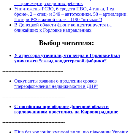
— трое жертв, среди них ребенок
Уничтожены РСЗО, 6 средств ПВО, 4 танка, 1 ед.
броне-, 2 – спец- и 349 – автотехники, 58 – артиллерии.
Потери РФ в живой силе – 1190 “штыков”!
В Донецкой области фронт концентрируется на
ближайших к Горловке направлениях
Выбор читателя
:
У агрессора уточнили, что вчера в Горловке был
уничтожен “склад кондитерской фабрики”
-----------------------------------------
Оккупанты заявили о продлении сроков
“переоформления недвижимости в ДНР”
------------------------------------------
С погибшим при обороне Донецкой области
горловчанином простились на Кировоградщине
------------------------------------------
Піца без кордонів: культові види, що підкорили Україну