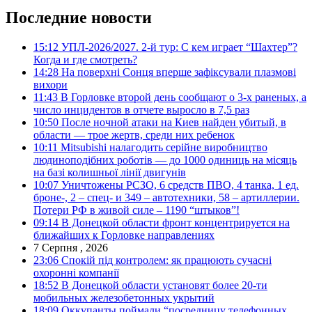
Последние новости
15:12
УПЛ-2026/2027. 2-й тур: С кем играет “Шахтер”?
Когда и где смотреть?
14:28
На поверхні Сонця вперше зафіксували плазмові
вихори
11:43
В Горловке второй день сообщают о 3-х раненых, а
число инцидентов в отчете выросло в 7,5 раз
10:50
После ночной атаки на Киев найден убитый, в
области — трое жертв, среди них ребенок
10:11
Mitsubishi налагодить серійне виробництво
людиноподібних роботів — до 1000 одиниць на місяць
на базі колишньої лінії двигунів
10:07
Уничтожены РСЗО, 6 средств ПВО, 4 танка, 1 ед.
броне-, 2 – спец- и 349 – автотехники, 58 – артиллерии.
Потери РФ в живой силе – 1190 “штыков”!
09:14
В Донецкой области фронт концентрируется на
ближайших к Горловке направлениях
7 Серпня , 2026
23:06
Спокій під контролем: як працюють сучасні
охоронні компанії
18:52
В Донецкой области установят более 20-ти
мобильных железобетонных укрытий
18:09
Оккупанты поймали “посредницу телефонных