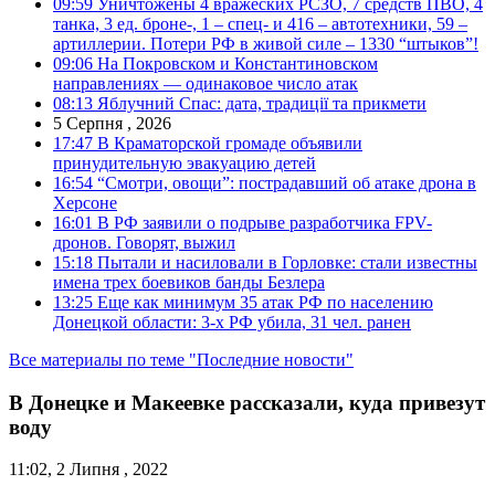
09:59
Уничтожены 4 вражеских РСЗО, 7 средств ПВО, 4
танка, 3 ед. броне-, 1 – спец- и 416 – автотехники, 59 –
артиллерии. Потери РФ в живой силе – 1330 “штыков”!
09:06
На Покровском и Константиновском
направлениях — одинаковое число атак
08:13
Яблучний Спас: дата, традиції та прикмети
5 Серпня , 2026
17:47
В Краматорской громаде объявили
принудительную эвакуацию детей
16:54
“Смотри, овощи”: пострадавший об атаке дрона в
Херсоне
16:01
В РФ заявили о подрыве разработчика FPV-
дронов. Говорят, выжил
15:18
Пытали и насиловали в Горловке: стали известны
имена трех боевиков банды Безлера
13:25
Еще как минимум 35 атак РФ по населению
Донецкой области: 3-х РФ убила, 31 чел. ранен
Все материалы по теме "Последние новости"
В Донецке и Макеевке рассказали, куда привезут
воду
11:02, 2 Липня , 2022