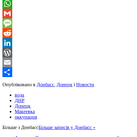
Telegram
WhatsApp
Gmail
Message
Reddit
LinkedIn
WordPress
Email
Share
Опубліковано в
Донбасс
,
Донецк
і
Новости
вода
ДНР
Донецк
Макеевка
оккупация
Більше з
Донбасс
Більше записів у Донбасс »