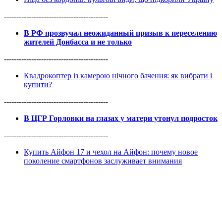
------------------------------------------
В РФ прозвучал неожиданный призыв к переселению
жителей Донбасса и не только
------------------------------------------
Квадрокоптер із камерою нічного бачення: як вибрати і
купити?
------------------------------------------
В ЦГР Горловки на глазах у матери утонул подросток
------------------------------------------
Купить Айфон 17 и чехол на Айфон: почему новое
поколение смартфонов заслуживает внимания