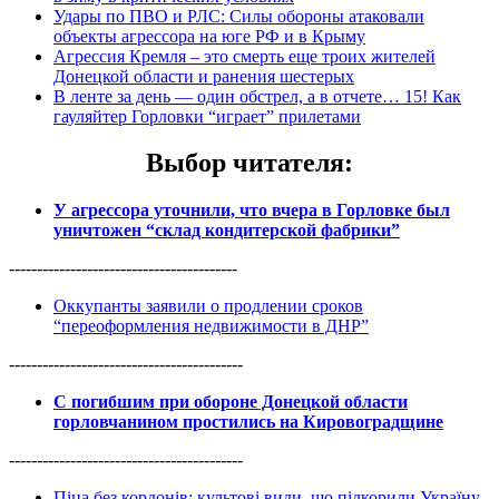
Удары по ПВО и РЛС: Силы обороны атаковали
объекты агрессора на юге РФ и в Крыму
Агрессия Кремля – это смерть еще троих жителей
Донецкой области и ранения шестерых
В ленте за день — один обстрел, а в отчете… 15! Как
гауляйтер Горловки “играет” прилетами
Выбор читателя
:
У агрессора уточнили, что вчера в Горловке был
уничтожен “склад кондитерской фабрики”
-----------------------------------------
Оккупанты заявили о продлении сроков
“переоформления недвижимости в ДНР”
------------------------------------------
С погибшим при обороне Донецкой области
горловчанином простились на Кировоградщине
------------------------------------------
Піца без кордонів: культові види, що підкорили Україну