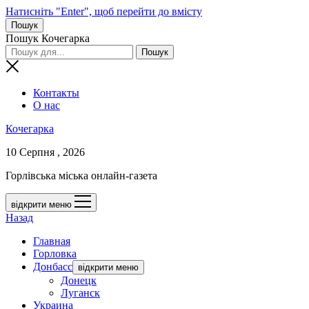
Натисніть "Enter", щоб перейти до вмісту
Пошук
Пошук Кочегарка
Контакты
О нас
Кочегарка
10 Серпня , 2026
Горлівська міська онлайн-газета
відкрити меню
Назад
Главная
Горловка
Донбасс
відкрити меню
Донецк
Луганск
Украина