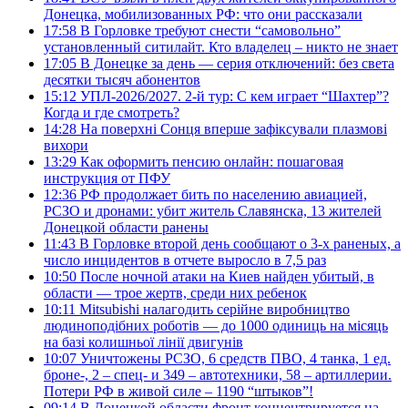
Донецка, мобилизованных РФ: что они рассказали
17:58
В Горловке требуют снести “самовольно”
установленный ситилайт. Кто владелец – никто не знает
17:05
В Донецке за день — серия отключений: без света
десятки тысяч абонентов
15:12
УПЛ-2026/2027. 2-й тур: С кем играет “Шахтер”?
Когда и где смотреть?
14:28
На поверхні Сонця вперше зафіксували плазмові
вихори
13:29
Как оформить пенсию онлайн: пошаговая
инструкция от ПФУ
12:36
РФ продолжает бить по населению авиацией,
РСЗО и дронами: убит житель Славянска, 13 жителей
Донецкой области ранены
11:43
В Горловке второй день сообщают о 3-х раненых, а
число инцидентов в отчете выросло в 7,5 раз
10:50
После ночной атаки на Киев найден убитый, в
области — трое жертв, среди них ребенок
10:11
Mitsubishi налагодить серійне виробництво
людиноподібних роботів — до 1000 одиниць на місяць
на базі колишньої лінії двигунів
10:07
Уничтожены РСЗО, 6 средств ПВО, 4 танка, 1 ед.
броне-, 2 – спец- и 349 – автотехники, 58 – артиллерии.
Потери РФ в живой силе – 1190 “штыков”!
09:14
В Донецкой области фронт концентрируется на