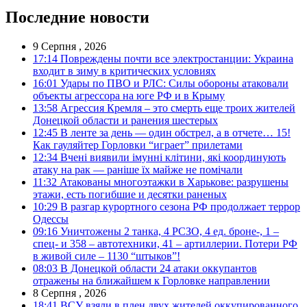
Последние новости
9 Серпня , 2026
17:14
Повреждены почти все электростанции: Украина
входит в зиму в критических условиях
16:01
Удары по ПВО и РЛС: Силы обороны атаковали
объекты агрессора на юге РФ и в Крыму
13:58
Агрессия Кремля – это смерть еще троих жителей
Донецкой области и ранения шестерых
12:45
В ленте за день — один обстрел, а в отчете… 15!
Как гауляйтер Горловки “играет” прилетами
12:34
Вчені виявили імунні клітини, які координують
атаку на рак — раніше їх майже не помічали
11:32
Атакованы многоэтажки в Харькове: разрушены
этажи, есть погибшие и десятки раненых
10:29
В разгар курортного сезона РФ продолжает террор
Одессы
09:16
Уничтожены 2 танка, 4 РСЗО, 4 ед. броне-, 1 –
спец- и 358 – автотехники, 41 – артиллерии. Потери РФ
в живой силе – 1130 “штыков”!
08:03
В Донецкой области 24 атаки оккупантов
отражены на ближайшем к Горловке направлении
8 Серпня , 2026
18:41
ВСУ взяли в плен двух жителей оккупированного