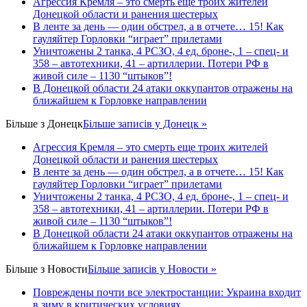
Агрессия Кремля – это смерть еще троих жителей
Донецкой области и ранения шестерых
В ленте за день — один обстрел, а в отчете… 15! Как
гауляйтер Горловки “играет” прилетами
Уничтожены 2 танка, 4 РСЗО, 4 ед. броне-, 1 – спец- и
358 – автотехники, 41 – артиллерии. Потери РФ в
живой силе – 1130 “штыков”!
В Донецкой области 24 атаки оккупантов отражены на
ближайшем к Горловке направлении
Більше з
Донецк
Більше записів у Донецк »
Агрессия Кремля – это смерть еще троих жителей
Донецкой области и ранения шестерых
В ленте за день — один обстрел, а в отчете… 15! Как
гауляйтер Горловки “играет” прилетами
Уничтожены 2 танка, 4 РСЗО, 4 ед. броне-, 1 – спец- и
358 – автотехники, 41 – артиллерии. Потери РФ в
живой силе – 1130 “штыков”!
В Донецкой области 24 атаки оккупантов отражены на
ближайшем к Горловке направлении
Більше з
Новости
Більше записів у Новости »
Повреждены почти все электростанции: Украина входит
в зиму в критических условиях