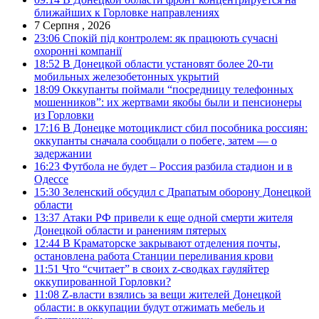
ближайших к Горловке направлениях
7 Серпня , 2026
23:06
Спокій під контролем: як працюють сучасні
охоронні компанії
18:52
В Донецкой области установят более 20-ти
мобильных железобетонных укрытий
18:09
Оккупанты поймали “посредницу телефонных
мошенников”: их жертвами якобы были и пенсионеры
из Горловки
17:16
В Донецке мотоциклист сбил пособника россиян:
оккупанты сначала сообщали о побеге, затем — о
задержании
16:23
Футбола не будет – Россия разбила стадион и в
Одессе
15:30
Зеленский обсудил с Драпатым оборону Донецкой
области
13:37
Атаки РФ привели к еще одной смерти жителя
Донецкой области и ранениям пятерых
12:44
В Краматорске закрывают отделения почты,
остановлена работа Станции переливания крови
11:51
Что “считает” в своих z-сводках гауляйтер
оккупированной Горловки?
11:08
Z-власти взялись за вещи жителей Донецкой
области: в оккупации будут отжимать мебель и