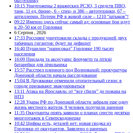
быттехнику
10:15
Уничтожены 2 вражеских РСЗО, 3 средств ПВО,
танк, 11 ед. броне-, 6 – спец- и 386 – автотехники, 67 –
артиллерии. Потери РФ в живой силе – 1210 “штыков”!
09:22
Именно здесь сейчас самый ад: основные бои идут
в 20–50 км от Горловки
6 Серпня , 2026
17:33
Россияне уничтожили склады с продукцией двух
табачных гигантов: будет ли дефицит
16:40
Пушилин “нарисовал” Горловке 190 тысяч
населения
16:09
Прилади та аксесуари: флоуметр та літієві
батарейки для лічильника
15:57
Расстрел пленного под Волновахой: прокуратура
Донецкой области начала расследование
15:04
В Дружковке отменили отопительный сезон: в
городе призывают эвакуироваться
13:11
Атака на Ярославль: от “все сбили” до пожара на
НПЗ
12:28
Удары РФ по Донецкой области забрали еще одну
жизнь местного жителя, 9 человек получили ранения
11:35
Оккупанты опять заявили о планах снести десятки
многоэтажек в Северскодонецке
10:42
Цифры есть, деталей нет: новая сводка из
Горловки от оккупантов. Заявлено о раненых