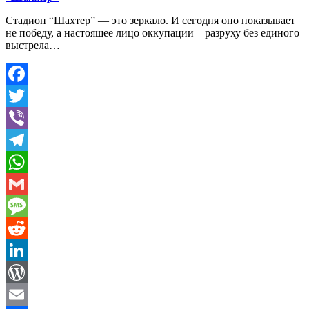
Стадион “Шахтер” — это зеркало. И сегодня оно показывает
не победу, а настоящее лицо оккупации – разруху без единого
выстрела…
Facebook
Twitter
Viber
Telegram
WhatsApp
Gmail
Message
Reddit
LinkedIn
WordPress