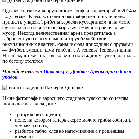
Однако с началом вооруженного конфликта, который в 2014-м
году разжег Кремль, стадион был заброшен и постепенно
пришел в упадок. Трибуны заросли кустарником, а на месте
футбольного поля теперь разрытая земля и строительный
мусор. Некогда величественная арена превратилась в
заброшенную свалку, символизируя бездействие
оккупационных властей.​ Раньше сюда приходили с друзьями
— футбол, эмоции, шум трибун… А теперь? Теперь тишина.
Ни игры, ни жизни. Только ветер по стадиону гуляет, да пыль
по бетону стелется.
Читайте также:
Парк вокруг Донбасс Арены приходит в
упадок
Ныне фотографии заросшего стадиона гуляют по соцсетям —
видно все как на ладони:
трибуны без сидений,
поле, на котором теперь скорее можно грибы собирать,
чем мяч гонять,
разбитое табло, словно напоминание о прошедшем
времени.