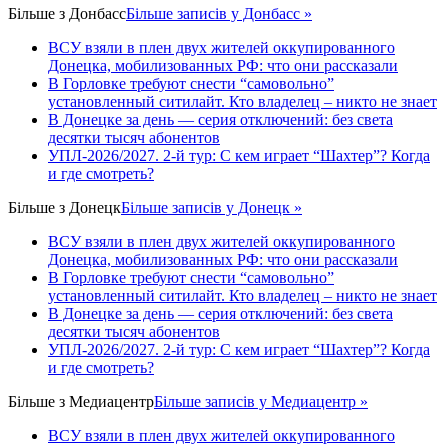
Більше з
Донбасс
Більше записів у Донбасс »
ВСУ взяли в плен двух жителей оккупированного
Донецка, мобилизованных РФ: что они рассказали
В Горловке требуют снести “самовольно”
установленный ситилайт. Кто владелец – никто не знает
В Донецке за день — серия отключений: без света
десятки тысяч абонентов
УПЛ-2026/2027. 2-й тур: С кем играет “Шахтер”? Когда
и где смотреть?
Більше з
Донецк
Більше записів у Донецк »
ВСУ взяли в плен двух жителей оккупированного
Донецка, мобилизованных РФ: что они рассказали
В Горловке требуют снести “самовольно”
установленный ситилайт. Кто владелец – никто не знает
В Донецке за день — серия отключений: без света
десятки тысяч абонентов
УПЛ-2026/2027. 2-й тур: С кем играет “Шахтер”? Когда
и где смотреть?
Більше з
Медиацентр
Більше записів у Медиацентр »
ВСУ взяли в плен двух жителей оккупированного