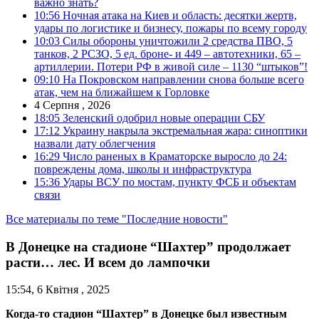
важно знать?
10:56
Ночная атака на Киев и область: десятки жертв,
удары по логистике и бизнесу, пожары по всему городу
10:03
Силы обороны уничтожили 2 средства ПВО, 5
танков, 2 РСЗО, 5 ед. броне- и 449 – автотехники, 65 –
артиллерии. Потери РФ в живой силе – 1130 “штыков”!
09:10
На Покровском направлении снова больше всего
атак, чем на ближайшем к Горловке
4 Серпня , 2026
18:05
Зеленский одобрил новые операции СБУ
17:12
Украину накрыла экстремальная жара: синоптики
назвали дату облегчения
16:29
Число раненых в Краматорске выросло до 24:
повреждены дома, школы и инфраструктура
15:36
Удары ВСУ по мостам, пункту ФСБ и объектам
связи
Все материалы по теме "Последние новости"
В Донецке на стадионе “Шахтер” продолжает
расти… лес. И всем до лампочки
15:54, 6 Квітня , 2025
Когда-то стадион “Шахтер” в Донецке был известным