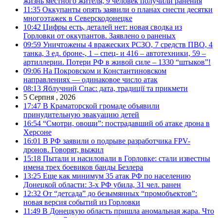
жизнь местного жителя, 9 человек получили ранения
11:35
Оккупанты опять заявили о планах снести десятки
многоэтажек в Северскодонецке
10:42
Цифры есть, деталей нет: новая сводка из
Горловки от оккупантов. Заявлено о раненых
09:59
Уничтожены 4 вражеских РСЗО, 7 средств ПВО, 4
танка, 3 ед. броне-, 1 – спец- и 416 – автотехники, 59 –
артиллерии. Потери РФ в живой силе – 1330 “штыков”!
09:06
На Покровском и Константиновском
направлениях — одинаковое число атак
08:13
Яблучний Спас: дата, традиції та прикмети
5 Серпня , 2026
17:47
В Краматорской громаде объявили
принудительную эвакуацию детей
16:54
“Смотри, овощи”: пострадавший об атаке дрона в
Херсоне
16:01
В РФ заявили о подрыве разработчика FPV-
дронов. Говорят, выжил
15:18
Пытали и насиловали в Горловке: стали известны
имена трех боевиков банды Безлера
13:25
Еще как минимум 35 атак РФ по населению
Донецкой области: 3-х РФ убила, 31 чел. ранен
12:32
От “детсада” до безымянных “промобъектов”:
новая версия событий из Горловки
11:49
В Донецкую область пришла аномальная жара. Что