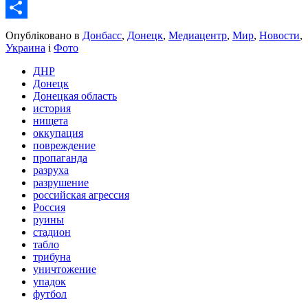
Email
Share
Опубліковано в
Донбасс
,
Донецк
,
Медиацентр
,
Мир
,
Новости
,
Украина
і
Фото
ДНР
Донецк
Донецкая область
история
нищета
оккупация
повреждение
пропаганда
разруха
разрушение
российская агрессия
Россия
руины
стадион
табло
трибуна
уничтожение
упадок
футбол