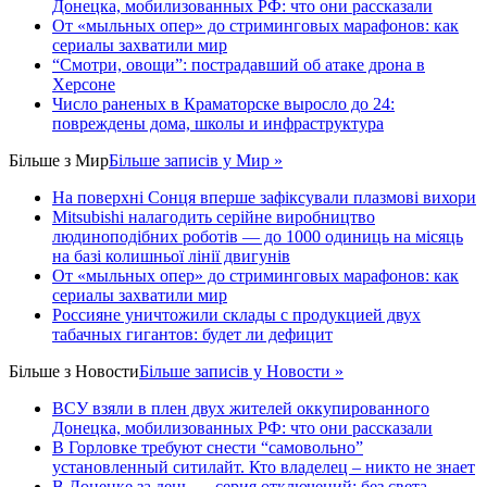
Донецка, мобилизованных РФ: что они рассказали
От «мыльных опер» до стриминговых марафонов: как
сериалы захватили мир
“Смотри, овощи”: пострадавший об атаке дрона в
Херсоне
Число раненых в Краматорске выросло до 24:
повреждены дома, школы и инфраструктура
Більше з
Мир
Більше записів у Мир »
На поверхні Сонця вперше зафіксували плазмові вихори
Mitsubishi налагодить серійне виробництво
людиноподібних роботів — до 1000 одиниць на місяць
на базі колишньої лінії двигунів
От «мыльных опер» до стриминговых марафонов: как
сериалы захватили мир
Россияне уничтожили склады с продукцией двух
табачных гигантов: будет ли дефицит
Більше з
Новости
Більше записів у Новости »
ВСУ взяли в плен двух жителей оккупированного
Донецка, мобилизованных РФ: что они рассказали
В Горловке требуют снести “самовольно”
установленный ситилайт. Кто владелец – никто не знает
В Донецке за день — серия отключений: без света