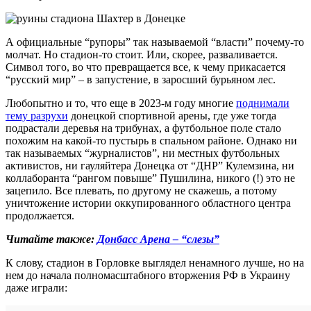
А официальные “рупоры” так называемой “власти” почему-то
молчат. Но стадион-то стоит. Или, скорее, разваливается.
Символ того, во что превращается все, к чему прикасается
“русский мир” – в запустение, в заросший бурьяном лес.
Любопытно и то, что еще в 2023-м году многие
поднимали
тему разрухи
донецкой спортивной арены, где уже тогда
подрастали деревья на трибунах, а футбольное поле стало
похожим на какой-то пустырь в спальном районе. Однако ни
так называемых “журналистов”, ни местных футбольных
активистов, ни гауляйтера Донецка от “ДНР” Кулемзина, ни
коллаборанта “рангом повыше” Пушилина, никого (!) это не
зацепило. Все плевать, по другому не скажешь, а потому
уничтожение истории оккупированного областного центра
продолжается.
Читайте также:
Донбасс Арена – “слезы”
К слову, стадион в Горловке выглядел ненамного лучше, но на
нем до начала полномасштабного вторжения РФ в Украину
даже играли: