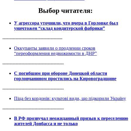
Выбор читателя
:
У агрессора уточнили, что вчера в Горловке был
уничтожен “склад кондитерской фабрики”
-----------------------------------------
Оккупанты заявили о продлении сроков
“переоформления недвижимости в ДНР”
------------------------------------------
С погибшим при обороне Донецкой области
горловчанином простились на Кировоградщине
------------------------------------------
Піца без кордонів: культові види, що підкорили Україну
------------------------------------------
В РФ прозвучал неожиданный призыв к переселению
жителей Донбасса и не только