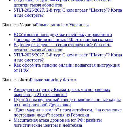
десятки тысяч абонентов
УПЛ-2026/2027. 2-й тур: С кем играет “Шахтер”? Когда
и где смотреть?
Більше з
Украина
Більше записів у Украина »
ВСУ взяли в плен двух жителей оккупированного
Донецка, мобилизованных РФ: что они рассказали
В Донецке за день — серия отключений: без света
десятки тысяч абонентов
УПЛ-2026/2027. 2-й тур: С кем играет “Шахтер”? Когда
и где смотреть?
Как оформить пенсию онлайн: пошаговая инструкция
от ПФУ
Більше з
Фото
Більше записів у Фото »
Авиаудар по центру Краматорска: число раненых
выросло до 21-го человека!
Пустой и разрушенный город: появились новые кадры
из прифронтовой Дружковки
“Дрон ударил в землю” перед автобусом, “на остановке
пострадали люди”: версия из Горловки
Масштабная атака дронов на юг РФ: разбиты
логистические центры и нефтебаза