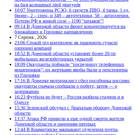
на базі колишньої лінії двигунів
10:07
Уничтожены РСЗО, 6 средств ПВО, 4 танка, 1 ед.
броне-, 2 – спец- и 349 – автотехники, 58 – артиллерии.
Потери РФ в живой силе – 1190 “штыков”!
09:14
В Донецкой области фронт концентрируется на
ближайших к Горловке направлениях
7 Серпня , 2026
23:06
Спокій під контролем: як працюють сучасні
охоронні компанії
18:52
В Донецкой области установят более 20-ти
мобильных железобетонных укрытий
18:09
Оккупанты поймали “посредницу телефонных
мошенников”: их жертвами якобы были и пенсионеры
из Горловки
17:16
В Донецке мотоциклист сбил пособника россиян:
оккупанты сначала сообщали о побеге, затем — о
задержании
16:23
Футбола не будет – Россия разбила стадион и в
Одессе
15:30
Зеленский обсудил с Драпатым оборону Донецкой
области
13:37
Атаки РФ привели к еще одной смерти жителя
Донецкой области и ранениям пятерых
12:44
В Краматорске закрывают отделения почты,
остановлена работа Станции переливания крови