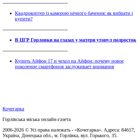
------------------------------------------
Квадрокоптер із камерою нічного бачення: як вибрати і
купити?
------------------------------------------
В ЦГР Горловки на глазах у матери утонул подросток
------------------------------------------
Купить Айфон 17 и чехол на Айфон: почему новое
поколение смартфонов заслуживает внимания
Кочегарка
Горлівська міська онлайн-газета
2006-2026 © Усі права належать - «Кочегарка». Адреса: 84617,
Україна, Донецька обл., м. Горлівка, вул. Горького, 35.