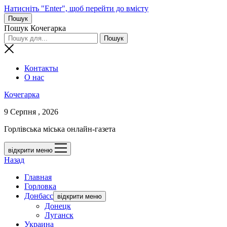
Натисніть "Enter", щоб перейти до вмісту
Пошук
Пошук Кочегарка
Контакты
О нас
Кочегарка
9 Серпня , 2026
Горлівська міська онлайн-газета
відкрити меню
Назад
Главная
Горловка
Донбасс
відкрити меню
Донецк
Луганск
Украина