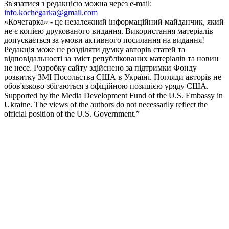
Зв'язатися з редакцією можна через e-mail:
info.kochegarka@gmail.com
«Кочегарка» - це незалежний інформаційний майданчик, який
не є копією друкованого видання. Використання матеріалів
допускається за умови активного посилання на видання!
Редакція може не розділяти думку авторів статей та
відповідальності за зміст републікованих матеріалів та новин
не несе. Розробку сайту здійснено за підтримки Фонду
розвитку ЗМІ Посольства США в Україні. Погляди авторів не
обов'язково збігаються з офіційною позицією уряду США.
Supported by the Media Development Fund of the U.S. Embassy in
Ukraine. The views of the authors do not necessarily reflect the
official position of the U.S. Government.”