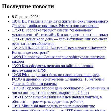
Последние новости
8 Серпня , 2026
18:41
ВСУ взяли в плен двух жителей оккупированного
Донецка, мобилизованных РФ: что они рассказали
17:58
В Горловке требуют снести “самовольно”
установленный ситилайт. Кто владелец – никто не знает
17:05
В Донецке за день — серия отключений: без света
десятки тысяч абонентов
15:12
УПЛ-2026/2027. 2-й тур: С кем играет “Шахтер”?
Когда и где смотреть?
14:28
На поверхні Сонця вперше зафіксували плазмові
вихори
13:29
Как оформить пенсию онлайн: пошаговая
инструкция от ПФУ
12:36
РФ продолжает бить по населению авиацией,
РСЗО и дронами: убит житель Славянска, 13 жителей
Донецкой области ранены
11:43
В Горловке второй день сообщают о 3-х раненых, а
число инцидентов в отчете выросло в 7,5 раз
10:50
После ночной атаки на Киев найден убитый, в
области — трое жертв, среди них ребенок
10:11
Mitsubishi налагодить серійне виробництво
людиноподібних роботів — до 1000 одиниць на місяць