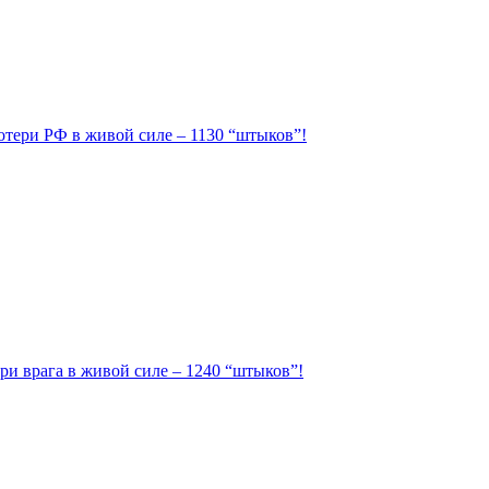
Потери РФ в живой силе – 1130 “штыков”!
ри врага в живой силе – 1240 “штыков”!