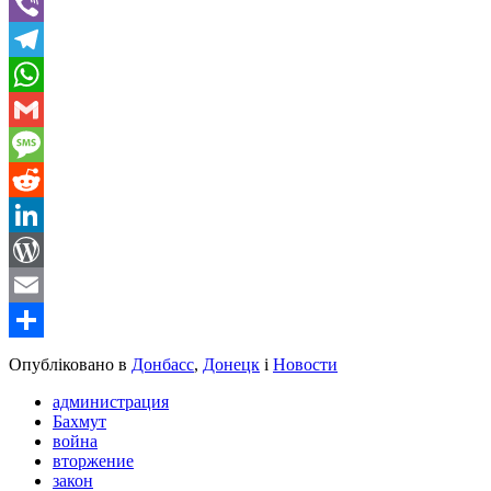
Twitter
Viber
Telegram
WhatsApp
Gmail
Message
Reddit
LinkedIn
WordPress
Email
Share
Опубліковано в
Донбасс
,
Донецк
і
Новости
администрация
Бахмут
война
вторжение
закон