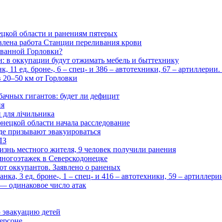
цкой области и ранениям пятерых
влена работа Станции переливания крови
рованной Горловки?
и: в оккупации будут отжимать мебель и быттехнику
 11 ед. броне-, 6 – спец- и 386 – автотехники, 67 – артиллерии
в 20–50 км от Горловки
бачных гигантов: будет ли дефицит
ия
и для лічильника
нецкой области начала расследование
де призывают эвакуироваться
ПЗ
изнь местного жителя, 9 человек получили ранения
многоэтажек в Северскодонецке
 от оккупантов. Заявлено о раненых
ка, 3 ед. броне-, 1 – спец- и 416 – автотехники, 59 – артиллер
— одинаковое число атак
 эвакуацию детей
ерсоне