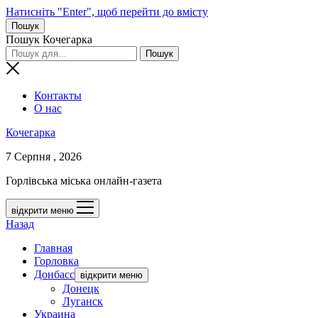
Натисніть "Enter", щоб перейти до вмісту
Пошук
Пошук Кочегарка
Контакты
О нас
Кочегарка
7 Серпня , 2026
Горлівська міська онлайн-газета
відкрити меню
Назад
Главная
Горловка
Донбасс
відкрити меню
Донецк
Луганск
Украина