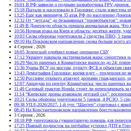
16:01
В РФ заявили о подрыве разработчика FPV-дронов.
15:18
Пытали и насиловали в Горловке: стали известны и
13:25
Еще как минимум 35 атак РФ по населению Донецкой
12:32
От “детсада” до безымянных “промобъектов”: новая
11:49
В Донецкую область пришла аномальная жара. Что 
10:56
Ночная атака на Киев и область: десятки жертв, уд
10:03
Силы обороны уничтожили 2 средства ПВО, 5 танков
09:10
На Покровском направлении снова больше всего ат
4 Серпня , 2026
18:05
Зеленский одобрил новые операции СБУ
17:12
Украину накрыла экстремальная жара: синоптики н
16:29
Число раненых в Краматорске выросло до 24: повр
15:36
Удары ВСУ по мостам, пункту ФСБ и объектам свя
13:43
Демография Горловки: время идет – тенденция не м
12:50
Россияне открыто атакуют дронами гражданских, ц
12:07
Авиаудар по центру Краматорска: число раненых вы
11:49
Садовый трактор Honda: стоит ли переплачивать за
11:14
“Киевские дроны атаковали детский сад”: роспропаг
10:21
Силы обороны уничтожили 5 танков, 4 РСЗО, 5 средс
09:38
УПЛ-2026/2027. 1-й тур: “Шахтер” стартовал с ярк
08:45
На Константиновском направлении боестолкновени
3 Серпня , 2026
18:18
РФ уничтожила гуманитарную помощь для пересел
17:25
Пьяный подросток на питбайке устроил ДТП в Гор
16:32
Зеленский продолжает ротации: Умеров – из СНБО