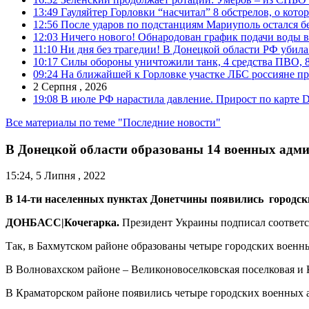
13:49
Гауляйтер Горловки “насчитал” 8 обстрелов, о кото
12:56
После ударов по подстанциям Мариуполь остался без
12:03
Ничего нового! Обнародован график подачи воды в
11:10
Ни дня без трагедии! В Донецкой области РФ убила
10:17
Силы обороны уничтожили танк, 4 средства ПВО, 8 Р
09:24
На ближайшей к Горловке участке ЛБС россияне про
2 Серпня , 2026
19:08
В июле РФ нарастила давление. Прирост по карте De
Все материалы по теме "Последние новости"
В Донецкой области образованы 14 военных адм
15:24, 5 Липня , 2022
В 14-ти населенных пунктах Донетчины появились городски
ДОНБАСС|Кочегарка.
Президент Украины подписал соответс
Так, в Бахмутском районе образованы четыре городских военны
В Волновахском районе – Великоновоселковская поселковая и 
В Краматорском районе появились четыре городских военных а