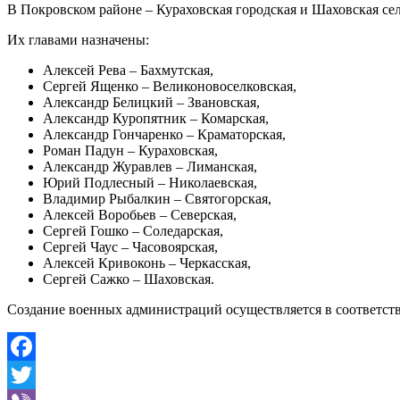
В Покровском районе – Кураховская городская и Шаховская се
Их главами назначены:
Алексей Рева – Бахмутская,
Сергей Ященко – Великоновоселковская,
Александр Белицкий – Звановская,
Александр Куропятник – Комарская,
Александр Гончаренко – Краматорская,
Роман Падун – Кураховская,
Александр Журавлев – Лиманская,
Юрий Подлесный – Николаевская,
Владимир Рыбалкин – Святогорская,
Алексей Воробьев – Северская,
Сергей Гошко – Соледарская,
Сергей Чаус – Часовоярская,
Алексей Кривоконь – Черкасская,
Сергей Сажко – Шаховская.
Создание военных администраций осуществляется в соответст
Facebook