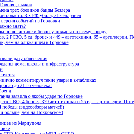
 Говорят, выжил
мена трех боевиков банды Безлера
 области: 3-х РФ убила, 31 чел. ранен
 версия событий из Горловки
важно знать?
ары по логистике и бизнесу, пожары по всему городу
, 2 РСЗО, 5 ед. броне- и 449 – автотехники, 65 – артиллерии. 
ак, чем на ближайшем к Горловке
азвали дату облегчения
еждены дома, школы и инфраструктура
зи
еняется
инично комментируя такие удары в z-пабликах
росло до 21-го человека!
 бренд
анда заявила о якобы ударе по Горловке
тв ПВО, 4 броне-, 379 автотехники и 55 ед. – артиллерии. Поте
ой победы (видеообзоры матчей)
й больше, чем на Покровском!
енцев из Мариуполя
ловке
 в СВР, Клименко – из МВД в СНБО