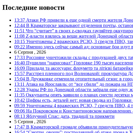
Последние новости
13:37
Атаки РФ привели к еще одной смерти жителя Доне
12:44
В Краматорске закрывают отделения почты, остано
11:51
Что “считает” в своих z-сводках гауляйтер оккупи
11:08
Z-власти взялись за вещи жителей Донецкой област
10:15
Уничтожены 2 вражеских РСЗО, 3 средств ПВО, танк,
09:22
Именно здесь сейчас самый ад: основные бои идут 
6 Серпня , 2026
17:33
Россияне уничтожили склады с продукцией двух та
16:40
Пушилин “нарисовал” Горловке 190 тысяч населен
16:09
Прилади та аксесуари: флоуметр та літієві батарейк
15:57
Расстрел пленного под Волновахой: прокуратура До
15:04
В Дружковке отменили отопительный сезон: в горо
13:11
Атака на Ярославль: от “все сбили” до пожара на Н
12:28
Удары РФ по Донецкой области забрали еще одну ж
11:35
Оккупанты опять заявили о планах снести десятки 
10:42
Цифры есть, деталей нет: новая сводка из Горловки
09:59
Уничтожены 4 вражеских РСЗО, 7 средств ПВО, 4 тан
09:06
На Покровском и Константиновском направлениях 
08:13
Яблучний Спас: дата, традиції та прикмети
5 Серпня , 2026
17:47
В Краматорской громаде объявили принудительную
16:54
“Смотри, овощи”: пострадавший об атаке дрона в Х