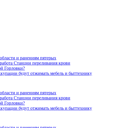
области и ранениям пятерых
 работа Станции переливания крови
ой Горловки?
оккупации будут отжимать мебель и быттехнику
области и ранениям пятерых
 работа Станции переливания крови
ой Горловки?
оккупации будут отжимать мебель и быттехнику
области и ранениям пятерых