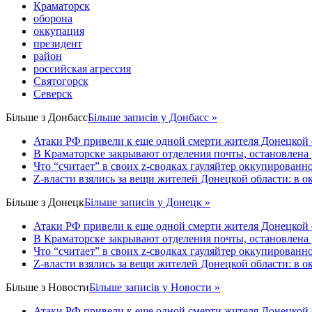
Краматорск
оборона
оккупация
президент
район
российская агрессия
Святогорск
Северск
Більше з
Донбасс
Більше записів у Донбасс »
Атаки РФ привели к еще одной смерти жителя Донецкой 
В Краматорске закрывают отделения почты, остановлена
Что “считает” в своих z-сводках гауляйтер оккупированн
Z-власти взялись за вещи жителей Донецкой области: в 
Більше з
Донецк
Більше записів у Донецк »
Атаки РФ привели к еще одной смерти жителя Донецкой 
В Краматорске закрывают отделения почты, остановлена
Что “считает” в своих z-сводках гауляйтер оккупированн
Z-власти взялись за вещи жителей Донецкой области: в 
Більше з
Новости
Більше записів у Новости »
Атаки РФ привели к еще одной смерти жителя Донецкой 