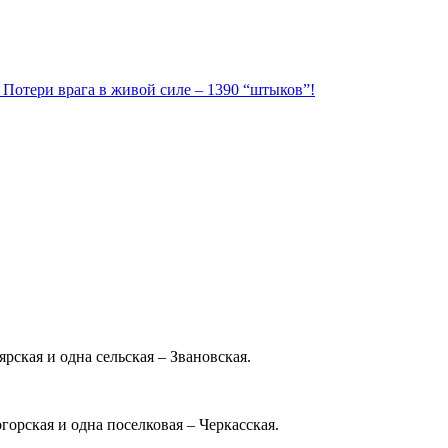
. Потери врага в живой силе – 1390 “штыков”!
рская и одна сельская – Звановская.
орская и одна поселковая – Черкасская.