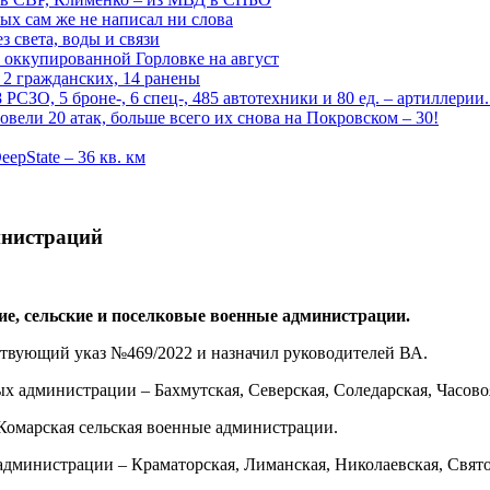
рых сам же не написал ни слова
 света, воды и связи
 оккупированной Горловке на август
 2 гражданских, 14 ранены
СЗО, 5 броне-, 6 спец-, 485 автотехники и 80 ед. – артиллерии
вели 20 атак, больше всего их снова на Покровском – 30!
epState – 36 кв. км
инистраций
е, сельские и поселковые военные администрации.
твующий указ №469/2022 и назначил руководителей ВА.
х администрации – Бахмутская, Северская, Соледарская, Часовоя
Комарская сельская военные администрации.
дминистрации – Краматорская, Лиманская, Николаевская, Святог