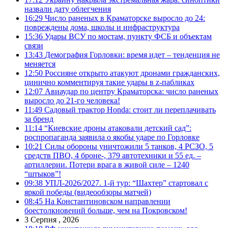
назвали дату облегчения
16:29
Число раненых в Краматорске выросло до 24:
повреждены дома, школы и инфраструктура
15:36
Удары ВСУ по мостам, пункту ФСБ и объектам
связи
13:43
Демография Горловки: время идет – тенденция не
меняется
12:50
Россияне открыто атакуют дронами гражданских,
цинично комментируя такие удары в z-пабликах
12:07
Авиаудар по центру Краматорска: число раненых
выросло до 21-го человека!
11:49
Садовый трактор Honda: стоит ли переплачивать
за бренд
11:14
“Киевские дроны атаковали детский сад”:
роспропаганда заявила о якобы ударе по Горловке
10:21
Силы обороны уничтожили 5 танков, 4 РСЗО, 5
средств ПВО, 4 броне-, 379 автотехники и 55 ед. –
артиллерии. Потери врага в живой силе – 1240
“штыков”!
09:38
УПЛ-2026/2027. 1-й тур: “Шахтер” стартовал с
яркой победы (видеообзоры матчей)
08:45
На Константиновском направлении
боестолкновений больше, чем на Покровском!
3 Серпня , 2026