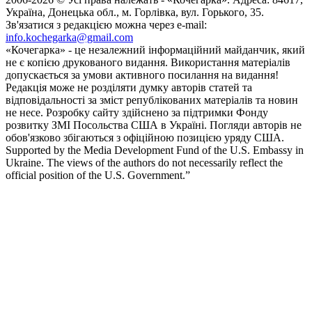
Україна, Донецька обл., м. Горлівка, вул. Горького, 35.
Зв'язатися з редакцією можна через e-mail:
info.kochegarka@gmail.com
«Кочегарка» - це незалежний інформаційний майданчик, який
не є копією друкованого видання. Використання матеріалів
допускається за умови активного посилання на видання!
Редакція може не розділяти думку авторів статей та
відповідальності за зміст републікованих матеріалів та новин
не несе. Розробку сайту здійснено за підтримки Фонду
розвитку ЗМІ Посольства США в Україні. Погляди авторів не
обов'язково збігаються з офіційною позицією уряду США.
Supported by the Media Development Fund of the U.S. Embassy in
Ukraine. The views of the authors do not necessarily reflect the
official position of the U.S. Government.”