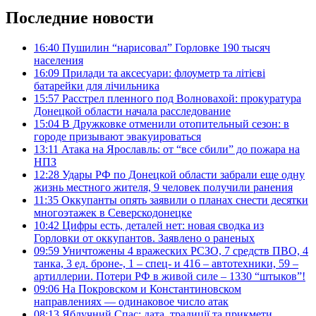
Последние новости
16:40
Пушилин “нарисовал” Горловке 190 тысяч
населения
16:09
Прилади та аксесуари: флоуметр та літієві
батарейки для лічильника
15:57
Расстрел пленного под Волновахой: прокуратура
Донецкой области начала расследование
15:04
В Дружковке отменили отопительный сезон: в
городе призывают эвакуироваться
13:11
Атака на Ярославль: от “все сбили” до пожара на
НПЗ
12:28
Удары РФ по Донецкой области забрали еще одну
жизнь местного жителя, 9 человек получили ранения
11:35
Оккупанты опять заявили о планах снести десятки
многоэтажек в Северскодонецке
10:42
Цифры есть, деталей нет: новая сводка из
Горловки от оккупантов. Заявлено о раненых
09:59
Уничтожены 4 вражеских РСЗО, 7 средств ПВО, 4
танка, 3 ед. броне-, 1 – спец- и 416 – автотехники, 59 –
артиллерии. Потери РФ в живой силе – 1330 “штыков”!
09:06
На Покровском и Константиновском
направлениях — одинаковое число атак
08:13
Яблучний Спас: дата, традиції та прикмети