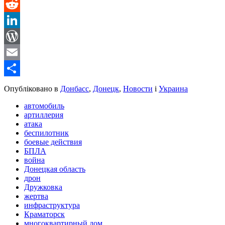
Message
Reddit
LinkedIn
WordPress
Email
Share
Опубліковано в
Донбасс
,
Донецк
,
Новости
і
Украина
автомобиль
артиллерия
атака
беспилотник
боевые действия
БПЛА
война
Донецкая область
дрон
Дружковка
жертва
инфраструктура
Краматорск
многоквартирный дом