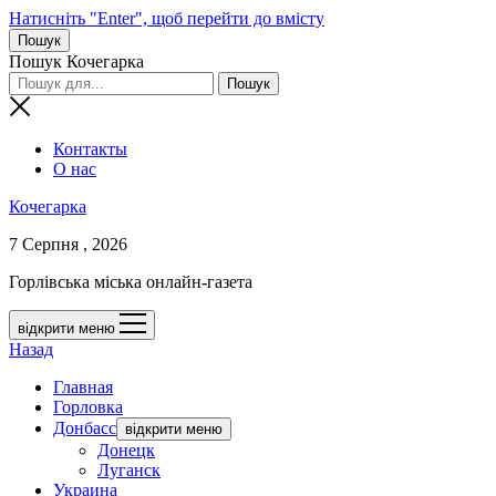
Натисніть "Enter", щоб перейти до вмісту
Пошук
Пошук Кочегарка
Контакты
О нас
Кочегарка
7 Серпня , 2026
Горлівська міська онлайн-газета
відкрити меню
Назад
Главная
Горловка
Донбасс
відкрити меню
Донецк
Луганск
Украина