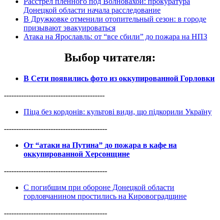
Расстрел пленного под Волновахой: прокуратура
Донецкой области начала расследование
В Дружковке отменили отопительный сезон: в городе
призывают эвакуироваться
Атака на Ярославль: от “все сбили” до пожара на НПЗ
Выбор читателя
:
В Сети появились фото из оккупированной Горловки
-----------------------------------------
Піца без кордонів: культові види, що підкорили Україну
------------------------------------------
От “атаки на Путина” до пожара в кафе на
оккупированной Херсонщине
------------------------------------------
С погибшим при обороне Донецкой области
горловчанином простились на Кировоградщине
------------------------------------------