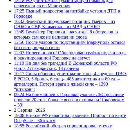
18:18
РФ уничтожила гуманитарную помощь для
переселенцев из Мариуполя
17:25
Пьяный подросток на питбайке устроил ДТП в
Горловке
16:32
Зеленский продолжает ротации: Умеров – из
СНБО в СВР, Клименко – из МВД в СНБО
13:49
Гауляйтер Горловки “насчитал” 8 обстрелов, о
которых сам же не написал ни слова
12:56
После ударов по подстанциям Мариуполь остался
без света, воды и связи
12:03
Ничего нового! Обнародован график подачи воды
в оккупированной Горловке на август
11:10
Ни дня без трагедии! В Донецкой области РФ
убила 2 гражданских, 14 ранены
10:17
Силы обороны уничтожили танк, 4 средства ПВО,
8 РСЗО, 5 броне-, 6 спец-, 485 автотехники и 80 ед. –
артиллерии. Потери врага в живой силе – 1390
“штыков”!
09:24
На ближайшей к Горловке участке ЛБС россияне
провели 20 атак, больше всего их снова на Покровском
– 30!
2 Серпня , 2026
19:08
В июле РФ нарастила давление. Прирост по карте
DeepState – 36 кв. км
18:55
Российский обстрел спровоцировал утечку