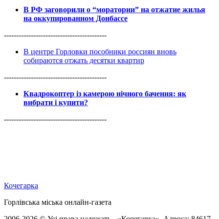
В РФ заговорили о “моратории” на отжатие жилья
на оккупированном Донбассе
------------------------------------------
В центре Горловки пособники россиян вновь
собираются отжать десятки квартир
------------------------------------------
Квадрокоптер із камерою нічного бачення: як
вибрати і купити?
------------------------------------------
Кочегарка
Горлівська міська онлайн-газета
2006-2026 © Усі права належать - «Кочегарка». Адреса: 84617,