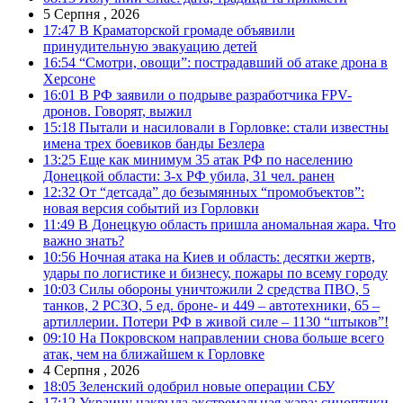
5 Серпня , 2026
17:47
В Краматорской громаде объявили
принудительную эвакуацию детей
16:54
“Смотри, овощи”: пострадавший об атаке дрона в
Херсоне
16:01
В РФ заявили о подрыве разработчика FPV-
дронов. Говорят, выжил
15:18
Пытали и насиловали в Горловке: стали известны
имена трех боевиков банды Безлера
13:25
Еще как минимум 35 атак РФ по населению
Донецкой области: 3-х РФ убила, 31 чел. ранен
12:32
От “детсада” до безымянных “промобъектов”:
новая версия событий из Горловки
11:49
В Донецкую область пришла аномальная жара. Что
важно знать?
10:56
Ночная атака на Киев и область: десятки жертв,
удары по логистике и бизнесу, пожары по всему городу
10:03
Силы обороны уничтожили 2 средства ПВО, 5
танков, 2 РСЗО, 5 ед. броне- и 449 – автотехники, 65 –
артиллерии. Потери РФ в живой силе – 1130 “штыков”!
09:10
На Покровском направлении снова больше всего
атак, чем на ближайшем к Горловке
4 Серпня , 2026
18:05
Зеленский одобрил новые операции СБУ
17:12
Украину накрыла экстремальная жара: синоптики