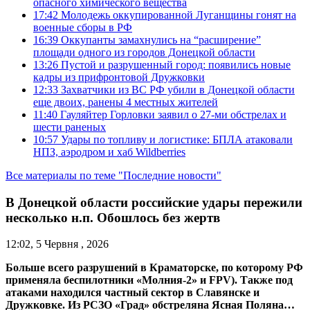
опасного химического вещества
17:42
Молодежь оккупированной Луганщины гонят на
военные сборы в РФ
16:39
Оккупанты замахнулись на “расширение”
площади одного из городов Донецкой области
13:26
Пустой и разрушенный город: появились новые
кадры из прифронтовой Дружковки
12:33
Захватчики из ВС РФ убили в Донецкой области
еще двоих, ранены 4 местных жителей
11:40
Гауляйтер Горловки заявил о 27-ми обстрелах и
шести раненых
10:57
Удары по топливу и логистике: БПЛА атаковали
НПЗ, аэродром и хаб Wildberries
Все материалы по теме "Последние новости"
В Донецкой области российские удары пережили
несколько н.п. Обошлось без жертв
12:02, 5 Червня , 2026
Больше всего разрушений в Краматорске, по которому РФ
применяла беспилотники «Молния-2» и FPV). Также под
атаками находился частный сектор в Славянске и
Дружковке. Из РСЗО «Град» обстреляна Ясная Поляна…