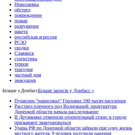
Николаевка
обстрел
повреждение
пожар
разрушение
ракета
российская агрессия
РСЗО
сводки
Славянск
статистика
террор
трагедия
частный дом
эвакуация
Більше з
Донбасс
Більше записів у Донбасс »
Пушилин “нарисовал” Горловке 190 тысяч населения
Расстрел пленного под Волновахой: прокуратура
Донецкой области начала расследование
В Дружковке отменили отопительный сезон: в городе
призывают эвакуироваться
Удары РФ по Донецкой области забрали еще одну жизнь
местного жителя, 9 человек получили ранения