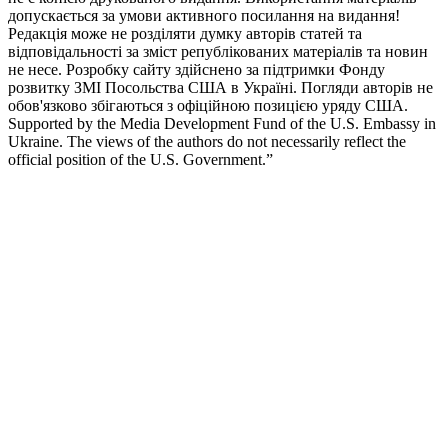
допускається за умови активного посилання на видання!
Редакція може не розділяти думку авторів статей та
відповідальності за зміст републікованих матеріалів та новин
не несе. Розробку сайту здійснено за підтримки Фонду
розвитку ЗМІ Посольства США в Україні. Погляди авторів не
обов'язково збігаються з офіційною позицією уряду США.
Supported by the Media Development Fund of the U.S. Embassy in
Ukraine. The views of the authors do not necessarily reflect the
official position of the U.S. Government.”