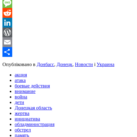
Gmail
Message
Reddit
LinkedIn
WordPress
Email
Share
Опубліковано в
Донбасс
,
Донецк
,
Новости
і
Украина
акция
атака
боевые действия
внимание
война
дети
Донецкая область
жертва
инициатива
обладминистрация
обстрел
память