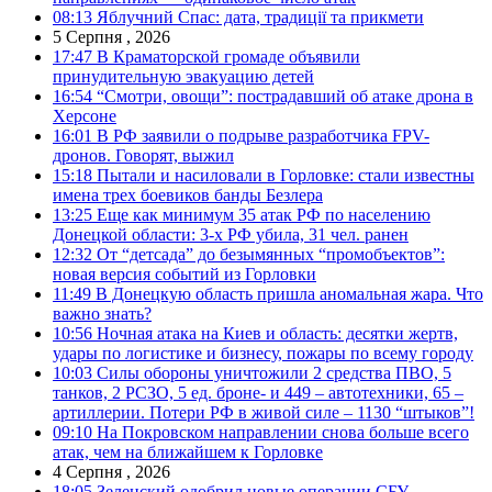
08:13
Яблучний Спас: дата, традиції та прикмети
5 Серпня , 2026
17:47
В Краматорской громаде объявили
принудительную эвакуацию детей
16:54
“Смотри, овощи”: пострадавший об атаке дрона в
Херсоне
16:01
В РФ заявили о подрыве разработчика FPV-
дронов. Говорят, выжил
15:18
Пытали и насиловали в Горловке: стали известны
имена трех боевиков банды Безлера
13:25
Еще как минимум 35 атак РФ по населению
Донецкой области: 3-х РФ убила, 31 чел. ранен
12:32
От “детсада” до безымянных “промобъектов”:
новая версия событий из Горловки
11:49
В Донецкую область пришла аномальная жара. Что
важно знать?
10:56
Ночная атака на Киев и область: десятки жертв,
удары по логистике и бизнесу, пожары по всему городу
10:03
Силы обороны уничтожили 2 средства ПВО, 5
танков, 2 РСЗО, 5 ед. броне- и 449 – автотехники, 65 –
артиллерии. Потери РФ в живой силе – 1130 “штыков”!
09:10
На Покровском направлении снова больше всего
атак, чем на ближайшем к Горловке
4 Серпня , 2026
18:05
Зеленский одобрил новые операции СБУ