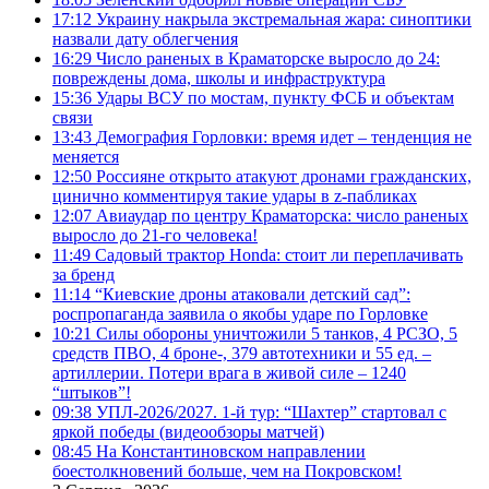
17:12
Украину накрыла экстремальная жара: синоптики
назвали дату облегчения
16:29
Число раненых в Краматорске выросло до 24:
повреждены дома, школы и инфраструктура
15:36
Удары ВСУ по мостам, пункту ФСБ и объектам
связи
13:43
Демография Горловки: время идет – тенденция не
меняется
12:50
Россияне открыто атакуют дронами гражданских,
цинично комментируя такие удары в z-пабликах
12:07
Авиаудар по центру Краматорска: число раненых
выросло до 21-го человека!
11:49
Садовый трактор Honda: стоит ли переплачивать
за бренд
11:14
“Киевские дроны атаковали детский сад”:
роспропаганда заявила о якобы ударе по Горловке
10:21
Силы обороны уничтожили 5 танков, 4 РСЗО, 5
средств ПВО, 4 броне-, 379 автотехники и 55 ед. –
артиллерии. Потери врага в живой силе – 1240
“штыков”!
09:38
УПЛ-2026/2027. 1-й тур: “Шахтер” стартовал с
яркой победы (видеообзоры матчей)
08:45
На Константиновском направлении
боестолкновений больше, чем на Покровском!