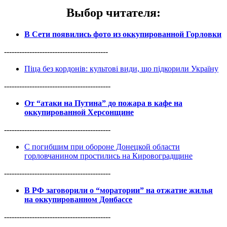
Выбор читателя
:
В Сети появились фото из оккупированной Горловки
-----------------------------------------
Піца без кордонів: культові види, що підкорили Україну
------------------------------------------
От “атаки на Путина” до пожара в кафе на
оккупированной Херсонщине
------------------------------------------
С погибшим при обороне Донецкой области
горловчанином простились на Кировоградщине
------------------------------------------
В РФ заговорили о “моратории” на отжатие жилья
на оккупированном Донбассе
------------------------------------------