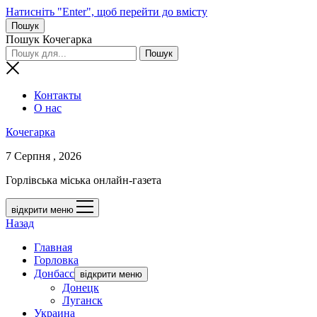
Натисніть "Enter", щоб перейти до вмісту
Пошук
Пошук Кочегарка
Контакты
О нас
Кочегарка
7 Серпня , 2026
Горлівська міська онлайн-газета
відкрити меню
Назад
Главная
Горловка
Донбасс
відкрити меню
Донецк
Луганск
Украина