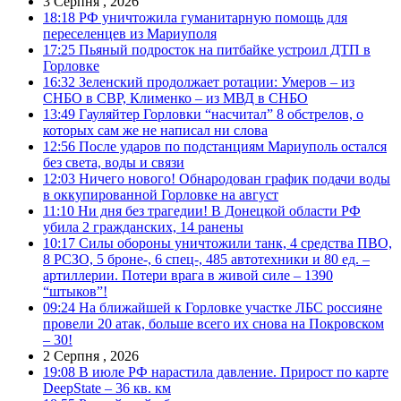
3 Серпня , 2026
18:18
РФ уничтожила гуманитарную помощь для
переселенцев из Мариуполя
17:25
Пьяный подросток на питбайке устроил ДТП в
Горловке
16:32
Зеленский продолжает ротации: Умеров – из
СНБО в СВР, Клименко – из МВД в СНБО
13:49
Гауляйтер Горловки “насчитал” 8 обстрелов, о
которых сам же не написал ни слова
12:56
После ударов по подстанциям Мариуполь остался
без света, воды и связи
12:03
Ничего нового! Обнародован график подачи воды
в оккупированной Горловке на август
11:10
Ни дня без трагедии! В Донецкой области РФ
убила 2 гражданских, 14 ранены
10:17
Силы обороны уничтожили танк, 4 средства ПВО,
8 РСЗО, 5 броне-, 6 спец-, 485 автотехники и 80 ед. –
артиллерии. Потери врага в живой силе – 1390
“штыков”!
09:24
На ближайшей к Горловке участке ЛБС россияне
провели 20 атак, больше всего их снова на Покровском
– 30!
2 Серпня , 2026
19:08
В июле РФ нарастила давление. Прирост по карте
DeepState – 36 кв. км