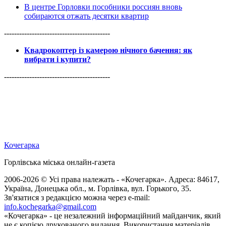
В центре Горловки пособники россиян вновь
собираются отжать десятки квартир
------------------------------------------
Квадрокоптер із камерою нічного бачення: як
вибрати і купити?
------------------------------------------
Кочегарка
Горлівська міська онлайн-газета
2006-2026 © Усі права належать - «Кочегарка». Адреса: 84617,
Україна, Донецька обл., м. Горлівка, вул. Горького, 35.
Зв'язатися з редакцією можна через e-mail:
info.kochegarka@gmail.com
«Кочегарка» - це незалежний інформаційний майданчик, який
не є копією друкованого видання. Використання матеріалів