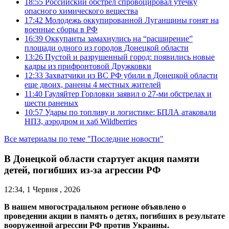
18:55
Российский обстрел спровоцировал утечку
опасного химического вещества
17:42
Молодежь оккупированной Луганщины гонят на
военные сборы в РФ
16:39
Оккупанты замахнулись на “расширение”
площади одного из городов Донецкой области
13:26
Пустой и разрушенный город: появились новые
кадры из прифронтовой Дружковки
12:33
Захватчики из ВС РФ убили в Донецкой области
еще двоих, ранены 4 местных жителей
11:40
Гауляйтер Горловки заявил о 27-ми обстрелах и
шести раненых
10:57
Удары по топливу и логистике: БПЛА атаковали
НПЗ, аэродром и хаб Wildberries
Все материалы по теме "Последние новости"
В Донецкой области стартует акция памяти
детей, погибших из-за агрессии РФ
12:34, 1 Червня , 2026
В нашем многострадальном регионе объявлено о
проведении акции в память о детях, погибших в результате
вооруженной агрессии РФ против Украины.