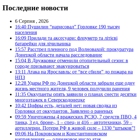
Последние новости
6 Серпня , 2026
16:40
Пушилин “нарисовал” Горловке 190 тысяч
населения
16:09
Прилади та аксесуари: флоуметр та літієві
батарейки для лічильника
15:57
Расстрел пленного под Волновахой: прокуратура
Донецкой области начала расследование
15:04
В Дружковке отменили отопительный сезон: в
городе призывают эвакуироваться
13:11
Атака на Ярославль: от “все сбили” до пожара на
НПЗ
12:28
Удары РФ по Донецкой области забрали еще одну
жизнь местного жителя, 9 человек получили ранения
11:35
Оккупанты опять заявили о планах снести десятки
многоэтажек в Северскодонецке
10:42
Цифры есть, деталей нет: новая сводка из
Горловки от оккупантов. Заявлено о раненых
09:59
Уничтожены 4 вражеских РСЗО, 7 средств ПВО, 4
танка, 3 ед. броне-, 1 – спец- и 416 – автотехники, 59 –
артиллерии. Потери РФ в живой силе – 1330 “штыков”!
09:06
На Покровском и Константиновском
направлениях — одинаковое число атак