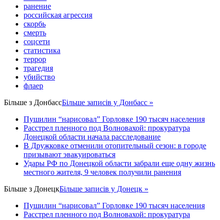
ранение
российская агрессия
скорбь
смерть
соцсети
статистика
террор
трагедия
убийство
флаер
Більше з
Донбасс
Більше записів у Донбасс »
Пушилин “нарисовал” Горловке 190 тысяч населения
Расстрел пленного под Волновахой: прокуратура
Донецкой области начала расследование
В Дружковке отменили отопительный сезон: в городе
призывают эвакуироваться
Удары РФ по Донецкой области забрали еще одну жизнь
местного жителя, 9 человек получили ранения
Більше з
Донецк
Більше записів у Донецк »
Пушилин “нарисовал” Горловке 190 тысяч населения
Расстрел пленного под Волновахой: прокуратура