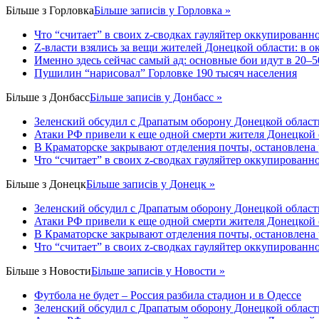
Більше з
Горловка
Більше записів у Горловка »
Что “считает” в своих z-сводках гауляйтер оккупированн
Z-власти взялись за вещи жителей Донецкой области: в 
Именно здесь сейчас самый ад: основные бои идут в 20–5
Пушилин “нарисовал” Горловке 190 тысяч населения
Більше з
Донбасс
Більше записів у Донбасс »
Зеленский обсудил с Драпатым оборону Донецкой област
Атаки РФ привели к еще одной смерти жителя Донецкой 
В Краматорске закрывают отделения почты, остановлена
Что “считает” в своих z-сводках гауляйтер оккупированн
Більше з
Донецк
Більше записів у Донецк »
Зеленский обсудил с Драпатым оборону Донецкой област
Атаки РФ привели к еще одной смерти жителя Донецкой 
В Краматорске закрывают отделения почты, остановлена
Что “считает” в своих z-сводках гауляйтер оккупированн
Більше з
Новости
Більше записів у Новости »
Футбола не будет – Россия разбила стадион и в Одессе
Зеленский обсудил с Драпатым оборону Донецкой област