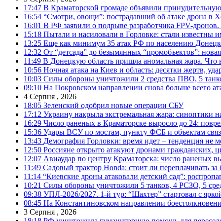
17:47
В Краматорской громаде объявили принудительную
16:54
“Смотри, овощи”: пострадавший об атаке дрона в Х
16:01
В РФ заявили о подрыве разработчика FPV-дронов.
15:18
Пытали и насиловали в Горловке: стали известны и
13:25
Еще как минимум 35 атак РФ по населению Донецкой
12:32
От “детсада” до безымянных “промобъектов”: новая
11:49
В Донецкую область пришла аномальная жара. Что 
10:56
Ночная атака на Киев и область: десятки жертв, уд
10:03
Силы обороны уничтожили 2 средства ПВО, 5 танков
09:10
На Покровском направлении снова больше всего ат
4 Серпня , 2026
18:05
Зеленский одобрил новые операции СБУ
17:12
Украину накрыла экстремальная жара: синоптики н
16:29
Число раненых в Краматорске выросло до 24: повр
15:36
Удары ВСУ по мостам, пункту ФСБ и объектам свя
13:43
Демография Горловки: время идет – тенденция не м
12:50
Россияне открыто атакуют дронами гражданских, ц
12:07
Авиаудар по центру Краматорска: число раненых вы
11:49
Садовый трактор Honda: стоит ли переплачивать за
11:14
“Киевские дроны атаковали детский сад”: роспропаг
10:21
Силы обороны уничтожили 5 танков, 4 РСЗО, 5 средс
09:38
УПЛ-2026/2027. 1-й тур: “Шахтер” стартовал с ярк
08:45
На Константиновском направлении боестолкновени
3 Серпня , 2026
18:18
РФ уничтожила гуманитарную помощь для пересел