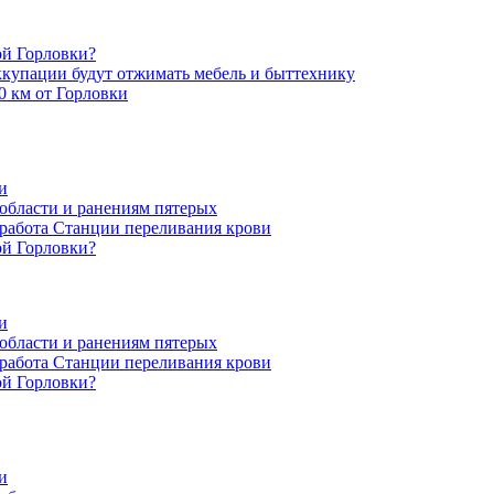
ой Горловки?
оккупации будут отжимать мебель и быттехнику
0 км от Горловки
и
области и ранениям пятерых
 работа Станции переливания крови
ой Горловки?
и
области и ранениям пятерых
 работа Станции переливания крови
ой Горловки?
и