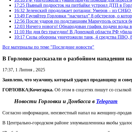
17:25
Пьяный подросток на питбайке устроил ДТП в Гор
16:32
Зеленский продолжает ротации: Умеров – из СНБО
13:49
Гауляйтер Горловки “насчитал” 8 обстрелов, о кото
12:56
После ударов по подстанциям Мариуполь остался без
12:03
Ничего нового! Обнародован график подачи воды в
11:10
Ни дня без трагедии! В Донецкой области РФ убила
10:17
Силы обороны уничтожили танк, 4 средства ПВО, 8 Р
Все материалы по теме "Последние новости"
В Горловке рассказали о разбойном нападении н
17:37, 1 Липня , 2025
Заявлено, что мужчину, который ударил продавщицу и сове
ГОРЛОВКА|Кочегарка.
Об этом в соцсетях пишут со ссылко
Новости Горловки и Донбасса в
Telegram
Согласно информации, неизвестный напал на женщину-продавца,
В Центрально-городском районе злоумышленника якобы удалось 