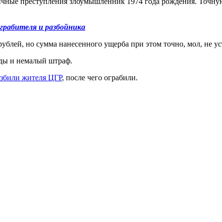
ичные преступления злоумышленник 1974 года рождения. Точную
грабителя и разбойника
рублей, но сумма нанесенного ущерба при этом точно, мол, не у
оды и немалый штраф.
збили жителя ЦГР
, после чего ограбили.