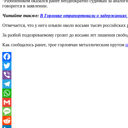
“Разбойником оказался ранее неоднократно судимый за аналог
говорится в заявлении.
Читайте также:
В Горловке отрапортовали о задержаниях 
Отмечается, что у него изъяли около восьми тысяч российских 
За разбой подозреваемому грозит до восьми лет лишения своб
Как сообщалось ранее, трое горловчан металлическим прутом
и
Facebook
Twitter
Viber
Telegram
WhatsApp
Gmail
Message