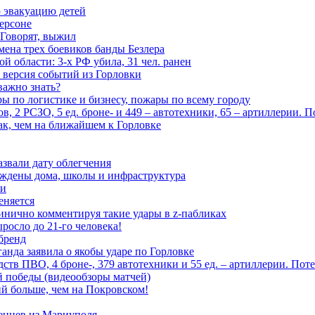
 эвакуацию детей
ерсоне
 Говорят, выжил
мена трех боевиков банды Безлера
 области: 3-х РФ убила, 31 чел. ранен
 версия событий из Горловки
важно знать?
ары по логистике и бизнесу, пожары по всему городу
, 2 РСЗО, 5 ед. броне- и 449 – автотехники, 65 – артиллерии. 
ак, чем на ближайшем к Горловке
азвали дату облегчения
еждены дома, школы и инфраструктура
зи
еняется
инично комментируя такие удары в z-пабликах
росло до 21-го человека!
 бренд
анда заявила о якобы ударе по Горловке
тв ПВО, 4 броне-, 379 автотехники и 55 ед. – артиллерии. Поте
ой победы (видеообзоры матчей)
й больше, чем на Покровском!
енцев из Мариуполя