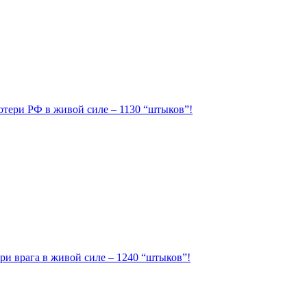
Потери РФ в живой силе – 1130 “штыков”!
ри врага в живой силе – 1240 “штыков”!