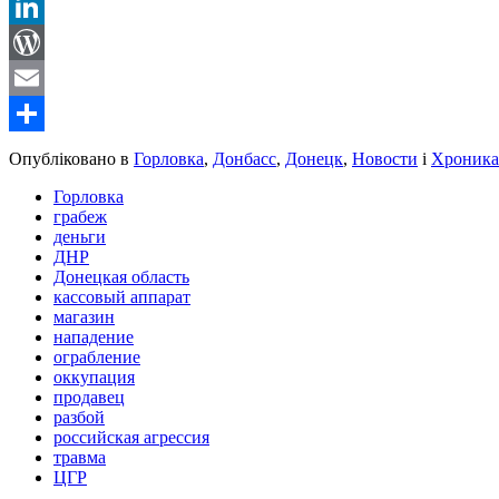
Reddit
LinkedIn
WordPress
Email
Share
Опубліковано в
Горловка
,
Донбасс
,
Донецк
,
Новости
і
Хроника
Горловка
грабеж
деньги
ДНР
Донецкая область
кассовый аппарат
магазин
нападение
ограбление
оккупация
продавец
разбой
российская агрессия
травма
ЦГР