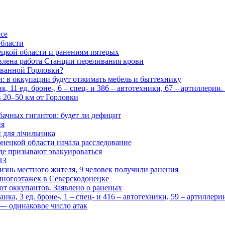
ссе
области
цкой области и ранениям пятерых
влена работа Станции переливания крови
рованной Горловки?
и: в оккупации будут отжимать мебель и быттехнику
 11 ед. броне-, 6 – спец- и 386 – автотехники, 67 – артиллерии
в 20–50 км от Горловки
бачных гигантов: будет ли дефицит
ия
и для лічильника
нецкой области начала расследование
де призывают эвакуироваться
ПЗ
изнь местного жителя, 9 человек получили ранения
многоэтажек в Северскодонецке
 от оккупантов. Заявлено о раненых
ка, 3 ед. броне-, 1 – спец- и 416 – автотехники, 59 – артиллер
— одинаковое число атак