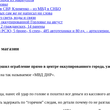
ловке
 в СВР, Клименко – из МВД в СНБО
рых сам же не написал ни слова
 света, воды и связи
 оккупированной Горловке на август
 2 гражданских, 14 ранены
СЗО, 5 броне-, 6 спец-, 485 автотехники и 80 ед. – артиллерии
а магазин
ршил ограбление прямо в центре оккупированного города, уж
й на так называемое «МВД ДНР».
 нанес ей удар по голове и похитил все деньги из кассового ап
задержать по “горячим” следам, но детали почему-то не разгла