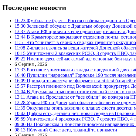
Последние новости
16:23
Футбола не будет – Россия разбила стадион и в Оде
15:30
Зеленский обсудил с Драпатым оборону Донецкой 
13:37
Атаки РФ привели к еще одной смерти жителя Доне
12:44
В Краматорске закрывают отделения почты, остано
11:51
Что “считает” в своих z-сводках гауляйтер оккупи
11:08
Z-власти взялись за вещи жителей Донецкой област
10:15
Уничтожены 2 вражеских РСЗО, 3 средств ПВО, танк,
09:22
Именно здесь сейчас самый ад: основные бои идут 
6 Серпня , 2026
17:33
Россияне уничтожили склады с продукцией двух та
16:40
Пушилин “нарисовал” Горловке 190 тысяч населен
16:09
Прилади та аксесуари: флоуметр та літієві батарейк
15:57
Расстрел пленного под Волновахой: прокуратура До
15:04
В Дружковке отменили отопительный сезон: в горо
13:11
Атака на Ярославль: от “все сбили” до пожара на Н
12:28
Удары РФ по Донецкой области забрали еще одну ж
11:35
Оккупанты опять заявили о планах снести десятки 
10:42
Цифры есть, деталей нет: новая сводка из Горловки
09:59
Уничтожены 4 вражеских РСЗО, 7 средств ПВО, 4 тан
09:06
На Покровском и Константиновском направлениях 
08:13
Яблучний Спас: дата, традиції та прикмети
5 Серпня , 2026