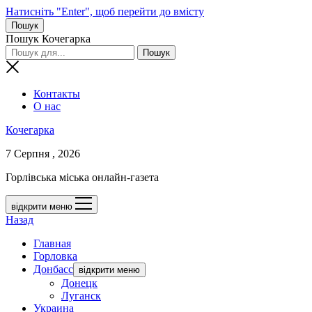
Натисніть "Enter", щоб перейти до вмісту
Пошук
Пошук Кочегарка
Контакты
О нас
Кочегарка
7 Серпня , 2026
Горлівська міська онлайн-газета
відкрити меню
Назад
Главная
Горловка
Донбасс
відкрити меню
Донецк
Луганск
Украина