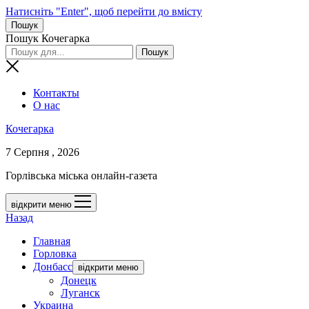
Натисніть "Enter", щоб перейти до вмісту
Пошук
Пошук Кочегарка
Контакты
О нас
Кочегарка
7 Серпня , 2026
Горлівська міська онлайн-газета
відкрити меню
Назад
Главная
Горловка
Донбасс
відкрити меню
Донецк
Луганск
Украина