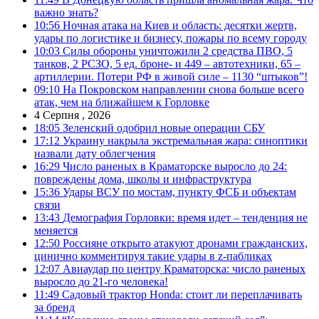
важно знать?
10:56
Ночная атака на Киев и область: десятки жертв,
удары по логистике и бизнесу, пожары по всему городу
10:03
Силы обороны уничтожили 2 средства ПВО, 5
танков, 2 РСЗО, 5 ед. броне- и 449 – автотехники, 65 –
артиллерии. Потери РФ в живой силе – 1130 “штыков”!
09:10
На Покровском направлении снова больше всего
атак, чем на ближайшем к Горловке
4 Серпня , 2026
18:05
Зеленский одобрил новые операции СБУ
17:12
Украину накрыла экстремальная жара: синоптики
назвали дату облегчения
16:29
Число раненых в Краматорске выросло до 24:
повреждены дома, школы и инфраструктура
15:36
Удары ВСУ по мостам, пункту ФСБ и объектам
связи
13:43
Демография Горловки: время идет – тенденция не
меняется
12:50
Россияне открыто атакуют дронами гражданских,
цинично комментируя такие удары в z-пабликах
12:07
Авиаудар по центру Краматорска: число раненых
выросло до 21-го человека!
11:49
Садовый трактор Honda: стоит ли переплачивать
за бренд