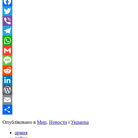
Facebook
Twitter
Viber
Telegram
WhatsApp
Gmail
Message
Reddit
LinkedIn
WordPress
Email
Share
Опубліковано в
Мир
,
Новости
і
Украина
армия