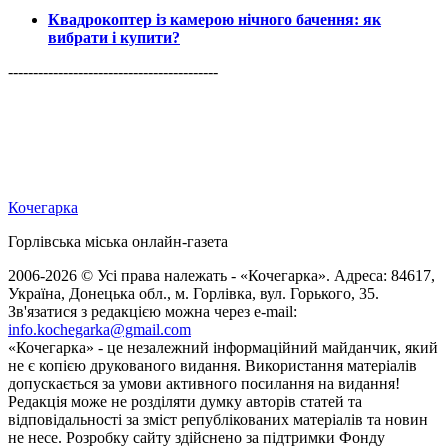
Квадрокоптер із камерою нічного бачення: як
вибрати і купити?
------------------------------------------
Кочегарка
Горлівська міська онлайн-газета
2006-2026 © Усі права належать - «Кочегарка». Адреса: 84617,
Україна, Донецька обл., м. Горлівка, вул. Горького, 35.
Зв'язатися з редакцією можна через e-mail:
info.kochegarka@gmail.com
«Кочегарка» - це незалежний інформаційний майданчик, який
не є копією друкованого видання. Використання матеріалів
допускається за умови активного посилання на видання!
Редакція може не розділяти думку авторів статей та
відповідальності за зміст републікованих матеріалів та новин
не несе. Розробку сайту здійснено за підтримки Фонду