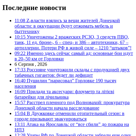
Последние новости
11:08
Z-власти взялись за вещи жителей Донецкой
области: в оккупации будут отжимать мебель и
быттехнику
10:15
Уничтожены 2 вражеских РСЗО, 3 средств ПВО,
танк, 11 ед. броне-, 6 – спец- и 386 – автотехники, 67 –
артиллерии. Потери РФ в живой силе – 1210 “штыков”!
09:22
Именно здесь сейчас самый ад: основные бои идут
в 20–50 км от Горловки
6 Серпня , 2026
17:33
Россияне уничтожили склады с продукцией двух
табачных гигантов: будет ли дефицит
16:40
Пушилин “нарисовал” Горловке 190 тысяч
населения
16:09
Прилади та аксесуари: флоуметр та літієві
батарейки для лічильника
15:57
Расстрел пленного под Волновахой: прокуратура
Донецкой области начала расследование
15:04
В Дружковке отменили отопительный сезон: в
городе призывают эвакуироваться
13:11
Атака на Ярославль: от “все сбили” до пожара на
НПЗ
12:28
Удары РФ по Донецкой области забрали еще одну