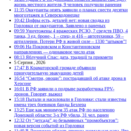
жизнь местного жителя, 9 человек получили ранения
11:35
Оккупанты опять заявили о планах снести десятки
многоэтажек в Северскодонецке
10:42
Цифры есть, деталей нет: новая сводка из
Горловки от оккупантов. Заявлено о раненых
09:59
Уничтожены 4 вражеских РСЗО, 7 средств ПВО, 4
танка, 3 ед. броне-, 1 – спец- и 416 – автотехники, 59 –
артиллерии. Потери РФ в живой силе – 1330 “штыков”!
09:06
На Покровском и Константиновском
направлениях — одинаковое число атак
08:13
Яблучний Спас: дата, традиції та прикмети
5 Серпня , 2026
17:47
В Краматорской громаде объявили
принудительную эвакуацию детей
16:54
“Смотри, овощи”: пострадавший об атаке дрона в
Херсоне
16:01
В РФ заявили о подрыве разработчика FPV-
дронов. Говорят, выжил
15:18
Пытали и насиловали в Горловке: стали известны
имена трех боевиков банды Безлера
13:25
Еще как минимум 35 атак РФ по населению
Донецкой области: 3-х РФ убила, 31 чел. ранен
12:32
От “детсада” до безымянных “промобъектов”:
новая версия событий из Горловки
11:49
В Донецкую область пришла аномальная жара. Что