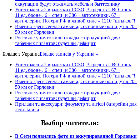
оккупации будут отжимать мебель и быттехнику
Уничтожены 2 вражеских РСЗО, 3 средств ПВО, танк,
11 ед. броне-, 6 – спец- и 386 – автотехники, 67 –
артиллерии. Потери РФ в живой силе – 1210 “штыков”!
Именно здесь сейчас самый ад: основные бои идут в 20–
50 км от Горловки
Россияне уничтожили склады с продукцией двух
табачных гигантов: будет ли дефицит
Більше з
Украина
Більше записів у Украина »
Уничтожены 2 вражеских РСЗО, 3 средств ПВО, танк,
11 ед. броне-, 6 – спец- и 386 – автотехники, 67 –
артиллерии. Потери РФ в живой силе – 1210 “штыков”!
Именно здесь сейчас самый ад: основные бои идут в 20–
50 км от Горловки
Россияне уничтожили склады с продукцией двух
табачных гигантов: будет ли дефицит
Прилади та аксесуари: флоуметр та літієві батарейки для
лічильника
Выбор читателя
:
В Сети появились фото из оккупированной Горловки