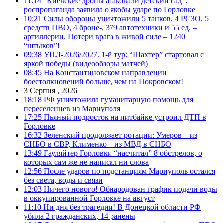
11:14
“Киевские дроны атаковали детский сад”:
роспропаганда заявила о якобы ударе по Горловке
10:21
Силы обороны уничтожили 5 танков, 4 РСЗО, 5
средств ПВО, 4 броне-, 379 автотехники и 55 ед. –
артиллерии. Потери врага в живой силе – 1240
“штыков”!
09:38
УПЛ-2026/2027. 1-й тур: “Шахтер” стартовал с
яркой победы (видеообзоры матчей)
08:45
На Константиновском направлении
боестолкновений больше, чем на Покровском!
3 Серпня , 2026
18:18
РФ уничтожила гуманитарную помощь для
переселенцев из Мариуполя
17:25
Пьяный подросток на питбайке устроил ДТП в
Горловке
16:32
Зеленский продолжает ротации: Умеров – из
СНБО в СВР, Клименко – из МВД в СНБО
13:49
Гауляйтер Горловки “насчитал” 8 обстрелов, о
которых сам же не написал ни слова
12:56
После ударов по подстанциям Мариуполь остался
без света, воды и связи
12:03
Ничего нового! Обнародован график подачи воды
в оккупированной Горловке на август
11:10
Ни дня без трагедии! В Донецкой области РФ
убила 2 гражданских, 14 ранены