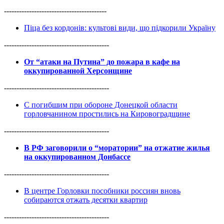
-----------------------------------------
Піца без кордонів: культові види, що підкорили Україну
------------------------------------------
От “атаки на Путина” до пожара в кафе на
оккупированной Херсонщине
------------------------------------------
С погибшим при обороне Донецкой области
горловчанином простились на Кировоградщине
------------------------------------------
В РФ заговорили о “моратории” на отжатие жилья
на оккупированном Донбассе
------------------------------------------
В центре Горловки пособники россиян вновь
собираются отжать десятки квартир
------------------------------------------