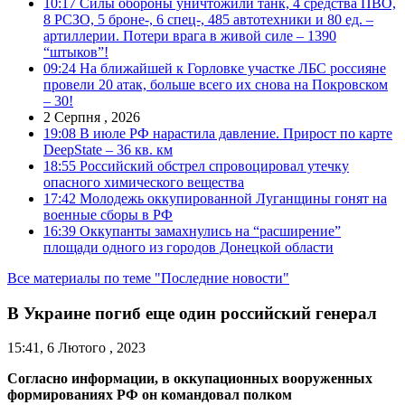
10:17
Силы обороны уничтожили танк, 4 средства ПВО,
8 РСЗО, 5 броне-, 6 спец-, 485 автотехники и 80 ед. –
артиллерии. Потери врага в живой силе – 1390
“штыков”!
09:24
На ближайшей к Горловке участке ЛБС россияне
провели 20 атак, больше всего их снова на Покровском
– 30!
2 Серпня , 2026
19:08
В июле РФ нарастила давление. Прирост по карте
DeepState – 36 кв. км
18:55
Российский обстрел спровоцировал утечку
опасного химического вещества
17:42
Молодежь оккупированной Луганщины гонят на
военные сборы в РФ
16:39
Оккупанты замахнулись на “расширение”
площади одного из городов Донецкой области
Все материалы по теме "Последние новости"
В Украине погиб еще один российский генерал
15:41, 6 Лютого , 2023
Согласно информации, в оккупационных вооруженных
формированиях РФ он командовал полком