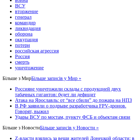
война
ВСУ
вторжение
генерал
командир
ликвидация
оборона
оккупация
потери
российская агрессия
Россия
смерть
уничтожение
Більше з
Мир
Більше записів у Мир »
Россияне уничтожили склады с продукцией двух
табачных гигантов: будет ли дефицит
Атака на Ярославль: от “все сбили” до пожара на НПЗ
В РФ заявили о подрыве разработчика FPV-дронов.
Говорят, выжил
Удары ВСУ по мостам, пункту ФСБ и объектам связи
Більше з
Новости
Більше записів у Новости »
Z-власти взялись за вещи жителей Донецкой области: в