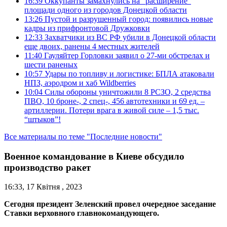
16:39
Оккупанты замахнулись на “расширение”
площади одного из городов Донецкой области
13:26
Пустой и разрушенный город: появились новые
кадры из прифронтовой Дружковки
12:33
Захватчики из ВС РФ убили в Донецкой области
еще двоих, ранены 4 местных жителей
11:40
Гауляйтер Горловки заявил о 27-ми обстрелах и
шести раненых
10:57
Удары по топливу и логистике: БПЛА атаковали
НПЗ, аэродром и хаб Wildberries
10:04
Силы обороны уничтожили 8 РСЗО, 2 средства
ПВО, 10 броне-, 2 спец-, 456 автотехники и 69 ед. –
артиллерии. Потери врага в живой силе – 1,5 тыс.
“штыков”!
Все материалы по теме "Последние новости"
Военное командование в Киеве обсудило
производство ракет
16:33, 17 Квітня , 2023
Сегодня президент Зеленский провел очередное заседание
Ставки верховного главнокомандующего.