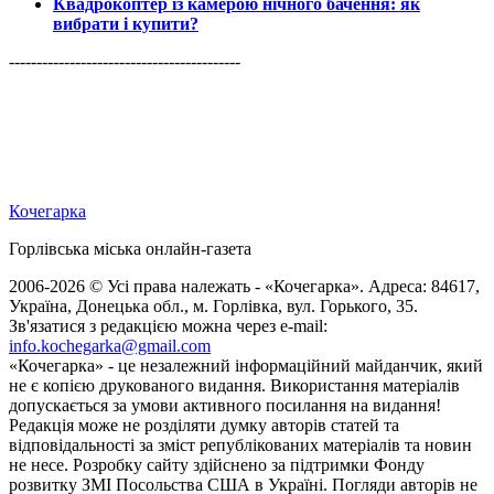
Квадрокоптер із камерою нічного бачення: як
вибрати і купити?
------------------------------------------
Кочегарка
Горлівська міська онлайн-газета
2006-2026 © Усі права належать - «Кочегарка». Адреса: 84617,
Україна, Донецька обл., м. Горлівка, вул. Горького, 35.
Зв'язатися з редакцією можна через e-mail:
info.kochegarka@gmail.com
«Кочегарка» - це незалежний інформаційний майданчик, який
не є копією друкованого видання. Використання матеріалів
допускається за умови активного посилання на видання!
Редакція може не розділяти думку авторів статей та
відповідальності за зміст републікованих матеріалів та новин
не несе. Розробку сайту здійснено за підтримки Фонду
розвитку ЗМІ Посольства США в Україні. Погляди авторів не