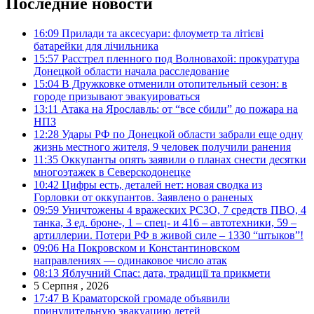
Последние новости
16:09
Прилади та аксесуари: флоуметр та літієві
батарейки для лічильника
15:57
Расстрел пленного под Волновахой: прокуратура
Донецкой области начала расследование
15:04
В Дружковке отменили отопительный сезон: в
городе призывают эвакуироваться
13:11
Атака на Ярославль: от “все сбили” до пожара на
НПЗ
12:28
Удары РФ по Донецкой области забрали еще одну
жизнь местного жителя, 9 человек получили ранения
11:35
Оккупанты опять заявили о планах снести десятки
многоэтажек в Северскодонецке
10:42
Цифры есть, деталей нет: новая сводка из
Горловки от оккупантов. Заявлено о раненых
09:59
Уничтожены 4 вражеских РСЗО, 7 средств ПВО, 4
танка, 3 ед. броне-, 1 – спец- и 416 – автотехники, 59 –
артиллерии. Потери РФ в живой силе – 1330 “штыков”!
09:06
На Покровском и Константиновском
направлениях — одинаковое число атак
08:13
Яблучний Спас: дата, традиції та прикмети
5 Серпня , 2026
17:47
В Краматорской громаде объявили
принудительную эвакуацию детей