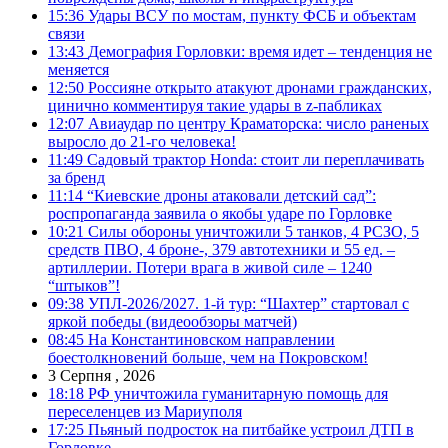
15:36
Удары ВСУ по мостам, пункту ФСБ и объектам
связи
13:43
Демография Горловки: время идет – тенденция не
меняется
12:50
Россияне открыто атакуют дронами гражданских,
цинично комментируя такие удары в z-пабликах
12:07
Авиаудар по центру Краматорска: число раненых
выросло до 21-го человека!
11:49
Садовый трактор Honda: стоит ли переплачивать
за бренд
11:14
“Киевские дроны атаковали детский сад”:
роспропаганда заявила о якобы ударе по Горловке
10:21
Силы обороны уничтожили 5 танков, 4 РСЗО, 5
средств ПВО, 4 броне-, 379 автотехники и 55 ед. –
артиллерии. Потери врага в живой силе – 1240
“штыков”!
09:38
УПЛ-2026/2027. 1-й тур: “Шахтер” стартовал с
яркой победы (видеообзоры матчей)
08:45
На Константиновском направлении
боестолкновений больше, чем на Покровском!
3 Серпня , 2026
18:18
РФ уничтожила гуманитарную помощь для
переселенцев из Мариуполя
17:25
Пьяный подросток на питбайке устроил ДТП в
Горловке