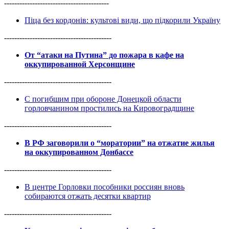
-----------------------------------------
Піца без кордонів: культові види, що підкорили Україну
------------------------------------------
От “атаки на Путина” до пожара в кафе на
оккупированной Херсонщине
------------------------------------------
С погибшим при обороне Донецкой области
горловчанином простились на Кировоградщине
------------------------------------------
В РФ заговорили о “моратории” на отжатие жилья
на оккупированном Донбассе
------------------------------------------
В центре Горловки пособники россиян вновь
собираются отжать десятки квартир
------------------------------------------