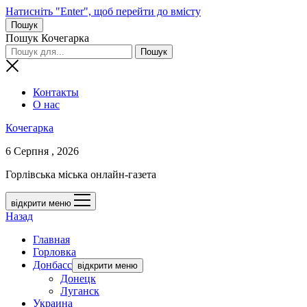
Натисніть "Enter", щоб перейти до вмісту
Пошук
Пошук Кочегарка
Контакты
О нас
Кочегарка
6 Серпня , 2026
Горлівська міська онлайн-газета
відкрити меню
Назад
Главная
Горловка
Донбасс
відкрити меню
Донецк
Луганск
Украина