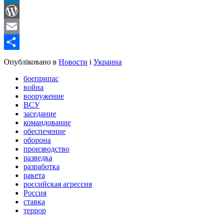
LinkedIn
WordPress
Email
Share
Опубліковано в
Новости
і
Украина
боеприпас
война
вооружение
ВСУ
заседание
командование
обеспечение
оборона
производство
разведка
разработка
ракета
российская агрессия
Россия
ставка
террор