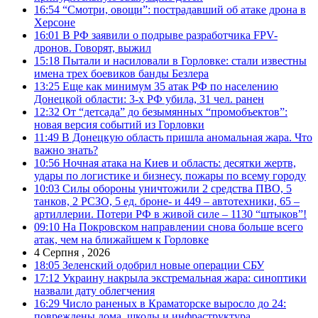
16:54
“Смотри, овощи”: пострадавший об атаке дрона в
Херсоне
16:01
В РФ заявили о подрыве разработчика FPV-
дронов. Говорят, выжил
15:18
Пытали и насиловали в Горловке: стали известны
имена трех боевиков банды Безлера
13:25
Еще как минимум 35 атак РФ по населению
Донецкой области: 3-х РФ убила, 31 чел. ранен
12:32
От “детсада” до безымянных “промобъектов”:
новая версия событий из Горловки
11:49
В Донецкую область пришла аномальная жара. Что
важно знать?
10:56
Ночная атака на Киев и область: десятки жертв,
удары по логистике и бизнесу, пожары по всему городу
10:03
Силы обороны уничтожили 2 средства ПВО, 5
танков, 2 РСЗО, 5 ед. броне- и 449 – автотехники, 65 –
артиллерии. Потери РФ в живой силе – 1130 “штыков”!
09:10
На Покровском направлении снова больше всего
атак, чем на ближайшем к Горловке
4 Серпня , 2026
18:05
Зеленский одобрил новые операции СБУ
17:12
Украину накрыла экстремальная жара: синоптики
назвали дату облегчения
16:29
Число раненых в Краматорске выросло до 24:
повреждены дома, школы и инфраструктура