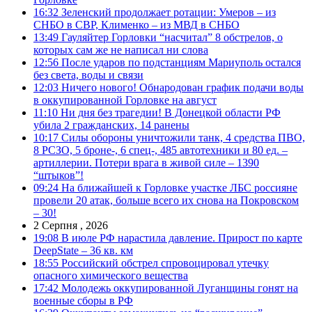
16:32
Зеленский продолжает ротации: Умеров – из
СНБО в СВР, Клименко – из МВД в СНБО
13:49
Гауляйтер Горловки “насчитал” 8 обстрелов, о
которых сам же не написал ни слова
12:56
После ударов по подстанциям Мариуполь остался
без света, воды и связи
12:03
Ничего нового! Обнародован график подачи воды
в оккупированной Горловке на август
11:10
Ни дня без трагедии! В Донецкой области РФ
убила 2 гражданских, 14 ранены
10:17
Силы обороны уничтожили танк, 4 средства ПВО,
8 РСЗО, 5 броне-, 6 спец-, 485 автотехники и 80 ед. –
артиллерии. Потери врага в живой силе – 1390
“штыков”!
09:24
На ближайшей к Горловке участке ЛБС россияне
провели 20 атак, больше всего их снова на Покровском
– 30!
2 Серпня , 2026
19:08
В июле РФ нарастила давление. Прирост по карте
DeepState – 36 кв. км
18:55
Российский обстрел спровоцировал утечку
опасного химического вещества
17:42
Молодежь оккупированной Луганщины гонят на
военные сборы в РФ