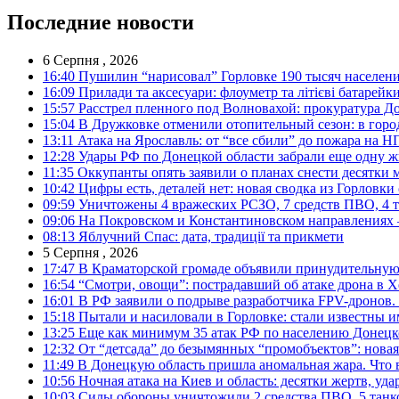
Последние новости
6 Серпня , 2026
16:40
Пушилин “нарисовал” Горловке 190 тысяч населен
16:09
Прилади та аксесуари: флоуметр та літієві батарейк
15:57
Расстрел пленного под Волновахой: прокуратура До
15:04
В Дружковке отменили отопительный сезон: в горо
13:11
Атака на Ярославль: от “все сбили” до пожара на Н
12:28
Удары РФ по Донецкой области забрали еще одну ж
11:35
Оккупанты опять заявили о планах снести десятки 
10:42
Цифры есть, деталей нет: новая сводка из Горловки
09:59
Уничтожены 4 вражеских РСЗО, 7 средств ПВО, 4 тан
09:06
На Покровском и Константиновском направлениях 
08:13
Яблучний Спас: дата, традиції та прикмети
5 Серпня , 2026
17:47
В Краматорской громаде объявили принудительную
16:54
“Смотри, овощи”: пострадавший об атаке дрона в Х
16:01
В РФ заявили о подрыве разработчика FPV-дронов.
15:18
Пытали и насиловали в Горловке: стали известны и
13:25
Еще как минимум 35 атак РФ по населению Донецкой
12:32
От “детсада” до безымянных “промобъектов”: новая
11:49
В Донецкую область пришла аномальная жара. Что 
10:56
Ночная атака на Киев и область: десятки жертв, уд
10:03
Силы обороны уничтожили 2 средства ПВО, 5 танков