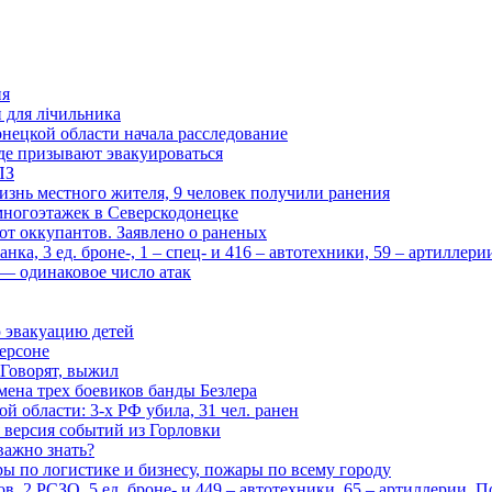
ия
и для лічильника
нецкой области начала расследование
де призывают эвакуироваться
ПЗ
изнь местного жителя, 9 человек получили ранения
многоэтажек в Северскодонецке
 от оккупантов. Заявлено о раненых
ка, 3 ед. броне-, 1 – спец- и 416 – автотехники, 59 – артиллер
— одинаковое число атак
 эвакуацию детей
ерсоне
 Говорят, выжил
мена трех боевиков банды Безлера
 области: 3-х РФ убила, 31 чел. ранен
 версия событий из Горловки
важно знать?
ары по логистике и бизнесу, пожары по всему городу
, 2 РСЗО, 5 ед. броне- и 449 – автотехники, 65 – артиллерии. 