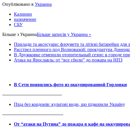
Share
Опубліковано в
Украина
Калинин
назначение
СБУ
Більше з
Украина
Більше записів у Украина »
Прилади та аксесуари: флоуметр та літієві батарейки для 
Расстрел пленного под Волновахой: прокуратура Донецко
В Дружковке отменили отопительный сезон: в городе пр
Атака на Ярославль: от “все сбили” до пожара на НПЗ
В Сети появились фото из оккупированной Горловки
-----------------------------------------
Піца без кордонів: культові види, що підкорили Україну
------------------------------------------
От “атаки на Путина” до пожара в кафе на оккупиро