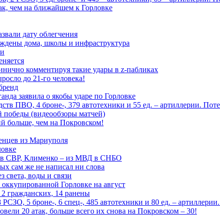
ак, чем на ближайшем к Горловке
азвали дату облегчения
еждены дома, школы и инфраструктура
зи
еняется
инично комментируя такие удары в z-пабликах
росло до 21-го человека!
 бренд
анда заявила о якобы ударе по Горловке
тв ПВО, 4 броне-, 379 автотехники и 55 ед. – артиллерии. Поте
ой победы (видеообзоры матчей)
й больше, чем на Покровском!
енцев из Мариуполя
ловке
 в СВР, Клименко – из МВД в СНБО
рых сам же не написал ни слова
 света, воды и связи
 оккупированной Горловке на август
 2 гражданских, 14 ранены
СЗО, 5 броне-, 6 спец-, 485 автотехники и 80 ед. – артиллерии
вели 20 атак, больше всего их снова на Покровском – 30!