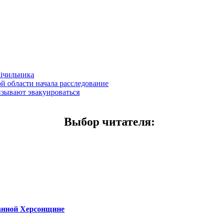
лічильника
й области начала расследование
изывают эвакуироваться
Выбор читателя
:
ванной Херсонщине