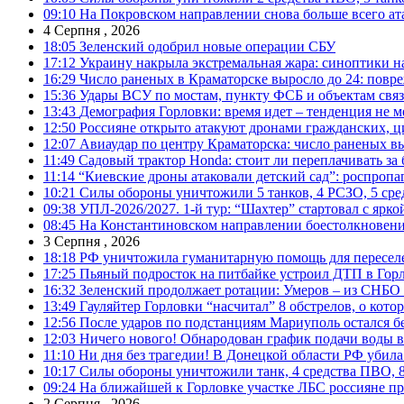
09:10
На Покровском направлении снова больше всего ат
4 Серпня , 2026
18:05
Зеленский одобрил новые операции СБУ
17:12
Украину накрыла экстремальная жара: синоптики н
16:29
Число раненых в Краматорске выросло до 24: повр
15:36
Удары ВСУ по мостам, пункту ФСБ и объектам свя
13:43
Демография Горловки: время идет – тенденция не м
12:50
Россияне открыто атакуют дронами гражданских, ц
12:07
Авиаудар по центру Краматорска: число раненых вы
11:49
Садовый трактор Honda: стоит ли переплачивать за
11:14
“Киевские дроны атаковали детский сад”: роспропаг
10:21
Силы обороны уничтожили 5 танков, 4 РСЗО, 5 средс
09:38
УПЛ-2026/2027. 1-й тур: “Шахтер” стартовал с ярк
08:45
На Константиновском направлении боестолкновени
3 Серпня , 2026
18:18
РФ уничтожила гуманитарную помощь для пересел
17:25
Пьяный подросток на питбайке устроил ДТП в Гор
16:32
Зеленский продолжает ротации: Умеров – из СНБО
13:49
Гауляйтер Горловки “насчитал” 8 обстрелов, о кото
12:56
После ударов по подстанциям Мариуполь остался без
12:03
Ничего нового! Обнародован график подачи воды в
11:10
Ни дня без трагедии! В Донецкой области РФ убила
10:17
Силы обороны уничтожили танк, 4 средства ПВО, 8 Р
09:24
На ближайшей к Горловке участке ЛБС россияне про
2 Серпня , 2026