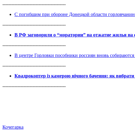
------------------------------------------
С погибшим при обороне Донецкой области горловчанин
------------------------------------------
В РФ заговорили о “моратории” на отжатие жилья на
------------------------------------------
В центре Горловки пособники россиян вновь собираются 
------------------------------------------
Квадрокоптер із камерою нічного бачення: як вибрати 
------------------------------------------
Кочегарка