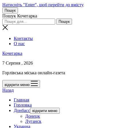
Натисніть "Enter", щоб перейти до вмісту
Пошук
Пошук Кочегарка
Контакты
О нас
Кочегарка
7 Серпня , 2026
Горлівська міська онлайн-газета
відкрити меню
Назад
Главная
Горловка
Донбасс
відкрити меню
Донецк
Луганск
Украина