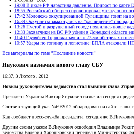
19:08
В июле РФ нарастила давление. Прирост по карте De
18:55
Российский обстрел спровоцировал утечку опасног
17:42
Молодежь оккупированной Луганщины гонят на во
16:39
Оккупанты замахнулись на “расширение” площади 
13:26
Пустой и разрушенный город: появились новые ка
12:33
Захватчики из ВС РФ убили в Донецкой области ещ
11:40
Гауляйтер Горловки заявил о 27-ми обстрелах и ше
10:57
Удары по топливу и логистике: БПЛА атаковали НПЗ
Все материалы по теме "Последние новости"
Янукович назначил нового главу СБУ
16:37, 3 Лютого , 2012
Новым руководителем ведомства стал бывший глава Управ
Президент Украины Виктор Янукович назначил сегодня предсе
Соответствующий указ №69/2012 обнародован на сайте главы го
Как сообщает пресс-служба президента, сегодня же В.Янукови
Другим своим указом В.Янукович освободил Владимира Рокитск
ведомства Валерий Хорошковский перешел в Министерство фи