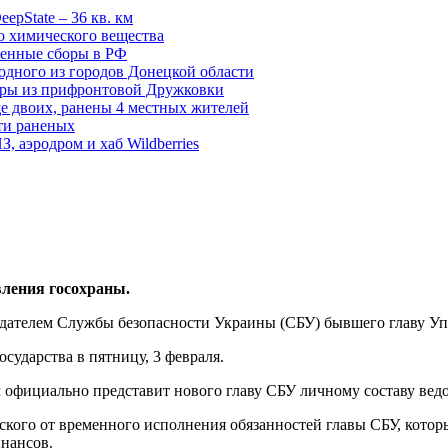
epState – 36 кв. км
о химического вещества
енные сборы в РФ
одного из городов Донецкой области
дры из прифронтовой Дружковки
е двоих, ранены 4 местных жителей
сти раненых
, аэродром и хаб Wildberries
ления госохраны.
дателем Службы безопасности Украины (СБУ) бывшего главу Уп
сударства в пятницу, 3 февраля.
ч официально представит нового главу СБУ личному составу вед
ого от временного исполнения обязанностей главы СБУ, которым
нансов.