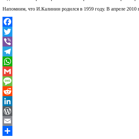
Напомним, что И.Калинин родился в 1959 году. В апреле 2010
Facebook
Twitter
Viber
Telegram
WhatsApp
Gmail
Message
Reddit
LinkedIn
WordPress
Email