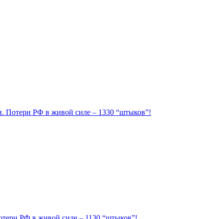
ии. Потери РФ в живой силе – 1330 “штыков”!
Потери РФ в живой силе – 1130 “штыков”!