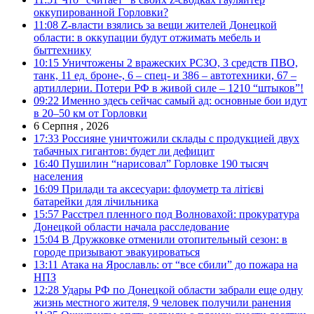
оккупированной Горловки?
11:08
Z-власти взялись за вещи жителей Донецкой
области: в оккупации будут отжимать мебель и
быттехнику
10:15
Уничтожены 2 вражеских РСЗО, 3 средств ПВО,
танк, 11 ед. броне-, 6 – спец- и 386 – автотехники, 67 –
артиллерии. Потери РФ в живой силе – 1210 “штыков”!
09:22
Именно здесь сейчас самый ад: основные бои идут
в 20–50 км от Горловки
6 Серпня , 2026
17:33
Россияне уничтожили склады с продукцией двух
табачных гигантов: будет ли дефицит
16:40
Пушилин “нарисовал” Горловке 190 тысяч
населения
16:09
Прилади та аксесуари: флоуметр та літієві
батарейки для лічильника
15:57
Расстрел пленного под Волновахой: прокуратура
Донецкой области начала расследование
15:04
В Дружковке отменили отопительный сезон: в
городе призывают эвакуироваться
13:11
Атака на Ярославль: от “все сбили” до пожара на
НПЗ
12:28
Удары РФ по Донецкой области забрали еще одну
жизнь местного жителя, 9 человек получили ранения