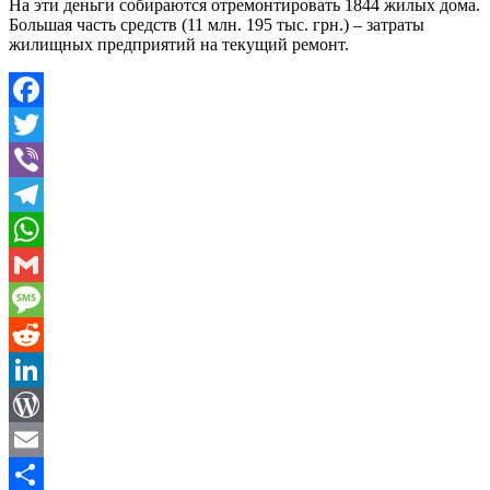
На эти деньги собираются отремонтировать 1844 жилых дома.
Большая часть средств (11 млн. 195 тыс. грн.) – затраты
жилищных предприятий на текущий ремонт.
Facebook
Twitter
Viber
Telegram
WhatsApp
Gmail
Message
Reddit
LinkedIn
WordPress
Email