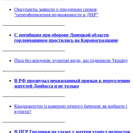
Оккупанты заявили о продлении сроков
“переоформления недвижимости в ДНР”
------------------------------------------
С погибшим при обороне Донецкой области
горловчанином простились на Кировоградщине
------------------------------------------
Піца без кордонів: культові види, що підкорили Україну
------------------------------------------
В РФ прозвучал неожиданный призыв к переселению
жителей Донбасса и не только
------------------------------------------
Квадрокоптер із камерою нічного бачення: як вибрати і
купити?
------------------------------------------
В ЦГР Горловки на глазах у матери утонул подросток