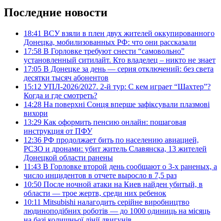
Последние новости
18:41
ВСУ взяли в плен двух жителей оккупированного
Донецка, мобилизованных РФ: что они рассказали
17:58
В Горловке требуют снести “самовольно”
установленный ситилайт. Кто владелец – никто не знает
17:05
В Донецке за день — серия отключений: без света
десятки тысяч абонентов
15:12
УПЛ-2026/2027. 2-й тур: С кем играет “Шахтер”?
Когда и где смотреть?
14:28
На поверхні Сонця вперше зафіксували плазмові
вихори
13:29
Как оформить пенсию онлайн: пошаговая
инструкция от ПФУ
12:36
РФ продолжает бить по населению авиацией,
РСЗО и дронами: убит житель Славянска, 13 жителей
Донецкой области ранены
11:43
В Горловке второй день сообщают о 3-х раненых, а
число инцидентов в отчете выросло в 7,5 раз
10:50
После ночной атаки на Киев найден убитый, в
области — трое жертв, среди них ребенок
10:11
Mitsubishi налагодить серійне виробництво
людиноподібних роботів — до 1000 одиниць на місяць
на базі колишньої лінії двигунів