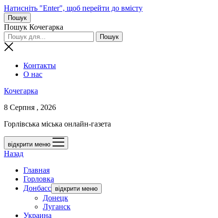
Натисніть "Enter", щоб перейти до вмісту
Пошук
Пошук Кочегарка
Контакты
О нас
Кочегарка
8 Серпня , 2026
Горлівська міська онлайн-газета
відкрити меню
Назад
Главная
Горловка
Донбасс
відкрити меню
Донецк
Луганск
Украина