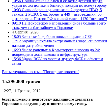
10:56
Ночная атака на Киев и область: десятки жертв,
удары по логистике и бизнесу, пожары по всему городу
10:03
Силы обороны уничтожили 2 средства ПВО, 5
танков, 2 РСЗО, 5 ед. броне- и 449 – автотехники, 65 –
артиллерии. Потери РФ в живой силе – 1130 “штыков”!
09:10
На Покровском направлении снова больше всего
атак, чем на ближайшем к Горловке
4 Серпня , 2026
18:05
Зеленский одобрил новые операции СБУ
17:12
Украину накрыла экстремальная жара: синоптики
назвали дату облегчения
16:29
Число раненых в Краматорске выросло до 24:
повреждены дома, школы и инфраструктура
15:36
Удары ВСУ по мостам, пункту ФСБ и объектам
связи
Все материалы по теме "Последние новости"
15.296.000 гривен
12:27, 11 Травня , 2012
будет вложено в подготовку жилищного хозяйства
Горловки к следующему отопительному сезону.