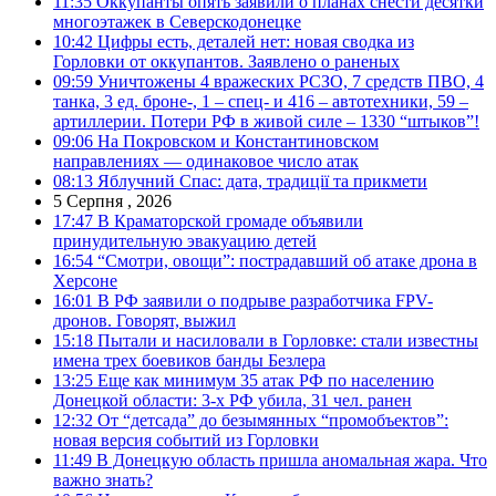
11:35
Оккупанты опять заявили о планах снести десятки
многоэтажек в Северскодонецке
10:42
Цифры есть, деталей нет: новая сводка из
Горловки от оккупантов. Заявлено о раненых
09:59
Уничтожены 4 вражеских РСЗО, 7 средств ПВО, 4
танка, 3 ед. броне-, 1 – спец- и 416 – автотехники, 59 –
артиллерии. Потери РФ в живой силе – 1330 “штыков”!
09:06
На Покровском и Константиновском
направлениях — одинаковое число атак
08:13
Яблучний Спас: дата, традиції та прикмети
5 Серпня , 2026
17:47
В Краматорской громаде объявили
принудительную эвакуацию детей
16:54
“Смотри, овощи”: пострадавший об атаке дрона в
Херсоне
16:01
В РФ заявили о подрыве разработчика FPV-
дронов. Говорят, выжил
15:18
Пытали и насиловали в Горловке: стали известны
имена трех боевиков банды Безлера
13:25
Еще как минимум 35 атак РФ по населению
Донецкой области: 3-х РФ убила, 31 чел. ранен
12:32
От “детсада” до безымянных “промобъектов”:
новая версия событий из Горловки
11:49
В Донецкую область пришла аномальная жара. Что
важно знать?