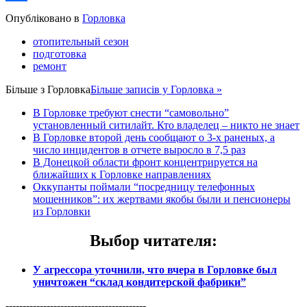
Share
Опубліковано в
Горловка
отопительный сезон
подготовка
ремонт
Більше з
Горловка
Більше записів у Горловка »
В Горловке требуют снести “самовольно”
установленный ситилайт. Кто владелец – никто не знает
В Горловке второй день сообщают о 3-х раненых, а
число инцидентов в отчете выросло в 7,5 раз
В Донецкой области фронт концентрируется на
ближайших к Горловке направлениях
Оккупанты поймали “посредницу телефонных
мошенников”: их жертвами якобы были и пенсионеры
из Горловки
Выбор читателя
:
У агрессора уточнили, что вчера в Горловке был
уничтожен “склад кондитерской фабрики”
-----------------------------------------