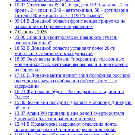
10:07
Уничтожены РСЗО, 6 средств ПВО, 4 танка, 1 ед.
броне-, 2 – спец- и 349 – автотехники, 58 – артиллерии.
Потери РФ в живой силе – 1190 “штыков”!
09:14
В Донецкой области фронт концентрируется на
ближайших к Горловке направлениях
7 Серпня , 2026
23:06
Спокій під контролем: як працюють сучасні
охоронні компанії
18:52
В Донецкой области установят более 20-ти
мобильных железобетонных укрытий
18:09
Оккупанты поймали “посредницу телефонных
мошенников”: их жертвами якобы были и пенсионеры
из Горловки
17:16
В Донецке мотоциклист сбил пособника россиян:
оккупанты сначала сообщали о побеге, затем — о
задержании
16:23
Футбола не будет – Россия разбила стадион и в
Одессе
15:30
Зеленский обсудил с Драпатым оборону Донецкой
области
13:37
Атаки РФ привели к еще одной смерти жителя
Донецкой области и ранениям пятерых
12:44
В Краматорске закрывают отделения почты,
остановлена работа Станции переливания крови
11:51
Что “считает” в своих z-сводках гауляйтер