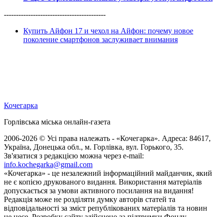
------------------------------------------
Купить Айфон 17 и чехол на Айфон: почему новое
поколение смартфонов заслуживает внимания
Кочегарка
Горлівська міська онлайн-газета
2006-2026 © Усі права належать - «Кочегарка». Адреса: 84617,
Україна, Донецька обл., м. Горлівка, вул. Горького, 35.
Зв'язатися з редакцією можна через e-mail:
info.kochegarka@gmail.com
«Кочегарка» - це незалежний інформаційний майданчик, який
не є копією друкованого видання. Використання матеріалів
допускається за умови активного посилання на видання!
Редакція може не розділяти думку авторів статей та
відповідальності за зміст републікованих матеріалів та новин
не несе. Розробку сайту здійснено за підтримки Фонду