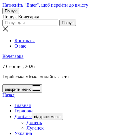
Натисніть "Enter", щоб перейти до вмісту
Пошук
Пошук Кочегарка
Контакты
О нас
Кочегарка
7 Серпня , 2026
Горлівська міська онлайн-газета
відкрити меню
Назад
Главная
Горловка
Донбасс
відкрити меню
Донецк
Луганск
Украина