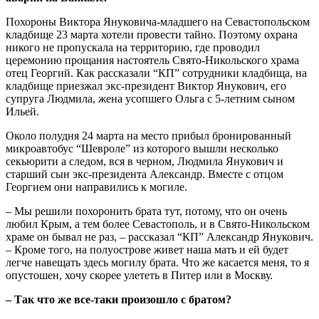
Похороны Виктора Януковича-младшего на Севастопольском
кладбище 23 марта хотели провести тайно. Поэтому охрана
никого не пропускала на территорию, где проводил
церемонию прощания настоятель Свято-Никольского храма
отец Георгий. Как рассказали “КП” сотрудники кладбища, на
кладбище приезжал экс-президент Виктор Янукович, его
супруга Людмила, жена усопшего Ольга с 5-летним сыном
Ильей.
Около полудня 24 марта на место прибыл бронированный
микроавтобус “Шевроле” из которого вышли несколько
секьюрити а следом, вся в черном, Людмила Янукович и
старший сын экс-президента Александр. Вместе с отцом
Георгием они направились к могиле.
– Мы решили похоронить брата тут, потому, что он очень
любил Крым, а тем более Севастополь, и в Свято-Никольском
храме он бывал не раз, – рассказал “КП” Александр Янукович.
– Кроме того, на полуострове живет наша мать и ей будет
легче навещать здесь могилу брата. Что же касается меня, то я
опустошен, хочу скорее улететь в Питер или в Москву.
– Так что же все-таки произошло с братом?