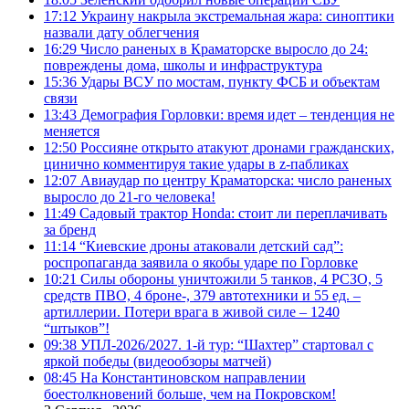
17:12
Украину накрыла экстремальная жара: синоптики
назвали дату облегчения
16:29
Число раненых в Краматорске выросло до 24:
повреждены дома, школы и инфраструктура
15:36
Удары ВСУ по мостам, пункту ФСБ и объектам
связи
13:43
Демография Горловки: время идет – тенденция не
меняется
12:50
Россияне открыто атакуют дронами гражданских,
цинично комментируя такие удары в z-пабликах
12:07
Авиаудар по центру Краматорска: число раненых
выросло до 21-го человека!
11:49
Садовый трактор Honda: стоит ли переплачивать
за бренд
11:14
“Киевские дроны атаковали детский сад”:
роспропаганда заявила о якобы ударе по Горловке
10:21
Силы обороны уничтожили 5 танков, 4 РСЗО, 5
средств ПВО, 4 броне-, 379 автотехники и 55 ед. –
артиллерии. Потери врага в живой силе – 1240
“штыков”!
09:38
УПЛ-2026/2027. 1-й тур: “Шахтер” стартовал с
яркой победы (видеообзоры матчей)
08:45
На Константиновском направлении
боестолкновений больше, чем на Покровском!