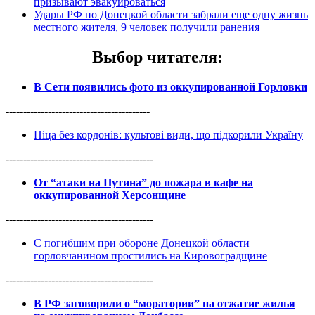
призывают эвакуироваться
Удары РФ по Донецкой области забрали еще одну жизнь
местного жителя, 9 человек получили ранения
Выбор читателя
:
В Сети появились фото из оккупированной Горловки
-----------------------------------------
Піца без кордонів: культові види, що підкорили Україну
------------------------------------------
От “атаки на Путина” до пожара в кафе на
оккупированной Херсонщине
------------------------------------------
С погибшим при обороне Донецкой области
горловчанином простились на Кировоградщине
------------------------------------------
В РФ заговорили о “моратории” на отжатие жилья