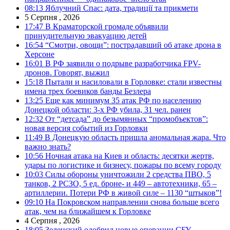
08:13
Яблучний Спас: дата, традиції та прикмети
5 Серпня , 2026
17:47
В Краматорской громаде объявили
принудительную эвакуацию детей
16:54
“Смотри, овощи”: пострадавший об атаке дрона в
Херсоне
16:01
В РФ заявили о подрыве разработчика FPV-
дронов. Говорят, выжил
15:18
Пытали и насиловали в Горловке: стали известны
имена трех боевиков банды Безлера
13:25
Еще как минимум 35 атак РФ по населению
Донецкой области: 3-х РФ убила, 31 чел. ранен
12:32
От “детсада” до безымянных “промобъектов”:
новая версия событий из Горловки
11:49
В Донецкую область пришла аномальная жара. Что
важно знать?
10:56
Ночная атака на Киев и область: десятки жертв,
удары по логистике и бизнесу, пожары по всему городу
10:03
Силы обороны уничтожили 2 средства ПВО, 5
танков, 2 РСЗО, 5 ед. броне- и 449 – автотехники, 65 –
артиллерии. Потери РФ в живой силе – 1130 “штыков”!
09:10
На Покровском направлении снова больше всего
атак, чем на ближайшем к Горловке
4 Серпня , 2026
18:05
Зеленский одобрил новые операции СБУ