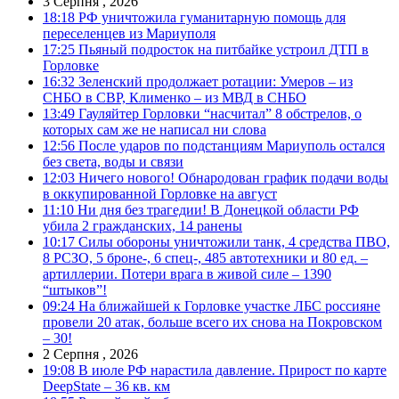
3 Серпня , 2026
18:18
РФ уничтожила гуманитарную помощь для
переселенцев из Мариуполя
17:25
Пьяный подросток на питбайке устроил ДТП в
Горловке
16:32
Зеленский продолжает ротации: Умеров – из
СНБО в СВР, Клименко – из МВД в СНБО
13:49
Гауляйтер Горловки “насчитал” 8 обстрелов, о
которых сам же не написал ни слова
12:56
После ударов по подстанциям Мариуполь остался
без света, воды и связи
12:03
Ничего нового! Обнародован график подачи воды
в оккупированной Горловке на август
11:10
Ни дня без трагедии! В Донецкой области РФ
убила 2 гражданских, 14 ранены
10:17
Силы обороны уничтожили танк, 4 средства ПВО,
8 РСЗО, 5 броне-, 6 спец-, 485 автотехники и 80 ед. –
артиллерии. Потери врага в живой силе – 1390
“штыков”!
09:24
На ближайшей к Горловке участке ЛБС россияне
провели 20 атак, больше всего их снова на Покровском
– 30!
2 Серпня , 2026
19:08
В июле РФ нарастила давление. Прирост по карте
DeepState – 36 кв. км