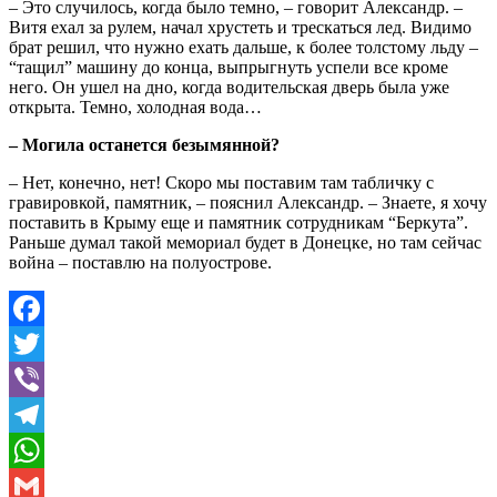
– Это случилось, когда было темно, – говорит Александр. –
Витя ехал за рулем, начал хрустеть и трескаться лед. Видимо
брат решил, что нужно ехать дальше, к более толстому льду –
“тащил” машину до конца, выпрыгнуть успели все кроме
него. Он ушел на дно, когда водительская дверь была уже
открыта. Темно, холодная вода…
– Могила останется безымянной?
– Нет, конечно, нет! Скоро мы поставим там табличку с
гравировкой, памятник, – пояснил Александр. – Знаете, я хочу
поставить в Крыму еще и памятник сотрудникам “Беркута”.
Раньше думал такой мемориал будет в Донецке, но там сейчас
война – поставлю на полуострове.
Facebook
Twitter
Viber
Telegram
WhatsApp