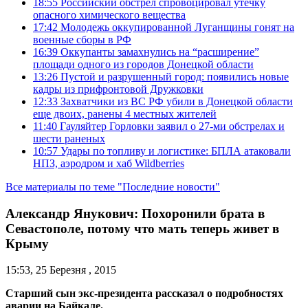
18:55
Российский обстрел спровоцировал утечку
опасного химического вещества
17:42
Молодежь оккупированной Луганщины гонят на
военные сборы в РФ
16:39
Оккупанты замахнулись на “расширение”
площади одного из городов Донецкой области
13:26
Пустой и разрушенный город: появились новые
кадры из прифронтовой Дружковки
12:33
Захватчики из ВС РФ убили в Донецкой области
еще двоих, ранены 4 местных жителей
11:40
Гауляйтер Горловки заявил о 27-ми обстрелах и
шести раненых
10:57
Удары по топливу и логистике: БПЛА атаковали
НПЗ, аэродром и хаб Wildberries
Все материалы по теме "Последние новости"
Александр Янукович: Похоронили брата в
Севастополе, потому что мать теперь живет в
Крыму
15:53, 25 Березня , 2015
Старший сын экс-президента рассказал о подробностях
аварии на Байкале.