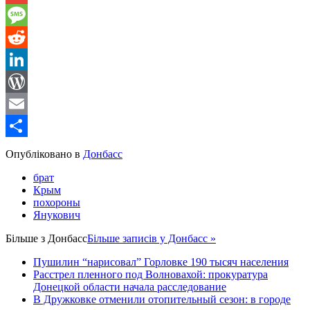
Gmail
Message
Reddit
LinkedIn
WordPress
Email
Share
Опубліковано в
Донбасс
брат
Крым
похороны
Янукович
Більше з
Донбасс
Більше записів у Донбасс »
Пушилин “нарисовал” Горловке 190 тысяч населения
Расстрел пленного под Волновахой: прокуратура
Донецкой области начала расследование
В Дружковке отменили отопительный сезон: в городе