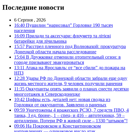
Последние новости
6 Серпня , 2026
16:40
Пушилин “нарисовал” Горловке 190 тысяч
населения
16:09
Прилади та аксесуари: флоуметр та літієві
батарейки для лічильника
15:57
Расстрел пленного под Волновахой: прокуратура
Донецкой области начала расследование
15:04
В Дружковке отменили отопительный сезон: в
городе призывают эвакуироваться
13:11
Атака на Ярославль: от “все сбили” до пожара на
НПЗ
12:28
Удары РФ по Донецкой области забрали еще одну
жизнь местного жителя, 9 человек получили ранения
11:35
Оккупанты опять заявили о планах снести десятки
многоэтажек в Северскодонецке
10:42
Цифры есть, деталей нет: новая сводка из
Горловки от оккупантов. Заявлено о раненых
09:59
Уничтожены 4 вражеских РСЗО, 7 средств ПВО, 4
танка, 3 ед. броне-, 1 – спец- и 416 – автотехники, 59 –
артиллерии. Потери РФ в живой силе – 1330 “штыков”!
09:06
На Покровском и Константиновском
направлениях — одинаковое число атак