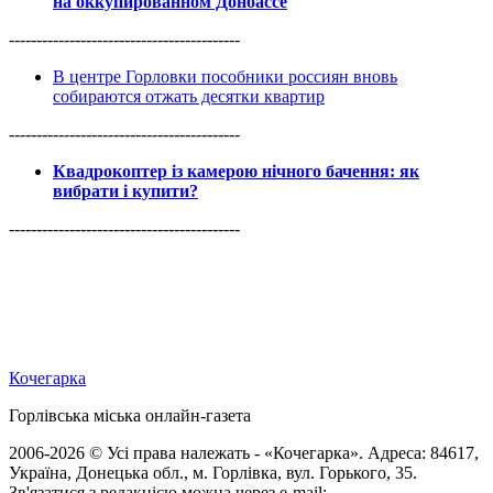
на оккупированном Донбассе
------------------------------------------
В центре Горловки пособники россиян вновь
собираются отжать десятки квартир
------------------------------------------
Квадрокоптер із камерою нічного бачення: як
вибрати і купити?
------------------------------------------
Кочегарка
Горлівська міська онлайн-газета
2006-2026 © Усі права належать - «Кочегарка». Адреса: 84617,
Україна, Донецька обл., м. Горлівка, вул. Горького, 35.
Зв'язатися з редакцією можна через e-mail: