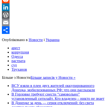
Reddit
LinkedIn
WordPress
Email
Share
Опубліковано в
Новости
і
Украина
арест
коррупция
Одесса
растрата
суд
Труханов
Більше з
Новости
Більше записів у Новости »
ВСУ взяли в плен двух жителей оккупированного
Донецка, мобилизованных РФ: что они рассказали
В Горловке требуют снести “самовольно”
установленный ситилайт. Кто владелец – никто не знает
В Донецке за день — серия отключений: без света