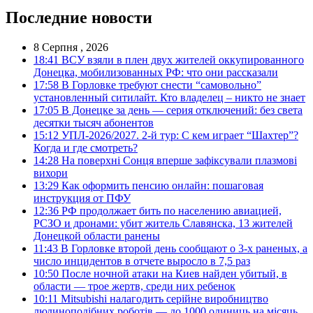
Последние новости
8 Серпня , 2026
18:41
ВСУ взяли в плен двух жителей оккупированного
Донецка, мобилизованных РФ: что они рассказали
17:58
В Горловке требуют снести “самовольно”
установленный ситилайт. Кто владелец – никто не знает
17:05
В Донецке за день — серия отключений: без света
десятки тысяч абонентов
15:12
УПЛ-2026/2027. 2-й тур: С кем играет “Шахтер”?
Когда и где смотреть?
14:28
На поверхні Сонця вперше зафіксували плазмові
вихори
13:29
Как оформить пенсию онлайн: пошаговая
инструкция от ПФУ
12:36
РФ продолжает бить по населению авиацией,
РСЗО и дронами: убит житель Славянска, 13 жителей
Донецкой области ранены
11:43
В Горловке второй день сообщают о 3-х раненых, а
число инцидентов в отчете выросло в 7,5 раз
10:50
После ночной атаки на Киев найден убитый, в
области — трое жертв, среди них ребенок
10:11
Mitsubishi налагодить серійне виробництво
людиноподібних роботів — до 1000 одиниць на місяць