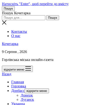
Натисніть "Enter", щоб перейти до вмісту
Пошук
Пошук Кочегарка
Контакты
О нас
Кочегарка
9 Серпня , 2026
Горлівська міська онлайн-газета
відкрити меню
Назад
Главная
Горловка
Донбасс
відкрити меню
Донецк
Луганск
Украина