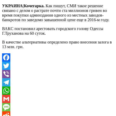
УКРАИНА|Кочегарка.
Как пишут, СМИ такое решение
связано с делом о растрате почти ста миллионов гривен во
время покупки админздания одного из местных заводов-
банкротов по заведомо завышенной цене еще в 2016-м году.
ВАКС постановил арестовать городского голову Одессы
Г.Труханова на 60 суток.
В качестве альтернативы определено право внесения залога в
13 млн. грн.
Facebook
Twitter
Viber
Telegram
WhatsApp
Gmail
Message