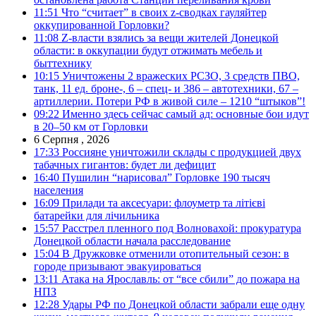
11:51
Что “считает” в своих z-сводках гауляйтер
оккупированной Горловки?
11:08
Z-власти взялись за вещи жителей Донецкой
области: в оккупации будут отжимать мебель и
быттехнику
10:15
Уничтожены 2 вражеских РСЗО, 3 средств ПВО,
танк, 11 ед. броне-, 6 – спец- и 386 – автотехники, 67 –
артиллерии. Потери РФ в живой силе – 1210 “штыков”!
09:22
Именно здесь сейчас самый ад: основные бои идут
в 20–50 км от Горловки
6 Серпня , 2026
17:33
Россияне уничтожили склады с продукцией двух
табачных гигантов: будет ли дефицит
16:40
Пушилин “нарисовал” Горловке 190 тысяч
населения
16:09
Прилади та аксесуари: флоуметр та літієві
батарейки для лічильника
15:57
Расстрел пленного под Волновахой: прокуратура
Донецкой области начала расследование
15:04
В Дружковке отменили отопительный сезон: в
городе призывают эвакуироваться
13:11
Атака на Ярославль: от “все сбили” до пожара на
НПЗ
12:28
Удары РФ по Донецкой области забрали еще одну