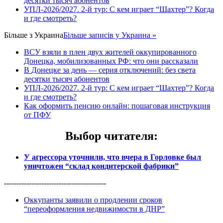
десятки тысяч абонентов
УПЛ-2026/2027. 2-й тур: С кем играет “Шахтер”? Когда
и где смотреть?
Більше з
Украина
Більше записів у Украина »
ВСУ взяли в плен двух жителей оккупированного
Донецка, мобилизованных РФ: что они рассказали
В Донецке за день — серия отключений: без света
десятки тысяч абонентов
УПЛ-2026/2027. 2-й тур: С кем играет “Шахтер”? Когда
и где смотреть?
Как оформить пенсию онлайн: пошаговая инструкция
от ПФУ
Выбор читателя
:
У агрессора уточнили, что вчера в Горловке был
уничтожен “склад кондитерской фабрики”
-----------------------------------------
Оккупанты заявили о продлении сроков
“переоформления недвижимости в ДНР”