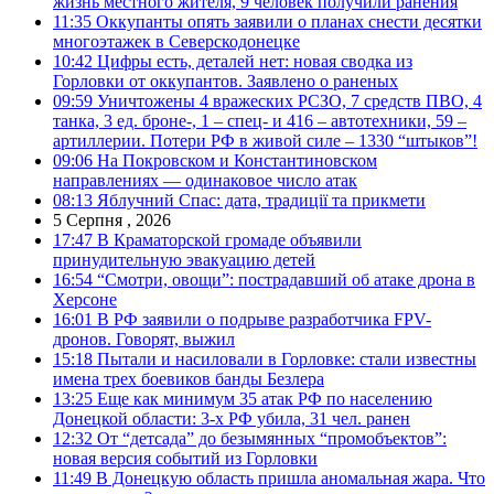
жизнь местного жителя, 9 человек получили ранения
11:35
Оккупанты опять заявили о планах снести десятки
многоэтажек в Северскодонецке
10:42
Цифры есть, деталей нет: новая сводка из
Горловки от оккупантов. Заявлено о раненых
09:59
Уничтожены 4 вражеских РСЗО, 7 средств ПВО, 4
танка, 3 ед. броне-, 1 – спец- и 416 – автотехники, 59 –
артиллерии. Потери РФ в живой силе – 1330 “штыков”!
09:06
На Покровском и Константиновском
направлениях — одинаковое число атак
08:13
Яблучний Спас: дата, традиції та прикмети
5 Серпня , 2026
17:47
В Краматорской громаде объявили
принудительную эвакуацию детей
16:54
“Смотри, овощи”: пострадавший об атаке дрона в
Херсоне
16:01
В РФ заявили о подрыве разработчика FPV-
дронов. Говорят, выжил
15:18
Пытали и насиловали в Горловке: стали известны
имена трех боевиков банды Безлера
13:25
Еще как минимум 35 атак РФ по населению
Донецкой области: 3-х РФ убила, 31 чел. ранен
12:32
От “детсада” до безымянных “промобъектов”:
новая версия событий из Горловки
11:49
В Донецкую область пришла аномальная жара. Что