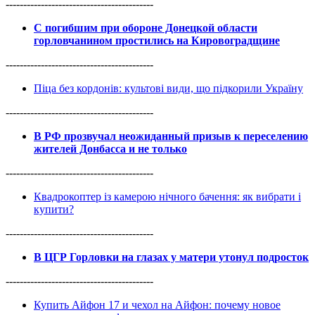
------------------------------------------
С погибшим при обороне Донецкой области
горловчанином простились на Кировоградщине
------------------------------------------
Піца без кордонів: культові види, що підкорили Україну
------------------------------------------
В РФ прозвучал неожиданный призыв к переселению
жителей Донбасса и не только
------------------------------------------
Квадрокоптер із камерою нічного бачення: як вибрати і
купити?
------------------------------------------
В ЦГР Горловки на глазах у матери утонул подросток
------------------------------------------
Купить Айфон 17 и чехол на Айфон: почему новое