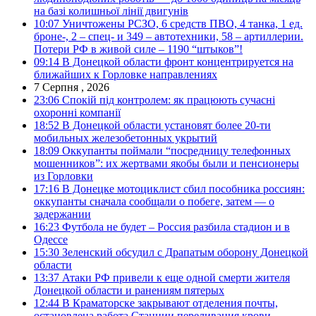
на базі колишньої лінії двигунів
10:07
Уничтожены РСЗО, 6 средств ПВО, 4 танка, 1 ед.
броне-, 2 – спец- и 349 – автотехники, 58 – артиллерии.
Потери РФ в живой силе – 1190 “штыков”!
09:14
В Донецкой области фронт концентрируется на
ближайших к Горловке направлениях
7 Серпня , 2026
23:06
Спокій під контролем: як працюють сучасні
охоронні компанії
18:52
В Донецкой области установят более 20-ти
мобильных железобетонных укрытий
18:09
Оккупанты поймали “посредницу телефонных
мошенников”: их жертвами якобы были и пенсионеры
из Горловки
17:16
В Донецке мотоциклист сбил пособника россиян:
оккупанты сначала сообщали о побеге, затем — о
задержании
16:23
Футбола не будет – Россия разбила стадион и в
Одессе
15:30
Зеленский обсудил с Драпатым оборону Донецкой
области
13:37
Атаки РФ привели к еще одной смерти жителя
Донецкой области и ранениям пятерых
12:44
В Краматорске закрывают отделения почты,
остановлена работа Станции переливания крови