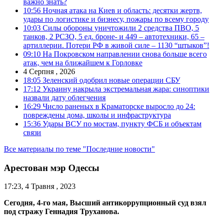
важно знать?
10:56
Ночная атака на Киев и область: десятки жертв,
удары по логистике и бизнесу, пожары по всему городу
10:03
Силы обороны уничтожили 2 средства ПВО, 5
танков, 2 РСЗО, 5 ед. броне- и 449 – автотехники, 65 –
артиллерии. Потери РФ в живой силе – 1130 “штыков”!
09:10
На Покровском направлении снова больше всего
атак, чем на ближайшем к Горловке
4 Серпня , 2026
18:05
Зеленский одобрил новые операции СБУ
17:12
Украину накрыла экстремальная жара: синоптики
назвали дату облегчения
16:29
Число раненых в Краматорске выросло до 24:
повреждены дома, школы и инфраструктура
15:36
Удары ВСУ по мостам, пункту ФСБ и объектам
связи
Все материалы по теме "Последние новости"
Арестован мэр Одессы
17:23, 4 Травня , 2023
Сегодня, 4-го мая, Высший антикоррупционный суд взял
под стражу Геннадия Труханова.