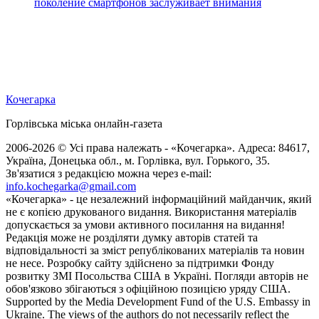
поколение смартфонов заслуживает внимания
Кочегарка
Горлівська міська онлайн-газета
2006-2026 © Усі права належать - «Кочегарка». Адреса: 84617,
Україна, Донецька обл., м. Горлівка, вул. Горького, 35.
Зв'язатися з редакцією можна через e-mail:
info.kochegarka@gmail.com
«Кочегарка» - це незалежний інформаційний майданчик, який
не є копією друкованого видання. Використання матеріалів
допускається за умови активного посилання на видання!
Редакція може не розділяти думку авторів статей та
відповідальності за зміст републікованих матеріалів та новин
не несе. Розробку сайту здійснено за підтримки Фонду
розвитку ЗМІ Посольства США в Україні. Погляди авторів не
обов'язково збігаються з офіційною позицією уряду США.
Supported by the Media Development Fund of the U.S. Embassy in
Ukraine. The views of the authors do not necessarily reflect the