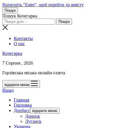
Натисніть "Enter", щоб перейти до вмісту
Пошук
Пошук Кочегарка
Контакты
О нас
Кочегарка
7 Серпня , 2026
Горлівська міська онлайн-газета
відкрити меню
Назад
Главная
Горловка
Донбасс
відкрити меню
Донецк
Луганск
Украина