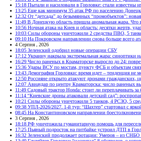
15:18
Пытали и насиловали в Горловке: стали известны и
13:25
Еще как минимум 35 атак РФ по населению Донецкой
12:32
От “детсада” до безымянных “промобъектов”: новая
11:49
В Донецкую область пришла аномальная жара. Что 
10:56
Ночная атака на Киев и область: десятки жертв, уд
10:03
Силы обороны уничтожили 2 средства ПВО, 5 танков
09:10
На Покровском направлении снова больше всего ат
4 Серпня , 2026
18:05
Зеленский одобрил новые операции СБУ
17:12
Украину накрыла экстремальная жара: синоптики н
16:29
Число раненых в Краматорске выросло до 24: повр
15:36
Удары ВСУ по мостам, пункту ФСБ и объектам свя
13:43
Демография Горловки: время идет – тенденция не м
12:50
Россияне открыто атакуют дронами гражданских, ц
12:07
Авиаудар по центру Краматорска: число раненых вы
11:49
Садовый трактор Honda: стоит ли переплачивать за
11:14
“Киевские дроны атаковали детский сад”: роспропаг
10:21
Силы обороны уничтожили 5 танков, 4 РСЗО, 5 средс
09:38
УПЛ-2026/2027. 1-й тур: “Шахтер” стартовал с ярк
08:45
На Константиновском направлении боестолкновени
3 Серпня , 2026
18:18
РФ уничтожила гуманитарную помощь для пересел
17:25
Пьяный подросток на питбайке устроил ДТП в Гор
16:32
Зеленский продолжает ротации: Умеров – из СНБО
13:49
Гауляйтер Горловки “насчитал” 8 обстрелов, о кото