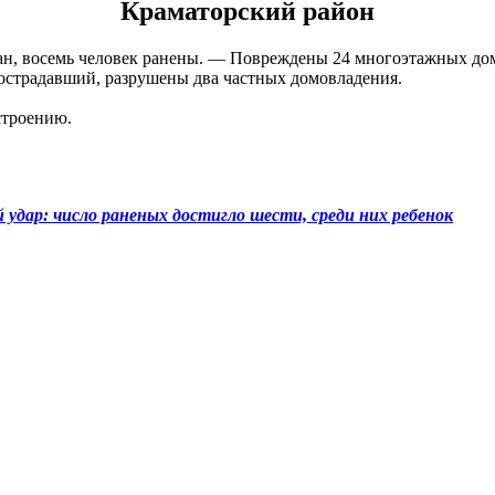
Краматорский район
, восемь человек ранены. — Повреждены 24 многоэтажных дома
пострадавший, разрушены два частных домовладения.
строению.
 удар: число раненых достигло шести, среди них ребенок