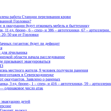
влена работа Станции переливания крови
рованной Горловки?
и: в оккупации будут отжимать мебель и быттехнику
 11 ед. броне-, 6 – спец- и 386 – автотехники, 67 – артиллерии
в 20–50 км от Горловки
бачных гигантов: будет ли дефицит
ия
и для лічильника
нецкой области начала расследование
де призывают эвакуироваться
ПЗ
изнь местного жителя, 9 человек получили ранения
многоэтажек в Северскодонецке
 от оккупантов. Заявлено о раненых
ка, 3 ед. броне-, 1 – спец- и 416 – автотехники, 59 – артиллер
— одинаковое число атак
 эвакуацию детей
ерсоне
 Говорят, выжил