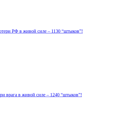
Потери РФ в живой силе – 1130 “штыков”!
ри врага в живой силе – 1240 “штыков”!