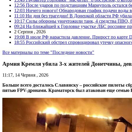
12:56
После ударов по подстанциям Мариуполь остался без
12:03
Ничего нового! Обнародован график подачи воды в
11:10
Ни дня без трагедии! В Донецкой области РФ убила
10:17
Силы обороны уничтожили танк, 4 средства ПВО, 8 Р
09:24
На ближайшей к Горловке участке ЛБС россияне про
2 Серпня , 2026
19:08
В июле РФ нарастила давление. Прирост по карте De
18:55
Российский обстрел спровоцировал утечку опасног
Все материалы по теме "Последние новости"
Армия Кремля убила 3-х жителей Донетчины, дев
11:17, 14 Червня , 2026
Больше всего досталось Славянску – российские пилоты сб
пятью FPV-дронами. Краматорск был атакован еще семью