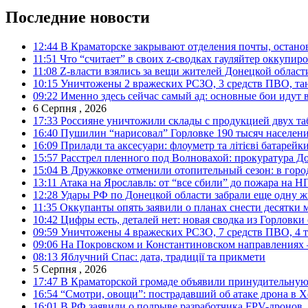
Последние новости
12:44
В Краматорске закрывают отделения почты, остано
11:51
Что “считает” в своих z-сводках гауляйтер оккупи
11:08
Z-власти взялись за вещи жителей Донецкой област
10:15
Уничтожены 2 вражеских РСЗО, 3 средств ПВО, танк,
09:22
Именно здесь сейчас самый ад: основные бои идут 
6 Серпня , 2026
17:33
Россияне уничтожили склады с продукцией двух та
16:40
Пушилин “нарисовал” Горловке 190 тысяч населен
16:09
Прилади та аксесуари: флоуметр та літієві батарейк
15:57
Расстрел пленного под Волновахой: прокуратура До
15:04
В Дружковке отменили отопительный сезон: в горо
13:11
Атака на Ярославль: от “все сбили” до пожара на Н
12:28
Удары РФ по Донецкой области забрали еще одну ж
11:35
Оккупанты опять заявили о планах снести десятки 
10:42
Цифры есть, деталей нет: новая сводка из Горловки
09:59
Уничтожены 4 вражеских РСЗО, 7 средств ПВО, 4 тан
09:06
На Покровском и Константиновском направлениях 
08:13
Яблучний Спас: дата, традиції та прикмети
5 Серпня , 2026
17:47
В Краматорской громаде объявили принудительную
16:54
“Смотри, овощи”: пострадавший об атаке дрона в Х
16:01
В РФ заявили о подрыве разработчика FPV-дронов.