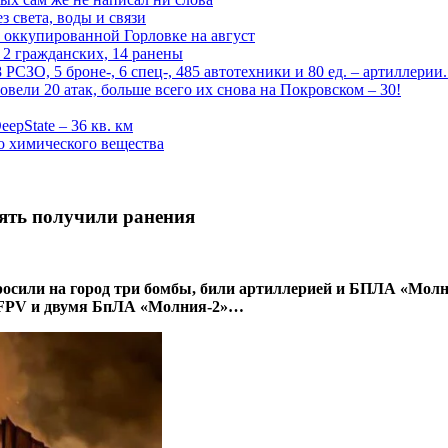
 света, воды и связи
 оккупированной Горловке на август
 2 гражданских, 14 ранены
СЗО, 5 броне-, 6 спец-, 485 автотехники и 80 ед. – артиллерии
вели 20 атак, больше всего их снова на Покровском – 30!
epState – 36 кв. км
о химического вещества
ять получили ранения
росили на город три бомбы, били артиллерией и БПЛА «Молн
 FPV и двумя БпЛА «Молния-2»…