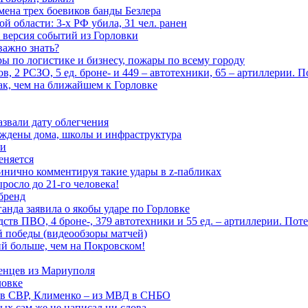
мена трех боевиков банды Безлера
 области: 3-х РФ убила, 31 чел. ранен
 версия событий из Горловки
важно знать?
ары по логистике и бизнесу, пожары по всему городу
, 2 РСЗО, 5 ед. броне- и 449 – автотехники, 65 – артиллерии. 
ак, чем на ближайшем к Горловке
азвали дату облегчения
еждены дома, школы и инфраструктура
зи
еняется
инично комментируя такие удары в z-пабликах
росло до 21-го человека!
 бренд
анда заявила о якобы ударе по Горловке
тв ПВО, 4 броне-, 379 автотехники и 55 ед. – артиллерии. Поте
ой победы (видеообзоры матчей)
й больше, чем на Покровском!
енцев из Мариуполя
ловке
 в СВР, Клименко – из МВД в СНБО
рых сам же не написал ни слова