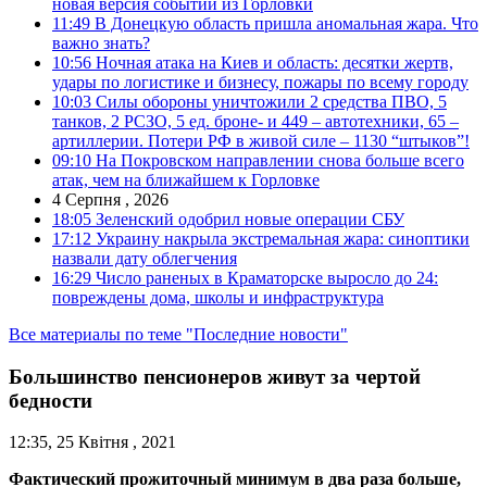
новая версия событий из Горловки
11:49
В Донецкую область пришла аномальная жара. Что
важно знать?
10:56
Ночная атака на Киев и область: десятки жертв,
удары по логистике и бизнесу, пожары по всему городу
10:03
Силы обороны уничтожили 2 средства ПВО, 5
танков, 2 РСЗО, 5 ед. броне- и 449 – автотехники, 65 –
артиллерии. Потери РФ в живой силе – 1130 “штыков”!
09:10
На Покровском направлении снова больше всего
атак, чем на ближайшем к Горловке
4 Серпня , 2026
18:05
Зеленский одобрил новые операции СБУ
17:12
Украину накрыла экстремальная жара: синоптики
назвали дату облегчения
16:29
Число раненых в Краматорске выросло до 24:
повреждены дома, школы и инфраструктура
Все материалы по теме "Последние новости"
Большинство пенсионеров живут за чертой
бедности
12:35, 25 Квітня , 2021
Фактический прожиточный минимум в два раза больше,