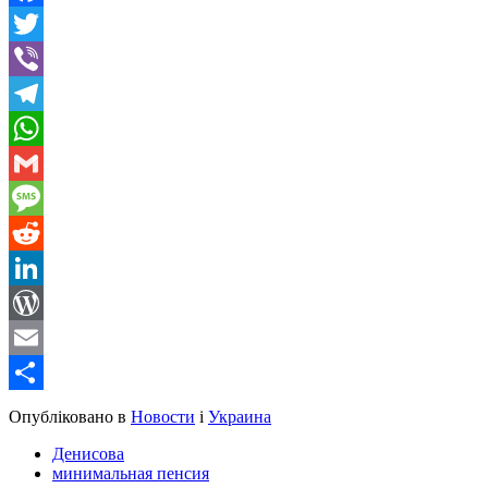
Facebook
Twitter
Viber
Telegram
WhatsApp
Gmail
Message
Reddit
LinkedIn
WordPress
Email
Share
Опубліковано в
Новости
і
Украина
Денисова
минимальная пенсия