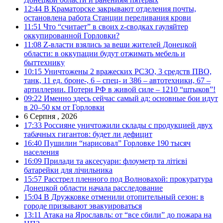
12:44
В Краматорске закрывают отделения почты,
остановлена работа Станции переливания крови
11:51
Что “считает” в своих z-сводках гауляйтер
оккупированной Горловки?
11:08
Z-власти взялись за вещи жителей Донецкой
области: в оккупации будут отжимать мебель и
быттехнику
10:15
Уничтожены 2 вражеских РСЗО, 3 средств ПВО,
танк, 11 ед. броне-, 6 – спец- и 386 – автотехники, 67 –
артиллерии. Потери РФ в живой силе – 1210 “штыков”!
09:22
Именно здесь сейчас самый ад: основные бои идут
в 20–50 км от Горловки
6 Серпня , 2026
17:33
Россияне уничтожили склады с продукцией двух
табачных гигантов: будет ли дефицит
16:40
Пушилин “нарисовал” Горловке 190 тысяч
населения
16:09
Прилади та аксесуари: флоуметр та літієві
батарейки для лічильника
15:57
Расстрел пленного под Волновахой: прокуратура
Донецкой области начала расследование
15:04
В Дружковке отменили отопительный сезон: в
городе призывают эвакуироваться
13:11
Атака на Ярославль: от “все сбили” до пожара на