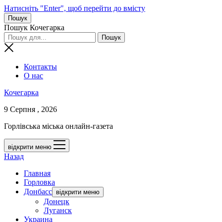
Натисніть "Enter", щоб перейти до вмісту
Пошук
Пошук Кочегарка
Контакты
О нас
Кочегарка
9 Серпня , 2026
Горлівська міська онлайн-газета
відкрити меню
Назад
Главная
Горловка
Донбасс
відкрити меню
Донецк
Луганск
Украина