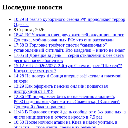
Последние новости
10:29
В разгар курортного сезона РФ продолжает террор
Одессы
8 Серпня , 2026
18:41
ВСУ взяли в плен двух жителей оккупированного
Донецка, мобилизованных РФ: что они рассказали
17:58
В Горловке требуют снести “самовольно”
установленный ситилайт. Кто владелец – никто не знает
17:05
В Донецке за день — серия отключений: без света
десятки тысяч абонентов
15:12
УПЛ-2026/2027. 2-й тур: С кем играет “Шахтер”?
Когда и где смотреть?
14:28
На поверхні Сонця вперше зафіксували плазмові
вихори
13:29
Как оформить пенсию онлайн: пошаговая
инструкция от ПФУ
12:36
РФ продолжает бить по населению авиацией,
РСЗО и дронами: убит житель Славянска, 13 жителей
Донецкой области ранены
11:43
В Горловке второй день сообщают о 3-х раненых, а
число инцидентов в отчете выросло в 7,5 раз
10:50
После ночной атаки на Киев найден убитый, в
области — трое жертв, среди них ребенок