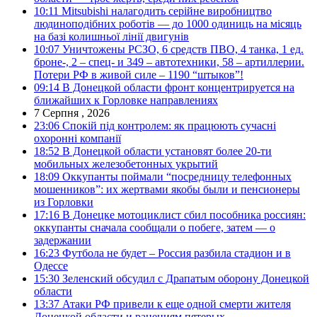
10:11
Mitsubishi налагодить серійне виробництво
людиноподібних роботів — до 1000 одиниць на місяць
на базі колишньої лінії двигунів
10:07
Уничтожены РСЗО, 6 средств ПВО, 4 танка, 1 ед.
броне-, 2 – спец- и 349 – автотехники, 58 – артиллерии.
Потери РФ в живой силе – 1190 “штыков”!
09:14
В Донецкой области фронт концентрируется на
ближайших к Горловке направлениях
7 Серпня , 2026
23:06
Спокій під контролем: як працюють сучасні
охоронні компанії
18:52
В Донецкой области установят более 20-ти
мобильных железобетонных укрытий
18:09
Оккупанты поймали “посредницу телефонных
мошенников”: их жертвами якобы были и пенсионеры
из Горловки
17:16
В Донецке мотоциклист сбил пособника россиян:
оккупанты сначала сообщали о побеге, затем — о
задержании
16:23
Футбола не будет – Россия разбила стадион и в
Одессе
15:30
Зеленский обсудил с Драпатым оборону Донецкой
области
13:37
Атаки РФ привели к еще одной смерти жителя
Донецкой области и ранениям пятерых