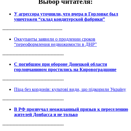
Выбор читателя
:
У агрессора уточнили, что вчера в Горловке был
уничтожен “склад кондитерской фабрики”
-----------------------------------------
Оккупанты заявили о продлении сроков
“переоформления недвижимости в ДНР”
------------------------------------------
С погибшим при обороне Донецкой области
горловчанином простились на Кировоградщине
------------------------------------------
Піца без кордонів: культові види, що підкорили Україну
------------------------------------------
В РФ прозвучал неожиданный призыв к переселению
жителей Донбасса и не только
------------------------------------------