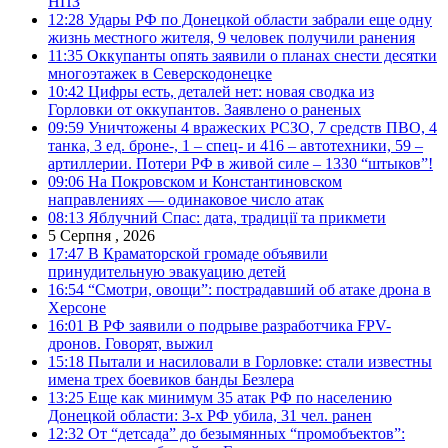
НПЗ
12:28
Удары РФ по Донецкой области забрали еще одну
жизнь местного жителя, 9 человек получили ранения
11:35
Оккупанты опять заявили о планах снести десятки
многоэтажек в Северскодонецке
10:42
Цифры есть, деталей нет: новая сводка из
Горловки от оккупантов. Заявлено о раненых
09:59
Уничтожены 4 вражеских РСЗО, 7 средств ПВО, 4
танка, 3 ед. броне-, 1 – спец- и 416 – автотехники, 59 –
артиллерии. Потери РФ в живой силе – 1330 “штыков”!
09:06
На Покровском и Константиновском
направлениях — одинаковое число атак
08:13
Яблучний Спас: дата, традиції та прикмети
5 Серпня , 2026
17:47
В Краматорской громаде объявили
принудительную эвакуацию детей
16:54
“Смотри, овощи”: пострадавший об атаке дрона в
Херсоне
16:01
В РФ заявили о подрыве разработчика FPV-
дронов. Говорят, выжил
15:18
Пытали и насиловали в Горловке: стали известны
имена трех боевиков банды Безлера
13:25
Еще как минимум 35 атак РФ по населению
Донецкой области: 3-х РФ убила, 31 чел. ранен
12:32
От “детсада” до безымянных “промобъектов”: