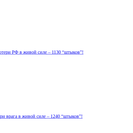
Потери РФ в живой силе – 1130 “штыков”!
ри врага в живой силе – 1240 “штыков”!