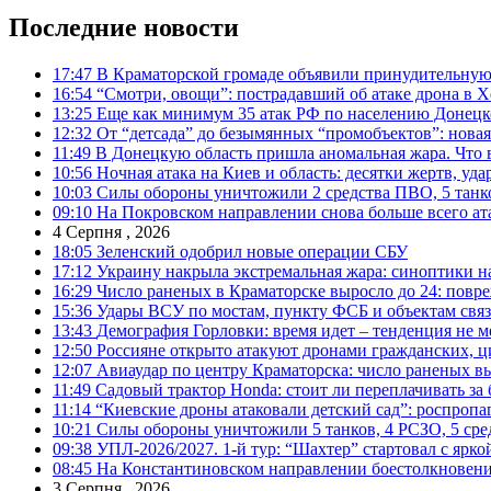
Последние новости
17:47
В Краматорской громаде объявили принудительную
16:54
“Смотри, овощи”: пострадавший об атаке дрона в Х
13:25
Еще как минимум 35 атак РФ по населению Донецкой
12:32
От “детсада” до безымянных “промобъектов”: новая
11:49
В Донецкую область пришла аномальная жара. Что 
10:56
Ночная атака на Киев и область: десятки жертв, уд
10:03
Силы обороны уничтожили 2 средства ПВО, 5 танков
09:10
На Покровском направлении снова больше всего ат
4 Серпня , 2026
18:05
Зеленский одобрил новые операции СБУ
17:12
Украину накрыла экстремальная жара: синоптики н
16:29
Число раненых в Краматорске выросло до 24: повр
15:36
Удары ВСУ по мостам, пункту ФСБ и объектам свя
13:43
Демография Горловки: время идет – тенденция не м
12:50
Россияне открыто атакуют дронами гражданских, ц
12:07
Авиаудар по центру Краматорска: число раненых вы
11:49
Садовый трактор Honda: стоит ли переплачивать за
11:14
“Киевские дроны атаковали детский сад”: роспропаг
10:21
Силы обороны уничтожили 5 танков, 4 РСЗО, 5 средс
09:38
УПЛ-2026/2027. 1-й тур: “Шахтер” стартовал с ярк
08:45
На Константиновском направлении боестолкновени
3 Серпня , 2026