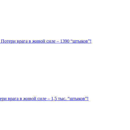
. Потери врага в живой силе – 1390 “штыков”!
ри врага в живой силе – 1,5 тыс. “штыков”!