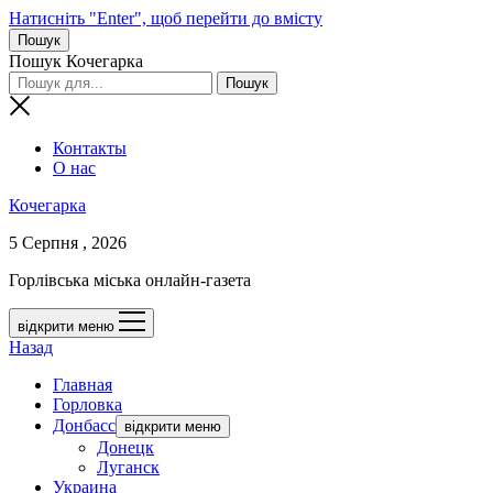
Натисніть "Enter", щоб перейти до вмісту
Пошук
Пошук Кочегарка
Контакты
О нас
Кочегарка
5 Серпня , 2026
Горлівська міська онлайн-газета
відкрити меню
Назад
Главная
Горловка
Донбасс
відкрити меню
Донецк
Луганск
Украина