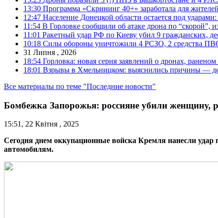
13:30
Программа «Скрининг 40+» заработала для жителе
12:47
Население Донецкой области остается под ударами
11:54
В Горловке сообщили об атаке дрона по “скорой”, и
11:01
Ракетный удар РФ по Киеву убил 9 гражданских, д
10:18
Силы обороны уничтожили 4 РСЗО, 2 средства ПВО, 4
31 Липня , 2026
18:54
Горловка: новая серия заявлений о дронах, ранено
18:01
Взрывы в Хмельницком: выяснились причины — дет
Все материалы по теме "Последние новости"
Бомбежка Запорожья: россияне убили женщину, ра
15:51, 22 Квітня , 2025
Сегодня днем оккупационные войска Кремля нанесли удар п
автомобилям.