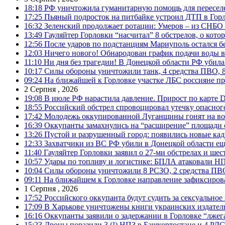
18:18
РФ уничтожила гуманитарную помощь для пересел
17:25
Пьяный подросток на питбайке устроил ДТП в Гор
16:32
Зеленский продолжает ротации: Умеров – из СНБО
13:49
Гауляйтер Горловки “насчитал” 8 обстрелов, о кото
12:56
После ударов по подстанциям Мариуполь остался без
12:03
Ничего нового! Обнародован график подачи воды в
11:10
Ни дня без трагедии! В Донецкой области РФ убила
10:17
Силы обороны уничтожили танк, 4 средства ПВО, 8 Р
09:24
На ближайшей к Горловке участке ЛБС россияне про
2 Серпня , 2026
19:08
В июле РФ нарастила давление. Прирост по карте De
18:55
Российский обстрел спровоцировал утечку опасног
17:42
Молодежь оккупированной Луганщины гонят на во
16:39
Оккупанты замахнулись на “расширение” площади 
13:26
Пустой и разрушенный город: появились новые ка
12:33
Захватчики из ВС РФ убили в Донецкой области ещ
11:40
Гауляйтер Горловки заявил о 27-ми обстрелах и ше
10:57
Удары по топливу и логистике: БПЛА атаковали НПЗ
10:04
Силы обороны уничтожили 8 РСЗО, 2 средства ПВО, 1
09:11
На ближайшем к Горловке направление зафиксиров
1 Серпня , 2026
17:52
Российского оккупанта будут судить за сексуальное
17:09
В Харькове уничтожены книги украинских издатель
16:16
Оккупанты заявили о задержании в Горловке “лже
15:23
Дроны поразили 3 (!) НПЗ в Башкортостане и 4 РЛС