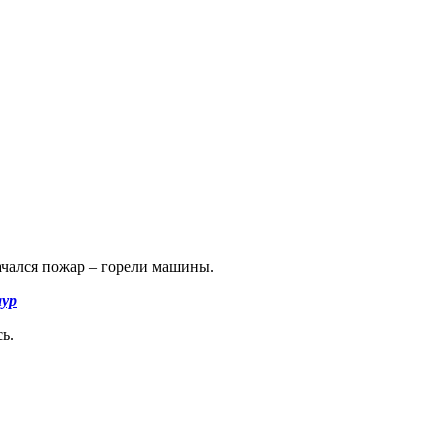
ачался пожар – горели машины.
аур
ь.