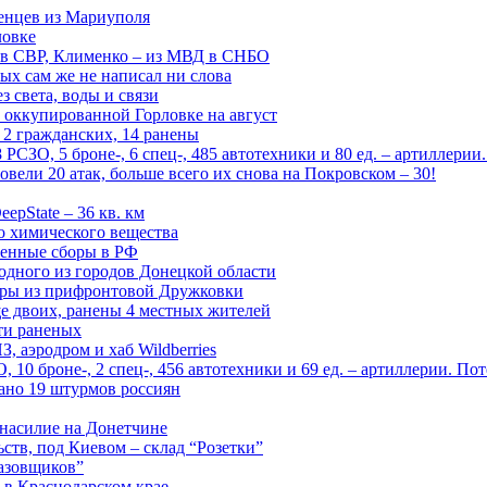
енцев из Мариуполя
ловке
 в СВР, Клименко – из МВД в СНБО
рых сам же не написал ни слова
 света, воды и связи
 оккупированной Горловке на август
 2 гражданских, 14 ранены
СЗО, 5 броне-, 6 спец-, 485 автотехники и 80 ед. – артиллерии
вели 20 атак, больше всего их снова на Покровском – 30!
epState – 36 кв. км
о химического вещества
енные сборы в РФ
одного из городов Донецкой области
дры из прифронтовой Дружковки
е двоих, ранены 4 местных жителей
сти раненых
, аэродром и хаб Wildberries
0 броне-, 2 спец-, 456 автотехники и 69 ед. – артиллерии. Поте
ано 19 штурмов россиян
 насилие на Донетчине
ств, под Киевом – склад “Розетки”
газовщиков”
 в Краснодарском крае