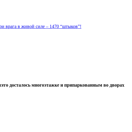
ри врага в живой силе – 1470 “штыков”!
всего досталось многоэтажке и припаркованным во дворах