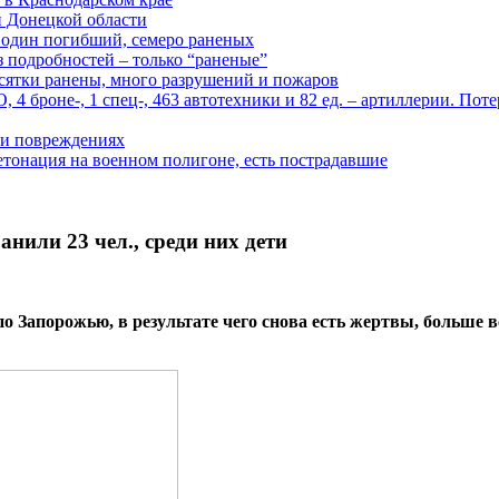
й Донецкой области
: один погибший, семеро раненых
з подробностей – только “раненые”
есятки ранены, много разрушений и пожаров
 броне-, 1 спец-, 463 автотехники и 82 ед. – артиллерии. Поте
м и повреждениях
онация на военном полигоне, есть пострадавшие
нили 23 чел., среди них дети
о Запорожью, в результате чего снова есть жертвы, больше 