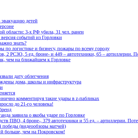
 эвакуацию детей
ерсоне
 области: 3-х РФ убила, 31 чел. ранен
 версия событий из Горловки
важно знать?
ары по логистике и бизнесу, пожары по всему городу
, 2 РСЗО, 5 ед. броне- и 449 – автотехники, 65 – артиллерии. 
ак, чем на ближайшем к Горловке
азвали дату облегчения
еждены дома, школы и инфраструктура
зи
еняется
инично комментируя такие удары в z-пабликах
росло до 21-го человека!
 бренд
анда заявила о якобы ударе по Горловке
тв ПВО, 4 броне-, 379 автотехники и 55 ед. – артиллерии. Поте
ой победы (видеообзоры матчей)
й больше, чем на Покровском!