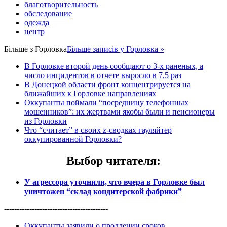
благотворительность
обследование
одежда
центр
Більше з
Горловка
Більше записів у Горловка »
В Горловке второй день сообщают о 3-х раненых, а
число инцидентов в отчете выросло в 7,5 раз
В Донецкой области фронт концентрируется на
ближайших к Горловке направлениях
Оккупанты поймали “посредницу телефонных
мошенников”: их жертвами якобы были и пенсионеры
из Горловки
Что “считает” в своих z-сводках гауляйтер
оккупированной Горловки?
Выбор читателя
:
У агрессора уточнили, что вчера в Горловке был
уничтожен “склад кондитерской фабрики”
-----------------------------------------
Оккупанты заявили о продлении сроков