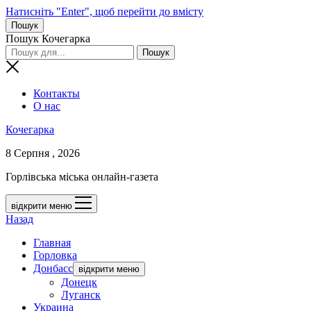
Натисніть "Enter", щоб перейти до вмісту
Пошук
Пошук Кочегарка
Контакты
О нас
Кочегарка
8 Серпня , 2026
Горлівська міська онлайн-газета
відкрити меню
Назад
Главная
Горловка
Донбасс
відкрити меню
Донецк
Луганск
Украина