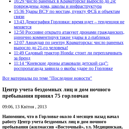
16:29
Число раненых в Краматорске выросло до 24:
повреждены дома, школы и инфраструктура
15:36
Удары ВСУ по мостам, пункту ФСБ и объектам
связи
13:43
Демография Горловки: время идет – тенденция не
меняется
12:50
Россияне открыто атакуют дронами гражданских,
цинично комментируя такие удары в z-пабликах
12:07
Авиаудар по центру Краматорска: число раненых
выросло до 21-го человека!
11:49
Садовый трактор Honda: стоит ли переплачивать
за бренд
11:14
“Киевские дроны атаковали детский сад”:
роспропаганда заявила о якобы ударе по Горловке
Все материалы по теме "Последние новости"
Центр учета бездомных лиц и дом ночного
пребывания принял 75 горловчан
09:06, 13 Квітня , 2013
Напомним, что в Горловке около 4 месяцев назад начал
работу Центр учета бездомных лиц и дом ночного
пребывания (жилмассив «Восточный», ул. Медицинская,