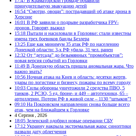
17:47
В Краматорской громаде объявили
принудительную эвакуацию детей
16:54
“Смотри, овощи”: пострадавший об атаке дрона в
Херсоне
16:01
В РФ заявили о подрыве разработчика FPV-
дронов. Говорят, выжил
15:18
Пытали и насиловали в Горловке: стали известны
имена трех боевиков банды Безлера
13:25
Еще как минимум 35 атак РФ по населению
Донецкой области: 3-х РФ убила, 31 чел. ранен
12:32
От “детсада” до безымянных “промобъектов”:
новая версия событий из Горловки
11:49
В Донецкую область пришла аномальная жара. Что
важно знать?
10:56
Ночная атака на Киев и область: десятки жертв,
удары по логистике и бизнесу, пожары по всему городу
10:03
Силы обороны уничтожили 2 средства ПВО, 5
танков, 2 РСЗО, 5 ед. броне- и 449 – автотехники, 65 –
артиллерии. Потери РФ в живой силе – 1130 “штыков”!
09:10
На Покровском направлении снова больше всего
атак, чем на ближайшем к Горловке
4 Серпня , 2026
18:05
Зеленский одобрил новые операции СБУ
17:12
Украину накрыла экстремальная жара: синоптики
назвали дату облегчения