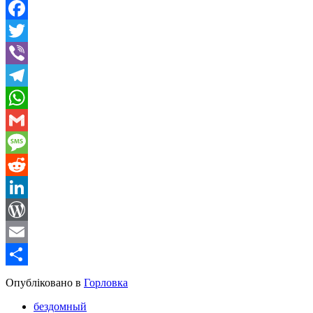
Facebook
Twitter
Viber
Telegram
WhatsApp
Gmail
Message
Reddit
LinkedIn
WordPress
Email
Share
Опубліковано в
Горловка
бездомный