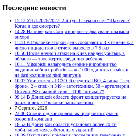
Последние новости
15:12
УПЛ-2026/2027. 2-й тур: С кем играет “Шахтер”?
Когда и где смотреть?
14:28
На поверхні Сонця вперше зафіксували плазмові
вихори
11:43
В Горловке второй день сообщают о 3-х раненых, а
число инцидентов в отчете выросло в 7,5 раз
10:50
После ночной атаки на Киев найден убитый, в
области — трое жертв, среди них ребенок
10:11
Mitsubishi налагодить серійне виробництво
людиноподібних роботів — до 1000 одиниць на місяць
на базі колишньої лінії двигунів
10:07
Уничтожены РСЗО, 6 средств ПВО, 4 танка, 1 ед.
броне-, 2 – спец- и 349 – автотехники, 58 – артиллерии.
Потери РФ в живой силе – 1190 “штыков”!
09:14
В Донецкой области фронт концентрируется на
ближайших к Горловке направлениях
7 Серпня , 2026
23:06
Спокій під контролем: як працюють сучасні
охоронні компанії
18:52
В Донецкой области установят более 20-ти
мобильных железобетонных укрытий
18:09
Оккупанты поймали “посредницу телефонных