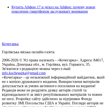
Купить Айфон 17 и чехол на Айфон: почему новое
поколение смартфонов заслуживает внимания
Кочегарка
Горлівська міська онлайн-газета
2006-2026 © Усі права належать - «Кочегарка». Адреса: 84617,
Україна, Донецька обл., м. Горлівка, вул. Горького, 35.
Зв'язатися з редакцією можна через e-mail:
info.kochegarka@gmail.com
«Кочегарка» - це незалежний інформаційний майданчик, який
не є копією друкованого видання. Використання матеріалів
допускається за умови активного посилання на видання!
Редакція може не розділяти думку авторів статей та
відповідальності за зміст републікованих матеріалів та новин
не несе. Розробку сайту здійснено за підтримки Фонду
розвитку ЗМІ Посольства США в Україні. Погляди авторів не