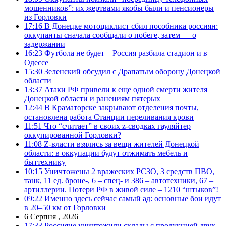
мошенников”: их жертвами якобы были и пенсионеры
из Горловки
17:16
В Донецке мотоциклист сбил пособника россиян:
оккупанты сначала сообщали о побеге, затем — о
задержании
16:23
Футбола не будет – Россия разбила стадион и в
Одессе
15:30
Зеленский обсудил с Драпатым оборону Донецкой
области
13:37
Атаки РФ привели к еще одной смерти жителя
Донецкой области и ранениям пятерых
12:44
В Краматорске закрывают отделения почты,
остановлена работа Станции переливания крови
11:51
Что “считает” в своих z-сводках гауляйтер
оккупированной Горловки?
11:08
Z-власти взялись за вещи жителей Донецкой
области: в оккупации будут отжимать мебель и
быттехнику
10:15
Уничтожены 2 вражеских РСЗО, 3 средств ПВО,
танк, 11 ед. броне-, 6 – спец- и 386 – автотехники, 67 –
артиллерии. Потери РФ в живой силе – 1210 “штыков”!
09:22
Именно здесь сейчас самый ад: основные бои идут
в 20–50 км от Горловки
6 Серпня , 2026
17:33
Россияне уничтожили склады с продукцией двух