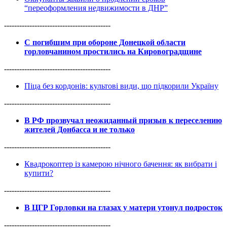
“переоформления недвижимости в ДНР”
------------------------------------------
С погибшим при обороне Донецкой области
горловчанином простились на Кировоградщине
------------------------------------------
Піца без кордонів: культові види, що підкорили Україну
------------------------------------------
В РФ прозвучал неожиданный призыв к переселению
жителей Донбасса и не только
------------------------------------------
Квадрокоптер із камерою нічного бачення: як вибрати і
купити?
------------------------------------------
В ЦГР Горловки на глазах у матери утонул подросток
------------------------------------------