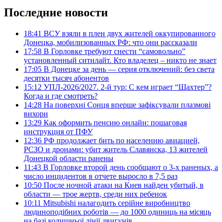
Последние новости
18:41
ВСУ взяли в плен двух жителей оккупированного
Донецка, мобилизованных РФ: что они рассказали
17:58
В Горловке требуют снести “самовольно”
установленный ситилайт. Кто владелец – никто не знает
17:05
В Донецке за день — серия отключений: без света
десятки тысяч абонентов
15:12
УПЛ-2026/2027. 2-й тур: С кем играет “Шахтер”?
Когда и где смотреть?
14:28
На поверхні Сонця вперше зафіксували плазмові
вихори
13:29
Как оформить пенсию онлайн: пошаговая
инструкция от ПФУ
12:36
РФ продолжает бить по населению авиацией,
РСЗО и дронами: убит житель Славянска, 13 жителей
Донецкой области ранены
11:43
В Горловке второй день сообщают о 3-х раненых, а
число инцидентов в отчете выросло в 7,5 раз
10:50
После ночной атаки на Киев найден убитый, в
области — трое жертв, среди них ребенок
10:11
Mitsubishi налагодить серійне виробництво
людиноподібних роботів — до 1000 одиниць на місяць
на базі колишньої лінії двигунів