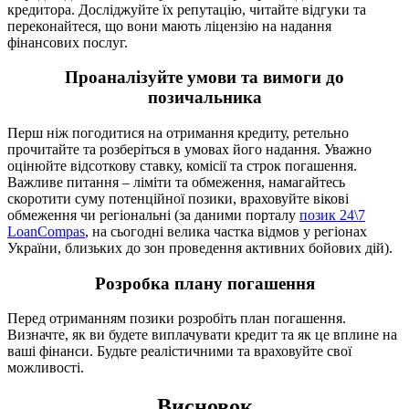
кредитора. Досліджуйте їх репутацію, читайте відгуки та
переконайтеся, що вони мають ліцензію на надання
фінансових послуг.
Проаналізуйте умови та вимоги до
позичальника
Перш ніж погодитися на отримання кредиту, ретельно
прочитайте та розберіться в умовах його надання. Уважно
оцінюйте відсоткову ставку, комісії та строк погашення.
Важливе питання – ліміти та обмеження, намагайтесь
скоротити суму потенційної позики, враховуйте вікові
обмеження чи регіональні (за даними порталу
позик 24\7
LoanCompas
, на сьогодні велика частка відмов у регіонах
України, близьких до зон проведення активних бойових дій).
Розробка плану погашення
Перед отриманням позики розробіть план погашення.
Визначте, як ви будете виплачувати кредит та як це вплине на
ваші фінанси. Будьте реалістичними та враховуйте свої
можливості.
Висновок