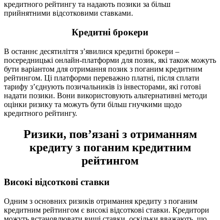
кредитного рейтингу та надають позики за більш
прийнятними відсотковими ставками.
Кредитні брокери
В останнє десятиліття з’явилися кредитні брокери –
посередницькі онлайн-платформи для позик, які також можуть
бути варіантом для отримання позик з поганим кредитним
рейтингом. Ці платформи переважно платні, після сплати
тарифу з’єднують позичальників із інвесторами, які готові
надати позики. Вони використовують альтернативні методи
оцінки ризику та можуть бути більш гнучкими щодо
кредитного рейтингу.
Ризики, пов’язані з отриманням
кредиту з поганим кредитним
рейтингом
Високі відсоткові ставки
Одним з основних ризиків отримання кредиту з поганим
кредитним рейтингом є високі відсоткові ставки. Кредитори
можуть встановлювати вищі ставки, оскільки вважають, що