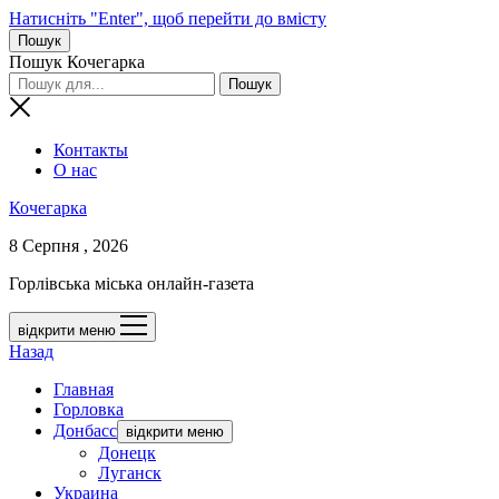
Натисніть "Enter", щоб перейти до вмісту
Пошук
Пошук Кочегарка
Контакты
О нас
Кочегарка
8 Серпня , 2026
Горлівська міська онлайн-газета
відкрити меню
Назад
Главная
Горловка
Донбасс
відкрити меню
Донецк
Луганск
Украина