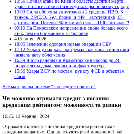
10:56
Ночная атака на Киев и область: десятки жертв,
удары по логистике и бизнесу, пожары по всему городу
10:03
Силы обороны уничтожили 2 средства ПВО, 5
танков, 2 РСЗО, 5 ед. броне- и 449 – автотехники, 65 –
артиллерии. Потери РФ в живой силе – 1130 “штыков”!
09:10
На Покровском направлении снова больше всего
атак, чем на ближайшем к Горловке
4 Серпня , 2026
18:05
Зеленский одобрил новые операции СБУ
17:12
Украину накрыла экстремальная жара: синоптики
назвали дату облегчения
16:29
Число раненых в Краматорске выросло до 24:
повреждены дома, школы и инфраструктура
15:36
Удары ВСУ по мостам, пункту ФСБ и объектам
связи
Все материалы по теме "Последние новости"
Чи можливо отримати кредит з поганим
кредитним рейтингом: можливості та ризики
16:25, 13 Червня , 2024
Отримання кредиту з поганим кредитним рейтингом є
складним завданням. Однак, існують різні можливості, які