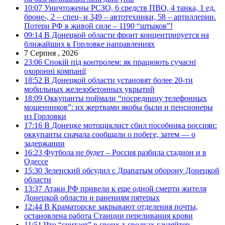
10:07
Уничтожены РСЗО, 6 средств ПВО, 4 танка, 1 ед.
броне-, 2 – спец- и 349 – автотехники, 58 – артиллерии.
Потери РФ в живой силе – 1190 “штыков”!
09:14
В Донецкой области фронт концентрируется на
ближайших к Горловке направлениях
7 Серпня , 2026
23:06
Спокій під контролем: як працюють сучасні
охоронні компанії
18:52
В Донецкой области установят более 20-ти
мобильных железобетонных укрытий
18:09
Оккупанты поймали “посредницу телефонных
мошенников”: их жертвами якобы были и пенсионеры
из Горловки
17:16
В Донецке мотоциклист сбил пособника россиян:
оккупанты сначала сообщали о побеге, затем — о
задержании
16:23
Футбола не будет – Россия разбила стадион и в
Одессе
15:30
Зеленский обсудил с Драпатым оборону Донецкой
области
13:37
Атаки РФ привели к еще одной смерти жителя
Донецкой области и ранениям пятерых
12:44
В Краматорске закрывают отделения почты,
остановлена работа Станции переливания крови
11:51
Что “считает” в своих z-сводках гауляйтер