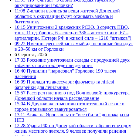
оккупированной Горловки?
11:08
Z-власти взялись за вещи жителей Донецкой
области: в оккупации будут отжимать мебель и
быттехнику
10:15
Уничтожены 2 вражеских РСЗО, 3 средств ПВО,
танк, 11 ед. броне-, 6 – спец- и 386 – автотехники, 67 –
артиллерии. Потери РФ в живой силе – 1210 “штыков”!
09:22
Именно здесь сейчас самый ад: основные бои идут
в 20–50 км от Горловки
6 Серпня , 2026
17:33
Россияне уничтожили склады с продукцией двух
табачных гигантов: будет ли дефицит
16:40
Пушилин “нарисовал” Горловке 190 тысяч
населения
16:09
Прилади та аксесуари: флоуметр та літієві
батарейки для лічильника
15:57
Расстрел пленного под Волновахой: прокуратура
Донецкой области начала расследование
15:04
В Дружковке отменили отопительный сезон: в
городе призывают эвакуироваться
13:11
Атака на Ярославль: от “все сбили” до пожара на
НПЗ
12:28
Удары РФ по Донецкой области забрали еще одну
жизнь местного жителя, 9 человек получили ранения