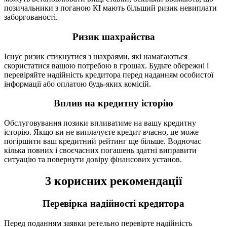
позичальники з поганою КІ мають більший ризик невиплати
заборгованості.
Ризик шахрайства
Існує ризик стикнутися з шахраями, які намагаються
скористатися вашою потребою в грошах. Будьте обережні і
перевіряйте надійність кредитора перед наданням особистої
інформації або оплатою будь-яких комісій.
Вплив на кредитну історію
Обслуговування позики впливатиме на вашу кредитну
історію. Якщо ви не виплачуєте кредит вчасно, це може
погіршити ваш кредитний рейтинг ще більше. Водночас
кілька повних і своєчасних погашень здатні виправити
ситуацію та повернути довіру фінансових установ.
3 корисних рекомендації
Перевірка надійності кредитора
Перед поданням заявки ретельно перевірте надійність