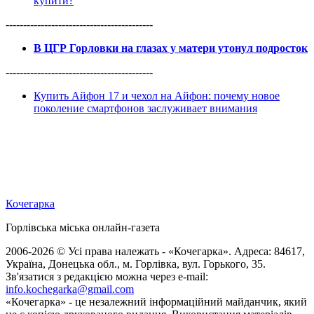
купити?
------------------------------------------
В ЦГР Горловки на глазах у матери утонул подросток
------------------------------------------
Купить Айфон 17 и чехол на Айфон: почему новое
поколение смартфонов заслуживает внимания
Кочегарка
Горлівська міська онлайн-газета
2006-2026 © Усі права належать - «Кочегарка». Адреса: 84617,
Україна, Донецька обл., м. Горлівка, вул. Горького, 35.
Зв'язатися з редакцією можна через e-mail:
info.kochegarka@gmail.com
«Кочегарка» - це незалежний інформаційний майданчик, який