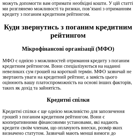
можуть допомогти вам отримати необхідні кошти. У цій статті
ми розглянемо можливості та ризики, пов’язані з отриманням
кредиту з поганим кредитним рейтингом.
Куди звернутись з поганим кредитним
рейтингом
Мікрофінансові організації (МФО)
МФО є однією з можливостей отримання кредиту з поганим
кредитним рейтингом. Вони спеціалізуються на наданні
невеликих сум грошей на короткий термін. МФО зазвичай не
звертають уваги на кредитний рейтинг, а замість цього
оцінюють вашу платоспроможність на основі інших факторів,
таких як дохід та зайнятість.
Кредитні спілки
Кредитні спілки є ще однією можливістю для запозичення
грошей з поганим кредитним рейтингом. Вони є
кооперативними фінансовими установами, які надають
кредити своїм членам, що оплачують внески, розмір яких
визначено статутом. Зазвичай мають менші вимоги до