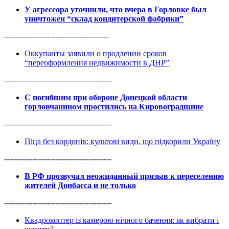
У агрессора уточнили, что вчера в Горловке был
уничтожен “склад кондитерской фабрики”
-----------------------------------------
Оккупанты заявили о продлении сроков
“переоформления недвижимости в ДНР”
------------------------------------------
С погибшим при обороне Донецкой области
горловчанином простились на Кировоградщине
------------------------------------------
Піца без кордонів: культові види, що підкорили Україну
------------------------------------------
В РФ прозвучал неожиданный призыв к переселению
жителей Донбасса и не только
------------------------------------------
Квадрокоптер із камерою нічного бачення: як вибрати і