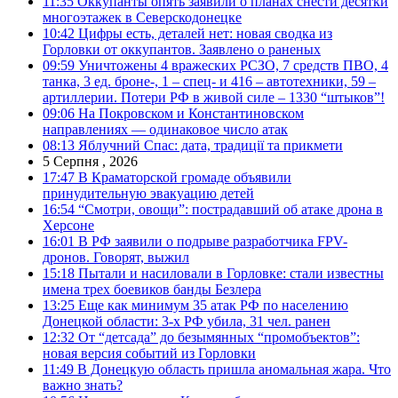
11:35
Оккупанты опять заявили о планах снести десятки
многоэтажек в Северскодонецке
10:42
Цифры есть, деталей нет: новая сводка из
Горловки от оккупантов. Заявлено о раненых
09:59
Уничтожены 4 вражеских РСЗО, 7 средств ПВО, 4
танка, 3 ед. броне-, 1 – спец- и 416 – автотехники, 59 –
артиллерии. Потери РФ в живой силе – 1330 “штыков”!
09:06
На Покровском и Константиновском
направлениях — одинаковое число атак
08:13
Яблучний Спас: дата, традиції та прикмети
5 Серпня , 2026
17:47
В Краматорской громаде объявили
принудительную эвакуацию детей
16:54
“Смотри, овощи”: пострадавший об атаке дрона в
Херсоне
16:01
В РФ заявили о подрыве разработчика FPV-
дронов. Говорят, выжил
15:18
Пытали и насиловали в Горловке: стали известны
имена трех боевиков банды Безлера
13:25
Еще как минимум 35 атак РФ по населению
Донецкой области: 3-х РФ убила, 31 чел. ранен
12:32
От “детсада” до безымянных “промобъектов”:
новая версия событий из Горловки
11:49
В Донецкую область пришла аномальная жара. Что
важно знать?