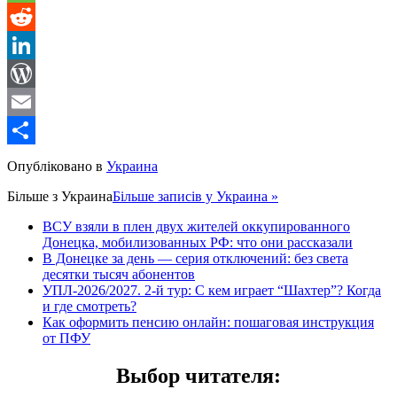
Message
Reddit
LinkedIn
WordPress
Email
Share
Опубліковано в
Украина
Більше з
Украина
Більше записів у Украина »
ВСУ взяли в плен двух жителей оккупированного
Донецка, мобилизованных РФ: что они рассказали
В Донецке за день — серия отключений: без света
десятки тысяч абонентов
УПЛ-2026/2027. 2-й тур: С кем играет “Шахтер”? Когда
и где смотреть?
Как оформить пенсию онлайн: пошаговая инструкция
от ПФУ
Выбор читателя
: