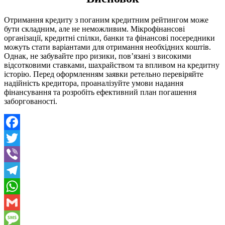
Отримання кредиту з поганим кредитним рейтингом може
бути складним, але не неможливим. Мікрофінансові
організації, кредитні спілки, банки та фінансові посередники
можуть стати варіантами для отримання необхідних коштів.
Однак, не забувайте про ризики, пов’язані з високими
відсотковими ставками, шахрайством та впливом на кредитну
історію. Перед оформленням заявки ретельно перевіряйте
надійність кредитора, проаналізуйте умови надання
фінансування та розробіть ефективний план погашення
заборгованості.
Facebook
Twitter
Viber
Telegram
WhatsApp
Gmail