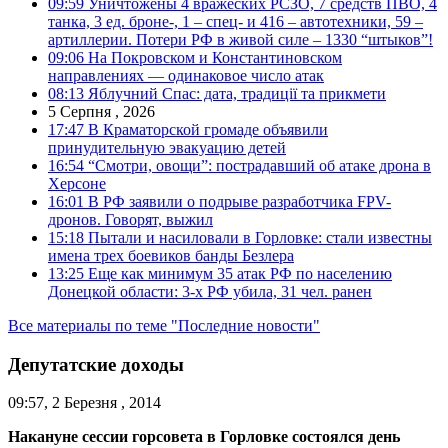
09:59
Уничтожены 4 вражеских РСЗО, 7 средств ПВО, 4
танка, 3 ед. броне-, 1 – спец- и 416 – автотехники, 59 –
артиллерии. Потери РФ в живой силе – 1330 “штыков”!
09:06
На Покровском и Константиновском
направлениях — одинаковое число атак
08:13
Яблучний Спас: дата, традиції та прикмети
5 Серпня , 2026
17:47
В Краматорской громаде объявили
принудительную эвакуацию детей
16:54
“Смотри, овощи”: пострадавший об атаке дрона в
Херсоне
16:01
В РФ заявили о подрыве разработчика FPV-
дронов. Говорят, выжил
15:18
Пытали и насиловали в Горловке: стали известны
имена трех боевиков банды Безлера
13:25
Еще как минимум 35 атак РФ по населению
Донецкой области: 3-х РФ убила, 31 чел. ранен
Все материалы по теме "Последние новости"
Депутатские доходы
09:57, 2 Березня , 2014
Накануне сессии горсовета в Горловке состоялся день