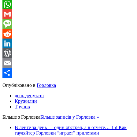
Telegram
WhatsApp
Gmail
Message
Reddit
LinkedIn
WordPress
Email
Share
Опубліковано в
Горловка
день депутата
Кружилин
Трунов
Більше з
Горловка
Більше записів у Горловка »
В ленте за день — один обстрел, а в отчете… 15! Как
гауляйтер Горловки “играет” прилетами