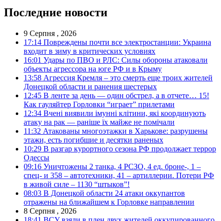
Последние новости
9 Серпня , 2026
17:14
Повреждены почти все электростанции: Украина
входит в зиму в критических условиях
16:01
Удары по ПВО и РЛС: Силы обороны атаковали
объекты агрессора на юге РФ и в Крыму
13:58
Агрессия Кремля – это смерть еще троих жителей
Донецкой области и ранения шестерых
12:45
В ленте за день — один обстрел, а в отчете… 15!
Как гауляйтер Горловки “играет” прилетами
12:34
Вчені виявили імунні клітини, які координують
атаку на рак — раніше їх майже не помічали
11:32
Атакованы многоэтажки в Харькове: разрушены
этажи, есть погибшие и десятки раненых
10:29
В разгар курортного сезона РФ продолжает террор
Одессы
09:16
Уничтожены 2 танка, 4 РСЗО, 4 ед. броне-, 1 –
спец- и 358 – автотехники, 41 – артиллерии. Потери РФ
в живой силе – 1130 “штыков”!
08:03
В Донецкой области 24 атаки оккупантов
отражены на ближайшем к Горловке направлении
8 Серпня , 2026
18:41
ВСУ взяли в плен двух жителей оккупированного