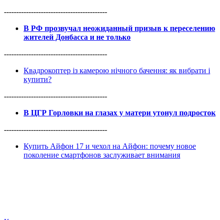
------------------------------------------
В РФ прозвучал неожиданный призыв к переселению
жителей Донбасса и не только
------------------------------------------
Квадрокоптер із камерою нічного бачення: як вибрати і
купити?
------------------------------------------
В ЦГР Горловки на глазах у матери утонул подросток
------------------------------------------
Купить Айфон 17 и чехол на Айфон: почему новое
поколение смартфонов заслуживает внимания