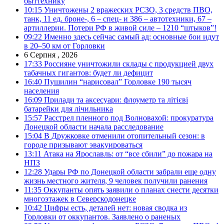
быттехнику
10:15
Уничтожены 2 вражеских РСЗО, 3 средств ПВО,
танк, 11 ед. броне-, 6 – спец- и 386 – автотехники, 67 –
артиллерии. Потери РФ в живой силе – 1210 “штыков”!
09:22
Именно здесь сейчас самый ад: основные бои идут
в 20–50 км от Горловки
6 Серпня , 2026
17:33
Россияне уничтожили склады с продукцией двух
табачных гигантов: будет ли дефицит
16:40
Пушилин “нарисовал” Горловке 190 тысяч
населения
16:09
Прилади та аксесуари: флоуметр та літієві
батарейки для лічильника
15:57
Расстрел пленного под Волновахой: прокуратура
Донецкой области начала расследование
15:04
В Дружковке отменили отопительный сезон: в
городе призывают эвакуироваться
13:11
Атака на Ярославль: от “все сбили” до пожара на
НПЗ
12:28
Удары РФ по Донецкой области забрали еще одну
жизнь местного жителя, 9 человек получили ранения
11:35
Оккупанты опять заявили о планах снести десятки
многоэтажек в Северскодонецке
10:42
Цифры есть, деталей нет: новая сводка из
Горловки от оккупантов. Заявлено о раненых