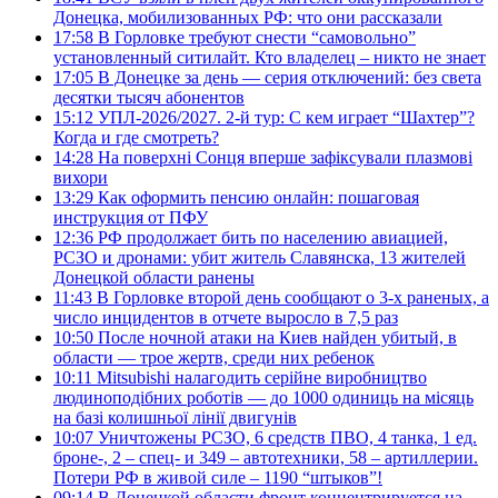
Донецка, мобилизованных РФ: что они рассказали
17:58
В Горловке требуют снести “самовольно”
установленный ситилайт. Кто владелец – никто не знает
17:05
В Донецке за день — серия отключений: без света
десятки тысяч абонентов
15:12
УПЛ-2026/2027. 2-й тур: С кем играет “Шахтер”?
Когда и где смотреть?
14:28
На поверхні Сонця вперше зафіксували плазмові
вихори
13:29
Как оформить пенсию онлайн: пошаговая
инструкция от ПФУ
12:36
РФ продолжает бить по населению авиацией,
РСЗО и дронами: убит житель Славянска, 13 жителей
Донецкой области ранены
11:43
В Горловке второй день сообщают о 3-х раненых, а
число инцидентов в отчете выросло в 7,5 раз
10:50
После ночной атаки на Киев найден убитый, в
области — трое жертв, среди них ребенок
10:11
Mitsubishi налагодить серійне виробництво
людиноподібних роботів — до 1000 одиниць на місяць
на базі колишньої лінії двигунів
10:07
Уничтожены РСЗО, 6 средств ПВО, 4 танка, 1 ед.
броне-, 2 – спец- и 349 – автотехники, 58 – артиллерии.
Потери РФ в живой силе – 1190 “штыков”!
09:14
В Донецкой области фронт концентрируется на