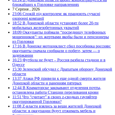
ближайших к Горловке направлениях
7 Серпня , 2026
23:06
Спокій під контролем: як працюють сучасні
охоронні компанії
18:52
В Донецкой области установят более 20-ти
мобильных железобетонных укрытий
18:09
Оккупанты поймали “посредницу телефонных
мошенников”: их жертвами якобы были и пенсионеры
из Горловки
17:16
В Донецке мотоциклист сбил пособника россиян:
оккупанты сначала сообщали о побеге, затем — о
задержании
16:23
Футбола не будет – Россия разбила стадион и в
Одессе
15:30
Зеленский обсудил с Драпатым оборону Донецкой
области
13:37
Атаки РФ привели к еще одной смерти жителя
Донецкой области и ранениям пятерых
12:44
В Краматорске закрывают отделения почты,
остановлена работа Станции переливания крови
11:51
Что “считает” в своих z-сводках гауляйтер
оккупированной Горловки?
11:08
Z-власти взялись за вещи жителей Донецкой
области: в оккупации будут отжимать мебель и