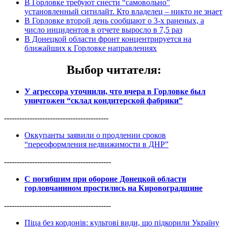
В Горловке требуют снести “самовольно”
установленный ситилайт. Кто владелец – никто не знает
В Горловке второй день сообщают о 3-х раненых, а
число инцидентов в отчете выросло в 7,5 раз
В Донецкой области фронт концентрируется на
ближайших к Горловке направлениях
Выбор читателя
:
У агрессора уточнили, что вчера в Горловке был
уничтожен “склад кондитерской фабрики”
-----------------------------------------
Оккупанты заявили о продлении сроков
“переоформления недвижимости в ДНР”
------------------------------------------
С погибшим при обороне Донецкой области
горловчанином простились на Кировоградщине
------------------------------------------
Піца без кордонів: культові види, що підкорили Україну