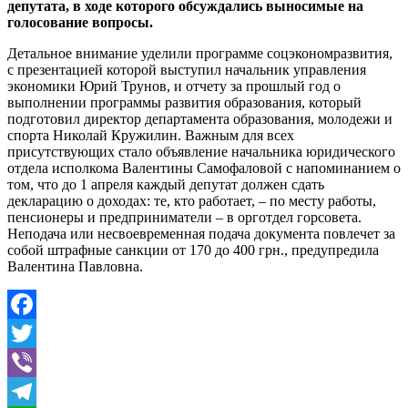
депутата, в ходе которого обсуждались выносимые на
голосование вопросы.
Детальное внимание уделили программе соцэкономразвития,
с презентацией которой выступил начальник управления
экономики Юрий Трунов, и отчету за прошлый год о
выполнении программы развития образования, который
подготовил директор департамента образования, молодежи и
спорта Николай Кружилин. Важным для всех
присутствующих стало объявление начальника юридического
отдела исполкома Валентины Самофаловой с напоминанием о
том, что до 1 апреля каждый депутат должен сдать
декларацию о доходах: те, кто работает, – по месту работы,
пенсионеры и предприниматели – в орготдел горсовета.
Неподача или несвоевременная подача документа повлечет за
собой штрафные санкции от 170 до 400 грн., предупредила
Валентина Павловна.
Facebook
Twitter
Viber