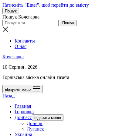
Натисніть "Enter", щоб перейти до вмісту
Пошук
Пошук Кочегарка
Контакты
О нас
Кочегарка
10 Серпня , 2026
Горлівська міська онлайн-газета
відкрити меню
Назад
Главная
Горловка
Донбасс
відкрити меню
Донецк
Луганск
Украина