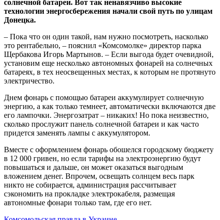
солнечной батареи. Вот так ненавязчиво высокие
технологии энергосбережения начали свой путь по улицам
Донецка.
– Пока что он один такой, нам нужно посмотреть, насколько
это рентабельно, – пояснил «Комсомолке» директор парка
Щербакова Игорь Мартынов. – Если выгода будет очевидной,
установим еще несколько автономных фонарей на солнечных
батареях, в тех неосвещенных местах, к которым не протянуто
электричество.
Днем фонарь с помощью батареи аккумулирует солнечную
энергию, а как только темнеет, автоматически включаются две
его лампочки. Энергозатрат – никаких! Но пока неизвестно,
сколько прослужит панель солнечной батареи и как часто
придется заменять лампы с аккумулятором.
Вместе с оформлением фонарь обошелся городскому бюджету
в 12 000 гривен, но если тарифы на электроэнергию будут
повышаться и дальше, он может оказаться выгодным
вложением денег. Впрочем, освещать солнцем весь парк
никто не собирается, администрация рассчитывает
сэкономить на прокладке электрокабеля, размещая
автономные фонари только там, где его нет.
Комсомольская правда в Украине