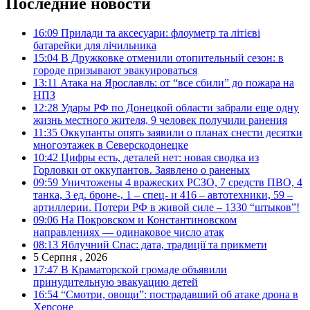
Последние новости
16:09
Прилади та аксесуари: флоуметр та літієві
батарейки для лічильника
15:04
В Дружковке отменили отопительный сезон: в
городе призывают эвакуироваться
13:11
Атака на Ярославль: от “все сбили” до пожара на
НПЗ
12:28
Удары РФ по Донецкой области забрали еще одну
жизнь местного жителя, 9 человек получили ранения
11:35
Оккупанты опять заявили о планах снести десятки
многоэтажек в Северскодонецке
10:42
Цифры есть, деталей нет: новая сводка из
Горловки от оккупантов. Заявлено о раненых
09:59
Уничтожены 4 вражеских РСЗО, 7 средств ПВО, 4
танка, 3 ед. броне-, 1 – спец- и 416 – автотехники, 59 –
артиллерии. Потери РФ в живой силе – 1330 “штыков”!
09:06
На Покровском и Константиновском
направлениях — одинаковое число атак
08:13
Яблучний Спас: дата, традиції та прикмети
5 Серпня , 2026
17:47
В Краматорской громаде объявили
принудительную эвакуацию детей
16:54
“Смотри, овощи”: пострадавший об атаке дрона в
Херсоне