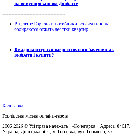
на оккупированном Донбассе
------------------------------------------
В центре Горловки пособники россиян вновь
собираются отжать десятки квартир
------------------------------------------
Квадрокоптер із камерою нічного бачення: як
вибрати і купити?
------------------------------------------
Кочегарка
Горлівська міська онлайн-газета
2006-2026 © Усі права належать - «Кочегарка». Адреса: 84617,
Україна, Донецька обл., м. Горлівка, вул. Горького, 35.