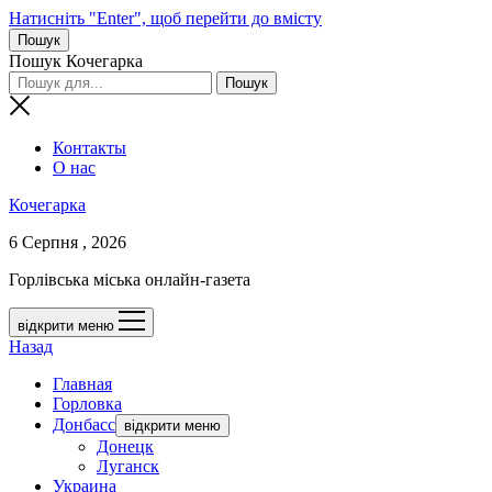
Натисніть "Enter", щоб перейти до вмісту
Пошук
Пошук Кочегарка
Контакты
О нас
Кочегарка
6 Серпня , 2026
Горлівська міська онлайн-газета
відкрити меню
Назад
Главная
Горловка
Донбасс
відкрити меню
Донецк
Луганск
Украина