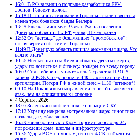
16:01
В РФ заявили о подрыве разработчика FPV-
дронов. Говорят, выжил
15:18
Пытали и насиловали в Горловке: стали известны
имена трех боевиков банды Безлера
13:25
Еще как минимум 35 атак РФ по населению
Донецкой области: 3-х РФ убила, 31 чел. ранен
12:32
От “детсада” до безымянных “промобъектов”:
новая версия событий из Горловки
11:49
В Донецкую область пришла аномальная жара. Что
важно знать?
10:56
Ночная атака на Киев и область: десятки жертв,
удары по логистике и бизнесу, пожары по всему городу
10:03
Силы обороны уничтожили 2 средства ПВО, 5
танков, 2 РСЗО, 5 ед. броне- и 449 – автотехники, 65 –
артиллерии. Потери РФ в живой силе – 1130 “штыков”!
09:10
На Покровском направлении снова больше всего
атак, чем на ближайшем к Горловке
4 Серпня , 2026
18:05
Зеленский одобрил новые операции СБУ
17:12
Украину накрыла экстремальная жара: синоптики
назвали дату облегчения
16:29
Число раненых в Краматорске выросло до 24:
повреждены дома, школы и инфраструктура
15:36
Удары ВСУ по мостам, пункту ФСБ и объектам
связи