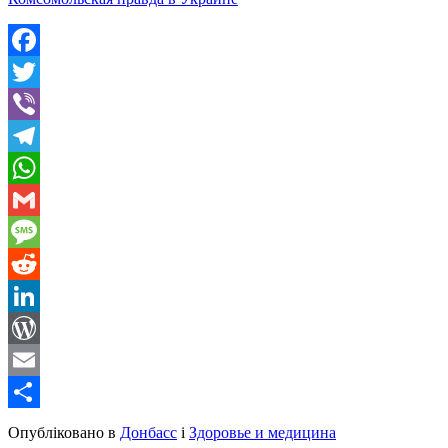
Facebook
Twitter
Viber
Telegram
WhatsApp
Gmail
Message
Reddit
LinkedIn
WordPress
Email
Share
Опубліковано в
Донбасс
і
Здоровье и медицина