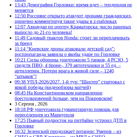
13:43
Демография Горловки: время идет – тенденция не
меняется
12:50
Россияне открыто атакуют дронами гражданских,
цинично комментируя такие удары в z-пабликах
12:07
Авиаудар по центру Краматорска: число раненых
выросло до 21-го человека!
11:49
Садовый трактор Honda: стоит ли переплачивать
за бренд
11:14
“Киевские дроны атаковали детский сад”:
роспропаганда заявила о якобы ударе по Горловке
10:21
Силы обороны уничтожили 5 танков, 4 РСЗО, 5
средств ПВО, 4 броне-, 379 автотехники и 55 ед. –
артиллерии. Потери врага в живой силе – 1240
“штыков”!
09:38
УПЛ-2026/2027. 1-й тур: “Шахтер” стартовал с
яркой победы (видеообзоры матчей)
08:45
На Константиновском направлении
боестолкновений больше, чем на Покровском!
3 Серпня , 2026
18:18
РФ уничтожила гуманитарную помощь для
переселенцев из Мариуполя
17:25
Пьяный подросток на питбайке устроил ДТП в
Горловке
16:32
Зеленский продолжает ротации: Умеров – из
СНБО в СВР, Клименко – из МВД в СНБО