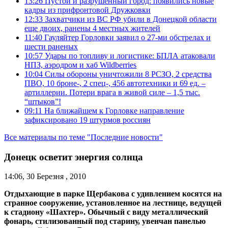
13:26
Пустой и разрушенный город: появились новые
кадры из прифронтовой Дружковки
12:33
Захватчики из ВС РФ убили в Донецкой области
еще двоих, ранены 4 местных жителей
11:40
Гауляйтер Горловки заявил о 27-ми обстрелах и
шести раненых
10:57
Удары по топливу и логистике: БПЛА атаковали
НПЗ, аэродром и хаб Wildberries
10:04
Силы обороны уничтожили 8 РСЗО, 2 средства
ПВО, 10 броне-, 2 спец-, 456 автотехники и 69 ед. –
артиллерии. Потери врага в живой силе – 1,5 тыс.
“штыков”!
09:11
На ближайшем к Горловке направление
зафиксировано 19 штурмов россиян
Все материалы по теме "Последние новости"
Донецк осветит энергия солнца
14:06, 30 Березня , 2010
Отдыхающие в парке Щербакова с удивлением косятся на
странное сооружение, установленное на лестнице, ведущей
к стадиону «Шахтер». Обычный с виду металлический
фонарь, стилизованный под старину, увенчан панелью