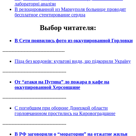
лабораторні аналізи
В релоцированной из Мариуполя больнице проводят
бесплатное стентирование сердца
Выбор читателя
:
В Сети появились фото из оккупированной Горловки
-----------------------------------------
Піца без кордонів: культові види, що підкорили Україну
------------------------------------------
От “атаки на Путина” до пожара в кафе на
оккупированной Херсонщине
------------------------------------------
С погибшим при обороне Донецкой области
горловчанином простились на Кировоградщине
------------------------------------------
В РФ заговорили о “моратории” на отжатие жилья