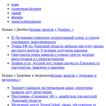
парк
солнечная батарея
тариф
фонарь
энергосбережение
Більше з
Донбасс
Більше записів у Донбасс »
В Дружковке отменили отопительный сезон: в городе
призывают эвакуироваться
Удары РФ по Донецкой области забрали еще одну жизнь
местного жителя, 9 человек получили ранения
Оккупанты опять заявили о планах снести десятки
многоэтажек в Северскодонецке
Цифры есть, деталей нет: новая сводка из Горловки от
оккупантов. Заявлено о раненых
Більше з
Здоровье и медицина
Більше записів у Здоровье и
медицина »
Украину накрыла экстремальная жара: синоптики
назвали дату облегчения
Программа «Скрининг 40+» заработала для жителей
Донецкой области
Медичний центр NeuroGlobal: лікарі, обстеження та