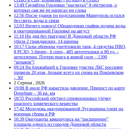
13:49
Гауляйтер Горловки “насчитал” 8 обстрелов, о
которых сам же не написал ни слова
12:56
После ударов по подстанциям Мариуполь остался
без света, воды и связи
12:03
Ничего нового! Обнародован график подачи воды
в оккупированной Горловке на август
11:10
Ни дня без трагедии! В Донецкой области РФ
убила 2 гражданских, 14 ранены
10:17
Силы обороны уничтожили танк, 4 средства ПВО,
8 РСЗО, 5 броне-, 6 спец-, 485 автотехники и 80 ед. –
артиллерии. Потери врага в живой силе – 1390
“штыков”!
09:24
На ближайшей к Горловке участке ЛБС россияне
провели 20 атак, больше всего их снова на Покровском
– 30!
2 Серпня , 2026
19:08
В июле РФ нарастила давление. Прирост по карте
DeepState – 36 кв. км
18:55
Российский обстрел спровоцировал утечку
опасного химического вещества
17:42
Молодежь оккупированной Луганщины гонят на
военные сборы в РФ
16:39
Оккупанты замахнулись на “расширение”
площади одного из городов Донецкой области