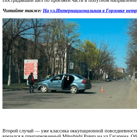
Пострадавший шел по проезжей части в попутном направлении.
Читайте также:
На ул.Интернациональная в Горловке нет
Второй случай — уже классика оккупационной повседневности. 
врезался в припаркованный Mitsubishi Pajero на ул.Гагарина. 