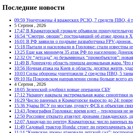
Последние новости
09:59
Уничтожены 4 вражеских РСЗО, 7 средств ПВО, 4 тан
5 Серпня , 2026
17:47
В Краматорской громаде объявили принудительную
16:54
“Смотри, овощи”: пострадавший об атаке дрона в Х
16:01
В РФ заявили о подрыве разработчика FPV-дронов.
15:18
Пытали и насиловали в Горловке: стали известны и
13:25
Еще как минимум 35 атак РФ по населению Донецкой
12:32
От “детсада” до безымянных “промобъектов”: новая
11:49
В Донецкую область пришла аномальная жара. Что 
10:56
Ночная атака на Киев и область: десятки жертв, уд
10:03
Силы обороны уничтожили 2 средства ПВО, 5 танков
09:10
На Покровском направлении снова больше всего ат
4 Серпня , 2026
18:05
Зеленский одобрил новые операции СБУ
17:12
Украину накрыла экстремальная жара: синоптики н
16:29
Число раненых в Краматорске выросло до 24: повр
15:36
Удары ВСУ по мостам, пункту ФСБ и объектам свя
13:43
Демография Горловки: время идет – тенденция не м
12:50
Россияне открыто атакуют дронами гражданских, ц
12:07
Авиаудар по центру Краматорска: число раненых вы
11:49
Садовый трактор Honda: стоит ли переплачивать за
11:14
“Киевские дроны атаковали детский сад”: роспропаг