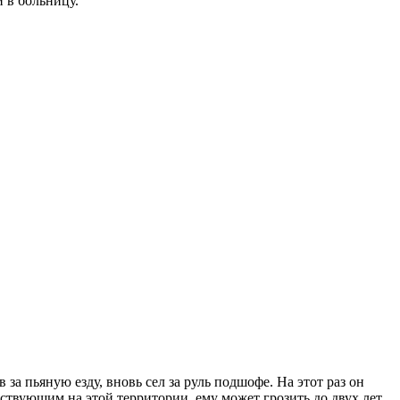
 в больницу.
а пьяную езду, вновь сел за руль подшофе. На этот раз он
йствующим на этой территории, ему может грозить до двух лет