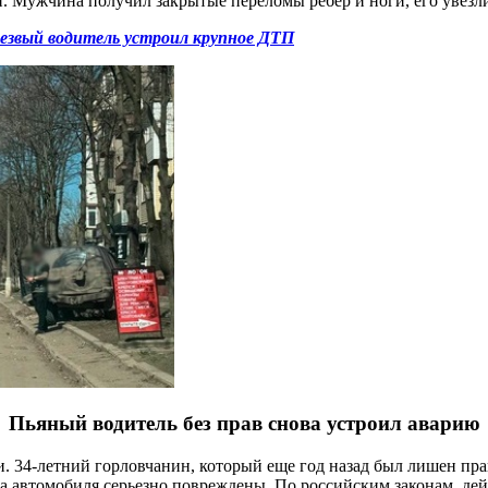
 Мужчина получил закрытые переломы ребер и ноги, его увезли
резвый водитель устроил крупное ДТП
Пьяный водитель без прав снова устроил аварию
34-летний горловчанин, который еще год назад был лишен прав з
Оба автомобиля серьезно повреждены. По российским законам, де