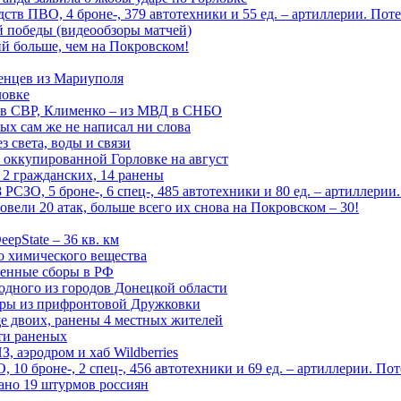
тв ПВО, 4 броне-, 379 автотехники и 55 ед. – артиллерии. Поте
ой победы (видеообзоры матчей)
й больше, чем на Покровском!
енцев из Мариуполя
ловке
 в СВР, Клименко – из МВД в СНБО
рых сам же не написал ни слова
 света, воды и связи
 оккупированной Горловке на август
 2 гражданских, 14 ранены
СЗО, 5 броне-, 6 спец-, 485 автотехники и 80 ед. – артиллерии
вели 20 атак, больше всего их снова на Покровском – 30!
epState – 36 кв. км
о химического вещества
енные сборы в РФ
одного из городов Донецкой области
дры из прифронтовой Дружковки
е двоих, ранены 4 местных жителей
сти раненых
, аэродром и хаб Wildberries
0 броне-, 2 спец-, 456 автотехники и 69 ед. – артиллерии. Поте
ано 19 штурмов россиян