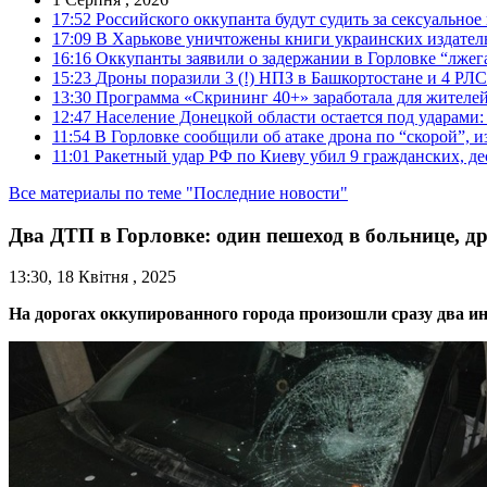
17:52
Российского оккупанта будут судить за сексуальное
17:09
В Харькове уничтожены книги украинских издатель
16:16
Оккупанты заявили о задержании в Горловке “лже
15:23
Дроны поразили 3 (!) НПЗ в Башкортостане и 4 РЛС
13:30
Программа «Скрининг 40+» заработала для жителе
12:47
Население Донецкой области остается под ударами
11:54
В Горловке сообщили об атаке дрона по “скорой”, и
11:01
Ракетный удар РФ по Киеву убил 9 гражданских, д
Все материалы по теме "Последние новости"
Два ДТП в Горловке: один пешеход в больнице, д
13:30, 18 Квітня , 2025
На дорогах оккупированного города произошли сразу два и