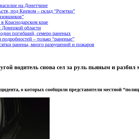
 насилие на Донетчине
ств, под Киевом – склад “Розетки”
газовщиков”
 в Краснодарском крае
й Донецкой области
: один погибший, семеро раненых
з подробностей – только “раненые”
есятки ранены, много разрушений и пожаров
ругой водитель снова сел за руль пьяным и разбил
нцидента, о которых сообщили представители местной “поли