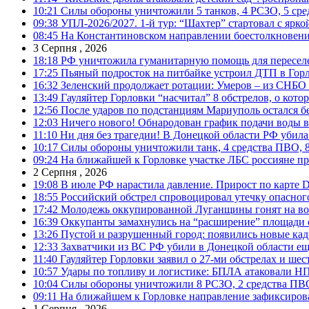
10:21
Силы обороны уничтожили 5 танков, 4 РСЗО, 5 средс
09:38
УПЛ-2026/2027. 1-й тур: “Шахтер” стартовал с ярк
08:45
На Константиновском направлении боестолкновени
3 Серпня , 2026
18:18
РФ уничтожила гуманитарную помощь для пересел
17:25
Пьяный подросток на питбайке устроил ДТП в Гор
16:32
Зеленский продолжает ротации: Умеров – из СНБО
13:49
Гауляйтер Горловки “насчитал” 8 обстрелов, о кото
12:56
После ударов по подстанциям Мариуполь остался без
12:03
Ничего нового! Обнародован график подачи воды в
11:10
Ни дня без трагедии! В Донецкой области РФ убила
10:17
Силы обороны уничтожили танк, 4 средства ПВО, 8 Р
09:24
На ближайшей к Горловке участке ЛБС россияне про
2 Серпня , 2026
19:08
В июле РФ нарастила давление. Прирост по карте De
18:55
Российский обстрел спровоцировал утечку опасног
17:42
Молодежь оккупированной Луганщины гонят на во
16:39
Оккупанты замахнулись на “расширение” площади 
13:26
Пустой и разрушенный город: появились новые ка
12:33
Захватчики из ВС РФ убили в Донецкой области ещ
11:40
Гауляйтер Горловки заявил о 27-ми обстрелах и ше
10:57
Удары по топливу и логистике: БПЛА атаковали НПЗ
10:04
Силы обороны уничтожили 8 РСЗО, 2 средства ПВО, 1
09:11
На ближайшем к Горловке направление зафиксиров
1 Серпня , 2026