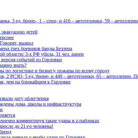
ка, 3 ед. броне-, 1 – спец- и 416 – автотехники, 59 – артиллер
 эвакуацию детей
ерсоне
 Говорят, выжил
мена трех боевиков банды Безлера
 области: 3-х РФ убила, 31 чел. ранен
 версия событий из Горловки
важно знать?
ары по логистике и бизнесу, пожары по всему городу
, 2 РСЗО, 5 ед. броне- и 449 – автотехники, 65 – артиллерии. 
ак, чем на ближайшем к Горловке
азвали дату облегчения
еждены дома, школы и инфраструктура
зи
еняется
инично комментируя такие удары в z-пабликах
росло до 21-го человека!
 бренд
анда заявила о якобы ударе по Горловке