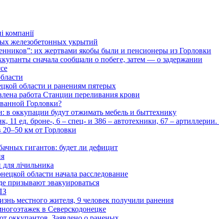
і компанії
ьных железобетонных укрытий
нников”: их жертвами якобы были и пенсионеры из Горловки
ккупанты сначала сообщали о побеге, затем — о задержании
ссе
области
цкой области и ранениям пятерых
влена работа Станции переливания крови
рованной Горловки?
и: в оккупации будут отжимать мебель и быттехнику
 11 ед. броне-, 6 – спец- и 386 – автотехники, 67 – артиллерии
в 20–50 км от Горловки
бачных гигантов: будет ли дефицит
ия
и для лічильника
нецкой области начала расследование
де призывают эвакуироваться
ПЗ
изнь местного жителя, 9 человек получили ранения
многоэтажек в Северскодонецке
 от оккупантов. Заявлено о раненых