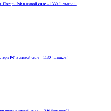
ии. Потери РФ в живой силе – 1330 “штыков”!
Потери РФ в живой силе – 1130 “штыков”!
ри врага в живой силе – 1240 “штыков”!