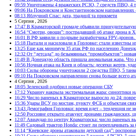
09:59
Уничтожены 4 вражеских РСЗО, 7 средств ПВО, 4 тан
09:06
На Покровском и Константиновском направлениях 
08:13
Яблучний Спас: дата, традиції та прикмети
5 Серпня , 2026
17:47
В Краматорской громаде объявили принудительную
16:54
“Смотри, овощи”: пострадавший об атаке дрона в Х
16:01
В РФ заявили о подрыве разработчика FPV-дронов.
15:18
Пытали и насиловали в Горловке: стали известны и
13:25
Еще как минимум 35 атак РФ по населению Донецкой
12:32
От “детсада” до безымянных “промобъектов”: новая
11:49
В Донецкую область пришла аномальная жара. Что 
10:56
Ночная атака на Киев и область: десятки жертв, уд
10:03
Силы обороны уничтожили 2 средства ПВО, 5 танков
09:10
На Покровском направлении снова больше всего ат
4 Серпня , 2026
18:05
Зеленский одобрил новые операции СБУ
17:12
Украину накрыла экстремальная жара: синоптики н
16:29
Число раненых в Краматорске выросло до 24: повр
15:36
Удары ВСУ по мостам, пункту ФСБ и объектам свя
13:43
Демография Горловки: время идет – тенденция не м
12:50
Россияне открыто атакуют дронами гражданских, ц
12:07
Авиаудар по центру Краматорска: число раненых вы
11:49
Садовый трактор Honda: стоит ли переплачивать за
11:14
“Киевские дроны атаковали детский сад”: роспропаг
10:21
Силы обороны уничтожили 5 танков, 4 РСЗО, 5 средс