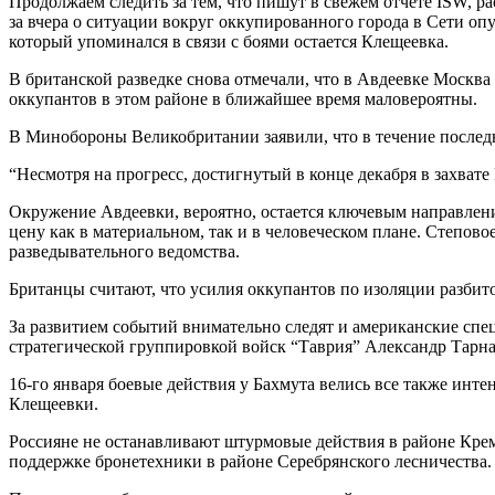
Продолжаем следить за тем, что пишут в свежем отчете ISW, 
за вчера о ситуации вокруг оккупированного города в Сети оп
который упоминался в связи с боями остается Клещеевка.
В британской разведке снова отмечали, что в Авдеевке Москва
оккупантов в этом районе в ближайшее время маловероятны.
В Минобороны Великобритании заявили, что в течение последн
“Несмотря на прогресс, достигнутый в конце декабря в захват
Окружение Авдеевки, вероятно, остается ключевым направлени
цену как в материальном, так и в человеческом плане. Степово
разведывательного ведомства.
Британцы считают, что усилия оккупантов по изоляции разбит
За развитием событий внимательно следят и американские спе
стратегической группировкой войск “Таврия” Александр Тарн
16-го января боевые действия у Бахмута велись все также инт
Клещеевки.
Россияне не останавливают штурмовые действия в районе Крем
поддержке бронетехники в районе Серебрянского лесничества