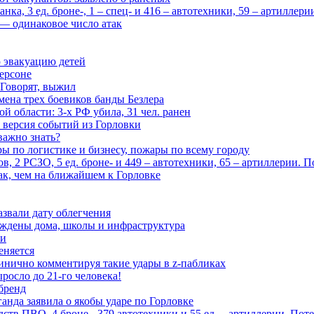
ка, 3 ед. броне-, 1 – спец- и 416 – автотехники, 59 – артиллер
— одинаковое число атак
 эвакуацию детей
ерсоне
 Говорят, выжил
мена трех боевиков банды Безлера
 области: 3-х РФ убила, 31 чел. ранен
 версия событий из Горловки
важно знать?
ары по логистике и бизнесу, пожары по всему городу
, 2 РСЗО, 5 ед. броне- и 449 – автотехники, 65 – артиллерии. 
ак, чем на ближайшем к Горловке
азвали дату облегчения
еждены дома, школы и инфраструктура
зи
еняется
инично комментируя такие удары в z-пабликах
росло до 21-го человека!
 бренд
анда заявила о якобы ударе по Горловке
тв ПВО, 4 броне-, 379 автотехники и 55 ед. – артиллерии. Поте