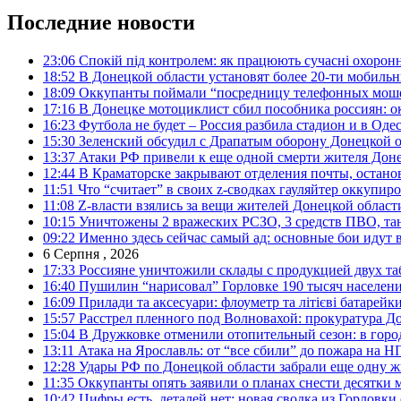
Последние новости
23:06
Спокій під контролем: як працюють сучасні охоронн
18:52
В Донецкой области установят более 20-ти мобил
18:09
Оккупанты поймали “посредницу телефонных моше
17:16
В Донецке мотоциклист сбил пособника россиян: о
16:23
Футбола не будет – Россия разбила стадион и в Оде
15:30
Зеленский обсудил с Драпатым оборону Донецкой 
13:37
Атаки РФ привели к еще одной смерти жителя Доне
12:44
В Краматорске закрывают отделения почты, остано
11:51
Что “считает” в своих z-сводках гауляйтер оккупи
11:08
Z-власти взялись за вещи жителей Донецкой област
10:15
Уничтожены 2 вражеских РСЗО, 3 средств ПВО, танк,
09:22
Именно здесь сейчас самый ад: основные бои идут 
6 Серпня , 2026
17:33
Россияне уничтожили склады с продукцией двух та
16:40
Пушилин “нарисовал” Горловке 190 тысяч населен
16:09
Прилади та аксесуари: флоуметр та літієві батарейк
15:57
Расстрел пленного под Волновахой: прокуратура До
15:04
В Дружковке отменили отопительный сезон: в горо
13:11
Атака на Ярославль: от “все сбили” до пожара на Н
12:28
Удары РФ по Донецкой области забрали еще одну ж
11:35
Оккупанты опять заявили о планах снести десятки 
10:42
Цифры есть, деталей нет: новая сводка из Горловки