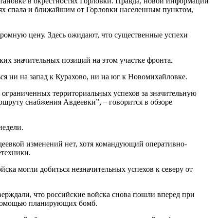
становке в окрестностях Горловки. Правда, новой информации
стях спала и ближайшим от Горловки населенным пунктом,
громную цену. Здесь ожидают, что существенные успехи
ких значительных позиций на этом участке фронта.
ся ни на запад к Курахово, ни на юг к Новомихайловке.
ь ограниченных территориальных успехов за значительную
аршруту снабжения Авдеевки”, – говорится в обзоре
недели.
деевкой изменений нет, хотя командующий оперативно-
етехники.
йска могли добиться незначительных успехов к северу от
верждали, что российские войска снова пошли вперед при
 помощью планирующих бомб.