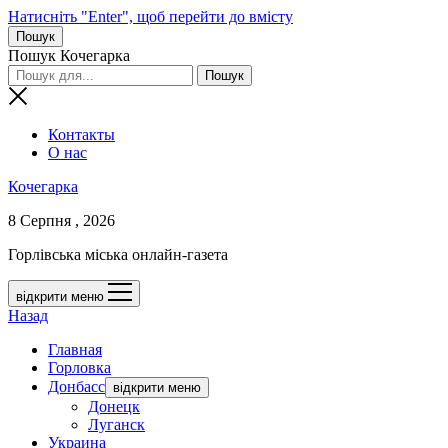
Натисніть "Enter", щоб перейти до вмісту
Пошук
Пошук Кочегарка
Контакты
О нас
Кочегарка
8 Серпня , 2026
Горлівська міська онлайн-газета
відкрити меню
Назад
Главная
Горловка
Донбасс
відкрити меню
Донецк
Луганск
Украина