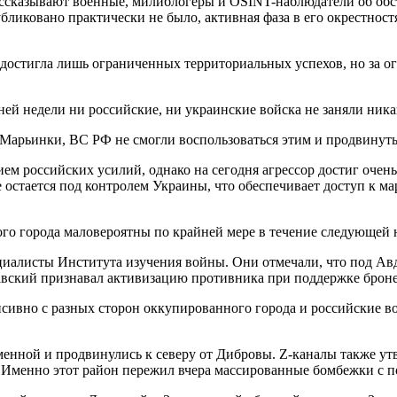
рассказывают военные, милиблогеры и OSINT-наблюдатели об об
убликовано практически не было, активная фаза в его окрестно
 достигла лишь ограниченных территориальных успехов, но за о
ей недели ни российские, ни украинские войска не заняли ника
е Марьинки, ВС РФ не смогли воспользоваться этим и продвинуть
ем российских усилий, однако на сегодня агрессор достиг очен
е остается под контролем Украины, что обеспечивает доступ к м
ого города маловероятны по крайней мере в течение следующей 
циалисты Института изучения войны. Они отмечали, что под Ав
авский признавал активизацию противника при поддержке брон
енсивно с разных сторон оккупированного города и российские во
енной и продвинулись к северу от Дибровы. Z-каналы также ут
. Именно этот район пережил вчера массированные бомбежки с