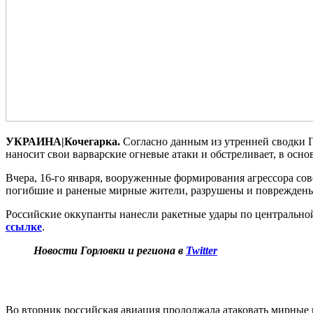
УКРАИНА|Кочегарка.
Согласно данным из утренней сводки Г
наносит свои варварские огневые атаки и обстреливает, в осно
Вчера, 16-го января, вооруженные формирования агрессора сов
погибшие и раненые мирные жители, разрушены и повреждены 
Российские оккупанты нанесли ракетные удары по центральной
ссылке
.
Новости Горловки и региона в
Twitter
Во вторник российская авиация продолжала атаковать мирные 