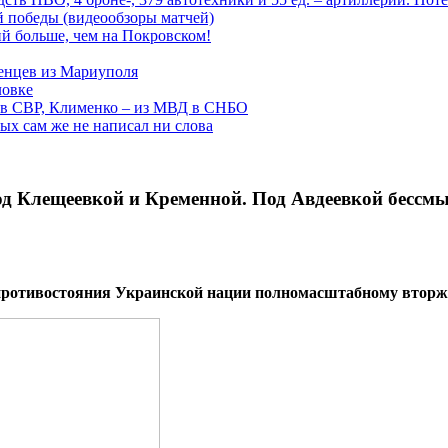
ой победы (видеообзоры матчей)
й больше, чем на Покровском!
енцев из Мариуполя
ловке
 в СВР, Клименко – из МВД в СНБО
рых сам же не написал ни слова
д Клещеевкой и Кременной. Под Авдеевкой бесс
 противостояния Украинской нации полномасштабному вторж