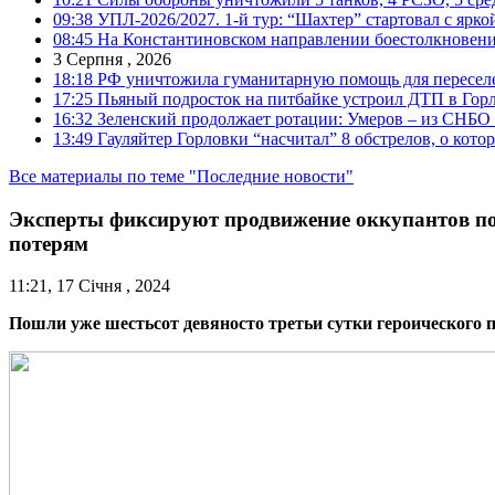
09:38
УПЛ-2026/2027. 1-й тур: “Шахтер” стартовал с ярк
08:45
На Константиновском направлении боестолкновени
3 Серпня , 2026
18:18
РФ уничтожила гуманитарную помощь для пересел
17:25
Пьяный подросток на питбайке устроил ДТП в Гор
16:32
Зеленский продолжает ротации: Умеров – из СНБО
13:49
Гауляйтер Горловки “насчитал” 8 обстрелов, о кото
Все материалы по теме "Последние новости"
Эксперты фиксируют продвижение оккупантов по
потерям
11:21, 17 Січня , 2024
Пошли уже шестьсот девяносто третьи сутки героического