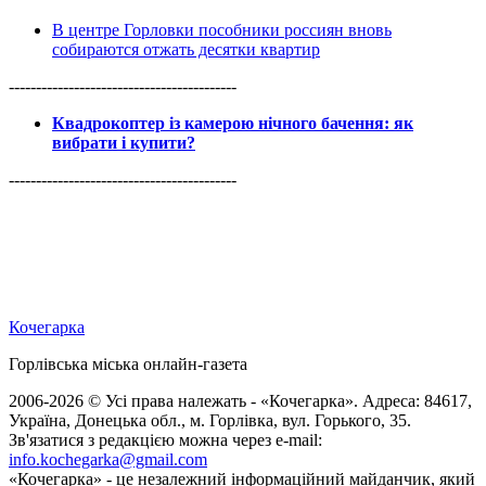
В центре Горловки пособники россиян вновь
собираются отжать десятки квартир
------------------------------------------
Квадрокоптер із камерою нічного бачення: як
вибрати і купити?
------------------------------------------
Кочегарка
Горлівська міська онлайн-газета
2006-2026 © Усі права належать - «Кочегарка». Адреса: 84617,
Україна, Донецька обл., м. Горлівка, вул. Горького, 35.
Зв'язатися з редакцією можна через e-mail:
info.kochegarka@gmail.com
«Кочегарка» - це незалежний інформаційний майданчик, який