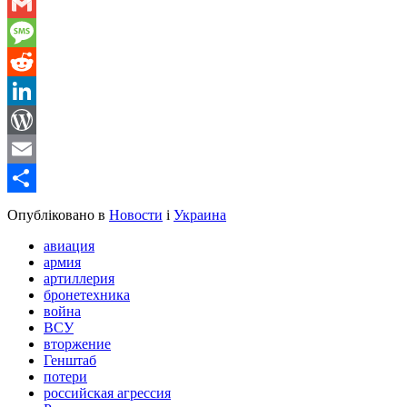
WhatsApp
Gmail
Message
Reddit
LinkedIn
WordPress
Email
Share
Опубліковано в
Новости
і
Украина
авиация
армия
артиллерия
бронетехника
война
ВСУ
вторжение
Генштаб
потери
российская агрессия