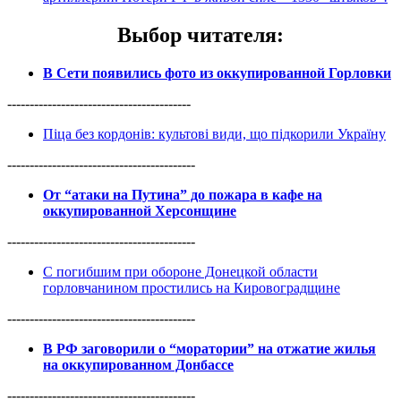
Выбор читателя
:
В Сети появились фото из оккупированной Горловки
-----------------------------------------
Піца без кордонів: культові види, що підкорили Україну
------------------------------------------
От “атаки на Путина” до пожара в кафе на
оккупированной Херсонщине
------------------------------------------
С погибшим при обороне Донецкой области
горловчанином простились на Кировоградщине
------------------------------------------
В РФ заговорили о “моратории” на отжатие жилья
на оккупированном Донбассе
------------------------------------------