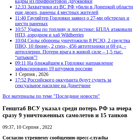
кадры из прифронтовой Дружковки
12:33
Захватчики из ВС РФ убили в Донецкой области
еще двоих, ранены 4 местных жителей
11:40
Гауляйтер Горловки заявил о 27-ми обстрелах и
шести раненых
10:57
Удары по топливу и логистике: БПЛА атаковали
НПЗ, аэродром и хаб Wildberries
10:04
Силы обороны уничтожили 8 РСЗО, 2 средства
ПВО, 10 броне-, 2 спец-, 456 автотехники и 69 ед. –
артиллерии. Потери врага в живой силе – 1,5 тыс.
“штыков”!
09:11
На ближайшем к Горловке направление
зафиксировано 19 штурмов россиян
1 Серпня , 2026
17:52
Российского оккупанта будут судить за
сексуальное насилие на Донетчине
Все материалы по теме "Последние новости"
Генштаб ВСУ указал среди потерь РФ за вчера
сразу 9 уничтоженных самолетов и 15 танков
09:37, 10 Серпня , 2022
Согласно утреннему сообщению пресс-службы