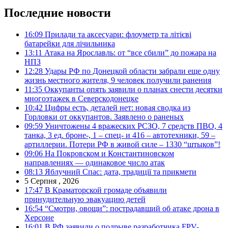
Последние новости
16:09
Прилади та аксесуари: флоуметр та літієві
батарейки для лічильника
13:11
Атака на Ярославль: от “все сбили” до пожара на
НПЗ
12:28
Удары РФ по Донецкой области забрали еще одну
жизнь местного жителя, 9 человек получили ранения
11:35
Оккупанты опять заявили о планах снести десятки
многоэтажек в Северскодонецке
10:42
Цифры есть, деталей нет: новая сводка из
Горловки от оккупантов. Заявлено о раненых
09:59
Уничтожены 4 вражеских РСЗО, 7 средств ПВО, 4
танка, 3 ед. броне-, 1 – спец- и 416 – автотехники, 59 –
артиллерии. Потери РФ в живой силе – 1330 “штыков”!
09:06
На Покровском и Константиновском
направлениях — одинаковое число атак
08:13
Яблучний Спас: дата, традиції та прикмети
5 Серпня , 2026
17:47
В Краматорской громаде объявили
принудительную эвакуацию детей
16:54
“Смотри, овощи”: пострадавший об атаке дрона в
Херсоне
16:01
В РФ заявили о подрыве разработчика FPV-