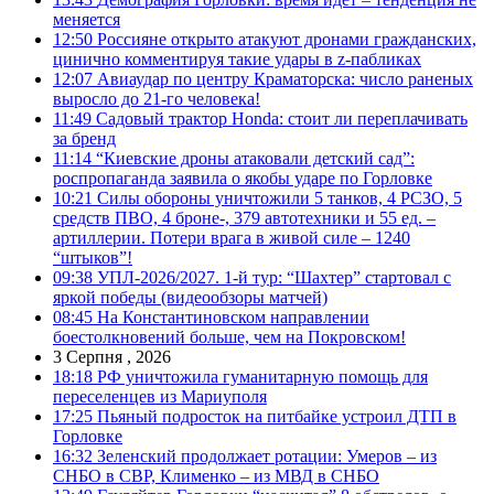
меняется
12:50
Россияне открыто атакуют дронами гражданских,
цинично комментируя такие удары в z-пабликах
12:07
Авиаудар по центру Краматорска: число раненых
выросло до 21-го человека!
11:49
Садовый трактор Honda: стоит ли переплачивать
за бренд
11:14
“Киевские дроны атаковали детский сад”:
роспропаганда заявила о якобы ударе по Горловке
10:21
Силы обороны уничтожили 5 танков, 4 РСЗО, 5
средств ПВО, 4 броне-, 379 автотехники и 55 ед. –
артиллерии. Потери врага в живой силе – 1240
“штыков”!
09:38
УПЛ-2026/2027. 1-й тур: “Шахтер” стартовал с
яркой победы (видеообзоры матчей)
08:45
На Константиновском направлении
боестолкновений больше, чем на Покровском!
3 Серпня , 2026
18:18
РФ уничтожила гуманитарную помощь для
переселенцев из Мариуполя
17:25
Пьяный подросток на питбайке устроил ДТП в
Горловке
16:32
Зеленский продолжает ротации: Умеров – из
СНБО в СВР, Клименко – из МВД в СНБО