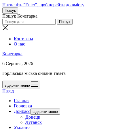
Натисніть "Enter", щоб перейти до вмісту
Пошук
Пошук Кочегарка
Контакты
О нас
Кочегарка
6 Серпня , 2026
Горлівська міська онлайн-газета
відкрити меню
Назад
Главная
Горловка
Донбасс
відкрити меню
Донецк
Луганск
Украина