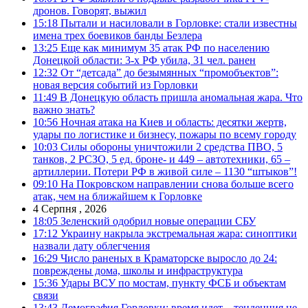
дронов. Говорят, выжил
15:18
Пытали и насиловали в Горловке: стали известны
имена трех боевиков банды Безлера
13:25
Еще как минимум 35 атак РФ по населению
Донецкой области: 3-х РФ убила, 31 чел. ранен
12:32
От “детсада” до безымянных “промобъектов”:
новая версия событий из Горловки
11:49
В Донецкую область пришла аномальная жара. Что
важно знать?
10:56
Ночная атака на Киев и область: десятки жертв,
удары по логистике и бизнесу, пожары по всему городу
10:03
Силы обороны уничтожили 2 средства ПВО, 5
танков, 2 РСЗО, 5 ед. броне- и 449 – автотехники, 65 –
артиллерии. Потери РФ в живой силе – 1130 “штыков”!
09:10
На Покровском направлении снова больше всего
атак, чем на ближайшем к Горловке
4 Серпня , 2026
18:05
Зеленский одобрил новые операции СБУ
17:12
Украину накрыла экстремальная жара: синоптики
назвали дату облегчения
16:29
Число раненых в Краматорске выросло до 24:
повреждены дома, школы и инфраструктура
15:36
Удары ВСУ по мостам, пункту ФСБ и объектам
связи
13:43
Демография Горловки: время идет – тенденция не