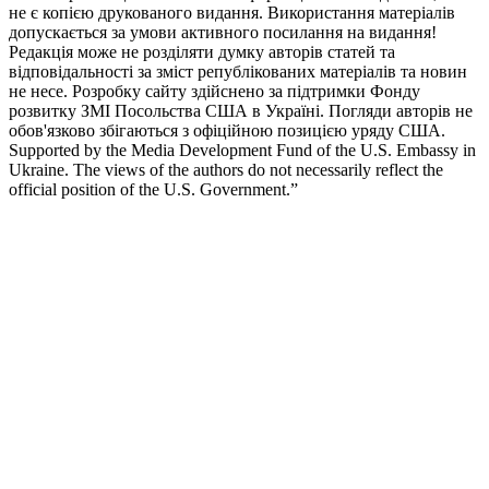
не є копією друкованого видання. Використання матеріалів
допускається за умови активного посилання на видання!
Редакція може не розділяти думку авторів статей та
відповідальності за зміст републікованих матеріалів та новин
не несе. Розробку сайту здійснено за підтримки Фонду
розвитку ЗМІ Посольства США в Україні. Погляди авторів не
обов'язково збігаються з офіційною позицією уряду США.
Supported by the Media Development Fund of the U.S. Embassy in
Ukraine. The views of the authors do not necessarily reflect the
official position of the U.S. Government.”