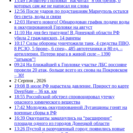
13:49
Гауляйтер Горловки “насчитал” 8 обстрелов, о
которых сам же не написал ни слова
12:56
После ударов по подстанциям Мариуполь остался
без света, воды и связи
12:03
Ничего нового! Обнародован график подачи воды
в оккупированной Горловке на август
11:10
Ни дня без трагедии! В Донецкой области РФ
убила 2 гражданских, 14 ранены
10:17
Силы обороны уничтожили танк, 4 средства ПВО,
8 РСЗО, 5 броне-, 6 спец-, 485 автотехники и 80 ед. –
артиллерии. Потери врага в живой силе – 1390
“штыков”!
09:24
На ближайшей к Горловке участке ЛБС россияне
провели 20 атак, больше всего их снова на Покровском
– 30!
2 Серпня , 2026
19:08
В июле РФ нарастила давление. Прирост по карте
DeepState – 36 кв. км
18:55
Российский обстрел спровоцировал утечку
опасного химического вещества
17:42
Молодежь оккупированной Луганщины гонят на
военные сборы в РФ
16:39
Оккупанты замахнулись на “расширение”
площади одного из городов Донецкой области
13:26
Пустой и разрушенный город: появились новые