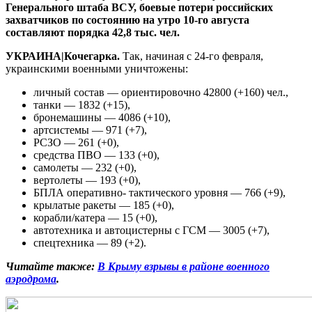
Генерального штаба ВСУ, боевые потери российских
захватчиков по состоянию на утро 10-го августа
составляют порядка 42,8 тыс. чел.
УКРАИНА|Кочегарка.
Так, начиная с 24-го февраля,
украинскими военными уничтожены:
личный состав — ориентировочно 42800 (+160) чел.,
танки — 1832 (+15),
бронемашины — 4086 (+10),
артсистемы — 971 (+7),
РСЗО — 261 (+0),
средства ПВО — 133 (+0),
самолеты — 232 (+0),
вертолеты — 193 (+0),
БПЛА оперативно- тактического уровня — 766 (+9),
крылатые ракеты — 185 (+0),
корабли/катера — 15 (+0),
автотехника и автоцистерны с ГСМ — 3005 (+7),
спецтехника — 89 (+2).
Читайте также:
В Крыму взрывы в районе военного
аэродрома
.