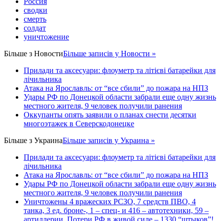
Россия
сводки
смерть
солдат
уничтожение
Більше з
Новости
Більше записів у Новости »
Прилади та аксесуари: флоуметр та літієві батарейки для
лічильника
Атака на Ярославль: от “все сбили” до пожара на НПЗ
Удары РФ по Донецкой области забрали еще одну жизнь
местного жителя, 9 человек получили ранения
Оккупанты опять заявили о планах снести десятки
многоэтажек в Северскодонецке
Більше з
Украина
Більше записів у Украина »
Прилади та аксесуари: флоуметр та літієві батарейки для
лічильника
Атака на Ярославль: от “все сбили” до пожара на НПЗ
Удары РФ по Донецкой области забрали еще одну жизнь
местного жителя, 9 человек получили ранения
Уничтожены 4 вражеских РСЗО, 7 средств ПВО, 4
танка, 3 ед. броне-, 1 – спец- и 416 – автотехники, 59 –
артиллерии. Потери РФ в живой силе – 1330 “штыков”!