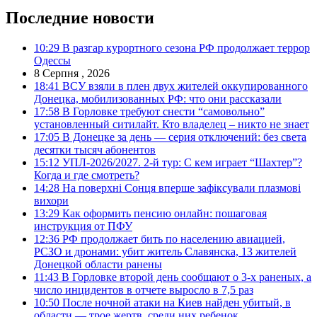
Последние новости
10:29
В разгар курортного сезона РФ продолжает террор
Одессы
8 Серпня , 2026
18:41
ВСУ взяли в плен двух жителей оккупированного
Донецка, мобилизованных РФ: что они рассказали
17:58
В Горловке требуют снести “самовольно”
установленный ситилайт. Кто владелец – никто не знает
17:05
В Донецке за день — серия отключений: без света
десятки тысяч абонентов
15:12
УПЛ-2026/2027. 2-й тур: С кем играет “Шахтер”?
Когда и где смотреть?
14:28
На поверхні Сонця вперше зафіксували плазмові
вихори
13:29
Как оформить пенсию онлайн: пошаговая
инструкция от ПФУ
12:36
РФ продолжает бить по населению авиацией,
РСЗО и дронами: убит житель Славянска, 13 жителей
Донецкой области ранены
11:43
В Горловке второй день сообщают о 3-х раненых, а
число инцидентов в отчете выросло в 7,5 раз
10:50
После ночной атаки на Киев найден убитый, в
области — трое жертв, среди них ребенок