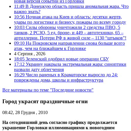
новая версия событий из Горловки
11:49
В Донецкую область пришла аномальная жара. Что
важно знать?
10:56
Ночная атака на Киев и область: десятки жертв,
удары по логистике и бизнесу, пожары по всему городу
10:03
Силы обороны уничтожили 2 средства ПВО, 5
танков, 2 РСЗО, 5 ед. броне- и 449 – автотехники, 65 –
артиллерии. Потери РФ в живой силе – 1130 “штыков”!
09:10
На Покровском направлении снова больше всего
атак, чем на ближайшем к Горловке
4 Серпня , 2026
18:05
Зеленский одобрил новые операции СБУ
17:12
Украину накрыла экстремальная жара: синоптики
назвали дату облегчения
16:29
Число раненых в Краматорске выросло до 24:
повреждены дома, школы и инфраструктура
Все материалы по теме "Последние новости"
Город украсят праздничные огни
08:42, 28 Грудня , 2010
На сегодняшний день согласно графику продолжается
украшение Горловки иллюминациями к новогодним