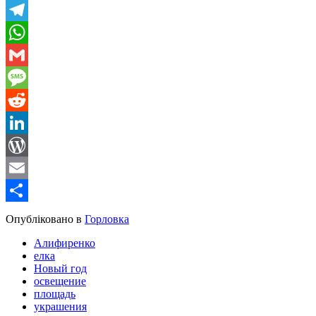
Viber
Telegram
WhatsApp
Gmail
Message
Reddit
LinkedIn
WordPress
Email
Share
Опубліковано в
Горловка
Алифиренко
елка
Новый год
освещение
площадь
украшения