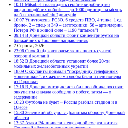
10:11
Mitsubishi налагодить серійне виробництво
людиноподібних роботів — до 1000 одиниць на місяць
на базі колишньої лінії двигунів
10:07
Уничтожены РСЗО, 6 средств ПВО, 4 танка, 1 ед.
броне-, 2 – спец- и 349 – автотехники, 58 – артиллерии.
Потери РФ в живой силе – 1190 “штыков”!
09:14
В Донецкой области фронт концентрируется на
ближайших к Горловке направлениях
7 Серпня , 2026
23:06
Спокій під контролем: як працюють сучасні
охоронні компанії
18:52
В Донецкой области установят более 20-ти
мобильных железобетонных укрытий
18:09
Оккупанты поймали “посредницу телефонных
мошенников”: их жертвами якобы были и пенсионеры
из Горловки
17:16
В Донецке мотоциклист сбил пособника россиян:
оккупанты сначала сообщали о побеге, затем — о
задержании
16:23
Футбола не будет – Россия разбила стадион и в
Одессе
15:30
Зеленский обсудил с Драпатым оборону Донецкой
области
13:37
Атаки РФ привели к еще одной смерти жителя
Донецкой области и ранениям пятерых