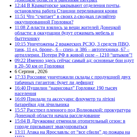
12:44
В Краматорске закрывают отделения почты,
остановлена работа Станции переливания крови
11:51
Что “считает” в своих z-сводках гауляйтер
оккупированной Горловки?
11:08
Z-власти взялись за вещи жителей Донецкой
области: в оккупации будут отжимать мебель и
быттехнику
10:15
Уничтожены 2 вражеских РСЗО, 3 средств ПВО,
танк, 11 ед. броне-, 6 – спец- и 386 – автотехники, 67 –
артиллерии. Потери РФ в живой силе – 1210 “штыков”!
09:22
Именно здесь сейчас самый ад: основные бои идут
в 20–50 км от Горловки
6 Серпня , 2026
17:33
Россияне уничтожили склады с продукцией двух
табачных гигантов: будет ли дефицит
16:40
Пушилин “нарисовал” Горловке 190 тысяч
населения
16:09
Прилади та аксесуари: флоуметр та літієві
батарейки для лічильника
15:57
Расстрел пленного под Волновахой: прокуратура
Донецкой области начала расследование
15:04
В Дружковке отменили отопительный сезон: в
городе призывают эвакуироваться
13:11
Атака на Ярославль: от “все сбили” до пожара на