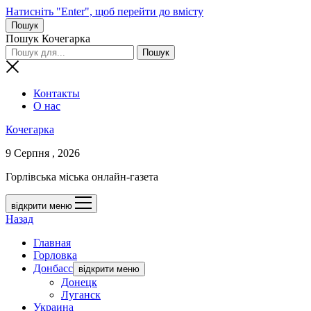
Натисніть "Enter", щоб перейти до вмісту
Пошук
Пошук Кочегарка
Контакты
О нас
Кочегарка
9 Серпня , 2026
Горлівська міська онлайн-газета
відкрити меню
Назад
Главная
Горловка
Донбасс
відкрити меню
Донецк
Луганск
Украина