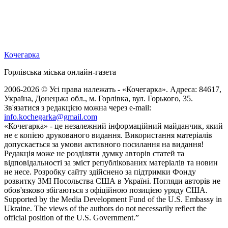
Кочегарка
Горлівська міська онлайн-газета
2006-2026 © Усі права належать - «Кочегарка». Адреса: 84617,
Україна, Донецька обл., м. Горлівка, вул. Горького, 35.
Зв'язатися з редакцією можна через e-mail:
info.kochegarka@gmail.com
«Кочегарка» - це незалежний інформаційний майданчик, який
не є копією друкованого видання. Використання матеріалів
допускається за умови активного посилання на видання!
Редакція може не розділяти думку авторів статей та
відповідальності за зміст републікованих матеріалів та новин
не несе. Розробку сайту здійснено за підтримки Фонду
розвитку ЗМІ Посольства США в Україні. Погляди авторів не
обов'язково збігаються з офіційною позицією уряду США.
Supported by the Media Development Fund of the U.S. Embassy in
Ukraine. The views of the authors do not necessarily reflect the
official position of the U.S. Government.”