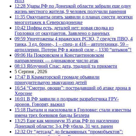
НПЗ
12:28
Удары РФ по Донецкой области забрали еще одну
жизнь местного жителя, 9 человек получили ранения
11:35
Оккупанты опять заявили о планах снести десятки
многоэтажек в Северскодонецке
10:42
Цифры есть, деталей нет: новая сводка из
Горловки от оккупантов. Заявлено о раненых
09:59
Уничтожены 4 вражеских РСЗО, 7 средств ПВО, 4
танка, 3 ед. броне-, 1 – спец- и 416 – автотехники, 59 –
артиллерии. Потери РФ в живой силе – 1330 “штыков”!
09:06
На Покровском и Константиновском
направлениях — одинаковое число атак
08:13
Яблучний Спас: дата, традиції та прикмети
5 Серпня , 2026
17:47
В Краматорской громаде объявили
принудительную эвакуацию детей
16:54
“Смотри, овощи”: пострадавший об атаке дрона в
Херсоне
16:01
В РФ заявили о подрыве разработчика FPV-
дронов. Говорят, выжил
15:18
Пытали и насиловали в Горловке: стали известны
имена трех боевиков банды Безлера
13:25
Еще как минимум 35 атак РФ по населению
Донецкой области: 3-х РФ убила, 31 чел. ранен
12:32
От “детсада” до безымянных “промобъектов”: