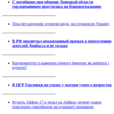
С погибшим при обороне Донецкой области
горловчанином простились на Кировоградщине
------------------------------------------
Піца без кордонів: культові види, що підкорили Україну
------------------------------------------
В РФ прозвучал неожиданный призыв к переселению
жителей Донбасса и не только
------------------------------------------
Квадрокоптер із камерою нічного бачення: як вибрати і
купити?
------------------------------------------
В ЦГР Горловки на глазах у матери утонул подросток
------------------------------------------
Купить Айфон 17 и чехол на Айфон: почему новое
поколение смартфонов заслуживает внимания