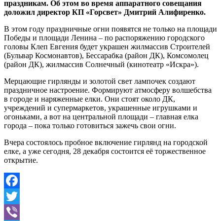
праздникам. Об этом во время аппаратного совещания
доложил директор КП «Горсвет» Дмитрий Алифиренко.
В этом году праздничные огни появятся не только на площади
Победы и площади Ленина – по распоряжению городского
головы Клеп Евгения будет украшен жилмассив Строителей
(Бульвар Космонавтов), Бессарабка (район ДК), Комсомолец
(район ДК), жилмассив Солнечный (кинотеатр «Искра»).
Мерцающие гирлянды и золотой свет лампочек создают
праздничное настроение. Формируют атмосферу волшебства
в городе и наряженные елки. Они стоят около ДК,
учреждений и супермаркетов, украшенные игрушками и
огоньками, а вот на центральной площади – главная елка
города – пока только готовиться зажечь свои огни.
Вчера состоялось пробное включение гирлянд на городской
елке, а уже сегодня, 28 декабря состоится её торжественное
открытие.
Facebook
Twitter