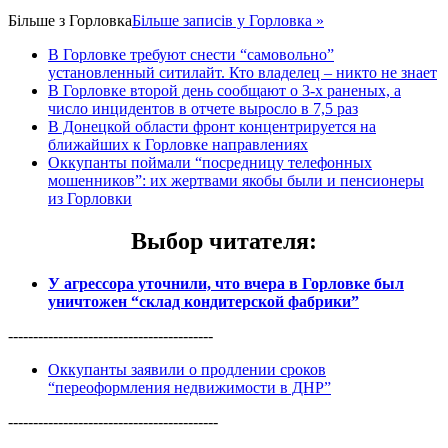
Більше з
Горловка
Більше записів у Горловка »
В Горловке требуют снести “самовольно”
установленный ситилайт. Кто владелец – никто не знает
В Горловке второй день сообщают о 3-х раненых, а
число инцидентов в отчете выросло в 7,5 раз
В Донецкой области фронт концентрируется на
ближайших к Горловке направлениях
Оккупанты поймали “посредницу телефонных
мошенников”: их жертвами якобы были и пенсионеры
из Горловки
Выбор читателя
:
У агрессора уточнили, что вчера в Горловке был
уничтожен “склад кондитерской фабрики”
-----------------------------------------
Оккупанты заявили о продлении сроков
“переоформления недвижимости в ДНР”
------------------------------------------