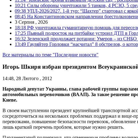
10:21
Силы обороны уничтожили 5 танков, 4 РСЗО, 5 средс
09:38
УПЛ-2026/2027. 1-й тур: “Шахтер” стартовал с ярк
08:45
На Константиновском направлении боестолкновени
3 Серпня , 2026
18:18
РФ уничтожила гуманитарную помощь для пересел
17:25
Пьяный подросток на питбайке устроил ДТП в Гор
16:32
Зеленский продолжает ротации: Умеров – из СНБО
13:49
Гауляйтер Горловки “насчитал” 8 обстрелов, о кото
Все материалы по теме "Последние новости"
Игорь Шкиря избран президентом Всеукраинской
14:48, 28 Лютого , 2012
Народный депутат Украины, глава рабочей группы парламе
автомобильных перевозчиков (ВААП). За такое решение про
Киеве.
В своем выступлении президент крупнейшей транспортной ас
сосредоточиться на нескольких проблемах поддержал и вице-
перевозками, повышение безопасности перевозок, обновление п
лишь краткий перечень проблем, которые нужно решить.
Парламентарий подчеркнул, что отмеченные проблемы волнуют а