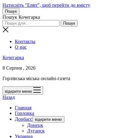
Натисніть "Enter", щоб перейти до вмісту
Пошук
Пошук Кочегарка
Контакты
О нас
Кочегарка
8 Серпня , 2026
Горлівська міська онлайн-газета
відкрити меню
Назад
Главная
Горловка
Донбасс
відкрити меню
Донецк
Луганск
Украина