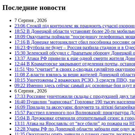
Последние новости
7 Серпня , 2026
23:06
Спокій під контролем: як працюють сучасні охоронн
18:52
В Донецкой области установят более 20-ти мобил
18:09
Оккупанты поймали “посредницу телефонных моше
17:16
В Донецке мотоциклист сбил пособника россиян: о
16:23
Футбола не будет – Россия разбила стадион и в Оде
15:30
Зеленский обсудил с Драпатым оборону Донецкой 
13:37
Атаки РФ привели к еще одной смерти жителя Доне
12:44
В Краматорске закрывают отделения почты, остано
11:51
Что “считает” в своих z-сводках гауляйтер оккупи
11:08
Z-власти взялись за вещи жителей Донецкой област
10:15
Уничтожены 2 вражеских РСЗО, 3 средств ПВО, танк,
09:22
Именно здесь сейчас самый ад: основные бои идут 
6 Серпня , 2026
17:33
Россияне уничтожили склады с продукцией двух та
16:40
Пушилин “нарисовал” Горловке 190 тысяч населен
16:09
Прилади та аксесуари: флоуметр та літієві батарейк
15:57
Расстрел пленного под Волновахой: прокуратура До
15:04
В Дружковке отменили отопительный сезон: в горо
13:11
Атака на Ярославль: от “все сбили” до пожара на Н
12:28
Удары РФ по Донецкой области забрали еще одну ж
11:35
Оккупанты опять заявили о планах снести десятки 