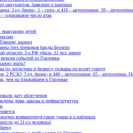
 от оккупантов. Заявлено о раненых
ка, 3 ед. броне-, 1 – спец- и 416 – автотехники, 59 – артиллер
— одинаковое число атак
 эвакуацию детей
ерсоне
 Говорят, выжил
мена трех боевиков банды Безлера
 области: 3-х РФ убила, 31 чел. ранен
 версия событий из Горловки
важно знать?
ары по логистике и бизнесу, пожары по всему городу
, 2 РСЗО, 5 ед. броне- и 449 – автотехники, 65 – артиллерии. 
ак, чем на ближайшем к Горловке
азвали дату облегчения
еждены дома, школы и инфраструктура
зи
еняется
инично комментируя такие удары в z-пабликах
росло до 21-го человека!
 бренд
анда заявила о якобы ударе по Горловке