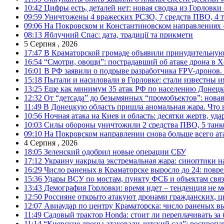
10:42
Цифры есть, деталей нет: новая сводка из Горловки
09:59
Уничтожены 4 вражеских РСЗО, 7 средств ПВО, 4 тан
09:06
На Покровском и Константиновском направлениях 
08:13
Яблучний Спас: дата, традиції та прикмети
5 Серпня , 2026
17:47
В Краматорской громаде объявили принудительную
16:54
“Смотри, овощи”: пострадавший об атаке дрона в Х
16:01
В РФ заявили о подрыве разработчика FPV-дронов.
15:18
Пытали и насиловали в Горловке: стали известны и
13:25
Еще как минимум 35 атак РФ по населению Донецкой
12:32
От “детсада” до безымянных “промобъектов”: новая
11:49
В Донецкую область пришла аномальная жара. Что 
10:56
Ночная атака на Киев и область: десятки жертв, уд
10:03
Силы обороны уничтожили 2 средства ПВО, 5 танков
09:10
На Покровском направлении снова больше всего ат
4 Серпня , 2026
18:05
Зеленский одобрил новые операции СБУ
17:12
Украину накрыла экстремальная жара: синоптики н
16:29
Число раненых в Краматорске выросло до 24: повр
15:36
Удары ВСУ по мостам, пункту ФСБ и объектам свя
13:43
Демография Горловки: время идет – тенденция не м
12:50
Россияне открыто атакуют дронами гражданских, ц
12:07
Авиаудар по центру Краматорска: число раненых вы
11:49
Садовый трактор Honda: стоит ли переплачивать за
11:14
“Киевские дроны атаковали детский сад”: роспропаг