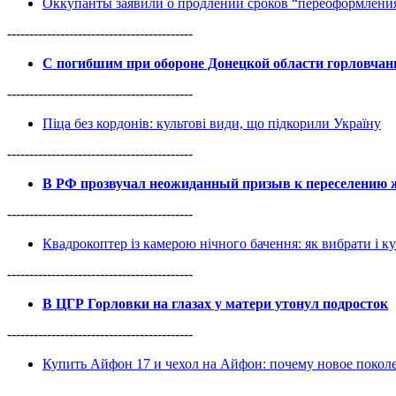
Оккупанты заявили о продлении сроков “переоформлен
------------------------------------------
С погибшим при обороне Донецкой области горловча
------------------------------------------
Піца без кордонів: культові види, що підкорили Україну
------------------------------------------
В РФ прозвучал неожиданный призыв к переселению ж
------------------------------------------
Квадрокоптер із камерою нічного бачення: як вибрати і к
------------------------------------------
В ЦГР Горловки на глазах у матери утонул подросток
------------------------------------------
Купить Айфон 17 и чехол на Айфон: почему новое покол