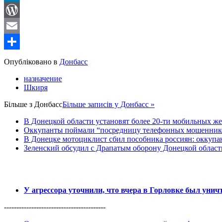
LinkedIn
WordPress
Email
Share
Опубліковано в
Донбасс
назначение
Шкиря
Більше з
Донбасс
Більше записів у Донбасс »
В Донецкой области установят более 20-ти мобильных ж
Оккупанты поймали “посредницу телефонных мошенников
В Донецке мотоциклист сбил пособника россиян: оккупан
Зеленский обсудил с Драпатым оборону Донецкой област
У агрессора уточнили, что вчера в Горловке был уни
-----------------------------------------