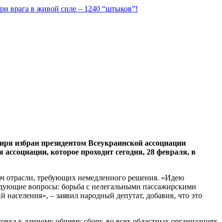
ри врага в живой силе – 1240 “штыков”!
иря избран президентом Всеукраинской ассоциации
ассоциации, которое проходит сегодня, 28 февраля, в
ач отрасли, требующих немедленного решения. «Идею
едующие вопросы: борьба с нелегальными пассажирскими
 населения», – заявил народный депутат, добавив, что это
овка к данному общему сбору, во всех областных организациях