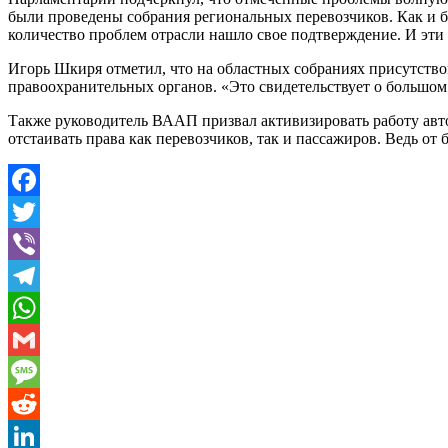
были проведены собрания региональных перевозчиков. Как и б
количество проблем отрасли нашло свое подтверждение. И эти
Игорь Шкиря отметил, что на областных собраниях присутство
правоохранительных органов. «Это свидетельствует о большом 
Также руководитель ВААП призвал активизировать работу авто
отстаивать права как перевозчиков, так и пассажиров. Ведь о
Facebook
Twitter
Viber
Telegram
WhatsApp
Gmail
Message
Reddit