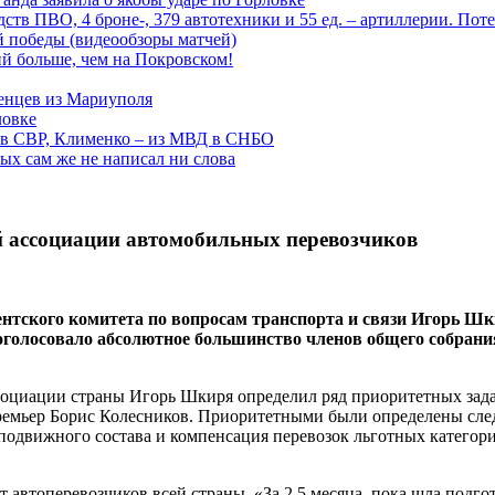
тв ПВО, 4 броне-, 379 автотехники и 55 ед. – артиллерии. Поте
ой победы (видеообзоры матчей)
й больше, чем на Покровском!
енцев из Мариуполя
ловке
 в СВР, Клименко – из МВД в СНБО
рых сам же не написал ни слова
 ассоциации автомобильных перевозчиков
нтского комитета по вопросам транспорта и связи Игорь Шк
голосовало абсолютное большинство членов общего собрания 
социации страны Игорь Шкиря определил ряд приоритетных зад
премьер Борис Колесников. Приоритетными были определены сл
одвижного состава и компенсация перевозок льготных категорий
втоперевозчиков всей страны. «За 2,5 месяца, пока шла подгот