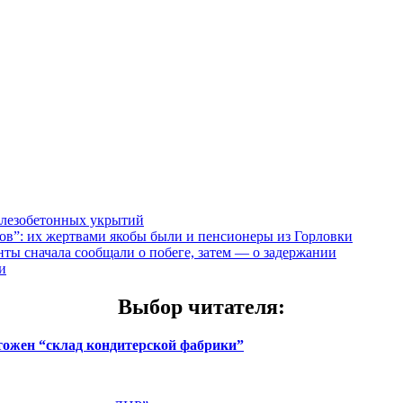
елезобетонных укрытий
”: их жертвами якобы были и пенсионеры из Горловки
ты сначала сообщали о побеге, затем — о задержании
и
Выбор читателя
:
чтожен “склад кондитерской фабрики”