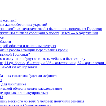
і компанії
ьных железобетонных укрытий
нников”: их жертвами якобы были и пенсионеры из Горловки
ккупанты сначала сообщали о побеге, затем — о задержании
ссе
области
цкой области и ранениям пятерых
влена работа Станции переливания крови
рованной Горловки?
и: в оккупации будут отжимать мебель и быттехнику
 11 ед. броне-, 6 – спец- и 386 – автотехники, 67 – артиллерии
в 20–50 км от Горловки
бачных гигантов: будет ли дефицит
ия
и для лічильника
нецкой области начала расследование
де призывают эвакуироваться
ПЗ
изнь местного жителя, 9 человек получили ранения
многоэтажек в Северскодонецке