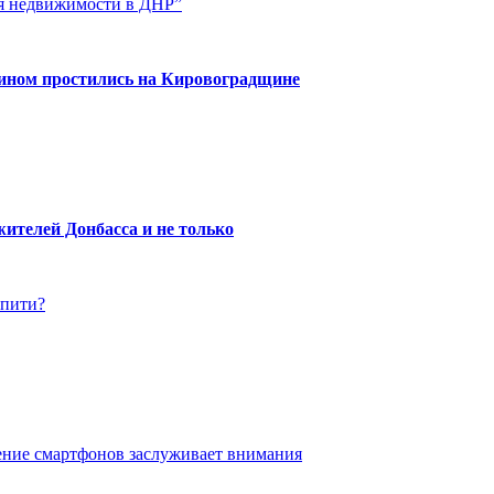
ия недвижимости в ДНР”
нином простились на Кировоградщине
ителей Донбасса и не только
упити?
ение смартфонов заслуживает внимания