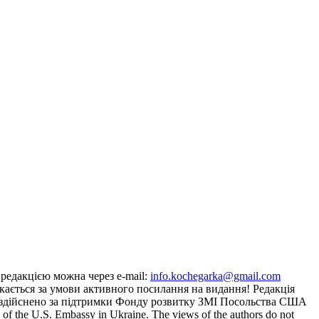
з редакцією можна через e-mail:
info.kochegarka@gmail.com
кається за умови активного посилання на видання! Редакція
йту здійснено за підтримки Фонду розвитку ЗМІ Посольства США
the U.S. Embassy in Ukraine. The views of the authors do not