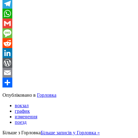
Viber
Telegram
WhatsApp
Gmail
Message
Reddit
LinkedIn
WordPress
Email
Share
Опубліковано в
Горловка
вокзал
график
изменения
поезд
Більше з
Горловка
Більше записів у Горловка »