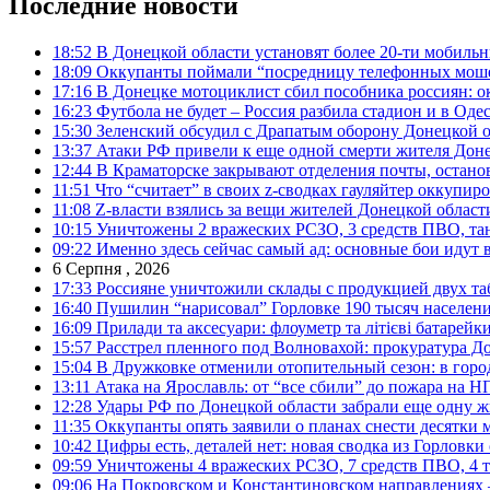
Последние новости
18:52
В Донецкой области установят более 20-ти мобил
18:09
Оккупанты поймали “посредницу телефонных моше
17:16
В Донецке мотоциклист сбил пособника россиян: о
16:23
Футбола не будет – Россия разбила стадион и в Оде
15:30
Зеленский обсудил с Драпатым оборону Донецкой 
13:37
Атаки РФ привели к еще одной смерти жителя Доне
12:44
В Краматорске закрывают отделения почты, остано
11:51
Что “считает” в своих z-сводках гауляйтер оккупи
11:08
Z-власти взялись за вещи жителей Донецкой област
10:15
Уничтожены 2 вражеских РСЗО, 3 средств ПВО, танк,
09:22
Именно здесь сейчас самый ад: основные бои идут 
6 Серпня , 2026
17:33
Россияне уничтожили склады с продукцией двух та
16:40
Пушилин “нарисовал” Горловке 190 тысяч населен
16:09
Прилади та аксесуари: флоуметр та літієві батарейк
15:57
Расстрел пленного под Волновахой: прокуратура До
15:04
В Дружковке отменили отопительный сезон: в горо
13:11
Атака на Ярославль: от “все сбили” до пожара на Н
12:28
Удары РФ по Донецкой области забрали еще одну ж
11:35
Оккупанты опять заявили о планах снести десятки 
10:42
Цифры есть, деталей нет: новая сводка из Горловки
09:59
Уничтожены 4 вражеских РСЗО, 7 средств ПВО, 4 тан
09:06
На Покровском и Константиновском направлениях 