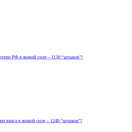
Потери РФ в живой силе – 1130 “штыков”!
ри врага в живой силе – 1240 “штыков”!