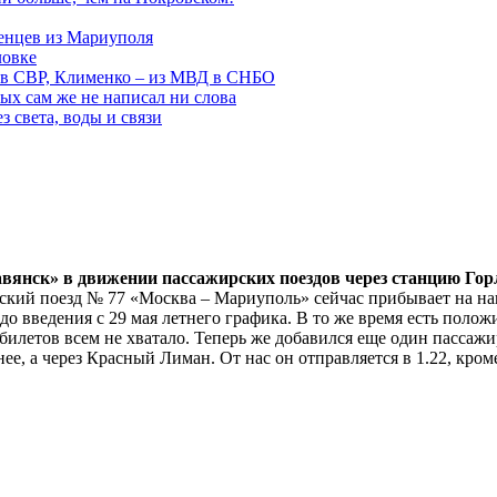
енцев из Мариуполя
ловке
 в СВР, Клименко – из МВД в СНБО
рых сам же не написал ни слова
 света, воды и связи
авянск» в движении пассажирских поездов через станцию Гор
ский поезд № 77 «Москва – Мариуполь» сейчас прибывает на нашу
до введения с 29 мая летнего графика. В то же время есть пол
 билетов всем не хватало. Теперь же добавился еще один пасса
ее, а через Красный Лиман. От нас он отправляется в 1.22, кром