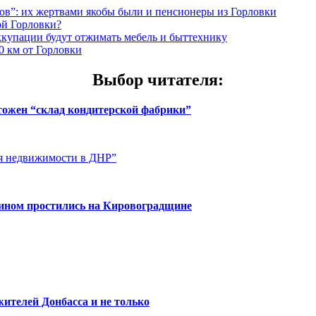
”: их жертвами якобы были и пенсионеры из Горловки
ой Горловки?
оккупации будут отжимать мебель и быттехнику
0 км от Горловки
Выбор читателя
:
чтожен “склад кондитерской фабрики”
ия недвижимости в ДНР”
нином простились на Кировоградщине
ителей Донбасса и не только