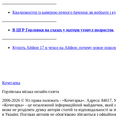
------------------------------------------
Квадрокоптер із камерою нічного бачення: як вибрати і к
------------------------------------------
В ЦГР Горловки на глазах у матери утонул подросток
------------------------------------------
Купить Айфон 17 и чехол на Айфон: почему новое покол
Кочегарка
Горлівська міська онлайн-газета
2006-2026 © Усі права належать - «Кочегарка». Адреса: 84617, Ук
«Кочегарка» - це незалежний інформаційний майданчик, який н
може не розділяти думку авторів статей та відповідальності за
в Україні. Погляди авторів не обов'язково збігаються з офіційно