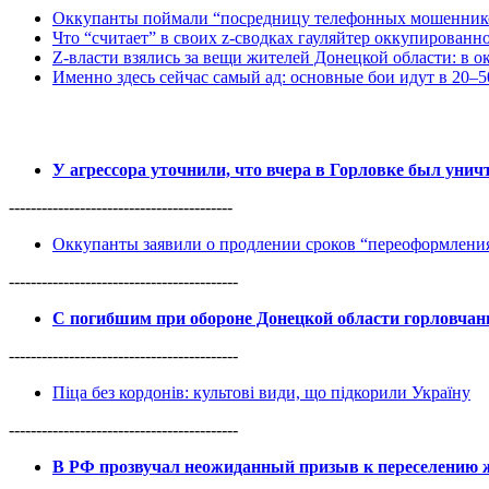
Оккупанты поймали “посредницу телефонных мошенников
Что “считает” в своих z-сводках гауляйтер оккупированн
Z-власти взялись за вещи жителей Донецкой области: в 
Именно здесь сейчас самый ад: основные бои идут в 20–5
У агрессора уточнили, что вчера в Горловке был уни
-----------------------------------------
Оккупанты заявили о продлении сроков “переоформлен
------------------------------------------
С погибшим при обороне Донецкой области горловча
------------------------------------------
Піца без кордонів: культові види, що підкорили Україну
------------------------------------------
В РФ прозвучал неожиданный призыв к переселению ж