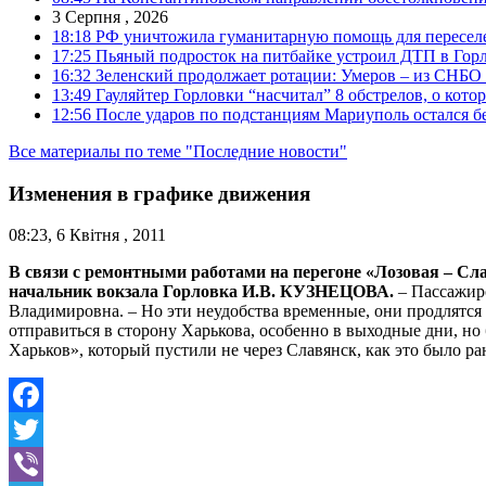
3 Серпня , 2026
18:18
РФ уничтожила гуманитарную помощь для пересел
17:25
Пьяный подросток на питбайке устроил ДТП в Гор
16:32
Зеленский продолжает ротации: Умеров – из СНБО
13:49
Гауляйтер Горловки “насчитал” 8 обстрелов, о кото
12:56
После ударов по подстанциям Мариуполь остался без
Все материалы по теме "Последние новости"
Изменения в графике движения
08:23, 6 Квітня , 2011
В связи с ремонтными работами на перегоне «Лозовая – Сл
начальник вокзала Горловка И.В. КУЗНЕЦОВА.
– Пассажир
Владимировна. – Но эти неудобства временные, они продлятся 
отправиться в сторону Харькова, особенно в выходные дни, но
Харьков», который пустили не через Славянск, как это было ран
Facebook
Twitter