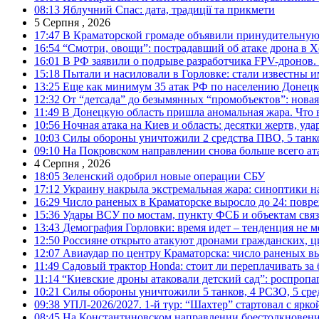
08:13
Яблучний Спас: дата, традиції та прикмети
5 Серпня , 2026
17:47
В Краматорской громаде объявили принудительную
16:54
“Смотри, овощи”: пострадавший об атаке дрона в Х
16:01
В РФ заявили о подрыве разработчика FPV-дронов.
15:18
Пытали и насиловали в Горловке: стали известны и
13:25
Еще как минимум 35 атак РФ по населению Донецкой
12:32
От “детсада” до безымянных “промобъектов”: новая
11:49
В Донецкую область пришла аномальная жара. Что 
10:56
Ночная атака на Киев и область: десятки жертв, уд
10:03
Силы обороны уничтожили 2 средства ПВО, 5 танков
09:10
На Покровском направлении снова больше всего ат
4 Серпня , 2026
18:05
Зеленский одобрил новые операции СБУ
17:12
Украину накрыла экстремальная жара: синоптики н
16:29
Число раненых в Краматорске выросло до 24: повр
15:36
Удары ВСУ по мостам, пункту ФСБ и объектам свя
13:43
Демография Горловки: время идет – тенденция не м
12:50
Россияне открыто атакуют дронами гражданских, ц
12:07
Авиаудар по центру Краматорска: число раненых вы
11:49
Садовый трактор Honda: стоит ли переплачивать за
11:14
“Киевские дроны атаковали детский сад”: роспропаг
10:21
Силы обороны уничтожили 5 танков, 4 РСЗО, 5 средс
09:38
УПЛ-2026/2027. 1-й тур: “Шахтер” стартовал с ярк
08:45
На Константиновском направлении боестолкновени