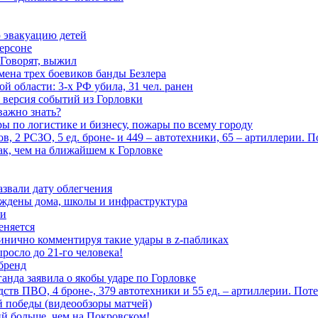
 эвакуацию детей
ерсоне
 Говорят, выжил
мена трех боевиков банды Безлера
 области: 3-х РФ убила, 31 чел. ранен
 версия событий из Горловки
важно знать?
ары по логистике и бизнесу, пожары по всему городу
, 2 РСЗО, 5 ед. броне- и 449 – автотехники, 65 – артиллерии. 
ак, чем на ближайшем к Горловке
азвали дату облегчения
еждены дома, школы и инфраструктура
зи
еняется
инично комментируя такие удары в z-пабликах
росло до 21-го человека!
 бренд
анда заявила о якобы ударе по Горловке
тв ПВО, 4 броне-, 379 автотехники и 55 ед. – артиллерии. Поте
ой победы (видеообзоры матчей)
й больше, чем на Покровском!