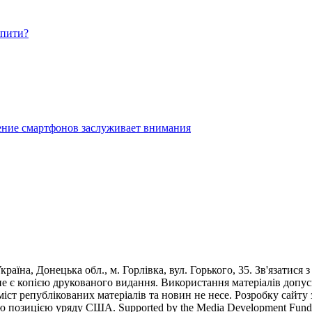
упити?
ение смартфонов заслуживает внимания
раїна, Донецька обл., м. Горлівка, вул. Горького, 35. Зв'язатися 
е є копією друкованого видання. Використання матеріалів допус
 зміст републікованих матеріалів та новин не несе. Розробку са
ю позицією уряду США. Supported by the Media Development Fund of 