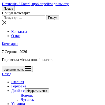
Натисніть "Enter", щоб перейти до вмісту
Пошук
Пошук Кочегарка
Контакты
О нас
Кочегарка
7 Серпня , 2026
Горлівська міська онлайн-газета
відкрити меню
Назад
Главная
Горловка
Донбасс
відкрити меню
Донецк
Луганск
Украина