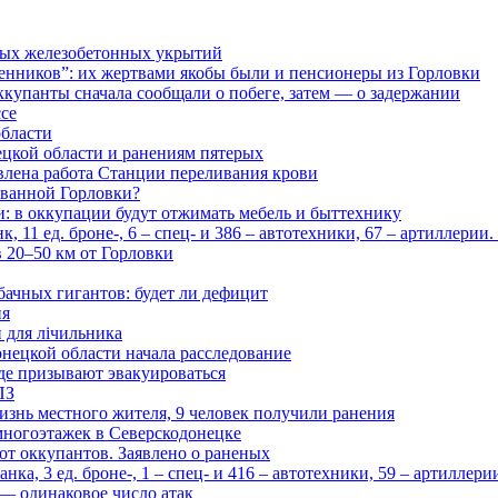
ьных железобетонных укрытий
нников”: их жертвами якобы были и пенсионеры из Горловки
ккупанты сначала сообщали о побеге, затем — о задержании
ссе
области
цкой области и ранениям пятерых
влена работа Станции переливания крови
рованной Горловки?
и: в оккупации будут отжимать мебель и быттехнику
 11 ед. броне-, 6 – спец- и 386 – автотехники, 67 – артиллерии
в 20–50 км от Горловки
бачных гигантов: будет ли дефицит
ия
и для лічильника
нецкой области начала расследование
де призывают эвакуироваться
ПЗ
изнь местного жителя, 9 человек получили ранения
многоэтажек в Северскодонецке
 от оккупантов. Заявлено о раненых
ка, 3 ед. броне-, 1 – спец- и 416 – автотехники, 59 – артиллер
— одинаковое число атак