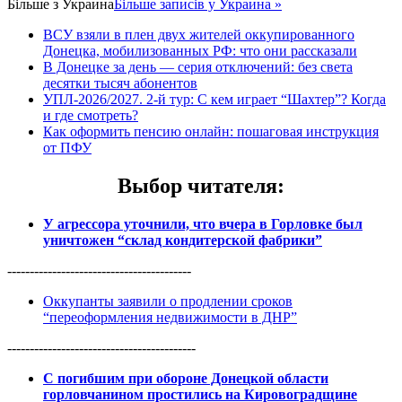
Більше з
Украина
Більше записів у Украина »
ВСУ взяли в плен двух жителей оккупированного
Донецка, мобилизованных РФ: что они рассказали
В Донецке за день — серия отключений: без света
десятки тысяч абонентов
УПЛ-2026/2027. 2-й тур: С кем играет “Шахтер”? Когда
и где смотреть?
Как оформить пенсию онлайн: пошаговая инструкция
от ПФУ
Выбор читателя
:
У агрессора уточнили, что вчера в Горловке был
уничтожен “склад кондитерской фабрики”
-----------------------------------------
Оккупанты заявили о продлении сроков
“переоформления недвижимости в ДНР”
------------------------------------------
С погибшим при обороне Донецкой области
горловчанином простились на Кировоградщине