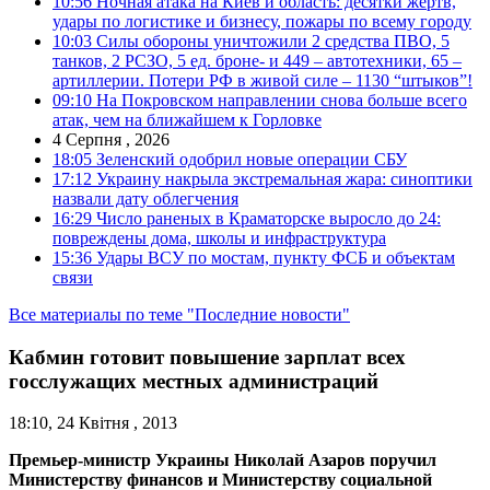
10:56
Ночная атака на Киев и область: десятки жертв,
удары по логистике и бизнесу, пожары по всему городу
10:03
Силы обороны уничтожили 2 средства ПВО, 5
танков, 2 РСЗО, 5 ед. броне- и 449 – автотехники, 65 –
артиллерии. Потери РФ в живой силе – 1130 “штыков”!
09:10
На Покровском направлении снова больше всего
атак, чем на ближайшем к Горловке
4 Серпня , 2026
18:05
Зеленский одобрил новые операции СБУ
17:12
Украину накрыла экстремальная жара: синоптики
назвали дату облегчения
16:29
Число раненых в Краматорске выросло до 24:
повреждены дома, школы и инфраструктура
15:36
Удары ВСУ по мостам, пункту ФСБ и объектам
связи
Все материалы по теме "Последние новости"
Кабмин готовит повышение зарплат всех
госслужащих местных администраций
18:10, 24 Квітня , 2013
Премьер-министр Украины Николай Азаров поручил
Министерству финансов и Министерству социальной