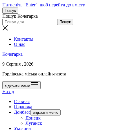
Натисніть "Enter", щоб перейти до вмісту
Пошук
Пошук Кочегарка
Контакты
О нас
Кочегарка
9 Серпня , 2026
Горлівська міська онлайн-газета
відкрити меню
Назад
Главная
Горловка
Донбасс
відкрити меню
Донецк
Луганск
Украина