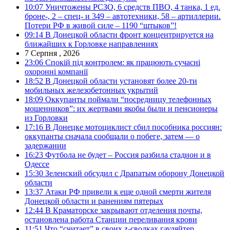
10:07
Уничтожены РСЗО, 6 средств ПВО, 4 танка, 1 ед.
броне-, 2 – спец- и 349 – автотехники, 58 – артиллерии.
Потери РФ в живой силе – 1190 “штыков”!
09:14
В Донецкой области фронт концентрируется на
ближайших к Горловке направлениях
7 Серпня , 2026
23:06
Спокій під контролем: як працюють сучасні
охоронні компанії
18:52
В Донецкой области установят более 20-ти
мобильных железобетонных укрытий
18:09
Оккупанты поймали “посредницу телефонных
мошенников”: их жертвами якобы были и пенсионеры
из Горловки
17:16
В Донецке мотоциклист сбил пособника россиян:
оккупанты сначала сообщали о побеге, затем — о
задержании
16:23
Футбола не будет – Россия разбила стадион и в
Одессе
15:30
Зеленский обсудил с Драпатым оборону Донецкой
области
13:37
Атаки РФ привели к еще одной смерти жителя
Донецкой области и ранениям пятерых
12:44
В Краматорске закрывают отделения почты,
остановлена работа Станции переливания крови
11:51
Что “считает” в своих z-сводках гауляйтер