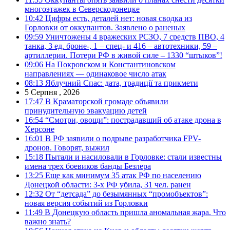
многоэтажек в Северскодонецке
10:42
Цифры есть, деталей нет: новая сводка из
Горловки от оккупантов. Заявлено о раненых
09:59
Уничтожены 4 вражеских РСЗО, 7 средств ПВО, 4
танка, 3 ед. броне-, 1 – спец- и 416 – автотехники, 59 –
артиллерии. Потери РФ в живой силе – 1330 “штыков”!
09:06
На Покровском и Константиновском
направлениях — одинаковое число атак
08:13
Яблучний Спас: дата, традиції та прикмети
5 Серпня , 2026
17:47
В Краматорской громаде объявили
принудительную эвакуацию детей
16:54
“Смотри, овощи”: пострадавший об атаке дрона в
Херсоне
16:01
В РФ заявили о подрыве разработчика FPV-
дронов. Говорят, выжил
15:18
Пытали и насиловали в Горловке: стали известны
имена трех боевиков банды Безлера
13:25
Еще как минимум 35 атак РФ по населению
Донецкой области: 3-х РФ убила, 31 чел. ранен
12:32
От “детсада” до безымянных “промобъектов”:
новая версия событий из Горловки
11:49
В Донецкую область пришла аномальная жара. Что
важно знать?