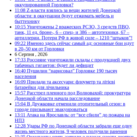
оккупированной Горловки?
11:08
Z-власти взялись за вещи жителей Донецкой
области: в оккупации будут отжимать мебель и
быттехнику
10:15
Уничтожены 2 вражеских РСЗО, 3 средств ПВО,
танк, 11 ед. броне-, 6 – спец- и 386 – автотехники, 67 –
артиллерии. Потери РФ в живой силе – 1210 “штыков”!
09:22
Именно здесь сейчас самый ад: основные бои идут
в 20–50 км от Горловки
6 Серпня , 2026
17:33
Россияне уничтожили склады с продукцией двух
табачных гигантов: будет ли дефицит
16:40
Пушилин “нарисовал” Горловке 190 тысяч
населения
16:09
Прилади та аксесуари: флоуметр та літієві
батарейки для лічильника
15:57
Расстрел пленного под Волновахой: прокуратура
Донецкой области начала расследование
15:04
В Дружковке отменили отопительный сезон: в
городе призывают эвакуироваться
13:11
Атака на Ярославль: от “все сбили” до пожара на
НПЗ
12:28
Удары РФ по Донецкой области забрали еще одну
жизнь местного жителя, 9 человек получили ранения
11:35
Оккупанты опять заявили о планах снести десятки