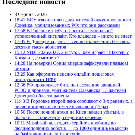
Последние новости
8 Серпня , 2026
18:41
ВСУ взяли в плен двух жителей оккупированного
Донецка, мобилизованных РФ: что они рассказали
17:58
В Горловке требуют снести “самовольно”
установленный ситилайт. Кто владелец – никто не знает
17:05
В Донецке за день — серия отключений: без света
десятки тысяч абонентов
15:12
УПЛ-2026/2027. 2-й тур: С кем играет “Шахтер”?
Когда и где смотреть?
14:28
На поверхні Сонця вперше зафіксували плазмові
вихори
13:29
Как оформить пенсию онлайн: пошаговая
инструкция от ПФУ
12:36
РФ продолжает бить по населению авиацией,
РСЗО и дронами: убит житель Славянска, 13 жителей
Донецкой области ранены
11:43
В Горловке второй день сообщают о 3-х раненых, а
число инцидентов в отчете выросло в 7,5 раз
10:50
После ночной атаки на Киев найден убитый, в
области — трое жертв, среди них ребенок
10:11
Mitsubishi налагодить серійне виробництво
людиноподібних роботів — до 1000 одиниць на місяць
на базі колишньої лінії двигунів