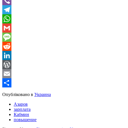
Twitter
Viber
Telegram
WhatsApp
Gmail
Message
Reddit
LinkedIn
WordPress
Email
Share
Опубліковано в
Украина
Азаров
зарплата
Кабмин
повышение