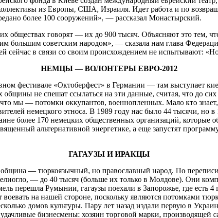
рейского фонда в Киеве создан международный еврейский театр,
оллективы из Европы, США, Израиля. Идет работа и по возвращ
передано более 100 сооружений», — рассказал Монастырский.
их обществах говорят — их до 900 тысяч. Объясняют это тем, ч
ним большим советским народом», — сказала нам глава Федерац
ей сейчас в связи со своим происхождением не испытывают: «Но
НЕМЦЫ — ВОЛОНТЕРЫ ЕВРО-2012
вном фестивале «Октоберфест» в Германии — там выступает ки
х общины не спешат ссылаться на эти данные, считая, что до си
то мы — потомки оккупантов, военнопленных. Мало кто знает, ч
вителей немецкого этноса. В 1989 году нас было 44 тысячи, но 
аине более 170 немецких общественных организаций, которые о
щенный альтернативной энергетике, а еще запустят программу 
ГАГАУЗЫ И ИРАКЦЫ
я община — тюркоязычный, но православный народ. По переписи
лиогло, — до 40 тысяч (больше их только в Молдове). Они комп
емель перешла Румынии, гагаузы поехали в Запорожье, где есть 4 
ут воевать на нашей стороне, поскольку являются потомками тюр
несколько домов культуры. Пару лет назад издали первую в Укра
 удачливые бизнесмены: хозяин торговой марки, производящей са