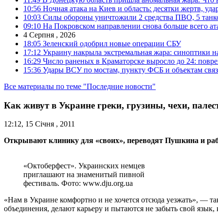
10:56
Ночная атака на Киев и область: десятки жертв, уд
10:03
Силы обороны уничтожили 2 средства ПВО, 5 танков
09:10
На Покровском направлении снова больше всего ат
4 Серпня , 2026
18:05
Зеленский одобрил новые операции СБУ
17:12
Украину накрыла экстремальная жара: синоптики н
16:29
Число раненых в Краматорске выросло до 24: повр
15:36
Удары ВСУ по мостам, пункту ФСБ и объектам свя
Все материалы по теме "Последние новости"
Как живут в Украине греки, грузины, чехи, пале
12:12, 15 Січня , 2011
Открывают клинику для «своих», переводят Пушкина и ра
«Октоберфест». Украинских немцев
приглашают на знаменитый пивной
фестиваль. Фото: www.dju.org.ua
«Нам в Украине комфортно и не хочется отсюда уезжать», — т
объединения, делают карьеру и пытаются не забыть свой язык, 