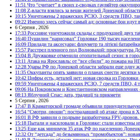
11:51
Что “считает” в своих z-сводках гауляйтер оккупи
11:08
Z-власти взялись за вещи жителей Донецкой област
10:15
Уничтожены 2 вражеских РСЗО, 3 средств ПВО, танк,
09:22
Именно здесь сейчас самый ад: основные бои идут 
6 Серпня , 2026
17:33
Россияне уничтожили склады с продукцией двух та
16:40
Пушилин “нарисовал” Горловке 190 тысяч населен
16:09
Прилади та аксесуари: флоуметр та літієві батарейк
15:57
Расстрел пленного под Волновахой: прокуратура До
15:04
В Дружковке отменили отопительный сезон: в горо
13:11
Атака на Ярославль: от “все сбили” до пожара на Н
12:28
Удары РФ по Донецкой области забрали еще одну ж
11:35
Оккупанты опять заявили о планах снести десятки 
10:42
Цифры есть, деталей нет: новая сводка из Горловки
09:59
Уничтожены 4 вражеских РСЗО, 7 средств ПВО, 4 тан
09:06
На Покровском и Константиновском направлениях 
08:13
Яблучний Спас: дата, традиції та прикмети
5 Серпня , 2026
17:47
В Краматорской громаде объявили принудительную
16:54
“Смотри, овощи”: пострадавший об атаке дрона в Х
16:01
В РФ заявили о подрыве разработчика FPV-дронов.
15:18
Пытали и насиловали в Горловке: стали известны и
13:25
Еще как минимум 35 атак РФ по населению Донецкой
12:32
От “детсада” до безымянных “промобъектов”: новая
11:49
В Донецкую область пришла аномальная жара. Что 