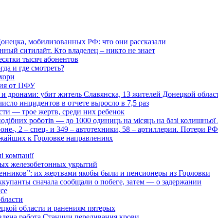
онецка, мобилизованных РФ: что они рассказали
нный ситилайт. Кто владелец – никто не знает
есятки тысяч абонентов
гда и где смотреть?
хори
ция от ПФУ
и дронами: убит житель Славянска, 13 жителей Донецкой облас
число инцидентов в отчете выросло в 7,5 раз
сти — трое жертв, среди них ребенок
дібних роботів — до 1000 одиниць на місяць на базі колишньої л
оне-, 2 – спец- и 349 – автотехники, 58 – артиллерии. Потери Р
ижайших к Горловке направлениях
і компанії
ьных железобетонных укрытий
нников”: их жертвами якобы были и пенсионеры из Горловки
ккупанты сначала сообщали о побеге, затем — о задержании
ссе
области
цкой области и ранениям пятерых
влена работа Станции переливания крови