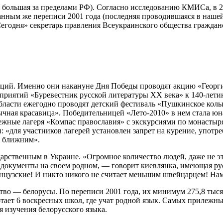
я большая за пределами РФ). Согласно исследованию КМИСа, в 2
анным же переписи 2001 года (последняя проводившаяся в нашей
«Сегодня» секретарь правления Всеукраинского общества гражда
аций. Именно они накануне Дня Победы проводят акцию «Георг
приятий «Буревестник русской литературы XX века» к 140-лети
бласти ежегодно проводят детский фестиваль «Пушкинское кольцо
зычная красавица». Победительницей «Лето-2010» в нем стала 
ежные лагеря «Компас православия» с экскурсиями по монастыря
: «для участников лагерей установлен запрет на курение, употр
к ближним».
дарственным в Украине. «Огромное количество людей, даже не эт
ые документы на своем родном, — говорит киевлянка, имеющая ру
анцузские! И никто никого не считает меньшим швейцарцем! Нам
тво — белорусы. По переписи 2001 года, их минимум 275,8 тыся
тает 6 воскресных школ, где учат родной язык. Самых прилежных
 изучения белорусского языка.