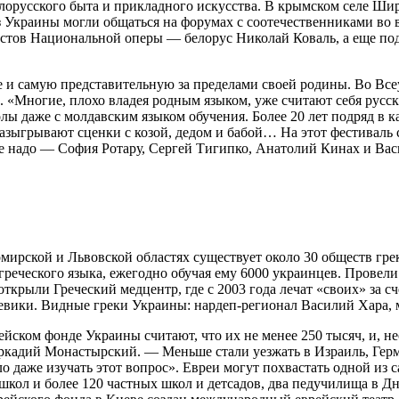
белорусского быта и прикладного искусства. В крымском селе Ш
з Украины могли общаться на форумах с соотечественниками во 
олистов Национальной оперы — белорус Николай Коваль, а еще по
 и самую представительную за пределами своей родины. Во Вс
). «Многие, плохо владея родным языком, уже считают себя рус
лы даже с молдавским языком обучения. Более 20 лет подряд в 
азыгрывают сценки с козой, дедом и бабой… На этот фестиваль с
не надо — София Ротару, Сергей Тигипко, Анатолий Кинах и Ва
мирской и Львовской областях существует около 30 обществ грек
огреческого языка, ежегодно обучая ему 6000 украинцев. Провел
открыли Греческий медцентр, где с 2003 года лечат «своих» за с
шевики. Видные греки Украины: нардеп-регионал Василий Хара
ейском фонде Украины считают, что их не менее 250 тысяч, и, н
Аркадий Монастырский. — Меньше стали уезжать в Израиль, Гер
ло даже изучать этот вопрос». Евреи могут похвастать одной и
кол и более 120 частных школ и детсадов, два педучилища в Д