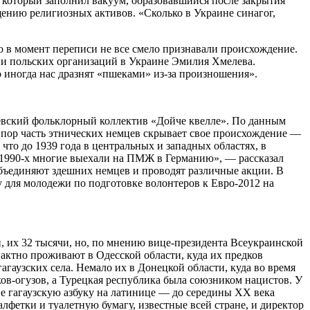
 который заполнил вакуум, образовавшийся после закрытия
ению религиозных активов. «Сколько в Украине синагог,
то в момент переписи не все смело признавали происхождение.
ии польских организаций в Украине Эмилия Хмелева.
 иногда нас дразнят «пшеками» из-за произношения».
евский фольклорный коллектив «Дойче квелле». По данным
х пор часть этнических немцев скрывает свое происхождение —
то до 1939 года в центральных и западных областях, в
в 1990-х многие выехали на ПМЖ в Германию», — рассказал
бъединяют здешних немцев и проводят различные акции. В
для молодежи по подготовке волонтеров к Евро-2012 на
, их 32 тысячи, но, по мнению вице-президента Всеукраинской
актно проживают в Одесской области, куда их предков
гагаузских села. Немало их в Донецкой области, куда во время
ков-огузов, а Турецкая республика была союзником нацистов. У
ине гагаузскую азбуку на латинице — до середины XX века
лфетки и туалетную бумагу, известные всей стране, и директор