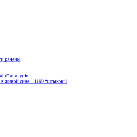
ти ранены
інії двигунів
Ф в живой силе – 1190 “штыков”!