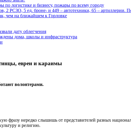
ары по логистике и бизнесу, пожары по всему городу
, 2 РСЗО, 5 ед. броне- и 449 – автотехники, 65 – артиллерии. 
ак, чем на ближайшем к Горловке
азвали дату облегчения
еждены дома, школы и инфраструктура
зи
стинцы, евреи и караимы
ботают волонтерами.
акую фразу нередко слышишь от представителей разных национа
культуру и религию.