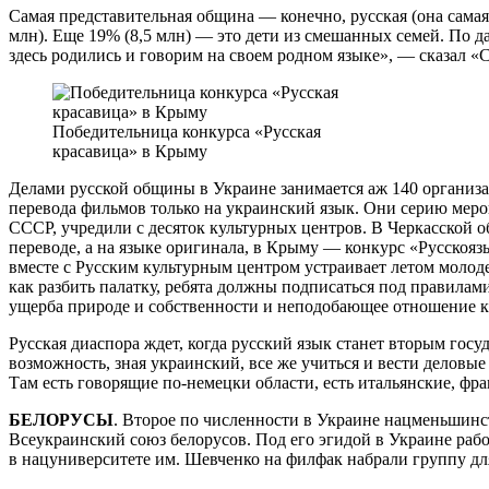
Самая представительная община — конечно, русская (она сама
млн). Еще 19% (8,5 млн) — это дети из смешанных семей. По д
здесь родились и говорим на своем родном языке», — сказал 
Победительница конкурса «Русская
красавица» в Крыму
Делами русской общины в Украине занимается аж 140 организ
перевода фильмов только на украинский язык. Они серию меро
СССР, учредили с десяток культурных центров. В Черкасской о
переводе, а на языке оригинала, в Крыму — конкурс «Русскоя
вместе с Русским культурным центром устраивает летом молод
как разбить палатку, ребята должны подписаться под правилами
ущерба природе и собственности и неподобающее отношение 
Русская диаспора ждет, когда русский язык станет вторым госу
возможность, зная украинский, все же учиться и вести делов
Там есть говорящие по-немецки области, есть итальянские, фр
БЕЛОРУСЫ
. Второе по численности в Украине нацменьшинс
Всеукраинский союз белорусов. Под его эгидой в Украине рабо
в нацуниверситете им. Шевченко на филфак набрали группу для