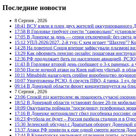
Последние новости
8 Серпня , 2026
18:41
ВСУ взяли в плен двух жителей оккупированного Д
17:58
В Горловке требуют снести “самовольно” установле
17:05
В Донецке за день — серия отключений: без света д
15:12
УПЛ-2026/2027. 2-й тур: С кем играет “Шахтер”? Ко
14:28
На поверхні Сонця вперше зафіксували плазмові ви
13:29
Как оформить пенсию онлайн: пошаговая инструк
12:36
РФ продолжает бить по населению авиацией, РСЗО 
11:43
В Горловке второй день сообщают о 3-х раненых, а 
10:50
После ночной атаки на Киев найден убитый, в обла
10:11
Mitsubishi налагодить серійне виробництво людинопо
10:07
Уничтожены РСЗО, 6 средств ПВО, 4 танка, 1 ед. бр
09:14
В Донецкой области фронт концентрируется на бл
7 Серпня , 2026
23:06
Спокій під контролем: як працюють сучасні охоронн
18:52
В Донецкой области установят более 20-ти мобил
18:09
Оккупанты поймали “посредницу телефонных моше
17:16
В Донецке мотоциклист сбил пособника россиян: о
16:23
Футбола не будет – Россия разбила стадион и в Оде
15:30
Зеленский обсудил с Драпатым оборону Донецкой 
13:37
Атаки РФ привели к еще одной смерти жителя Доне
12:44
В Краматорске закрывают отделения почты, остано