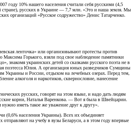
007 году 10% нашего населения считали себя русскими (4,5
 стране), русских в Украине — 7,7 млн. «Это и наша земля. Мы
нских организаций «Русское содружество» Денис Татарченко.
иевская ленточка» или организовывают протесты против
ю Максима Горького, взяли под свое наблюдение памятники
», знакомя украинских детей со сказками русского поэта не в
юная поэтесса Юлия. А организация юных разведчиков Сумщины
м Украины и России, отдыхом на лечебных озерах. Перед тем,
ебление алкоголя и наркотиков, сквернословие, нанесение
нических русских, говорят на этом языке, и надо дать людям
сские корни, Наталья Варенкова. — Вот я была в Швейцарии.
 нужно иметь такое же уважение друг к другу».
чи (0,6% населения Украины). Всех их объединяет
 отправляют на учебу в вузы Беларуси, а в этом году впервые