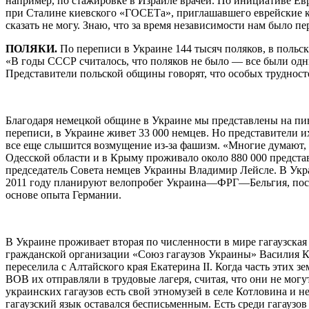
например, по стажировке в Израиле врачей. По инициативе Ев
при Сталине киевского «ГОСЕТа», приглашавшего еврейские к
сказать не могу. Знаю, что за время независимости нам было 
ПОЛЯКИ.
По переписи в Украине 144 тысяч поляков, в польск
«В годы СССР считалось, что поляков не было — все были од
Представители польской общины говорят, что особых трудност
Благодаря немецкой общине в Украине мы представлены на пи
переписи, в Украине живет 33 000 немцев. Но представители и
все еще слышится возмущение из-за фашизм. «Многие думают, ч
Одесской области и в Крыму проживало около 880 000 предста
председатель Совета немцев Украины Владимир Лейсле. В Укр
2011 году планируют велопробег Украина—ФРГ—Бельгия, посвя
основе опыта Германии.
В Украине проживает вторая по численности в мире гагаузска
гражданской организации «Союз гагаузов Украины» Василия Ке
переселила с Алтайского края Екатерина II. Когда часть этих з
ВОВ их отправляли в трудовые лагеря, считая, что они не мог
украинских гагаузов есть свой этномузей в селе Котловина и 
гагаузский язык оставался бесписьменным. Есть среди гагаузов