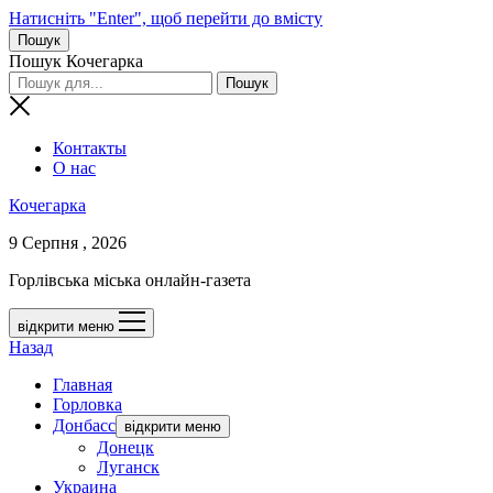
Натисніть "Enter", щоб перейти до вмісту
Пошук
Пошук Кочегарка
Контакты
О нас
Кочегарка
9 Серпня , 2026
Горлівська міська онлайн-газета
відкрити меню
Назад
Главная
Горловка
Донбасс
відкрити меню
Донецк
Луганск
Украина