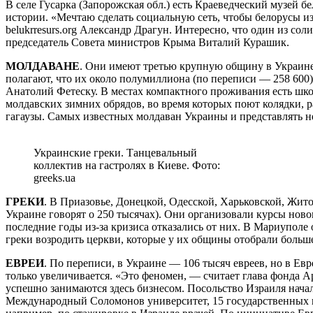
В селе Гусарка (Запорожская обл.) есть Краеведческий музей 
истории. «Мечтаю сделать социальную сеть, чтобы белорусы и
belukrresurs.org Александр Драгун. Интересно, что один из с
председатель Совета министров Крыма Виталий Курашик.
МОЛДАВАНЕ
. Они имеют третью крупную общину в Украине
полагают, что их около полумиллиона (по переписи — 258 600
Анатолий Фетеску. В местах компактного проживания есть шко
молдавских зимних обрядов, во время которых поют колядки, р
гагаузы. Самых известных молдаван Украины и представлять 
Украинские греки. Танцевальный
коллектив на гастролях в Киеве. Фото:
greeks.ua
ГРЕКИ
. В Приазовье, Донецкой, Одесской, Харьковской, Жито
Украине говорят о 250 тысячах). Они организовали курсы нов
последние годы из-за кризиса отказались от них. В Мариуполе 
греки возродить церкви, которые у их общины отобрали боль
ЕВРЕИ
. По переписи, в Украине — 106 тысяч евреев, но в Евр
только увеличивается. «Это феномен, — считает глава фонда 
успешно занимаются здесь бизнесом. Посольство Израиля нача
Международный Соломонов университет, 15 государственных ш