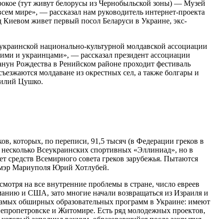
ирокое (тут живут белорусы из Чернобыльской зоны) — Музей
всем мире», — рассказал нам руководитель интернет-проекта
д Киевом живет первый посол Беларуси в Украине, экс-
еукраинской национально-культурной молдавской ассоциации
скими и украинцами», — рассказал президент ассоциации
канун Рождества в Ренийском районе проходит фестиваль
ъезжаются молдаване из окрестных сел, а также болгары и
силий Цушко.
ов, которых, по переписи, 91,5 тысяч (в Федерации греков в
и несколько Всеукраинских спортивных «Эллиниад», но в
чет средств Всемирного совета греков зарубежья. Пытаются
, мэр Мариуполя Юрий Хотлубей.
есмотря на все внутренние проблемы в стране, число евреев
манию и США, зато многие начали возвращаться из Израиля и
з самых обширных образовательных программ в Украине: имеют
непропетровске и Житомире. Есть ряд молодежных проектов,