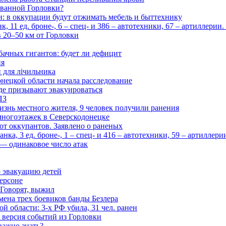
рованной Горловки?
и: в оккупации будут отжимать мебель и быттехнику
 11 ед. броне-, 6 – спец- и 386 – автотехники, 67 – артиллерии
в 20–50 км от Горловки
бачных гигантов: будет ли дефицит
ия
и для лічильника
нецкой области начала расследование
де призывают эвакуироваться
ПЗ
изнь местного жителя, 9 человек получили ранения
многоэтажек в Северскодонецке
 от оккупантов. Заявлено о раненых
ка, 3 ед. броне-, 1 – спец- и 416 – автотехники, 59 – артиллер
— одинаковое число атак
 эвакуацию детей
ерсоне
 Говорят, выжил
мена трех боевиков банды Безлера
 области: 3-х РФ убила, 31 чел. ранен
 версия событий из Горловки
важно знать?