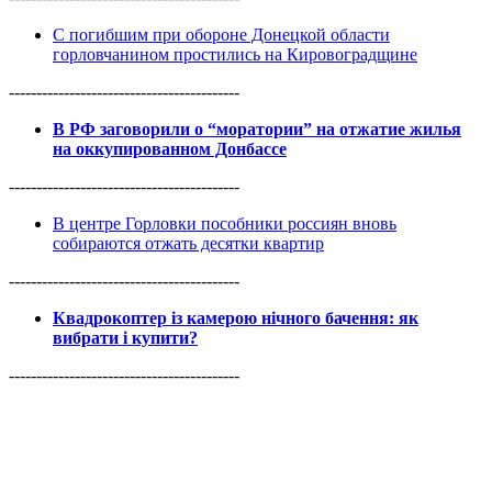
С погибшим при обороне Донецкой области
горловчанином простились на Кировоградщине
------------------------------------------
В РФ заговорили о “моратории” на отжатие жилья
на оккупированном Донбассе
------------------------------------------
В центре Горловки пособники россиян вновь
собираются отжать десятки квартир
------------------------------------------
Квадрокоптер із камерою нічного бачення: як
вибрати і купити?
------------------------------------------