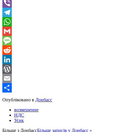
Twitter
Viber
Telegram
WhatsApp
Gmail
Message
Reddit
LinkedIn
WordPress
Email
Share
Опубліковано в
Донбасс
возмещение
НДС
Усик
Більше з
Донбасс
Більше записів у Донбасс »