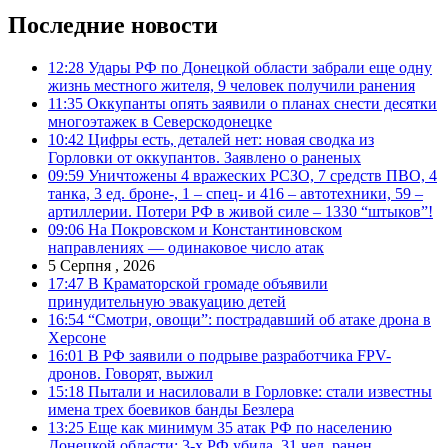
Последние новости
12:28
Удары РФ по Донецкой области забрали еще одну
жизнь местного жителя, 9 человек получили ранения
11:35
Оккупанты опять заявили о планах снести десятки
многоэтажек в Северскодонецке
10:42
Цифры есть, деталей нет: новая сводка из
Горловки от оккупантов. Заявлено о раненых
09:59
Уничтожены 4 вражеских РСЗО, 7 средств ПВО, 4
танка, 3 ед. броне-, 1 – спец- и 416 – автотехники, 59 –
артиллерии. Потери РФ в живой силе – 1330 “штыков”!
09:06
На Покровском и Константиновском
направлениях — одинаковое число атак
5 Серпня , 2026
17:47
В Краматорской громаде объявили
принудительную эвакуацию детей
16:54
“Смотри, овощи”: пострадавший об атаке дрона в
Херсоне
16:01
В РФ заявили о подрыве разработчика FPV-
дронов. Говорят, выжил
15:18
Пытали и насиловали в Горловке: стали известны
имена трех боевиков банды Безлера
13:25
Еще как минимум 35 атак РФ по населению
Донецкой области: 3-х РФ убила, 31 чел. ранен