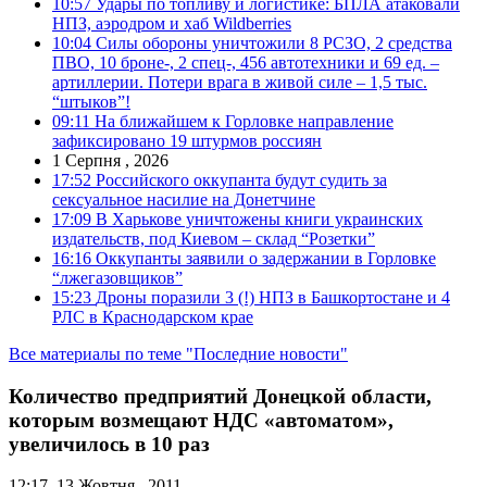
10:57
Удары по топливу и логистике: БПЛА атаковали
НПЗ, аэродром и хаб Wildberries
10:04
Силы обороны уничтожили 8 РСЗО, 2 средства
ПВО, 10 броне-, 2 спец-, 456 автотехники и 69 ед. –
артиллерии. Потери врага в живой силе – 1,5 тыс.
“штыков”!
09:11
На ближайшем к Горловке направление
зафиксировано 19 штурмов россиян
1 Серпня , 2026
17:52
Российского оккупанта будут судить за
сексуальное насилие на Донетчине
17:09
В Харькове уничтожены книги украинских
издательств, под Киевом – склад “Розетки”
16:16
Оккупанты заявили о задержании в Горловке
“лжегазовщиков”
15:23
Дроны поразили 3 (!) НПЗ в Башкортостане и 4
РЛС в Краснодарском крае
Все материалы по теме "Последние новости"
Количество предприятий Донецкой области,
которым возмещают НДС «автоматом»,
увеличилось в 10 раз
12:17, 13 Жовтня , 2011