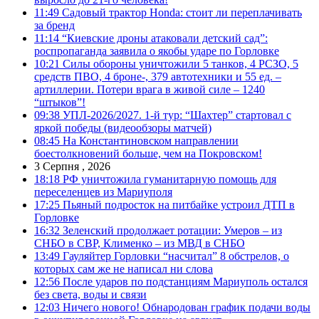
11:49
Садовый трактор Honda: стоит ли переплачивать
за бренд
11:14
“Киевские дроны атаковали детский сад”:
роспропаганда заявила о якобы ударе по Горловке
10:21
Силы обороны уничтожили 5 танков, 4 РСЗО, 5
средств ПВО, 4 броне-, 379 автотехники и 55 ед. –
артиллерии. Потери врага в живой силе – 1240
“штыков”!
09:38
УПЛ-2026/2027. 1-й тур: “Шахтер” стартовал с
яркой победы (видеообзоры матчей)
08:45
На Константиновском направлении
боестолкновений больше, чем на Покровском!
3 Серпня , 2026
18:18
РФ уничтожила гуманитарную помощь для
переселенцев из Мариуполя
17:25
Пьяный подросток на питбайке устроил ДТП в
Горловке
16:32
Зеленский продолжает ротации: Умеров – из
СНБО в СВР, Клименко – из МВД в СНБО
13:49
Гауляйтер Горловки “насчитал” 8 обстрелов, о
которых сам же не написал ни слова
12:56
После ударов по подстанциям Мариуполь остался
без света, воды и связи
12:03
Ничего нового! Обнародован график подачи воды