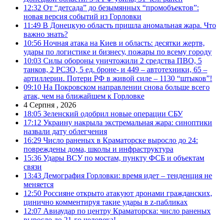
12:32
От “детсада” до безымянных “промобъектов”:
новая версия событий из Горловки
11:49
В Донецкую область пришла аномальная жара. Что
важно знать?
10:56
Ночная атака на Киев и область: десятки жертв,
удары по логистике и бизнесу, пожары по всему городу
10:03
Силы обороны уничтожили 2 средства ПВО, 5
танков, 2 РСЗО, 5 ед. броне- и 449 – автотехники, 65 –
артиллерии. Потери РФ в живой силе – 1130 “штыков”!
09:10
На Покровском направлении снова больше всего
атак, чем на ближайшем к Горловке
4 Серпня , 2026
18:05
Зеленский одобрил новые операции СБУ
17:12
Украину накрыла экстремальная жара: синоптики
назвали дату облегчения
16:29
Число раненых в Краматорске выросло до 24:
повреждены дома, школы и инфраструктура
15:36
Удары ВСУ по мостам, пункту ФСБ и объектам
связи
13:43
Демография Горловки: время идет – тенденция не
меняется
12:50
Россияне открыто атакуют дронами гражданских,
цинично комментируя такие удары в z-пабликах
12:07
Авиаудар по центру Краматорска: число раненых
выросло до 21-го человека!