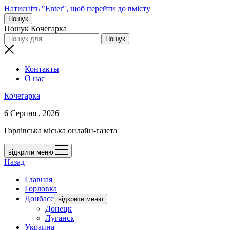
Натисніть "Enter", щоб перейти до вмісту
Пошук
Пошук Кочегарка
Контакты
О нас
Кочегарка
6 Серпня , 2026
Горлівська міська онлайн-газета
відкрити меню
Назад
Главная
Горловка
Донбасс
відкрити меню
Донецк
Луганск
Украина