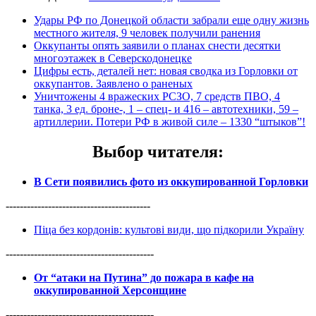
Удары РФ по Донецкой области забрали еще одну жизнь
местного жителя, 9 человек получили ранения
Оккупанты опять заявили о планах снести десятки
многоэтажек в Северскодонецке
Цифры есть, деталей нет: новая сводка из Горловки от
оккупантов. Заявлено о раненых
Уничтожены 4 вражеских РСЗО, 7 средств ПВО, 4
танка, 3 ед. броне-, 1 – спец- и 416 – автотехники, 59 –
артиллерии. Потери РФ в живой силе – 1330 “штыков”!
Выбор читателя
:
В Сети появились фото из оккупированной Горловки
-----------------------------------------
Піца без кордонів: культові види, що підкорили Україну
------------------------------------------
От “атаки на Путина” до пожара в кафе на
оккупированной Херсонщине
------------------------------------------