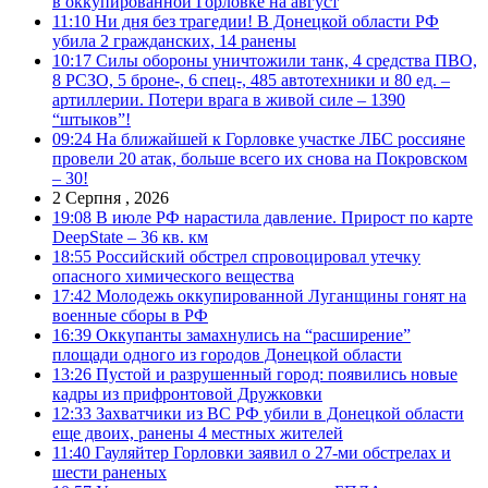
в оккупированной Горловке на август
11:10
Ни дня без трагедии! В Донецкой области РФ
убила 2 гражданских, 14 ранены
10:17
Силы обороны уничтожили танк, 4 средства ПВО,
8 РСЗО, 5 броне-, 6 спец-, 485 автотехники и 80 ед. –
артиллерии. Потери врага в живой силе – 1390
“штыков”!
09:24
На ближайшей к Горловке участке ЛБС россияне
провели 20 атак, больше всего их снова на Покровском
– 30!
2 Серпня , 2026
19:08
В июле РФ нарастила давление. Прирост по карте
DeepState – 36 кв. км
18:55
Российский обстрел спровоцировал утечку
опасного химического вещества
17:42
Молодежь оккупированной Луганщины гонят на
военные сборы в РФ
16:39
Оккупанты замахнулись на “расширение”
площади одного из городов Донецкой области
13:26
Пустой и разрушенный город: появились новые
кадры из прифронтовой Дружковки
12:33
Захватчики из ВС РФ убили в Донецкой области
еще двоих, ранены 4 местных жителей
11:40
Гауляйтер Горловки заявил о 27-ми обстрелах и
шести раненых