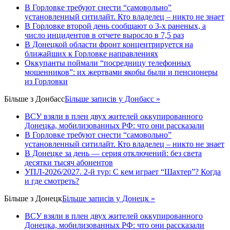
В Горловке требуют снести “самовольно”
установленный ситилайт. Кто владелец – никто не знает
В Горловке второй день сообщают о 3-х раненых, а
число инцидентов в отчете выросло в 7,5 раз
В Донецкой области фронт концентрируется на
ближайших к Горловке направлениях
Оккупанты поймали “посредницу телефонных
мошенников”: их жертвами якобы были и пенсионеры
из Горловки
Більше з
Донбасс
Більше записів у Донбасс »
ВСУ взяли в плен двух жителей оккупированного
Донецка, мобилизованных РФ: что они рассказали
В Горловке требуют снести “самовольно”
установленный ситилайт. Кто владелец – никто не знает
В Донецке за день — серия отключений: без света
десятки тысяч абонентов
УПЛ-2026/2027. 2-й тур: С кем играет “Шахтер”? Когда
и где смотреть?
Більше з
Донецк
Більше записів у Донецк »
ВСУ взяли в плен двух жителей оккупированного
Донецка, мобилизованных РФ: что они рассказали