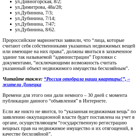
ул.Дивногорская, 8/2;
ул.Димитрова, 48а/28;
ул.Дубинина, 7/3;
ул.Дубинина, 7/14;
ул.Дубинина, 7/47;
ул.Дубинина, 8/62.
Пророссийские марионетки заявили, что “лица, которые
считают себя собственниками указанных недвижимых вещей
или имеющие на них права”, должны явиться в захваченное
здание так называемой “администрации” Горловки с
документами, “исключающими возможность считать
указанный объект недвижимого имущества бесхозяйным”.
Читайте также:
“Россия отобрала наши квартиры!”, –
жители Донецка
Времени для этого они дали немного – 30 дней с момента
публикации данного “объявления” в Интернете.
Если же никто не явится, то “указанная недвижимая вещь” по
заявлению оккупационной власти будет поставлена на учет в
органе, осуществляющем “государственную регистрацию
вещных прав на недвижимое имущество и их отягощений, в
качестве бесхозяйной”.