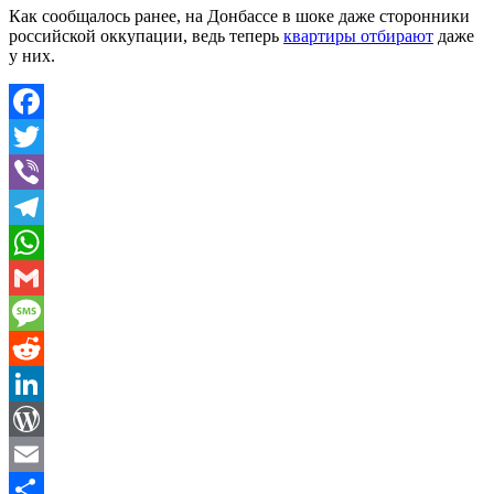
Как сообщалось ранее, на Донбассе в шоке даже сторонники
российской оккупации, ведь теперь
квартиры отбирают
даже
у них.
Facebook
Twitter
Viber
Telegram
WhatsApp
Gmail
Message
Reddit
LinkedIn
WordPress
Email