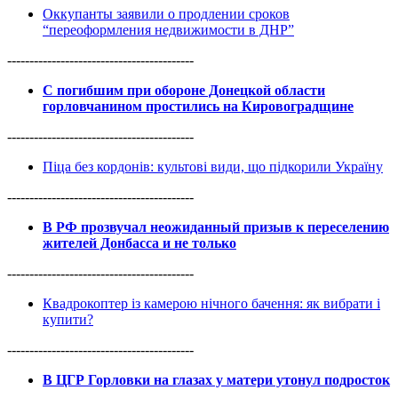
Оккупанты заявили о продлении сроков
“переоформления недвижимости в ДНР”
------------------------------------------
С погибшим при обороне Донецкой области
горловчанином простились на Кировоградщине
------------------------------------------
Піца без кордонів: культові види, що підкорили Україну
------------------------------------------
В РФ прозвучал неожиданный призыв к переселению
жителей Донбасса и не только
------------------------------------------
Квадрокоптер із камерою нічного бачення: як вибрати і
купити?
------------------------------------------
В ЦГР Горловки на глазах у матери утонул подросток