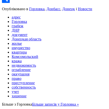
Share
Опубліковано в
Горловка
,
Донбасс
,
Донецк
і
Новости
адрес
Горловка
грабеж
ДНР
документ
Донецкая область
жилье
имущество
квартира
Комсомольский
кража
недвижимость
ограбление
оккупация
право
преступление
собственность
учет
хищение
Більше з
Горловка
Більше записів у Горловка »