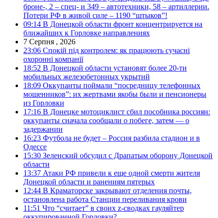
броне-, 2 – спец- и 349 – автотехники, 58 – артиллерии.
Потери РФ в живой силе – 1190 “штыков”!
09:14
В Донецкой области фронт концентрируется на
ближайших к Горловке направлениях
7 Серпня , 2026
23:06
Спокій під контролем: як працюють сучасні
охоронні компанії
18:52
В Донецкой области установят более 20-ти
мобильных железобетонных укрытий
18:09
Оккупанты поймали “посредницу телефонных
мошенников”: их жертвами якобы были и пенсионеры
из Горловки
17:16
В Донецке мотоциклист сбил пособника россиян:
оккупанты сначала сообщали о побеге, затем — о
задержании
16:23
Футбола не будет – Россия разбила стадион и в
Одессе
15:30
Зеленский обсудил с Драпатым оборону Донецкой
области
13:37
Атаки РФ привели к еще одной смерти жителя
Донецкой области и ранениям пятерых
12:44
В Краматорске закрывают отделения почты,
остановлена работа Станции переливания крови
11:51
Что “считает” в своих z-сводках гауляйтер
оккупированной Горловки?