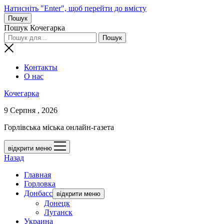
Натисніть "Enter", щоб перейти до вмісту
Пошук
Пошук Кочегарка
Контакты
О нас
Кочегарка
9 Серпня , 2026
Горлівська міська онлайн-газета
відкрити меню
Назад
Главная
Горловка
Донбасс
відкрити меню
Донецк
Луганск
Украина