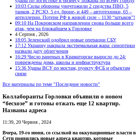
удары по логистике и бизнесу, пожары по всему городу
10:03
Силы обороны уничтожили 2 средства ПВО, 5
танков, 2 РСЗО, 5 ед. броне- и 449 – автотехники, 65 –
артиллерии. Потери РФ в живой силе – 1130 “штыков”!
09:10
На Покровском направлении снова больше всего
атак, чем на ближайшем к Горловке
4 Серпня , 2026
18:05
Зеленский одобрил новые операции СБУ
17:12
Украину накрыла экстремальная жара: синоптики
назвали дату облегчения
16:29
Число раненых в Краматорске выросло до 24:
повреждены дома, школы и инфраструктура
15:36
Удары ВСУ по мостам, пункту ФСБ и объектам
связи
Все материалы по теме "Последние новости"
Коллаборанты Горловки объявили о новом
“бесхозе” и готовы отжать еще 12 квартир.
Названы адреса
11:39, 20 Червня , 2024
Вчера, 19-го июня, со ссылкой на оккупационные власти в
Сети появились новые адреса квартир, которые