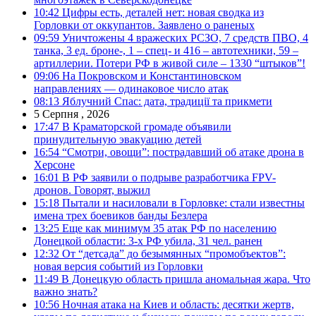
10:42
Цифры есть, деталей нет: новая сводка из
Горловки от оккупантов. Заявлено о раненых
09:59
Уничтожены 4 вражеских РСЗО, 7 средств ПВО, 4
танка, 3 ед. броне-, 1 – спец- и 416 – автотехники, 59 –
артиллерии. Потери РФ в живой силе – 1330 “штыков”!
09:06
На Покровском и Константиновском
направлениях — одинаковое число атак
08:13
Яблучний Спас: дата, традиції та прикмети
5 Серпня , 2026
17:47
В Краматорской громаде объявили
принудительную эвакуацию детей
16:54
“Смотри, овощи”: пострадавший об атаке дрона в
Херсоне
16:01
В РФ заявили о подрыве разработчика FPV-
дронов. Говорят, выжил
15:18
Пытали и насиловали в Горловке: стали известны
имена трех боевиков банды Безлера
13:25
Еще как минимум 35 атак РФ по населению
Донецкой области: 3-х РФ убила, 31 чел. ранен
12:32
От “детсада” до безымянных “промобъектов”:
новая версия событий из Горловки
11:49
В Донецкую область пришла аномальная жара. Что
важно знать?
10:56
Ночная атака на Киев и область: десятки жертв,