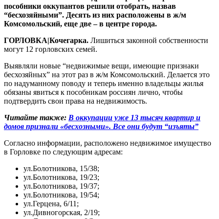
пособники оккупантов решили отобрать, назвав
“бесхозяйными”. Десять из них расположены в ж/м
Комсомольский, еще две – в центре города.
ГОРЛОВКА|Кочегарка.
Лишиться законной собственности
могут 12 горловских семей.
Выявляли новые “недвижимые вещи, имеющие признаки
бесхозяйных” на этот раз в ж/м Комсомольский. Делается это
по надуманному поводу и теперь именно владельцы жилья
обязаны явиться к пособникам россиян лично, чтобы
подтвердить свои права на недвижимость.
Читайте также:
В оккупации уже 13 тысяч квартир и
домов признали «бесхозными». Все они будут “изъяты”
Согласно информации, расположено недвижимое имущество
в Горловке по следующим адресам:
ул.Болотникова, 15/38;
ул.Болотникова, 19/23;
ул.Болотникова, 19/37;
ул.Болотникова, 19/54;
ул.Герцена, 6/11;
ул.Дивногорская, 2/19;