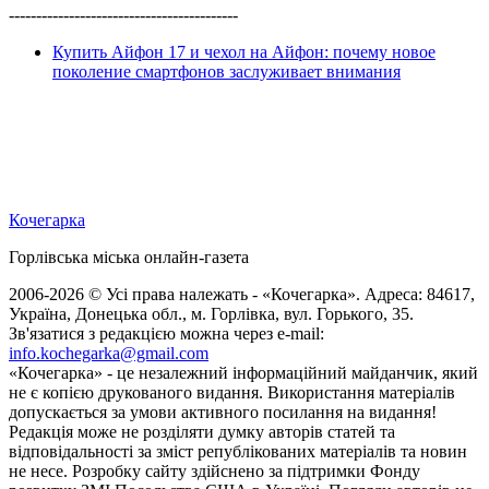
------------------------------------------
Купить Айфон 17 и чехол на Айфон: почему новое
поколение смартфонов заслуживает внимания
Кочегарка
Горлівська міська онлайн-газета
2006-2026 © Усі права належать - «Кочегарка». Адреса: 84617,
Україна, Донецька обл., м. Горлівка, вул. Горького, 35.
Зв'язатися з редакцією можна через e-mail:
info.kochegarka@gmail.com
«Кочегарка» - це незалежний інформаційний майданчик, який
не є копією друкованого видання. Використання матеріалів
допускається за умови активного посилання на видання!
Редакція може не розділяти думку авторів статей та
відповідальності за зміст републікованих матеріалів та новин
не несе. Розробку сайту здійснено за підтримки Фонду