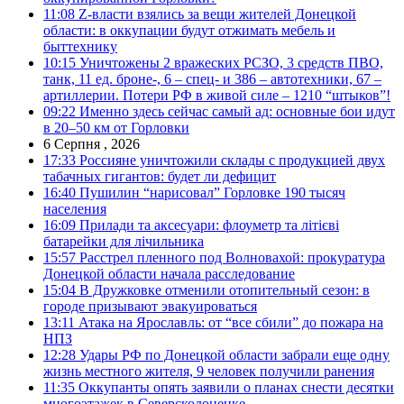
11:08
Z-власти взялись за вещи жителей Донецкой
области: в оккупации будут отжимать мебель и
быттехнику
10:15
Уничтожены 2 вражеских РСЗО, 3 средств ПВО,
танк, 11 ед. броне-, 6 – спец- и 386 – автотехники, 67 –
артиллерии. Потери РФ в живой силе – 1210 “штыков”!
09:22
Именно здесь сейчас самый ад: основные бои идут
в 20–50 км от Горловки
6 Серпня , 2026
17:33
Россияне уничтожили склады с продукцией двух
табачных гигантов: будет ли дефицит
16:40
Пушилин “нарисовал” Горловке 190 тысяч
населения
16:09
Прилади та аксесуари: флоуметр та літієві
батарейки для лічильника
15:57
Расстрел пленного под Волновахой: прокуратура
Донецкой области начала расследование
15:04
В Дружковке отменили отопительный сезон: в
городе призывают эвакуироваться
13:11
Атака на Ярославль: от “все сбили” до пожара на
НПЗ
12:28
Удары РФ по Донецкой области забрали еще одну
жизнь местного жителя, 9 человек получили ранения
11:35
Оккупанты опять заявили о планах снести десятки
многоэтажек в Северскодонецке