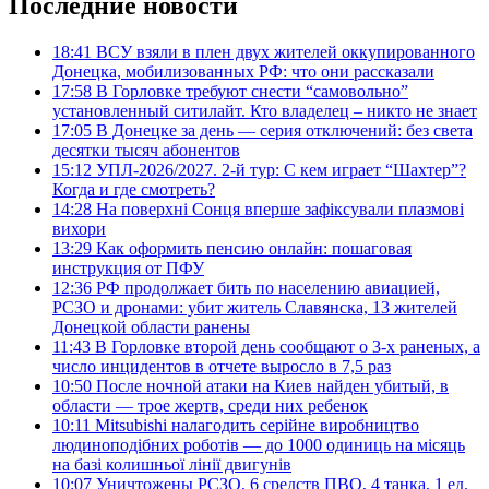
Последние новости
18:41
ВСУ взяли в плен двух жителей оккупированного
Донецка, мобилизованных РФ: что они рассказали
17:58
В Горловке требуют снести “самовольно”
установленный ситилайт. Кто владелец – никто не знает
17:05
В Донецке за день — серия отключений: без света
десятки тысяч абонентов
15:12
УПЛ-2026/2027. 2-й тур: С кем играет “Шахтер”?
Когда и где смотреть?
14:28
На поверхні Сонця вперше зафіксували плазмові
вихори
13:29
Как оформить пенсию онлайн: пошаговая
инструкция от ПФУ
12:36
РФ продолжает бить по населению авиацией,
РСЗО и дронами: убит житель Славянска, 13 жителей
Донецкой области ранены
11:43
В Горловке второй день сообщают о 3-х раненых, а
число инцидентов в отчете выросло в 7,5 раз
10:50
После ночной атаки на Киев найден убитый, в
области — трое жертв, среди них ребенок
10:11
Mitsubishi налагодить серійне виробництво
людиноподібних роботів — до 1000 одиниць на місяць
на базі колишньої лінії двигунів
10:07
Уничтожены РСЗО, 6 средств ПВО, 4 танка, 1 ед.