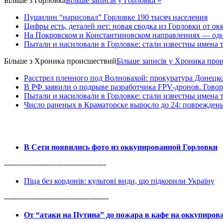
Більше з
Горловка
Більше записів у Горловка »
Пушилин “нарисовал” Горловке 190 тысяч населения
Цифры есть, деталей нет: новая сводка из Горловки от ок
На Покровском и Константиновском направлениях — оди
Пытали и насиловали в Горловке: стали известны имена 
Більше з
Хроника происшествий
Більше записів у Хроника про
Расстрел пленного под Волновахой: прокуратура Донецко
В РФ заявили о подрыве разработчика FPV-дронов. Гово
Пытали и насиловали в Горловке: стали известны имена 
Число раненых в Краматорске выросло до 24: поврежден
В Сети появились фото из оккупированной Горловки
-----------------------------------------
Піца без кордонів: культові види, що підкорили Україну
------------------------------------------
От “атаки на Путина” до пожара в кафе на оккупиро