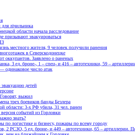
ия
и для лічильника
нецкой области начала расследование
де призывают эвакуироваться
ПЗ
изнь местного жителя, 9 человек получили ранения
многоэтажек в Северскодонецке
 от оккупантов. Заявлено о раненых
ка, 3 ед. броне-, 1 – спец- и 416 – автотехники, 59 – артиллер
— одинаковое число атак
 эвакуацию детей
ерсоне
 Говорят, выжил
мена трех боевиков банды Безлера
 области: 3-х РФ убила, 31 чел. ранен
 версия событий из Горловки
важно знать?
ары по логистике и бизнесу, пожары по всему городу
, 2 РСЗО, 5 ед. броне- и 449 – автотехники, 65 – артиллерии. 
ак, чем на ближайшем к Горловке