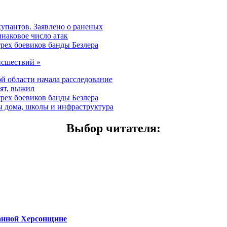
купантов. Заявлено о раненых
наковое число атак
трех боевиков банды Безлера
исшествий »
й области начала расследование
рят, выжил
трех боевиков банды Безлера
ы дома, школы и инфраструктура
Выбор читателя
:
ванной Херсонщине