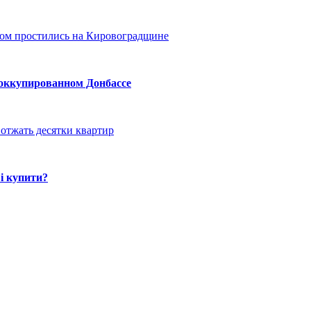
ом простились на Кировоградщине
 оккупированном Донбассе
отжать десятки квартир
і купити?