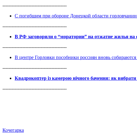
------------------------------------------
С погибшим при обороне Донецкой области горловчанин
------------------------------------------
В РФ заговорили о “моратории” на отжатие жилья на
------------------------------------------
В центре Горловки пособники россиян вновь собираются 
------------------------------------------
Квадрокоптер із камерою нічного бачення: як вибрати 
------------------------------------------
Кочегарка