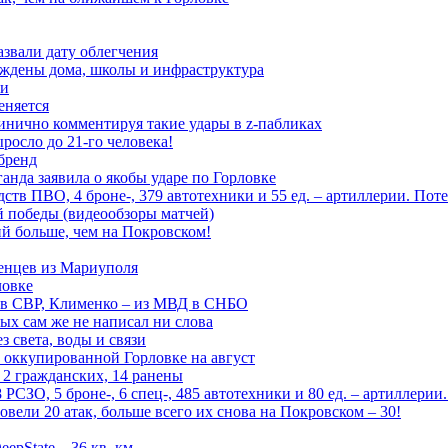
азвали дату облегчения
еждены дома, школы и инфраструктура
зи
еняется
инично комментируя такие удары в z-пабликах
росло до 21-го человека!
 бренд
анда заявила о якобы ударе по Горловке
тв ПВО, 4 броне-, 379 автотехники и 55 ед. – артиллерии. Поте
ой победы (видеообзоры матчей)
й больше, чем на Покровском!
енцев из Мариуполя
ловке
 в СВР, Клименко – из МВД в СНБО
рых сам же не написал ни слова
 света, воды и связи
 оккупированной Горловке на август
 2 гражданских, 14 ранены
СЗО, 5 броне-, 6 спец-, 485 автотехники и 80 ед. – артиллерии
вели 20 атак, больше всего их снова на Покровском – 30!
epState – 36 кв. км