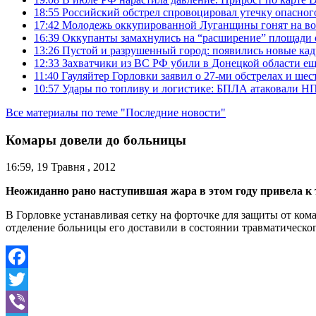
18:55
Российский обстрел спровоцировал утечку опасног
17:42
Молодежь оккупированной Луганщины гонят на во
16:39
Оккупанты замахнулись на “расширение” площади 
13:26
Пустой и разрушенный город: появились новые ка
12:33
Захватчики из ВС РФ убили в Донецкой области ещ
11:40
Гауляйтер Горловки заявил о 27-ми обстрелах и ше
10:57
Удары по топливу и логистике: БПЛА атаковали НПЗ
Все материалы по теме "Последние новости"
Комары довели до больницы
16:59, 19 Травня , 2012
Неожиданно рано наступившая жара в этом году привела к 
В Горловке устанавливая сетку на форточке для защиты от ком
отделение больницы его доставили в состоянии травматическог
Facebook
Twitter