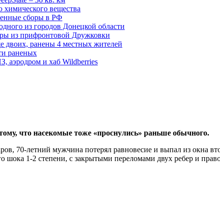
о химического вещества
енные сборы в РФ
одного из городов Донецкой области
дры из прифронтовой Дружковки
е двоих, ранены 4 местных жителей
сти раненых
, аэродром и хаб Wildberries
тому, что насекомые тоже «проснулись» раньше обычного.
аров, 70-летний мужчина потерял равновесие и выпал из окна вт
о шока 1-2 степени, с закрытыми переломами двух ребер и право