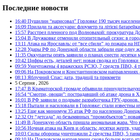
Последние новости
16:40
Пушилин “нарисовал” Горловке 190 тысяч населен
16:09
Прилади та аксесуари: флоуметр та літієві батарейк
15:57
Расстрел пленного под Волновахой: прокуратура До
15:04
В Дружковке отменили отопительный сезон: в горо
13:11
Атака на Ярославль: от “все сбили” до пожара на Н
12:28
Удары РФ по Донецкой области забрали еще одну ж
11:35
Оккупанты опять заявили о планах снести десятки 
10:42
Цифры есть, деталей нет: новая сводка из Горловки
09:59
Уничтожены 4 вражеских РСЗО, 7 средств ПВО, 4 тан
09:06
На Покровском и Константиновском направлениях 
08:13
Яблучний Спас: дата, традиції та прикмети
5 Серпня , 2026
17:47
В Краматорской громаде объявили принудительную
16:54
“Смотри, овощи”: пострадавший об атаке дрона в Х
16:01
В РФ заявили о подрыве разработчика FPV-дронов.
15:18
Пытали и насиловали в Горловке: стали известны и
13:25
Еще как минимум 35 атак РФ по населению Донецкой
12:32
От “детсада” до безымянных “промобъектов”: новая
11:49
В Донецкую область пришла аномальная жара. Что 
10:56
Ночная атака на Киев и область: десятки жертв, уд
10:03
Силы обороны уничтожили 2 средства ПВО, 5 танков
09:10
На Покровском направлении снова больше всего ат