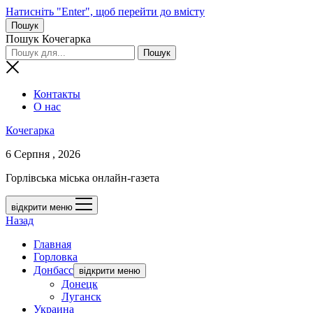
Натисніть "Enter", щоб перейти до вмісту
Пошук
Пошук Кочегарка
Контакты
О нас
Кочегарка
6 Серпня , 2026
Горлівська міська онлайн-газета
відкрити меню
Назад
Главная
Горловка
Донбасс
відкрити меню
Донецк
Луганск
Украина