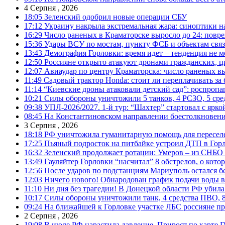
4 Серпня , 2026
18:05
Зеленский одобрил новые операции СБУ
17:12
Украину накрыла экстремальная жара: синоптики н
16:29
Число раненых в Краматорске выросло до 24: повр
15:36
Удары ВСУ по мостам, пункту ФСБ и объектам свя
13:43
Демография Горловки: время идет – тенденция не м
12:50
Россияне открыто атакуют дронами гражданских, ц
12:07
Авиаудар по центру Краматорска: число раненых вы
11:49
Садовый трактор Honda: стоит ли переплачивать за
11:14
“Киевские дроны атаковали детский сад”: роспропаг
10:21
Силы обороны уничтожили 5 танков, 4 РСЗО, 5 средс
09:38
УПЛ-2026/2027. 1-й тур: “Шахтер” стартовал с ярк
08:45
На Константиновском направлении боестолкновени
3 Серпня , 2026
18:18
РФ уничтожила гуманитарную помощь для пересел
17:25
Пьяный подросток на питбайке устроил ДТП в Гор
16:32
Зеленский продолжает ротации: Умеров – из СНБО
13:49
Гауляйтер Горловки “насчитал” 8 обстрелов, о кото
12:56
После ударов по подстанциям Мариуполь остался без
12:03
Ничего нового! Обнародован график подачи воды в
11:10
Ни дня без трагедии! В Донецкой области РФ убила
10:17
Силы обороны уничтожили танк, 4 средства ПВО, 8 Р
09:24
На ближайшей к Горловке участке ЛБС россияне про
2 Серпня , 2026
19:08
В июле РФ нарастила давление. Прирост по карте De