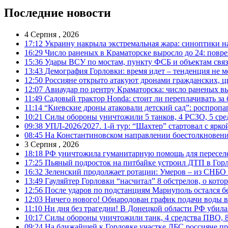
Последние новости
4 Серпня , 2026
17:12
Украину накрыла экстремальная жара: синоптики н
16:29
Число раненых в Краматорске выросло до 24: повр
15:36
Удары ВСУ по мостам, пункту ФСБ и объектам свя
13:43
Демография Горловки: время идет – тенденция не м
12:50
Россияне открыто атакуют дронами гражданских, ц
12:07
Авиаудар по центру Краматорска: число раненых вы
11:49
Садовый трактор Honda: стоит ли переплачивать за
11:14
“Киевские дроны атаковали детский сад”: роспропаг
10:21
Силы обороны уничтожили 5 танков, 4 РСЗО, 5 средс
09:38
УПЛ-2026/2027. 1-й тур: “Шахтер” стартовал с ярк
08:45
На Константиновском направлении боестолкновени
3 Серпня , 2026
18:18
РФ уничтожила гуманитарную помощь для пересел
17:25
Пьяный подросток на питбайке устроил ДТП в Гор
16:32
Зеленский продолжает ротации: Умеров – из СНБО
13:49
Гауляйтер Горловки “насчитал” 8 обстрелов, о кото
12:56
После ударов по подстанциям Мариуполь остался без
12:03
Ничего нового! Обнародован график подачи воды в
11:10
Ни дня без трагедии! В Донецкой области РФ убила
10:17
Силы обороны уничтожили танк, 4 средства ПВО, 8 Р
09:24
На ближайшей к Горловке участке ЛБС россияне про