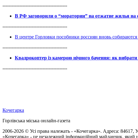
------------------------------------------
В РФ заговорили о “моратории” на отжатие жилья на
------------------------------------------
В центре Горловки пособники россиян вновь собираются 
------------------------------------------
Квадрокоптер із камерою нічного бачення: як вибрати 
------------------------------------------
Кочегарка
Горлівська міська онлайн-газета
2006-2026 © Усі права належать - «Кочегарка». Адреса: 84617, Ук
«Кочегарка» - це незалежний інформаційний майданчик, який н