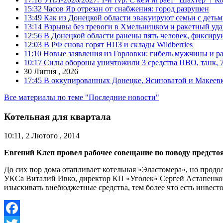
15:32
Часов Яр отрезан от снабжения: город разрушен
13:49
Как из Донецкой области эвакуируют семьи с деть
13:14
Взрывы без тревоги в Хмельницком и ракетный уда
12:56
В Донецкой области ранены пять человек, фиксиру
12:03
В РФ снова горят НПЗ и склады Wildberries
11:10
Новые заявления из Горловки: гибель мужчины и р
10:17
Силы обороны уничтожили 3 средства ПВО, танк, 7 б
30 Липня , 2026
17:45
В оккупированных Донецке, Ясиноватой и Макеевке
Все материалы по теме "Последние новости"
Котельная для квартала
10:11, 2 Лютого , 2014
Евгений Клеп провел рабочее совещание по поводу предсто
До сих пор дома отапливает котельная «Эластомера», но прод
УКСа Виталий Ивко, директор КП «Уголек» Сергей Астапенков.
изыскивать внебюджетные средства, тем более что есть инвест