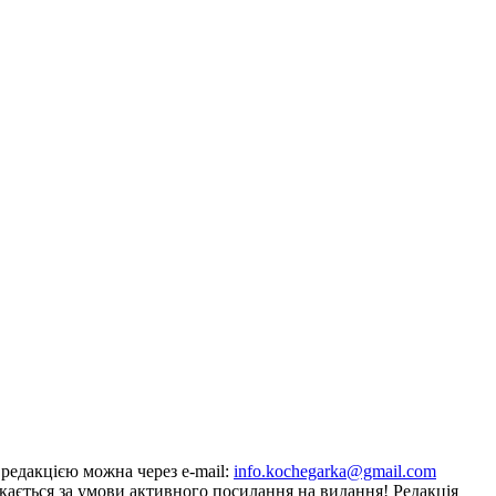
з редакцією можна через e-mail:
info.kochegarka@gmail.com
кається за умови активного посилання на видання! Редакція