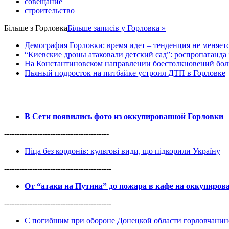
совещание
строительство
Більше з
Горловка
Більше записів у Горловка »
Демография Горловки: время идет – тенденция не меняет
“Киевские дроны атаковали детский сад”: роспропаганда 
На Константиновском направлении боестолкновений бол
Пьяный подросток на питбайке устроил ДТП в Горловке
В Сети появились фото из оккупированной Горловки
-----------------------------------------
Піца без кордонів: культові види, що підкорили Україну
------------------------------------------
От “атаки на Путина” до пожара в кафе на оккупиро
------------------------------------------
С погибшим при обороне Донецкой области горловчанин