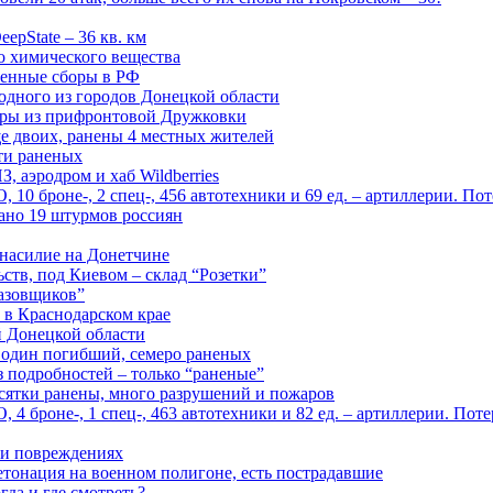
epState – 36 кв. км
о химического вещества
енные сборы в РФ
одного из городов Донецкой области
дры из прифронтовой Дружковки
е двоих, ранены 4 местных жителей
сти раненых
, аэродром и хаб Wildberries
0 броне-, 2 спец-, 456 автотехники и 69 ед. – артиллерии. Поте
ано 19 штурмов россиян
 насилие на Донетчине
ств, под Киевом – склад “Розетки”
газовщиков”
 в Краснодарском крае
й Донецкой области
: один погибший, семеро раненых
з подробностей – только “раненые”
есятки ранены, много разрушений и пожаров
 броне-, 1 спец-, 463 автотехники и 82 ед. – артиллерии. Поте
м и повреждениях
онация на военном полигоне, есть пострадавшие
гда и где смотреть?