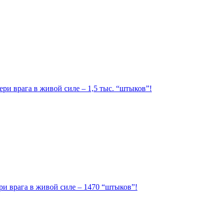
ри врага в живой силе – 1,5 тыс. “штыков”!
ри врага в живой силе – 1470 “штыков”!