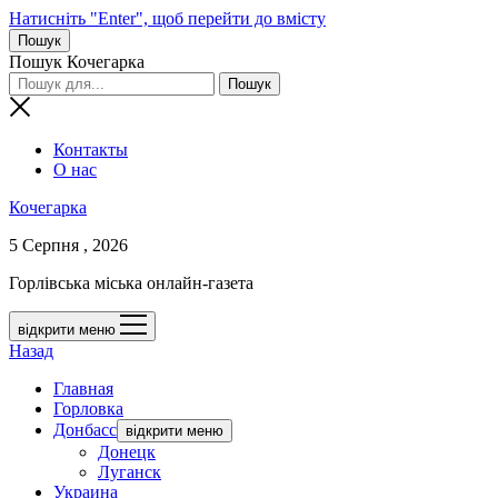
Натисніть "Enter", щоб перейти до вмісту
Пошук
Пошук Кочегарка
Контакты
О нас
Кочегарка
5 Серпня , 2026
Горлівська міська онлайн-газета
відкрити меню
Назад
Главная
Горловка
Донбасс
відкрити меню
Донецк
Луганск
Украина