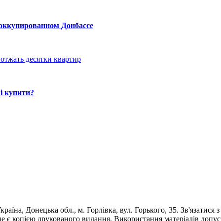
 оккупированном Донбассе
отжать десятки квартир
і купити?
раїна, Донецька обл., м. Горлівка, вул. Горького, 35. Зв'язатися 
е є копією друкованого видання. Використання матеріалів допус