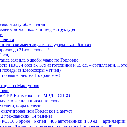
азвали дату облегчения
еждены дома, школы и инфраструктура
зи
еняется
инично комментируя такие удары в z-пабликах
росло до 21-го человека!
 бренд
анда заявила о якобы ударе по Горловке
тв ПВО, 4 броне-, 379 автотехники и 55 ед. – артиллерии. Поте
ой победы (видеообзоры матчей)
й больше, чем на Покровском!
енцев из Мариуполя
ловке
 в СВР, Клименко – из МВД в СНБО
рых сам же не написал ни слова
 света, воды и связи
 оккупированной Горловке на август
 2 гражданских, 14 ранены
СЗО, 5 броне-, 6 спец-, 485 автотехники и 80 ед. – артиллерии
вели 20 атак, больше всего их снова на Покровском – 30!