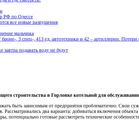
ми
р РФ по Одессе
ются все новые разрушения
анение мальчика
роне-, 3 спец-, 413 ед. автотехники и 42 – артиллерии. Потери
 завтра подавать воду не будут
ящего строительства в Горловке котельной для обслуживания
олжать быть зависимым от предприятия проблематично. Свои суж
 Рассматривались два варианта: добиваться включения объекта
оры, потенциально готовые рассмотреть технические особенност