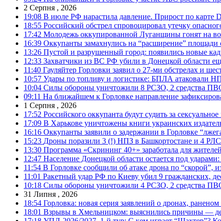
2 Серпня , 2026
19:08
В июле РФ нарастила давление. Прирост по карте De
18:55
Российский обстрел спровоцировал утечку опасног
17:42
Молодежь оккупированной Луганщины гонят на во
16:39
Оккупанты замахнулись на “расширение” площади 
13:26
Пустой и разрушенный город: появились новые ка
12:33
Захватчики из ВС РФ убили в Донецкой области ещ
11:40
Гауляйтер Горловки заявил о 27-ми обстрелах и ше
10:57
Удары по топливу и логистике: БПЛА атаковали НПЗ
10:04
Силы обороны уничтожили 8 РСЗО, 2 средства ПВО, 1
09:11
На ближайшем к Горловке направление зафиксиров
1 Серпня , 2026
17:52
Российского оккупанта будут судить за сексуальное
17:09
В Харькове уничтожены книги украинских издатель
16:16
Оккупанты заявили о задержании в Горловке “лже
15:23
Дроны поразили 3 (!) НПЗ в Башкортостане и 4 РЛС
13:30
Программа «Скрининг 40+» заработала для жителе
12:47
Население Донецкой области остается под ударами
11:54
В Горловке сообщили об атаке дрона по “скорой”, и
11:01
Ракетный удар РФ по Киеву убил 9 гражданских, д
10:18
Силы обороны уничтожили 4 РСЗО, 2 средства ПВО, 4
31 Липня , 2026
18:54
Горловка: новая серия заявлений о дронах, ранено
18:01
Взрывы в Хмельницком: выяснились причины — дет
17:18
УПЛ-2026/2027. 1-й тур: С кем играет “Шахтер”? Ко