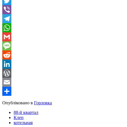
Facebook
Twitter
Viber
Telegram
WhatsApp
Gmail
Message
Reddit
LinkedIn
WordPress
Email
Share
Опубліковано в
Горловка
88-й квартал
Клеп
котельная