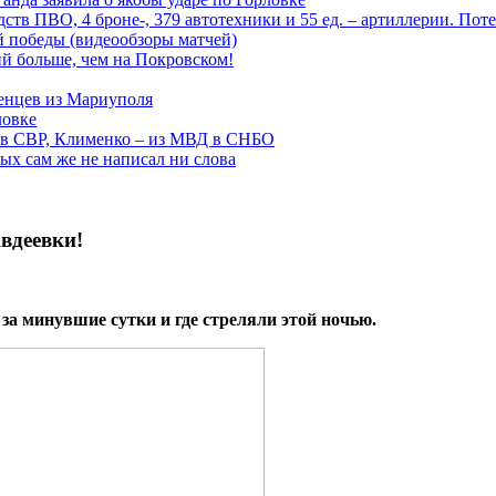
тв ПВО, 4 броне-, 379 автотехники и 55 ед. – артиллерии. Поте
ой победы (видеообзоры матчей)
й больше, чем на Покровском!
енцев из Мариуполя
ловке
 в СВР, Клименко – из МВД в СНБО
рых сам же не написал ни слова
Авдеевки!
за минувшие сутки и где стреляли этой ночью.