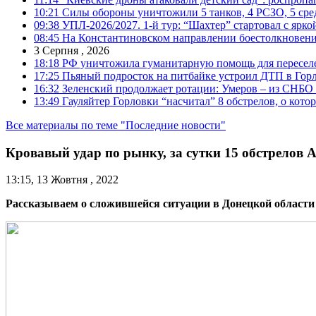
10:21
Силы обороны уничтожили 5 танков, 4 РСЗО, 5 средс
09:38
УПЛ-2026/2027. 1-й тур: “Шахтер” стартовал с ярк
08:45
На Константиновском направлении боестолкновени
3 Серпня , 2026
18:18
РФ уничтожила гуманитарную помощь для пересел
17:25
Пьяный подросток на питбайке устроил ДТП в Гор
16:32
Зеленский продолжает ротации: Умеров – из СНБО
13:49
Гауляйтер Горловки “насчитал” 8 обстрелов, о кото
Все материалы по теме "Последние новости"
Кровавый удар по рынку, за сутки 15 обстрелов 
13:15, 13 Жовтня , 2022
Рассказываем о сложившейся ситуации в Донецкой области 