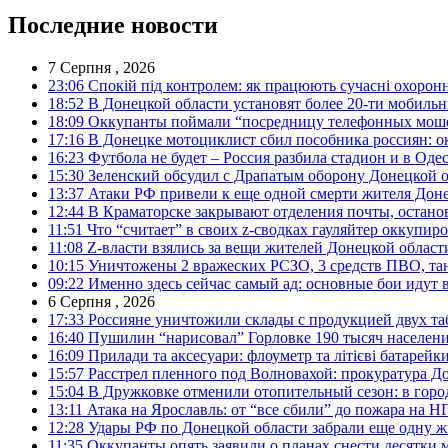
Последние новости
7 Серпня , 2026
23:06
Спокій під контролем: як працюють сучасні охоронн
18:52
В Донецкой области установят более 20-ти мобил
18:09
Оккупанты поймали “посредницу телефонных моше
17:16
В Донецке мотоциклист сбил пособника россиян: о
16:23
Футбола не будет – Россия разбила стадион и в Оде
15:30
Зеленский обсудил с Драпатым оборону Донецкой 
13:37
Атаки РФ привели к еще одной смерти жителя Доне
12:44
В Краматорске закрывают отделения почты, остано
11:51
Что “считает” в своих z-сводках гауляйтер оккупи
11:08
Z-власти взялись за вещи жителей Донецкой област
10:15
Уничтожены 2 вражеских РСЗО, 3 средств ПВО, танк,
09:22
Именно здесь сейчас самый ад: основные бои идут 
6 Серпня , 2026
17:33
Россияне уничтожили склады с продукцией двух та
16:40
Пушилин “нарисовал” Горловке 190 тысяч населен
16:09
Прилади та аксесуари: флоуметр та літієві батарейк
15:57
Расстрел пленного под Волновахой: прокуратура До
15:04
В Дружковке отменили отопительный сезон: в горо
13:11
Атака на Ярославль: от “все сбили” до пожара на Н
12:28
Удары РФ по Донецкой области забрали еще одну ж
11:35
Оккупанты опять заявили о планах снести десятки 