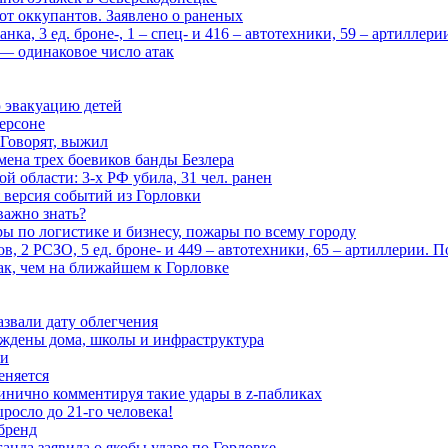
 от оккупантов. Заявлено о раненых
ка, 3 ед. броне-, 1 – спец- и 416 – автотехники, 59 – артиллер
— одинаковое число атак
 эвакуацию детей
ерсоне
 Говорят, выжил
мена трех боевиков банды Безлера
 области: 3-х РФ убила, 31 чел. ранен
 версия событий из Горловки
важно знать?
ары по логистике и бизнесу, пожары по всему городу
, 2 РСЗО, 5 ед. броне- и 449 – автотехники, 65 – артиллерии. 
ак, чем на ближайшем к Горловке
азвали дату облегчения
еждены дома, школы и инфраструктура
зи
еняется
инично комментируя такие удары в z-пабликах
росло до 21-го человека!
 бренд
анда заявила о якобы ударе по Горловке