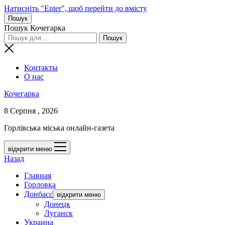
Натисніть "Enter", щоб перейти до вмісту
Пошук
Пошук Кочегарка
Контакты
О нас
Кочегарка
8 Серпня , 2026
Горлівська міська онлайн-газета
відкрити меню
Назад
Главная
Горловка
Донбасс
відкрити меню
Донецк
Луганск
Украина