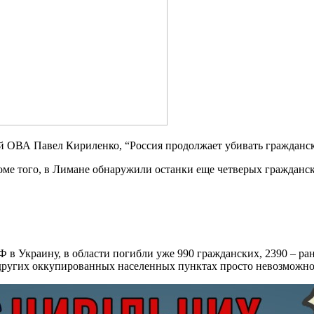
й ОВА Павел Кириленко, “Россия продолжает убивать гражданс
оме того, в Лимане обнаружили останки еще четверых гражданск
Ф в Украину, в области погибли уже 990 гражданских, 2390 – ра
е других оккупированных населенных пунктах просто невозможно