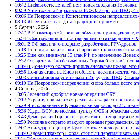
10:42
Цифры есть, деталей нет: новая сводка из Горловки
09:59
Уничтожены 4 вражеских РСЗО, 7 средств ПВО, 4 тан
09:06
На Покровском и Константиновском направлениях 
08:13
Яблучний Спас: дата, традиції та прикмети
5 Серпня , 2026
17:47
В Краматорской громаде объявили принудительную
16:54
“Смотри, овощи”: пострадавший об атаке дрона в Х
16:01
В РФ заявили о подрыве разработчика FPV-дронов.
15:18
Пытали и насиловали в Горловке: стали известны и
13:25
Еще как минимум 35 атак РФ по населению Донецкой
12:32
От “детсада” до безымянных “промобъектов”: новая
11:49
В Донецкую область пришла аномальная жара. Что 
10:56
Ночная атака на Киев и область: десятки жертв, уд
10:03
Силы обороны уничтожили 2 средства ПВО, 5 танков
09:10
На Покровском направлении снова больше всего ат
4 Серпня , 2026
18:05
Зеленский одобрил новые операции СБУ
17:12
Украину накрыла экстремальная жара: синоптики н
16:29
Число раненых в Краматорске выросло до 24: повр
15:36
Удары ВСУ по мостам, пункту ФСБ и объектам свя
13:43
Демография Горловки: время идет – тенденция не м
12:50
Россияне открыто атакуют дронами гражданских, ц
12:07
Авиаудар по центру Краматорска: число раненых вы
11:49
Садовый трактор Honda: стоит ли переплачивать за
11:14
“Киевские дроны атаковали детский сад”: роспропаг