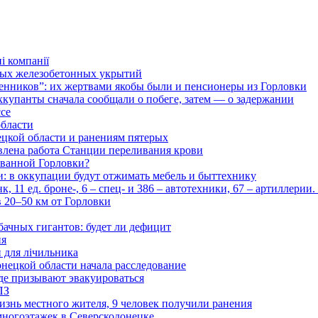
і компанії
ьных железобетонных укрытий
нников”: их жертвами якобы были и пенсионеры из Горловки
ккупанты сначала сообщали о побеге, затем — о задержании
ссе
области
цкой области и ранениям пятерых
влена работа Станции переливания крови
рованной Горловки?
и: в оккупации будут отжимать мебель и быттехнику
 11 ед. броне-, 6 – спец- и 386 – автотехники, 67 – артиллерии
в 20–50 км от Горловки
бачных гигантов: будет ли дефицит
ия
и для лічильника
нецкой области начала расследование
де призывают эвакуироваться
ПЗ
изнь местного жителя, 9 человек получили ранения
многоэтажек в Северскодонецке