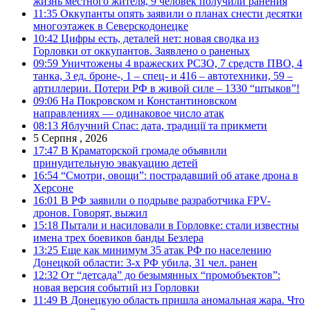
жизнь местного жителя, 9 человек получили ранения
11:35
Оккупанты опять заявили о планах снести десятки
многоэтажек в Северскодонецке
10:42
Цифры есть, деталей нет: новая сводка из
Горловки от оккупантов. Заявлено о раненых
09:59
Уничтожены 4 вражеских РСЗО, 7 средств ПВО, 4
танка, 3 ед. броне-, 1 – спец- и 416 – автотехники, 59 –
артиллерии. Потери РФ в живой силе – 1330 “штыков”!
09:06
На Покровском и Константиновском
направлениях — одинаковое число атак
08:13
Яблучний Спас: дата, традиції та прикмети
5 Серпня , 2026
17:47
В Краматорской громаде объявили
принудительную эвакуацию детей
16:54
“Смотри, овощи”: пострадавший об атаке дрона в
Херсоне
16:01
В РФ заявили о подрыве разработчика FPV-
дронов. Говорят, выжил
15:18
Пытали и насиловали в Горловке: стали известны
имена трех боевиков банды Безлера
13:25
Еще как минимум 35 атак РФ по населению
Донецкой области: 3-х РФ убила, 31 чел. ранен
12:32
От “детсада” до безымянных “промобъектов”:
новая версия событий из Горловки
11:49
В Донецкую область пришла аномальная жара. Что