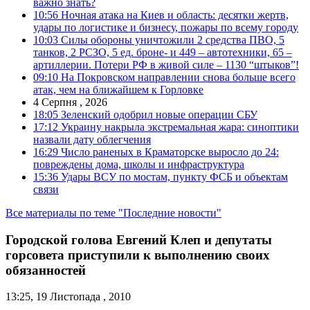
важно знать?
10:56
Ночная атака на Киев и область: десятки жертв,
удары по логистике и бизнесу, пожары по всему городу
10:03
Силы обороны уничтожили 2 средства ПВО, 5
танков, 2 РСЗО, 5 ед. броне- и 449 – автотехники, 65 –
артиллерии. Потери РФ в живой силе – 1130 “штыков”!
09:10
На Покровском направлении снова больше всего
атак, чем на ближайшем к Горловке
4 Серпня , 2026
18:05
Зеленский одобрил новые операции СБУ
17:12
Украину накрыла экстремальная жара: синоптики
назвали дату облегчения
16:29
Число раненых в Краматорске выросло до 24:
повреждены дома, школы и инфраструктура
15:36
Удары ВСУ по мостам, пункту ФСБ и объектам
связи
Все материалы по теме "Последние новости"
Городской голова Евгений Клеп и депутаты
горсовета приступили к выполнению своих
обязанностей
13:25, 19 Листопада , 2010