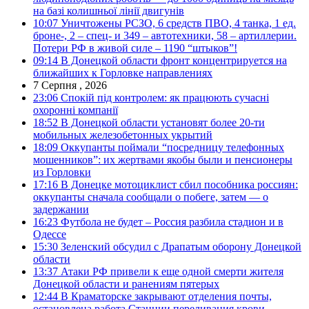
на базі колишньої лінії двигунів
10:07
Уничтожены РСЗО, 6 средств ПВО, 4 танка, 1 ед.
броне-, 2 – спец- и 349 – автотехники, 58 – артиллерии.
Потери РФ в живой силе – 1190 “штыков”!
09:14
В Донецкой области фронт концентрируется на
ближайших к Горловке направлениях
7 Серпня , 2026
23:06
Спокій під контролем: як працюють сучасні
охоронні компанії
18:52
В Донецкой области установят более 20-ти
мобильных железобетонных укрытий
18:09
Оккупанты поймали “посредницу телефонных
мошенников”: их жертвами якобы были и пенсионеры
из Горловки
17:16
В Донецке мотоциклист сбил пособника россиян:
оккупанты сначала сообщали о побеге, затем — о
задержании
16:23
Футбола не будет – Россия разбила стадион и в
Одессе
15:30
Зеленский обсудил с Драпатым оборону Донецкой
области
13:37
Атаки РФ привели к еще одной смерти жителя
Донецкой области и ранениям пятерых
12:44
В Краматорске закрывают отделения почты,
остановлена работа Станции переливания крови