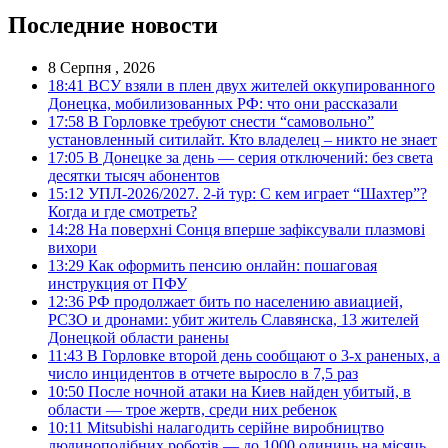
Последние новости
8 Серпня , 2026
18:41
ВСУ взяли в плен двух жителей оккупированного
Донецка, мобилизованных РФ: что они рассказали
17:58
В Горловке требуют снести “самовольно”
установленный ситилайт. Кто владелец – никто не знает
17:05
В Донецке за день — серия отключений: без света
десятки тысяч абонентов
15:12
УПЛ-2026/2027. 2-й тур: С кем играет “Шахтер”?
Когда и где смотреть?
14:28
На поверхні Сонця вперше зафіксували плазмові
вихори
13:29
Как оформить пенсию онлайн: пошаговая
инструкция от ПФУ
12:36
РФ продолжает бить по населению авиацией,
РСЗО и дронами: убит житель Славянска, 13 жителей
Донецкой области ранены
11:43
В Горловке второй день сообщают о 3-х раненых, а
число инцидентов в отчете выросло в 7,5 раз
10:50
После ночной атаки на Киев найден убитый, в
области — трое жертв, среди них ребенок
10:11
Mitsubishi налагодить серійне виробництво
людиноподібних роботів — до 1000 одиниць на місяць