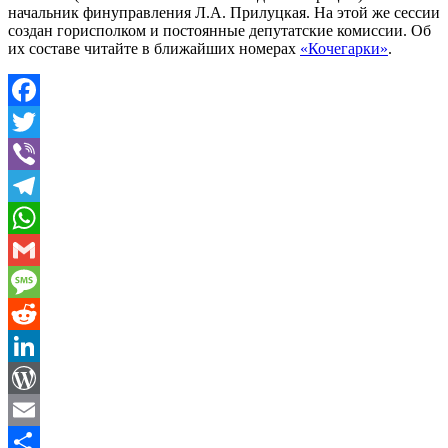
начальник финуправления Л.А. Прилуцкая. На этой же сессии
создан горисполком и постоянные депутатские комиссии. Об
их составе читайте в ближайших номерах
«Кочегарки»
.
Facebook
Twitter
Viber
Telegram
WhatsApp
Gmail
Message
Reddit
LinkedIn
WordPress
Email