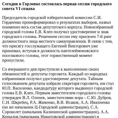
Сегодня в Горловке
состоялась первая сессия городского
совета VI созыва
Председатель городской избирательной комиссии С.И.
Гордиенко проинформировал о результатах выборов, назвал
поименно весь состав депутатского корпуса. Новоизбранный
городской голова Е.В. Клеп получил удостоверение и знак
городского головы. Решением сессии ему присвоен 7-й ранг
должностного лица местного самоуправления. В связи с тем,
что присягу госслужащего Евгений Викторович уже
принимал, вступая в должность пантелеймоновского
поселкового головы, этот торжественный момент
пропустили.
Со вчерашнего дня приступили к выполнению своих
обязанностей и депутаты горсовета. Каждый из народных
избранников получил удостоверение депутата. Тайным
голосованием депутаты избрали секретаря горсовета, им стал
Ю.П. Василенко, кандидатуру которого выдвинул городской
голова Е.В. Клеп. Первым заместителем городского головы
утвержден В.Л. Оленев, заместителями мэра – С.Ю. Дубров,
С.Н. Шкребец, Р.А. Живенко, В.В. Исаков, А.А. Ивахненко
(он же начальник Ц-Городской администрации), С.А.
Сороколет (начальник Калининской администрации), А.А.
Копылов (начальник Никитовской администрации) и