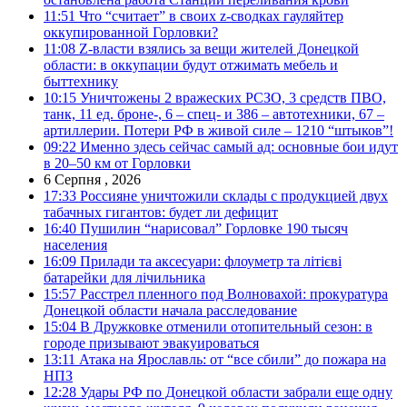
11:51
Что “считает” в своих z-сводках гауляйтер
оккупированной Горловки?
11:08
Z-власти взялись за вещи жителей Донецкой
области: в оккупации будут отжимать мебель и
быттехнику
10:15
Уничтожены 2 вражеских РСЗО, 3 средств ПВО,
танк, 11 ед. броне-, 6 – спец- и 386 – автотехники, 67 –
артиллерии. Потери РФ в живой силе – 1210 “штыков”!
09:22
Именно здесь сейчас самый ад: основные бои идут
в 20–50 км от Горловки
6 Серпня , 2026
17:33
Россияне уничтожили склады с продукцией двух
табачных гигантов: будет ли дефицит
16:40
Пушилин “нарисовал” Горловке 190 тысяч
населения
16:09
Прилади та аксесуари: флоуметр та літієві
батарейки для лічильника
15:57
Расстрел пленного под Волновахой: прокуратура
Донецкой области начала расследование
15:04
В Дружковке отменили отопительный сезон: в
городе призывают эвакуироваться
13:11
Атака на Ярославль: от “все сбили” до пожара на
НПЗ
12:28
Удары РФ по Донецкой области забрали еще одну