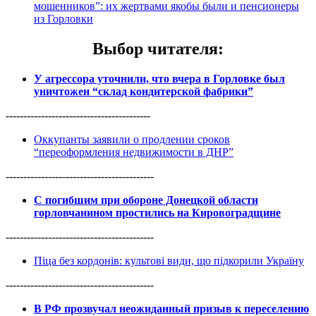
мошенников”: их жертвами якобы были и пенсионеры
из Горловки
Выбор читателя
:
У агрессора уточнили, что вчера в Горловке был
уничтожен “склад кондитерской фабрики”
-----------------------------------------
Оккупанты заявили о продлении сроков
“переоформления недвижимости в ДНР”
------------------------------------------
С погибшим при обороне Донецкой области
горловчанином простились на Кировоградщине
------------------------------------------
Піца без кордонів: культові види, що підкорили Україну
------------------------------------------
В РФ прозвучал неожиданный призыв к переселению