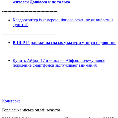
жителей Донбасса и не только
------------------------------------------
Квадрокоптер із камерою нічного бачення: як вибрати і
купити?
------------------------------------------
В ЦГР Горловки на глазах у матери утонул подросток
------------------------------------------
Купить Айфон 17 и чехол на Айфон: почему новое
поколение смартфонов заслуживает внимания
Кочегарка
Горлівська міська онлайн-газета