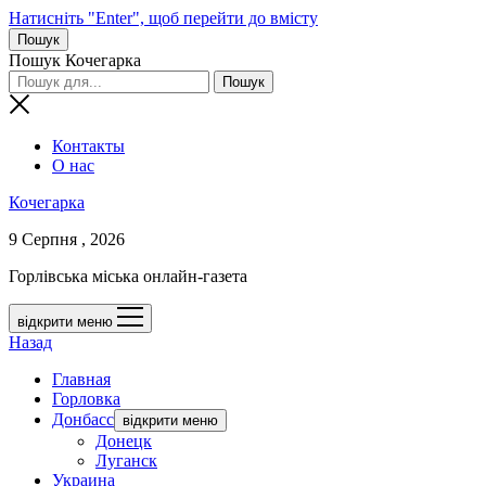
Натисніть "Enter", щоб перейти до вмісту
Пошук
Пошук Кочегарка
Контакты
О нас
Кочегарка
9 Серпня , 2026
Горлівська міська онлайн-газета
відкрити меню
Назад
Главная
Горловка
Донбасс
відкрити меню
Донецк
Луганск
Украина