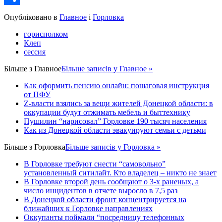
Share
Опубліковано в
Главное
і
Горловка
горисполком
Клеп
сессия
Більше з
Главное
Більше записів у Главное »
Как оформить пенсию онлайн: пошаговая инструкция
от ПФУ
Z-власти взялись за вещи жителей Донецкой области: в
оккупации будут отжимать мебель и быттехнику
Пушилин “нарисовал” Горловке 190 тысяч населения
Как из Донецкой области эвакуируют семьи с детьми
Більше з
Горловка
Більше записів у Горловка »
В Горловке требуют снести “самовольно”
установленный ситилайт. Кто владелец – никто не знает
В Горловке второй день сообщают о 3-х раненых, а
число инцидентов в отчете выросло в 7,5 раз
В Донецкой области фронт концентрируется на
ближайших к Горловке направлениях
Оккупанты поймали “посредницу телефонных