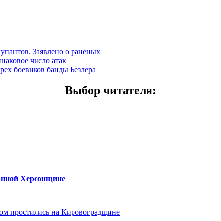
купантов. Заявлено о раненых
наковое число атак
трех боевиков банды Безлера
Выбор читателя
:
ванной Херсонщине
ом простились на Кировоградщине