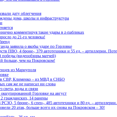
азвали дату облегчения
еждены дома, школы и инфраструктура
зи
еняется
инично комментируя такие удары в z-пабликах
росло до 21-го человека!
 бренд
анда заявила о якобы ударе по Горловке
тв ПВО, 4 броне-, 379 автотехники и 55 ед. – артиллерии. Поте
ой победы (видеообзоры матчей)
й больше, чем на Покровском!
енцев из Мариуполя
ловке
 в СВР, Клименко – из МВД в СНБО
рых сам же не написал ни слова
 света, воды и связи
 оккупированной Горловке на август
 2 гражданских, 14 ранены
СЗО, 5 броне-, 6 спец-, 485 автотехники и 80 ед. – артиллерии
вели 20 атак, больше всего их снова на Покровском – 30!
epState – 36 кв. км