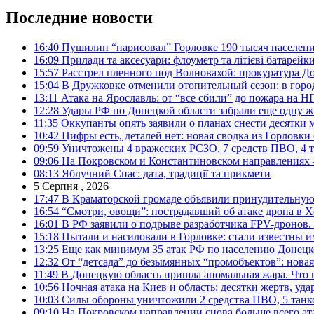
Последние новости
16:40
Пушилин “нарисовал” Горловке 190 тысяч населен
16:09
Прилади та аксесуари: флоуметр та літієві батарейк
15:57
Расстрел пленного под Волновахой: прокуратура До
15:04
В Дружковке отменили отопительный сезон: в горо
13:11
Атака на Ярославль: от “все сбили” до пожара на Н
12:28
Удары РФ по Донецкой области забрали еще одну ж
11:35
Оккупанты опять заявили о планах снести десятки 
10:42
Цифры есть, деталей нет: новая сводка из Горловки
09:59
Уничтожены 4 вражеских РСЗО, 7 средств ПВО, 4 тан
09:06
На Покровском и Константиновском направлениях 
08:13
Яблучний Спас: дата, традиції та прикмети
5 Серпня , 2026
17:47
В Краматорской громаде объявили принудительную
16:54
“Смотри, овощи”: пострадавший об атаке дрона в Х
16:01
В РФ заявили о подрыве разработчика FPV-дронов.
15:18
Пытали и насиловали в Горловке: стали известны и
13:25
Еще как минимум 35 атак РФ по населению Донецкой
12:32
От “детсада” до безымянных “промобъектов”: новая
11:49
В Донецкую область пришла аномальная жара. Что 
10:56
Ночная атака на Киев и область: десятки жертв, уд
10:03
Силы обороны уничтожили 2 средства ПВО, 5 танков
09:10
На Покровском направлении снова больше всего ат