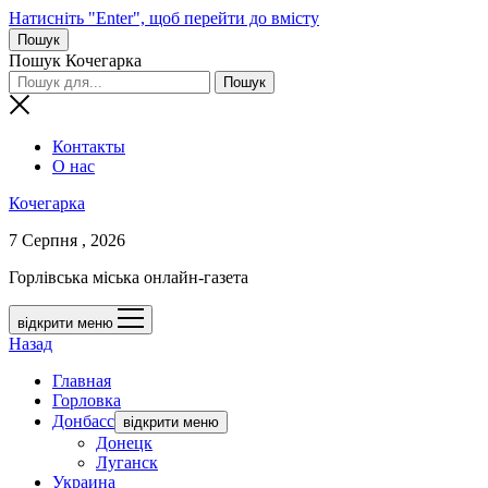
Натисніть "Enter", щоб перейти до вмісту
Пошук
Пошук Кочегарка
Контакты
О нас
Кочегарка
7 Серпня , 2026
Горлівська міська онлайн-газета
відкрити меню
Назад
Главная
Горловка
Донбасс
відкрити меню
Донецк
Луганск
Украина