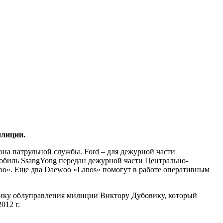
илиции.
ьона патрульной службы. Ford – для дежурной части
обиль SsangYong передан дежурной части Центрально-
oo». Еще два Daewoo «Lanos» помогут в работе оперативным
ьнику облуправления милиции Виктору Дубовику, который
012 г.