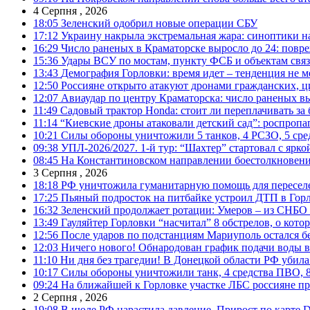
4 Серпня , 2026
18:05
Зеленский одобрил новые операции СБУ
17:12
Украину накрыла экстремальная жара: синоптики н
16:29
Число раненых в Краматорске выросло до 24: повр
15:36
Удары ВСУ по мостам, пункту ФСБ и объектам свя
13:43
Демография Горловки: время идет – тенденция не м
12:50
Россияне открыто атакуют дронами гражданских, ц
12:07
Авиаудар по центру Краматорска: число раненых вы
11:49
Садовый трактор Honda: стоит ли переплачивать за
11:14
“Киевские дроны атаковали детский сад”: роспропаг
10:21
Силы обороны уничтожили 5 танков, 4 РСЗО, 5 средс
09:38
УПЛ-2026/2027. 1-й тур: “Шахтер” стартовал с ярк
08:45
На Константиновском направлении боестолкновени
3 Серпня , 2026
18:18
РФ уничтожила гуманитарную помощь для пересел
17:25
Пьяный подросток на питбайке устроил ДТП в Гор
16:32
Зеленский продолжает ротации: Умеров – из СНБО
13:49
Гауляйтер Горловки “насчитал” 8 обстрелов, о кото
12:56
После ударов по подстанциям Мариуполь остался без
12:03
Ничего нового! Обнародован график подачи воды в
11:10
Ни дня без трагедии! В Донецкой области РФ убила
10:17
Силы обороны уничтожили танк, 4 средства ПВО, 8 Р
09:24
На ближайшей к Горловке участке ЛБС россияне про
2 Серпня , 2026
19:08
В июле РФ нарастила давление. Прирост по карте De