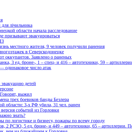
ия
и для лічильника
нецкой области начала расследование
де призывают эвакуироваться
ПЗ
изнь местного жителя, 9 человек получили ранения
многоэтажек в Северскодонецке
 от оккупантов. Заявлено о раненых
ка, 3 ед. броне-, 1 – спец- и 416 – автотехники, 59 – артиллер
— одинаковое число атак
 эвакуацию детей
ерсоне
 Говорят, выжил
мена трех боевиков банды Безлера
 области: 3-х РФ убила, 31 чел. ранен
 версия событий из Горловки
важно знать?
ары по логистике и бизнесу, пожары по всему городу
, 2 РСЗО, 5 ед. броне- и 449 – автотехники, 65 – артиллерии. 
ак, чем на ближайшем к Горловке