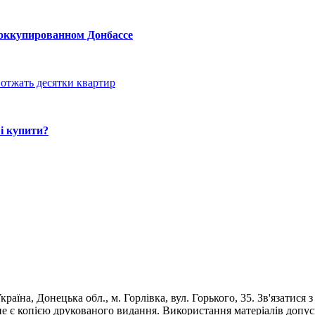
 оккупированном Донбассе
отжать десятки квартир
і купити?
раїна, Донецька обл., м. Горлівка, вул. Горького, 35. Зв'язатися 
е є копією друкованого видання. Використання матеріалів допус