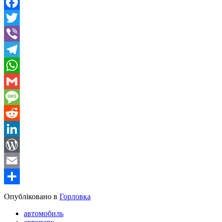
Facebook
Twitter
Viber
Telegram
WhatsApp
Gmail
Message
Reddit
LinkedIn
WordPress
Email
Share
Опубліковано в
Горловка
автомобиль