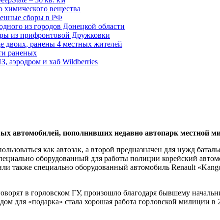
о химического вещества
енные сборы в РФ
одного из городов Донецкой области
дры из прифронтовой Дружковки
е двоих, ранены 4 местных жителей
сти раненых
, аэродром и хаб Wildberries
вых автомобилей, пополнивших недавно автопарк местной м
ользоваться как автозак, а второй предназначен для нужд батал
пециально оборудованный для работы полиции корейский автом
чили также специально оборудованный автомобиль Renault «Kang
 говорят в горловском ГУ, произошло благодаря бывшему начал
ом для «подарка» стала хорошая работа горловской милиции в 2