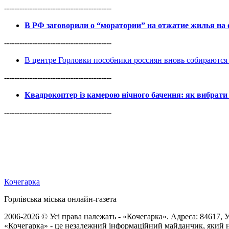
------------------------------------------
В РФ заговорили о “моратории” на отжатие жилья на
------------------------------------------
В центре Горловки пособники россиян вновь собираются 
------------------------------------------
Квадрокоптер із камерою нічного бачення: як вибрати 
------------------------------------------
Кочегарка
Горлівська міська онлайн-газета
2006-2026 © Усі права належать - «Кочегарка». Адреса: 84617, Ук
«Кочегарка» - це незалежний інформаційний майданчик, який н