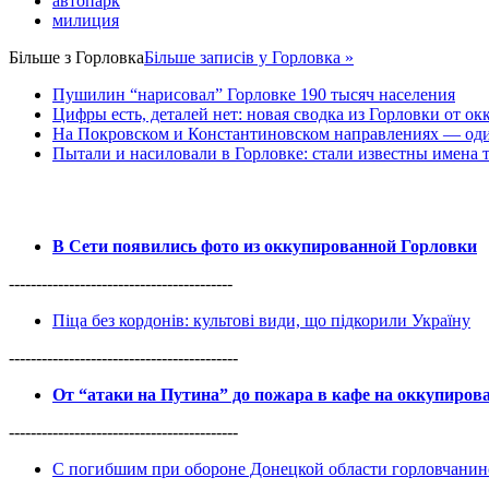
автопарк
милиция
Більше з
Горловка
Більше записів у Горловка »
Пушилин “нарисовал” Горловке 190 тысяч населения
Цифры есть, деталей нет: новая сводка из Горловки от ок
На Покровском и Константиновском направлениях — оди
Пытали и насиловали в Горловке: стали известны имена 
В Сети появились фото из оккупированной Горловки
-----------------------------------------
Піца без кордонів: культові види, що підкорили Україну
------------------------------------------
От “атаки на Путина” до пожара в кафе на оккупиро
------------------------------------------
С погибшим при обороне Донецкой области горловчанин