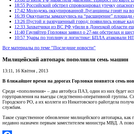
18:55
Российский обстрел спровоцировал утечку опасног
17:42
Молодежь оккупированной Луганщины гонят на во
16:39
Оккупанты замахнулись на “расширение” площади 
13:26
Пустой и разрушенный город: появились новые ка
12:33
Захватчики из ВС РФ убили в Донецкой области ещ
11:40
Гауляйтер Горловки заявил о 27-ми обстрелах и ше
10:57
Удары по топливу и логистике: БПЛА атаковали НПЗ
Все материалы по теме "Последние новости"
Милицейский автопарк пополнили семь машин
13:11, 16 Квітня , 2013
В ближайшее время на дорогах Горловки появятся семь но
Среди «пополнения» – два автобуса ПАЗ, один из них будет исп
горуправления на выезды следственно-оперативной группы. С
Городского РО, а их коллеги из Никитовского райотдела полу
службам.
Такое существенное обновление милицейского автопарка, как
недавно назначен первым заместителем министра МВД. А повод