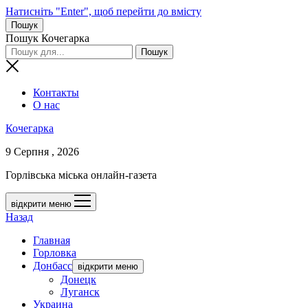
Натисніть "Enter", щоб перейти до вмісту
Пошук
Пошук Кочегарка
Контакты
О нас
Кочегарка
9 Серпня , 2026
Горлівська міська онлайн-газета
відкрити меню
Назад
Главная
Горловка
Донбасс
відкрити меню
Донецк
Луганск
Украина