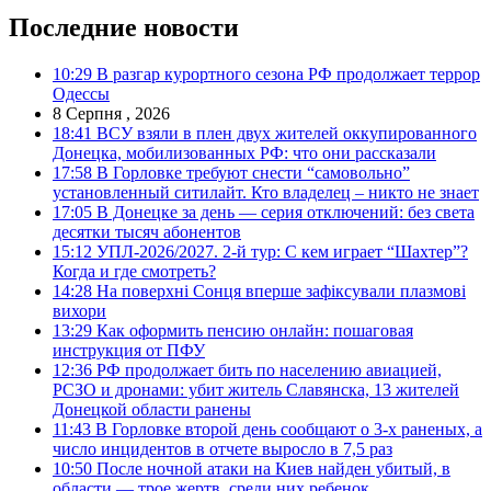
Последние новости
10:29
В разгар курортного сезона РФ продолжает террор
Одессы
8 Серпня , 2026
18:41
ВСУ взяли в плен двух жителей оккупированного
Донецка, мобилизованных РФ: что они рассказали
17:58
В Горловке требуют снести “самовольно”
установленный ситилайт. Кто владелец – никто не знает
17:05
В Донецке за день — серия отключений: без света
десятки тысяч абонентов
15:12
УПЛ-2026/2027. 2-й тур: С кем играет “Шахтер”?
Когда и где смотреть?
14:28
На поверхні Сонця вперше зафіксували плазмові
вихори
13:29
Как оформить пенсию онлайн: пошаговая
инструкция от ПФУ
12:36
РФ продолжает бить по населению авиацией,
РСЗО и дронами: убит житель Славянска, 13 жителей
Донецкой области ранены
11:43
В Горловке второй день сообщают о 3-х раненых, а
число инцидентов в отчете выросло в 7,5 раз
10:50
После ночной атаки на Киев найден убитый, в
области — трое жертв, среди них ребенок