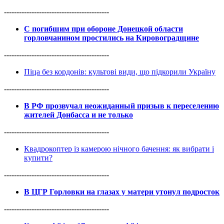
------------------------------------------
С погибшим при обороне Донецкой области
горловчанином простились на Кировоградщине
------------------------------------------
Піца без кордонів: культові види, що підкорили Україну
------------------------------------------
В РФ прозвучал неожиданный призыв к переселению
жителей Донбасса и не только
------------------------------------------
Квадрокоптер із камерою нічного бачення: як вибрати і
купити?
------------------------------------------
В ЦГР Горловки на глазах у матери утонул подросток
------------------------------------------