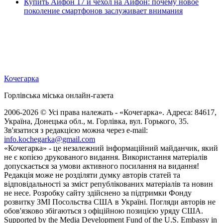
Купить Айфон 17 и чехол на Айфон: почему новое
поколение смартфонов заслуживает внимания
Кочегарка
Горлівська міська онлайн-газета
2006-2026 © Усі права належать - «Кочегарка». Адреса: 84617,
Україна, Донецька обл., м. Горлівка, вул. Горького, 35.
Зв'язатися з редакцією можна через e-mail:
info.kochegarka@gmail.com
«Кочегарка» - це незалежний інформаційний майданчик, який
не є копією друкованого видання. Використання матеріалів
допускається за умови активного посилання на видання!
Редакція може не розділяти думку авторів статей та
відповідальності за зміст републікованих матеріалів та новин
не несе. Розробку сайту здійснено за підтримки Фонду
розвитку ЗМІ Посольства США в Україні. Погляди авторів не
обов'язково збігаються з офіційною позицією уряду США.
Supported by the Media Development Fund of the U.S. Embassy in