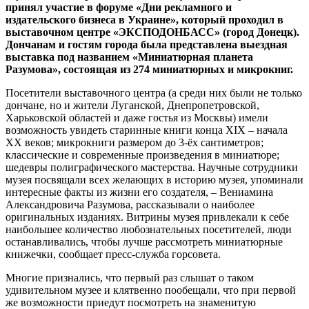
принял участие в форуме «Дни рекламного и
издательского бизнеса в Украине», который проходил в
выставочном центре «ЭКСПОДОНБАСС» (город Донецк).
Дончанам и гостям города была представлена выездная
выставка под названием «Миниатюрная планета
Разумова», состоящая из 274 миниатюрных и микрокниг.
Посетители выставочного центра (а среди них были не только
дончане, но и жители Луганской, Днепропетровской,
Харьковской областей и даже гостья из Москвы) имели
возможность увидеть старинные книги конца XIX – начала
XX веков; микрокниги размером до 3-ёх сантиметров;
классические и современные произведения в миниатюре;
шедевры полиграфического мастерства. Научные сотрудники
музея посвящали всех желающих в историю музея, упоминали
интересные факты из жизни его создателя, – Вениамина
Александровича Разумова, рассказывали о наиболее
оригинальных изданиях. Витрины музея привлекали к себе
наибольшее количество любознательных посетителей, люди
останавливались, чтобы лучше рассмотреть миниатюрные
книжечки, сообщает пресс-служба горсовета.
Многие признались, что первый раз слышат о таком
удивительном музее и клятвенно пообещали, что при первой
же возможности приедут посмотреть на знаменитую