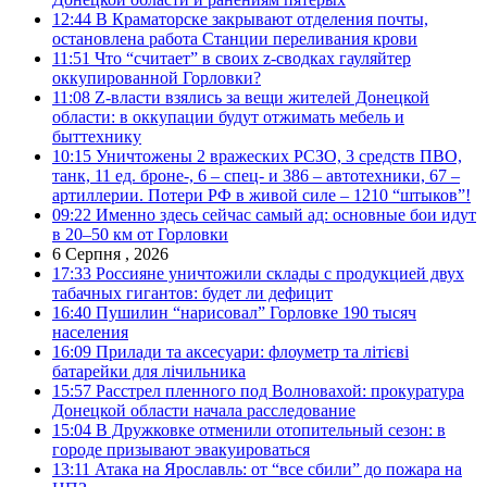
12:44
В Краматорске закрывают отделения почты,
остановлена работа Станции переливания крови
11:51
Что “считает” в своих z-сводках гауляйтер
оккупированной Горловки?
11:08
Z-власти взялись за вещи жителей Донецкой
области: в оккупации будут отжимать мебель и
быттехнику
10:15
Уничтожены 2 вражеских РСЗО, 3 средств ПВО,
танк, 11 ед. броне-, 6 – спец- и 386 – автотехники, 67 –
артиллерии. Потери РФ в живой силе – 1210 “штыков”!
09:22
Именно здесь сейчас самый ад: основные бои идут
в 20–50 км от Горловки
6 Серпня , 2026
17:33
Россияне уничтожили склады с продукцией двух
табачных гигантов: будет ли дефицит
16:40
Пушилин “нарисовал” Горловке 190 тысяч
населения
16:09
Прилади та аксесуари: флоуметр та літієві
батарейки для лічильника
15:57
Расстрел пленного под Волновахой: прокуратура
Донецкой области начала расследование
15:04
В Дружковке отменили отопительный сезон: в
городе призывают эвакуироваться
13:11
Атака на Ярославль: от “все сбили” до пожара на