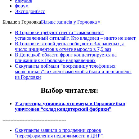
Разумов
форум
Эксподонбасс
Більше з
Горловка
Більше записів у Горловка »
В Горловке требуют снести “самовольно”
установленный ситилайт. Кто владелец – никто не знает
В Горловке второй день сообщают о 3-х раненых, а
число инцидентов в отчете выросло в 7,5 раз
В Донецкой области фронт концентрируется на
ближайших к Горловке направлениях
Оккупанты поймали “посредницу телефонных
мошенников”: их жертвами якобы были и пенсионеры
из Горловки
Выбор читателя
:
У агрессора уточнили, что вчера в Горловке был
уничтожен “склад кондитерской фабрики”
-----------------------------------------
Оккупанты заявили о продлении сроков
“переоформления недвижимости в ДНР”