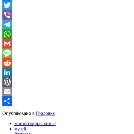
Facebook
Twitter
Viber
Telegram
WhatsApp
Gmail
Message
Reddit
LinkedIn
WordPress
Email
Share
Опубліковано в
Горловка
миниатюрная книга
музей