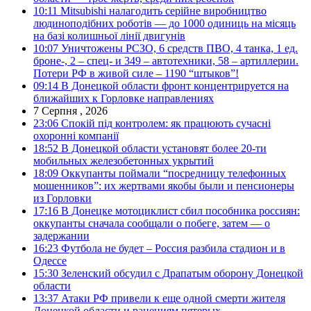
10:11
Mitsubishi налагодить серійне виробництво
людиноподібних роботів — до 1000 одиниць на місяць
на базі колишньої лінії двигунів
10:07
Уничтожены РСЗО, 6 средств ПВО, 4 танка, 1 ед.
броне-, 2 – спец- и 349 – автотехники, 58 – артиллерии.
Потери РФ в живой силе – 1190 “штыков”!
09:14
В Донецкой области фронт концентрируется на
ближайших к Горловке направлениях
7 Серпня , 2026
23:06
Спокій під контролем: як працюють сучасні
охоронні компанії
18:52
В Донецкой области установят более 20-ти
мобильных железобетонных укрытий
18:09
Оккупанты поймали “посредницу телефонных
мошенников”: их жертвами якобы были и пенсионеры
из Горловки
17:16
В Донецке мотоциклист сбил пособника россиян:
оккупанты сначала сообщали о побеге, затем — о
задержании
16:23
Футбола не будет – Россия разбила стадион и в
Одессе
15:30
Зеленский обсудил с Драпатым оборону Донецкой
области
13:37
Атаки РФ привели к еще одной смерти жителя
Донецкой области и ранениям пятерых