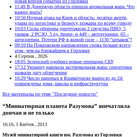
новая версия событий из Горловки
11:49
В Донецкую область пришла аномальная жара. Что
важно знать?
10:56
Ночная атака на Киев и область: десятки жертв,
удары по логистике и бизнесу, пожары по всему городу
10:03
Силы обороны уничтожили 2 средства ПВО, 5
танков, 2 РСЗО, 5 ед. броне- и 449 – автотехники, 65 –
артиллерии. Потери РФ в живой силе – 1130 “штыков”!
09:10
На Покровском направлении снова больше всего
атак, чем на ближайшем к Горловке
4 Серпня , 2026
18:05
Зеленский одобрил новые операции СБУ
17:12
Украину накрыла экстремальная жара: синоптики
назвали дату облегчения
16:29
Число раненых в Краматорске выросло до 24:
повреждены дома, школы и инфраструктура
Все материалы по теме "Последние новости"
“Миниатюрная планета Разумова” впечатлила
дончан и не только
16:16, 1 Квітня , 2013
Музей миниатюрной книги им. Разумова из Горловки