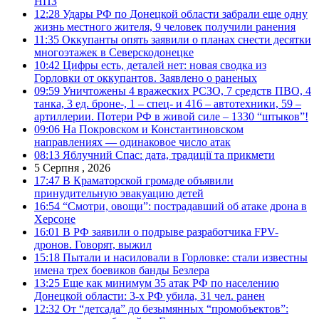
НПЗ
12:28
Удары РФ по Донецкой области забрали еще одну
жизнь местного жителя, 9 человек получили ранения
11:35
Оккупанты опять заявили о планах снести десятки
многоэтажек в Северскодонецке
10:42
Цифры есть, деталей нет: новая сводка из
Горловки от оккупантов. Заявлено о раненых
09:59
Уничтожены 4 вражеских РСЗО, 7 средств ПВО, 4
танка, 3 ед. броне-, 1 – спец- и 416 – автотехники, 59 –
артиллерии. Потери РФ в живой силе – 1330 “штыков”!
09:06
На Покровском и Константиновском
направлениях — одинаковое число атак
08:13
Яблучний Спас: дата, традиції та прикмети
5 Серпня , 2026
17:47
В Краматорской громаде объявили
принудительную эвакуацию детей
16:54
“Смотри, овощи”: пострадавший об атаке дрона в
Херсоне
16:01
В РФ заявили о подрыве разработчика FPV-
дронов. Говорят, выжил
15:18
Пытали и насиловали в Горловке: стали известны
имена трех боевиков банды Безлера
13:25
Еще как минимум 35 атак РФ по населению
Донецкой области: 3-х РФ убила, 31 чел. ранен
12:32
От “детсада” до безымянных “промобъектов”: