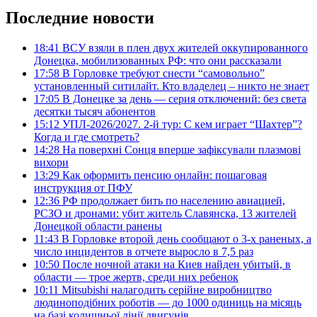
Последние новости
18:41
ВСУ взяли в плен двух жителей оккупированного
Донецка, мобилизованных РФ: что они рассказали
17:58
В Горловке требуют снести “самовольно”
установленный ситилайт. Кто владелец – никто не знает
17:05
В Донецке за день — серия отключений: без света
десятки тысяч абонентов
15:12
УПЛ-2026/2027. 2-й тур: С кем играет “Шахтер”?
Когда и где смотреть?
14:28
На поверхні Сонця вперше зафіксували плазмові
вихори
13:29
Как оформить пенсию онлайн: пошаговая
инструкция от ПФУ
12:36
РФ продолжает бить по населению авиацией,
РСЗО и дронами: убит житель Славянска, 13 жителей
Донецкой области ранены
11:43
В Горловке второй день сообщают о 3-х раненых, а
число инцидентов в отчете выросло в 7,5 раз
10:50
После ночной атаки на Киев найден убитый, в
области — трое жертв, среди них ребенок
10:11
Mitsubishi налагодить серійне виробництво
людиноподібних роботів — до 1000 одиниць на місяць
на базі колишньої лінії двигунів