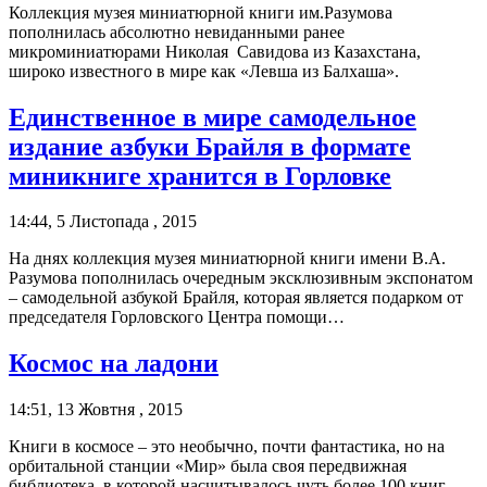
Коллекция музея миниатюрной книги им.Разумова
пополнилась абсолютно невиданными ранее
микроминиатюрами Николая Савидова из Казахстана,
широко известного в мире как «Левша из Балхаша».
Единственное в мире самодельное
издание азбуки Брайля в формате
миникниге хранится в Горловке
14:44, 5 Листопада , 2015
На днях коллекция музея миниатюрной книги имени В.А.
Разумова пополнилась очередным эксклюзивным экспонатом
– самодельной азбукой Брайля, которая является подарком от
председателя Горловского Центра помощи…
Космос на ладони
14:51, 13 Жовтня , 2015
Книги в космосе – это необычно, почти фантастика, но на
орбитальной станции «Мир» была своя передвижная
библиотека, в которой насчитывалось чуть более 100 книг,