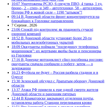
10:07
Уничтожены РСЗО, 6 средств ПВО, 4 танка, 1 ед.
броне-, 2 – спец- и 349 – автотехники, 58 – артиллерии.
Потери РФ в живой силе – 1190 “штыков”!
09:14
В Донецкой области фронт концентрируется на
ближайших к Горловке направлениях
7 Серпня , 2026
23:06
Спокій під контролем: як працюють сучасні
охоронні компанії
18:52
В Донецкой области установят более 20-ти
мобильных железобетонных укрытий
18:09
Оккупанты поймали “посредницу телефонных
мошенников”: их жертвами якобы были и пенсионеры
из Горловки
17:16
В Донецке мотоциклист сбил пособника россиян:
оккупанты сначала сообщали о побеге, затем — о
задержании
16:23
Футбола не будет – Россия разбила стадион и в
Одессе
15:30
Зеленский обсудил с Драпатым оборону Донецкой
области
13:37
Атаки РФ привели к еще одной смерти жителя
Донецкой области и ранениям пятерых
12:44
В Краматорске закрывают отделения почты,
остановлена работа Станции переливания крови
11:51
Что “считает” в своих z-сводках гауляйтер