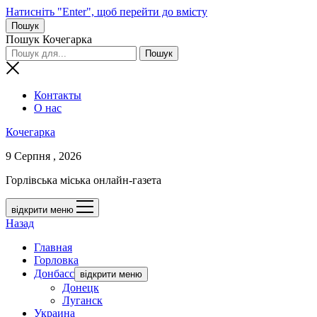
Натисніть "Enter", щоб перейти до вмісту
Пошук
Пошук Кочегарка
Контакты
О нас
Кочегарка
9 Серпня , 2026
Горлівська міська онлайн-газета
відкрити меню
Назад
Главная
Горловка
Донбасс
відкрити меню
Донецк
Луганск
Украина