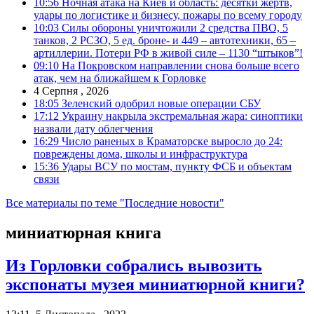
10:56
Ночная атака на Киев и область: десятки жертв,
удары по логистике и бизнесу, пожары по всему городу
10:03
Силы обороны уничтожили 2 средства ПВО, 5
танков, 2 РСЗО, 5 ед. броне- и 449 – автотехники, 65 –
артиллерии. Потери РФ в живой силе – 1130 “штыков”!
09:10
На Покровском направлении снова больше всего
атак, чем на ближайшем к Горловке
4 Серпня , 2026
18:05
Зеленский одобрил новые операции СБУ
17:12
Украину накрыла экстремальная жара: синоптики
назвали дату облегчения
16:29
Число раненых в Краматорске выросло до 24:
повреждены дома, школы и инфраструктура
15:36
Удары ВСУ по мостам, пункту ФСБ и объектам
связи
Все материалы по теме "Последние новости"
миниатюрная книга
Из Горловки собрались вывозить
экспонаты музея миниатюрной книги?