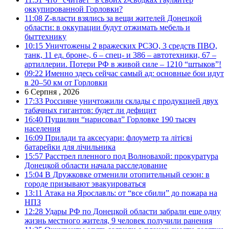
оккупированной Горловки?
11:08
Z-власти взялись за вещи жителей Донецкой
области: в оккупации будут отжимать мебель и
быттехнику
10:15
Уничтожены 2 вражеских РСЗО, 3 средств ПВО,
танк, 11 ед. броне-, 6 – спец- и 386 – автотехники, 67 –
артиллерии. Потери РФ в живой силе – 1210 “штыков”!
09:22
Именно здесь сейчас самый ад: основные бои идут
в 20–50 км от Горловки
6 Серпня , 2026
17:33
Россияне уничтожили склады с продукцией двух
табачных гигантов: будет ли дефицит
16:40
Пушилин “нарисовал” Горловке 190 тысяч
населения
16:09
Прилади та аксесуари: флоуметр та літієві
батарейки для лічильника
15:57
Расстрел пленного под Волновахой: прокуратура
Донецкой области начала расследование
15:04
В Дружковке отменили отопительный сезон: в
городе призывают эвакуироваться
13:11
Атака на Ярославль: от “все сбили” до пожара на
НПЗ
12:28
Удары РФ по Донецкой области забрали еще одну
жизнь местного жителя, 9 человек получили ранения