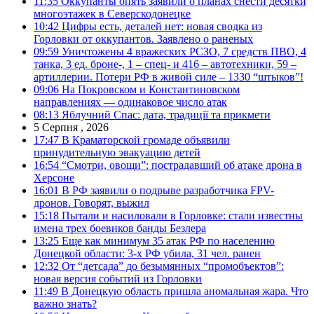
11:35
Оккупанты опять заявили о планах снести десятки
многоэтажек в Северскодонецке
10:42
Цифры есть, деталей нет: новая сводка из
Горловки от оккупантов. Заявлено о раненых
09:59
Уничтожены 4 вражеских РСЗО, 7 средств ПВО, 4
танка, 3 ед. броне-, 1 – спец- и 416 – автотехники, 59 –
артиллерии. Потери РФ в живой силе – 1330 “штыков”!
09:06
На Покровском и Константиновском
направлениях — одинаковое число атак
08:13
Яблучний Спас: дата, традиції та прикмети
5 Серпня , 2026
17:47
В Краматорской громаде объявили
принудительную эвакуацию детей
16:54
“Смотри, овощи”: пострадавший об атаке дрона в
Херсоне
16:01
В РФ заявили о подрыве разработчика FPV-
дронов. Говорят, выжил
15:18
Пытали и насиловали в Горловке: стали известны
имена трех боевиков банды Безлера
13:25
Еще как минимум 35 атак РФ по населению
Донецкой области: 3-х РФ убила, 31 чел. ранен
12:32
От “детсада” до безымянных “промобъектов”:
новая версия событий из Горловки
11:49
В Донецкую область пришла аномальная жара. Что
важно знать?