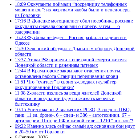
18:09
Оккупанты поймали “посредницу телефонных
мошенников”: их жертвами якобы были и пенсионеры
из Горловки
17:16
В Донецке мотоциклист сбил пособника россиян:
оккупанты сначала сообщали о побеге, затем — о
задержании
16:23
Футбола не будет – Россия разбила стадион и в
Одессе
15:30
Зеленский обсудил с Драпатым оборону Донецкой
области
13:37
Атаки РФ привели к еще одной смерти жителя
Донецкой области и ранениям пятерых
12:44
В Краматорске закрывают отделения почты,
остановлена работа Станции переливания крови
11:51
Что “считает” в своих z-сводках гауляйтер
оккупированной Горловки?
11:08
Z-власти взялись за вещи жителей Донецкой
области: в оккупации будут отжимать мебель и
быттехнику
10:15
Уничтожены 2 вражеских РСЗО, 3 средств ПВО,
танк, 11 ед. броне-, 6 – спец- и 386 – автотехники, 67 –
артиллерии. Потери РФ в живой силе – 1210 “штыков”!
09:22
Именно здесь сейчас самый ад: основные бои идут
в 20–50 км от Горловки
6 Серпня , 2026