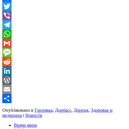
Facebook
Twitter
Viber
Telegram
WhatsApp
Gmail
Message
Reddit
LinkedIn
WordPress
Email
Share
Опубліковано в
Горловка
,
Донбасс
,
Донецк
,
Здоровье и
медицина
і
Новости
Врачи мира