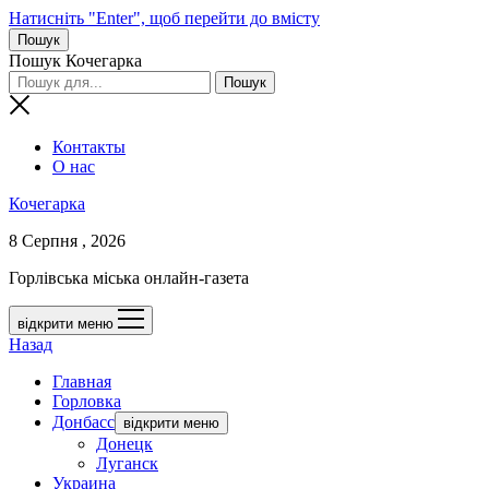
Натисніть "Enter", щоб перейти до вмісту
Пошук
Пошук Кочегарка
Контакты
О нас
Кочегарка
8 Серпня , 2026
Горлівська міська онлайн-газета
відкрити меню
Назад
Главная
Горловка
Донбасс
відкрити меню
Донецк
Луганск
Украина