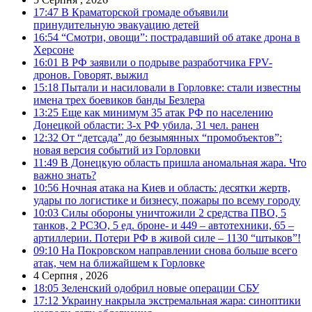
17:47
В Краматорской громаде объявили
принудительную эвакуацию детей
16:54
“Смотри, овощи”: пострадавший об атаке дрона в
Херсоне
16:01
В РФ заявили о подрыве разработчика FPV-
дронов. Говорят, выжил
15:18
Пытали и насиловали в Горловке: стали известны
имена трех боевиков банды Безлера
13:25
Еще как минимум 35 атак РФ по населению
Донецкой области: 3-х РФ убила, 31 чел. ранен
12:32
От “детсада” до безымянных “промобъектов”:
новая версия событий из Горловки
11:49
В Донецкую область пришла аномальная жара. Что
важно знать?
10:56
Ночная атака на Киев и область: десятки жертв,
удары по логистике и бизнесу, пожары по всему городу
10:03
Силы обороны уничтожили 2 средства ПВО, 5
танков, 2 РСЗО, 5 ед. броне- и 449 – автотехники, 65 –
артиллерии. Потери РФ в живой силе – 1130 “штыков”!
09:10
На Покровском направлении снова больше всего
атак, чем на ближайшем к Горловке
4 Серпня , 2026
18:05
Зеленский одобрил новые операции СБУ
17:12
Украину накрыла экстремальная жара: синоптики