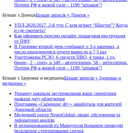
Потери РФ в живой силе – 1190 “штыков”!
Більше з
Донецк
Більше записів у Донецк »
УПЛ-2026/2027. 2-й тур: С кем играет “Шахтер”? Когда
и где смотреть?
Как оформить пенсию онлайн: пошаговая инструкция
от ПФУ
В Горловке второй день сообщают о 3-х раненых, а
число инцидентов в отчете выросло в 7,5 раз
Уничтожены РСЗО, 6 средств ПВО, 4 танка, 1 ед.
броне-, 2 – спец- и 349 – автотехники, 58 – артиллерии.
Потери РФ в живой силе – 1190 “штыков”!
Більше з
Здоровье и медицина
Більше записів у Здоровье и
медицина »
Украину накрыла экстремальная жара: синоптики
назвали дату облегчения
Программа «Скрининг 40+» заработала для жителей
Донецкой области
Медичний центр NeuroGlobal: лікарі, обстеження та
лабораторні аналізи
В релоцированной из Мариуполя больнице проводят
бесплатное стентирование сердца