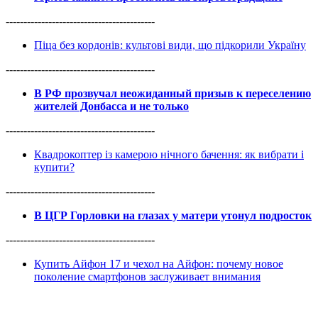
------------------------------------------
Піца без кордонів: культові види, що підкорили Україну
------------------------------------------
В РФ прозвучал неожиданный призыв к переселению
жителей Донбасса и не только
------------------------------------------
Квадрокоптер із камерою нічного бачення: як вибрати і
купити?
------------------------------------------
В ЦГР Горловки на глазах у матери утонул подросток
------------------------------------------
Купить Айфон 17 и чехол на Айфон: почему новое
поколение смартфонов заслуживает внимания