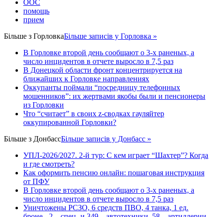
ООС
помощь
прием
Більше з
Горловка
Більше записів у Горловка »
В Горловке второй день сообщают о 3-х раненых, а
число инцидентов в отчете выросло в 7,5 раз
В Донецкой области фронт концентрируется на
ближайших к Горловке направлениях
Оккупанты поймали “посредницу телефонных
мошенников”: их жертвами якобы были и пенсионеры
из Горловки
Что “считает” в своих z-сводках гауляйтер
оккупированной Горловки?
Більше з
Донбасс
Більше записів у Донбасс »
УПЛ-2026/2027. 2-й тур: С кем играет “Шахтер”? Когда
и где смотреть?
Как оформить пенсию онлайн: пошаговая инструкция
от ПФУ
В Горловке второй день сообщают о 3-х раненых, а
число инцидентов в отчете выросло в 7,5 раз
Уничтожены РСЗО, 6 средств ПВО, 4 танка, 1 ед.
броне-, 2 – спец- и 349 – автотехники, 58 – артиллерии.