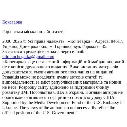
Кочегарка
Горлівська міська онлайн-газета
2006-2026 © Усі права належать - «Кочегарка». Адреса: 84617,
Україна, Донецька обл., м. Горлівка, вул. Горького, 35.
Зв'язатися з редакцією можна через e-mail:
info.kochegarka@gmail.com
«Кочегарка» - це незалежний інформаційний майданчик, який
не є копією друкованого видання. Використання матеріалів
допускається за умови активного посилання на видання!
Редакція може не розділяти думку авторів статей та
відповідальності за зміст републікованих матеріалів та новин
не несе. Розробку сайту здійснено за підтримки Фонду
розвитку ЗМІ Посольства США в Україні. Погляди авторів не
обов'язково збігаються з офіційною позицією уряду США.
Supported by the Media Development Fund of the U.S. Embassy in
Ukraine. The views of the authors do not necessarily reflect the
official position of the U.S. Government.”