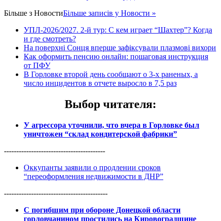
Більше з
Новости
Більше записів у Новости »
УПЛ-2026/2027. 2-й тур: С кем играет “Шахтер”? Когда
и где смотреть?
На поверхні Сонця вперше зафіксували плазмові вихори
Как оформить пенсию онлайн: пошаговая инструкция
от ПФУ
В Горловке второй день сообщают о 3-х раненых, а
число инцидентов в отчете выросло в 7,5 раз
Выбор читателя
:
У агрессора уточнили, что вчера в Горловке был
уничтожен “склад кондитерской фабрики”
-----------------------------------------
Оккупанты заявили о продлении сроков
“переоформления недвижимости в ДНР”
------------------------------------------
С погибшим при обороне Донецкой области
горловчанином простились на Кировоградщине