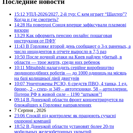
Последние новости
15:12
УПЛ-2026/2027. 2-й тур: С кем играет “Шахтер”?
Когда и где смотреть?
14:28
На поверхні Сонця вперше зафіксували плазмові
вихори
13:29
Как оформить пенсию онлайн: пошаговая
инструкция от ПФУ
11:43
В Горловке второй день сообщают о 3-х раненых, а
число инцидентов в отчете выросло в 7,5 раз
10:50
После ночной атаки на Киев найден убитый, в
области — трое жертв, среди них ребенок
10:11
Mitsubishi налагодить серійне виробництво
людиноподібних роботів — до 1000 одиниць на місяць
на базі колишньої лінії двигунів
10:07
Уничтожены РСЗО, 6 средств ПВО, 4 танка, 1 ед.
броне-, 2 – спец- и 349 – автотехники, 58 – артиллерии.
Потери РФ в живой силе – 1190 “штыков”!
09:14
В Донецкой области фронт концентрируется на
ближайших к Горловке направлениях
7 Серпня , 2026
23:06
Спокій під контролем: як працюють сучасні
охоронні компанії
18:52
В Донецкой области установят более 20-ти
мобильных железобетонных укрытий