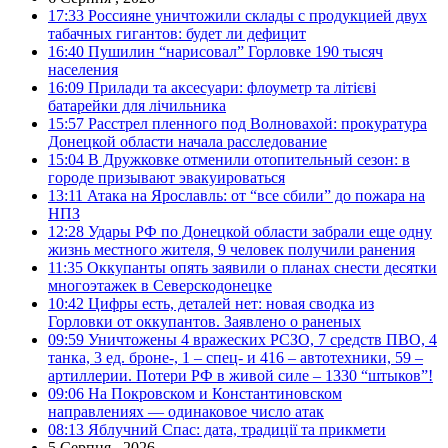
17:33
Россияне уничтожили склады с продукцией двух
табачных гигантов: будет ли дефицит
16:40
Пушилин “нарисовал” Горловке 190 тысяч
населения
16:09
Прилади та аксесуари: флоуметр та літієві
батарейки для лічильника
15:57
Расстрел пленного под Волновахой: прокуратура
Донецкой области начала расследование
15:04
В Дружковке отменили отопительный сезон: в
городе призывают эвакуироваться
13:11
Атака на Ярославль: от “все сбили” до пожара на
НПЗ
12:28
Удары РФ по Донецкой области забрали еще одну
жизнь местного жителя, 9 человек получили ранения
11:35
Оккупанты опять заявили о планах снести десятки
многоэтажек в Северскодонецке
10:42
Цифры есть, деталей нет: новая сводка из
Горловки от оккупантов. Заявлено о раненых
09:59
Уничтожены 4 вражеских РСЗО, 7 средств ПВО, 4
танка, 3 ед. броне-, 1 – спец- и 416 – автотехники, 59 –
артиллерии. Потери РФ в живой силе – 1330 “штыков”!
09:06
На Покровском и Константиновском
направлениях — одинаковое число атак
08:13
Яблучний Спас: дата, традиції та прикмети
5 Серпня , 2026