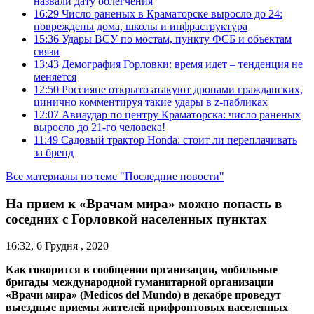
назвали дату облегчения
16:29
Число раненых в Краматорске выросло до 24:
повреждены дома, школы и инфраструктура
15:36
Удары ВСУ по мостам, пункту ФСБ и объектам
связи
13:43
Демография Горловки: время идет – тенденция не
меняется
12:50
Россияне открыто атакуют дронами гражданских,
цинично комментируя такие удары в z-пабликах
12:07
Авиаудар по центру Краматорска: число раненых
выросло до 21-го человека!
11:49
Садовый трактор Honda: стоит ли переплачивать
за бренд
Все материалы по теме "Последние новости"
На прием к «Врачам мира» можно попасть в
соседних с Горловкой населенных пунктах
16:32, 6 Грудня , 2020
Как говорится в сообщении организации, мобильные
бригады международной гуманитарной организации
«Врачи мира» (Medicos del Mundo) в декабре проведут
выездные приемы жителей прифронтовых населенных