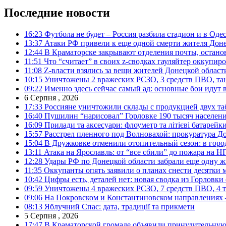
Последние новости
16:23
Футбола не будет – Россия разбила стадион и в Оде
13:37
Атаки РФ привели к еще одной смерти жителя Доне
12:44
В Краматорске закрывают отделения почты, остано
11:51
Что “считает” в своих z-сводках гауляйтер оккупи
11:08
Z-власти взялись за вещи жителей Донецкой област
10:15
Уничтожены 2 вражеских РСЗО, 3 средств ПВО, танк,
09:22
Именно здесь сейчас самый ад: основные бои идут 
6 Серпня , 2026
17:33
Россияне уничтожили склады с продукцией двух та
16:40
Пушилин “нарисовал” Горловке 190 тысяч населен
16:09
Прилади та аксесуари: флоуметр та літієві батарейк
15:57
Расстрел пленного под Волновахой: прокуратура До
15:04
В Дружковке отменили отопительный сезон: в горо
13:11
Атака на Ярославль: от “все сбили” до пожара на Н
12:28
Удары РФ по Донецкой области забрали еще одну ж
11:35
Оккупанты опять заявили о планах снести десятки 
10:42
Цифры есть, деталей нет: новая сводка из Горловки
09:59
Уничтожены 4 вражеских РСЗО, 7 средств ПВО, 4 тан
09:06
На Покровском и Константиновском направлениях 
08:13
Яблучний Спас: дата, традиції та прикмети
5 Серпня , 2026
17:47
В Краматорской громаде объявили принудительную