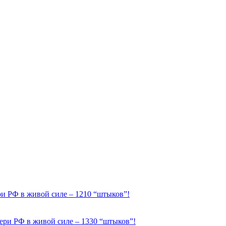
ери РФ в живой силе – 1210 “штыков”!
отери РФ в живой силе – 1330 “штыков”!