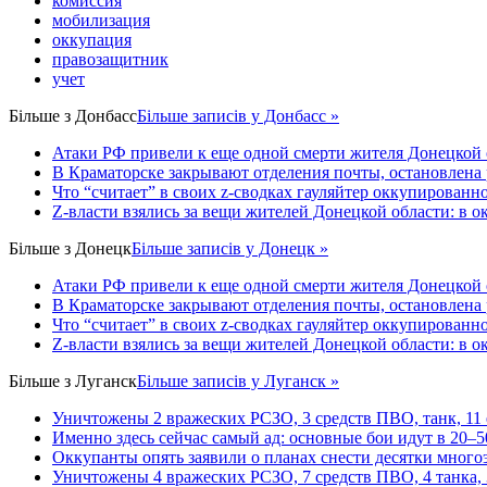
комиссия
мобилизация
оккупация
правозащитник
учет
Більше з
Донбасс
Більше записів у Донбасс »
Атаки РФ привели к еще одной смерти жителя Донецкой 
В Краматорске закрывают отделения почты, остановлена
Что “считает” в своих z-сводках гауляйтер оккупированн
Z-власти взялись за вещи жителей Донецкой области: в 
Більше з
Донецк
Більше записів у Донецк »
Атаки РФ привели к еще одной смерти жителя Донецкой 
В Краматорске закрывают отделения почты, остановлена
Что “считает” в своих z-сводках гауляйтер оккупированн
Z-власти взялись за вещи жителей Донецкой области: в 
Більше з
Луганск
Більше записів у Луганск »
Уничтожены 2 вражеских РСЗО, 3 средств ПВО, танк, 11 ед
Именно здесь сейчас самый ад: основные бои идут в 20–5
Оккупанты опять заявили о планах снести десятки много
Уничтожены 4 вражеских РСЗО, 7 средств ПВО, 4 танка, 3 