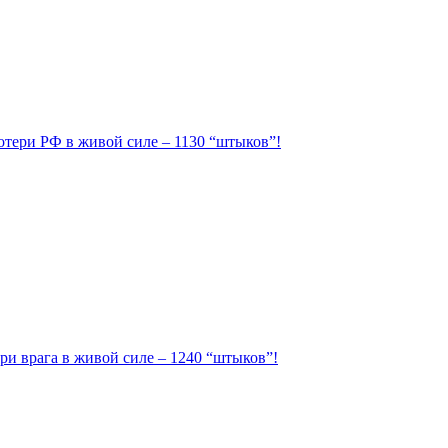
Потери РФ в живой силе – 1130 “штыков”!
ри врага в живой силе – 1240 “штыков”!