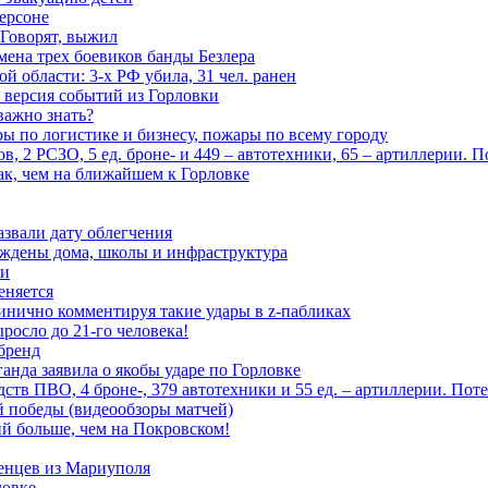
ерсоне
 Говорят, выжил
мена трех боевиков банды Безлера
 области: 3-х РФ убила, 31 чел. ранен
 версия событий из Горловки
важно знать?
ары по логистике и бизнесу, пожары по всему городу
, 2 РСЗО, 5 ед. броне- и 449 – автотехники, 65 – артиллерии. 
ак, чем на ближайшем к Горловке
азвали дату облегчения
еждены дома, школы и инфраструктура
зи
еняется
инично комментируя такие удары в z-пабликах
росло до 21-го человека!
 бренд
анда заявила о якобы ударе по Горловке
тв ПВО, 4 броне-, 379 автотехники и 55 ед. – артиллерии. Поте
ой победы (видеообзоры матчей)
й больше, чем на Покровском!
енцев из Мариуполя
ловке