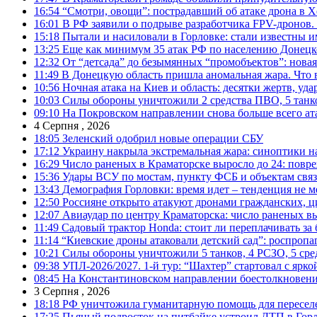
16:54
“Смотри, овощи”: пострадавший об атаке дрона в Х
16:01
В РФ заявили о подрыве разработчика FPV-дронов.
15:18
Пытали и насиловали в Горловке: стали известны и
13:25
Еще как минимум 35 атак РФ по населению Донецкой
12:32
От “детсада” до безымянных “промобъектов”: новая
11:49
В Донецкую область пришла аномальная жара. Что 
10:56
Ночная атака на Киев и область: десятки жертв, уд
10:03
Силы обороны уничтожили 2 средства ПВО, 5 танков
09:10
На Покровском направлении снова больше всего ат
4 Серпня , 2026
18:05
Зеленский одобрил новые операции СБУ
17:12
Украину накрыла экстремальная жара: синоптики н
16:29
Число раненых в Краматорске выросло до 24: повр
15:36
Удары ВСУ по мостам, пункту ФСБ и объектам свя
13:43
Демография Горловки: время идет – тенденция не м
12:50
Россияне открыто атакуют дронами гражданских, ц
12:07
Авиаудар по центру Краматорска: число раненых вы
11:49
Садовый трактор Honda: стоит ли переплачивать за
11:14
“Киевские дроны атаковали детский сад”: роспропаг
10:21
Силы обороны уничтожили 5 танков, 4 РСЗО, 5 средс
09:38
УПЛ-2026/2027. 1-й тур: “Шахтер” стартовал с ярк
08:45
На Константиновском направлении боестолкновени
3 Серпня , 2026
18:18
РФ уничтожила гуманитарную помощь для пересел
17:25
Пьяный подросток на питбайке устроил ДТП в Гор