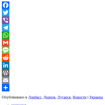
Facebook
Twitter
Viber
Telegram
WhatsApp
Gmail
Message
Reddit
LinkedIn
WordPress
Email
Share
Опубліковано в
Донбасс
,
Донецк
,
Луганск
,
Новости
і
Украина