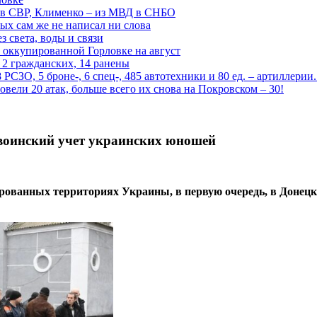
 в СВР, Клименко – из МВД в СНБО
рых сам же не написал ни слова
 света, воды и связи
 оккупированной Горловке на август
 2 гражданских, 14 ранены
СЗО, 5 броне-, 6 спец-, 485 автотехники и 80 ед. – артиллерии
вели 20 атак, больше всего их снова на Покровском – 30!
 воинский учет украинских юношей
ованных территориях Украины, в первую очередь, в Донецко