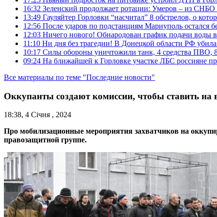
16:32
Зеленский продолжает ротации: Умеров – из СНБО
13:49
Гауляйтер Горловки “насчитал” 8 обстрелов, о кото
12:56
После ударов по подстанциям Мариуполь остался без
12:03
Ничего нового! Обнародован график подачи воды в
11:10
Ни дня без трагедии! В Донецкой области РФ убила
10:17
Силы обороны уничтожили танк, 4 средства ПВО, 8 Р
09:24
На ближайшей к Горловке участке ЛБС россияне про
Все материалы по теме "Последние новости"
Оккупанты создают комиссии, чтобы ставить на
18:38, 4 Січня , 2024
Про мобилизационные мероприятия захватчиков на оккупир
правозащитной группе.