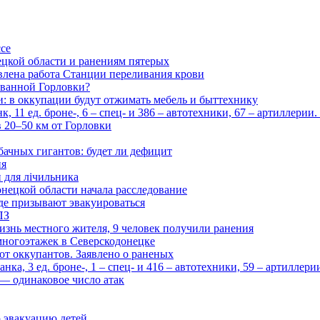
ссе
цкой области и ранениям пятерых
влена работа Станции переливания крови
рованной Горловки?
и: в оккупации будут отжимать мебель и быттехнику
 11 ед. броне-, 6 – спец- и 386 – автотехники, 67 – артиллерии
в 20–50 км от Горловки
бачных гигантов: будет ли дефицит
ия
и для лічильника
нецкой области начала расследование
де призывают эвакуироваться
ПЗ
изнь местного жителя, 9 человек получили ранения
многоэтажек в Северскодонецке
 от оккупантов. Заявлено о раненых
ка, 3 ед. броне-, 1 – спец- и 416 – автотехники, 59 – артиллер
— одинаковое число атак
 эвакуацию детей