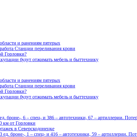
области и ранениям пятерых
 работа Станции переливания крови
ой Горловки?
оккупации будут отжимать мебель и быттехнику
области и ранениям пятерых
 работа Станции переливания крови
ой Горловки?
оккупации будут отжимать мебель и быттехнику
. броне-, 6 – спец- и 386 – автотехники, 67 – артиллерии. Пот
0 км от Горловки
этажек в Северскодонецке
ед. броне-, 1 – спец- и 416 – автотехники, 59 – артиллерии. П