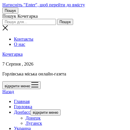
Натисніть "Enter", щоб перейти до вмісту
Пошук
Пошук Кочегарка
Контакты
О нас
Кочегарка
7 Серпня , 2026
Горлівська міська онлайн-газета
відкрити меню
Назад
Главная
Горловка
Донбасс
відкрити меню
Донецк
Луганск
Украина