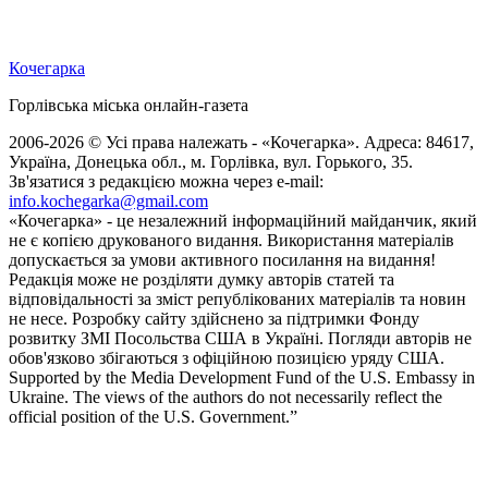
Кочегарка
Горлівська міська онлайн-газета
2006-2026 © Усі права належать - «Кочегарка». Адреса: 84617,
Україна, Донецька обл., м. Горлівка, вул. Горького, 35.
Зв'язатися з редакцією можна через e-mail:
info.kochegarka@gmail.com
«Кочегарка» - це незалежний інформаційний майданчик, який
не є копією друкованого видання. Використання матеріалів
допускається за умови активного посилання на видання!
Редакція може не розділяти думку авторів статей та
відповідальності за зміст републікованих матеріалів та новин
не несе. Розробку сайту здійснено за підтримки Фонду
розвитку ЗМІ Посольства США в Україні. Погляди авторів не
обов'язково збігаються з офіційною позицією уряду США.
Supported by the Media Development Fund of the U.S. Embassy in
Ukraine. The views of the authors do not necessarily reflect the
official position of the U.S. Government.”