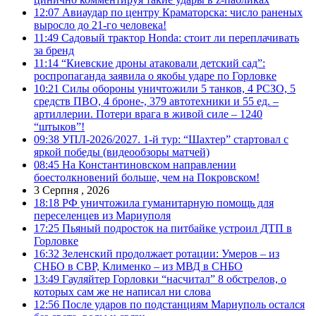
12:07
Авиаудар по центру Краматорска: число раненых
выросло до 21-го человека!
11:49
Садовый трактор Honda: стоит ли переплачивать
за бренд
11:14
“Киевские дроны атаковали детский сад”:
роспропаганда заявила о якобы ударе по Горловке
10:21
Силы обороны уничтожили 5 танков, 4 РСЗО, 5
средств ПВО, 4 броне-, 379 автотехники и 55 ед. –
артиллерии. Потери врага в живой силе – 1240
“штыков”!
09:38
УПЛ-2026/2027. 1-й тур: “Шахтер” стартовал с
яркой победы (видеообзоры матчей)
08:45
На Константиновском направлении
боестолкновений больше, чем на Покровском!
3 Серпня , 2026
18:18
РФ уничтожила гуманитарную помощь для
переселенцев из Мариуполя
17:25
Пьяный подросток на питбайке устроил ДТП в
Горловке
16:32
Зеленский продолжает ротации: Умеров – из
СНБО в СВР, Клименко – из МВД в СНБО
13:49
Гауляйтер Горловки “насчитал” 8 обстрелов, о
которых сам же не написал ни слова
12:56
После ударов по подстанциям Мариуполь остался