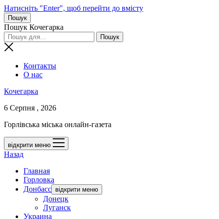
Натисніть "Enter", щоб перейти до вмісту
Пошук
Пошук Кочегарка
Контакты
О нас
Кочегарка
6 Серпня , 2026
Горлівська міська онлайн-газета
відкрити меню
Назад
Главная
Горловка
Донбасс
відкрити меню
Донецк
Луганск
Украина