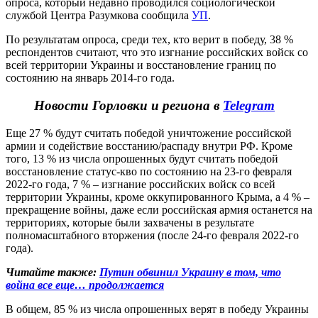
опроса, который недавно проводился социологической
службой Центра Разумкова сообщила
УП
.
По результатам опроса, среди тех, кто верит в победу, 38 %
респондентов считают, что это изгнание российских войск со
всей территории Украины и восстановление границ по
состоянию на январь 2014-го года.
Новости Горловки и региона в
Telegram
Еще 27 % будут считать победой уничтожение российской
армии и содействие восстанию/распаду внутри РФ. Кроме
того, 13 % из числа опрошенных будут считать победой
восстановление статус-кво по состоянию на 23-го февраля
2022-го года, 7 % – изгнание российских войск со всей
территории Украины, кроме оккупированного Крыма, а 4 % –
прекращение войны, даже если российская армия останется на
территориях, которые были захвачены в результате
полномасштабного вторжения (после 24-го февраля 2022-го
года).
Читайте также:
Путин обвинил Украину в том, что
война все еще… продолжается
В общем, 85 % из числа опрошенных верят в победу Украины