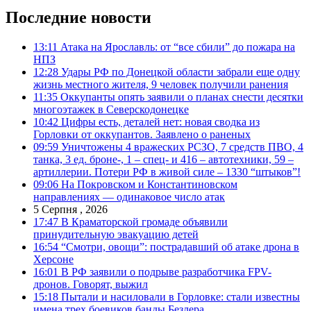
Последние новости
13:11
Атака на Ярославль: от “все сбили” до пожара на
НПЗ
12:28
Удары РФ по Донецкой области забрали еще одну
жизнь местного жителя, 9 человек получили ранения
11:35
Оккупанты опять заявили о планах снести десятки
многоэтажек в Северскодонецке
10:42
Цифры есть, деталей нет: новая сводка из
Горловки от оккупантов. Заявлено о раненых
09:59
Уничтожены 4 вражеских РСЗО, 7 средств ПВО, 4
танка, 3 ед. броне-, 1 – спец- и 416 – автотехники, 59 –
артиллерии. Потери РФ в живой силе – 1330 “штыков”!
09:06
На Покровском и Константиновском
направлениях — одинаковое число атак
5 Серпня , 2026
17:47
В Краматорской громаде объявили
принудительную эвакуацию детей
16:54
“Смотри, овощи”: пострадавший об атаке дрона в
Херсоне
16:01
В РФ заявили о подрыве разработчика FPV-
дронов. Говорят, выжил
15:18
Пытали и насиловали в Горловке: стали известны
имена трех боевиков банды Безлера