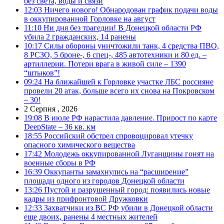
без света, воды и связи
12:03
Ничего нового! Обнародован график подачи воды
в оккупированной Горловке на август
11:10
Ни дня без трагедии! В Донецкой области РФ
убила 2 гражданских, 14 ранены
10:17
Силы обороны уничтожили танк, 4 средства ПВО,
8 РСЗО, 5 броне-, 6 спец-, 485 автотехники и 80 ед. –
артиллерии. Потери врага в живой силе – 1390
“штыков”!
09:24
На ближайшей к Горловке участке ЛБС россияне
провели 20 атак, больше всего их снова на Покровском
– 30!
2 Серпня , 2026
19:08
В июле РФ нарастила давление. Прирост по карте
DeepState – 36 кв. км
18:55
Российский обстрел спровоцировал утечку
опасного химического вещества
17:42
Молодежь оккупированной Луганщины гонят на
военные сборы в РФ
16:39
Оккупанты замахнулись на “расширение”
площади одного из городов Донецкой области
13:26
Пустой и разрушенный город: появились новые
кадры из прифронтовой Дружковки
12:33
Захватчики из ВС РФ убили в Донецкой области
еще двоих, ранены 4 местных жителей