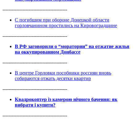
------------------------------------------
С погибшим при обороне Донецкой области
горловчанином простились на Кировоградщине
------------------------------------------
В РФ заговорили о “моратории” на отжатие жилья
на оккупированном Донбассе
------------------------------------------
В центре Горловки пособники россиян вновь
собираются отжать десятки квартир
------------------------------------------
Квадрокоптер із камерою нічного бачення: як
вибрати і купити?
------------------------------------------