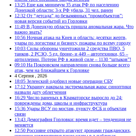
13:25
Еще как минимум 35 атак РФ по населению
Донецкой области: 3-х РФ убила, 31 чел. ранен
12:32
От “детсада” до безымянных “промобъектов”:
новая версия событий из Горловки
11:49
В Донецкую область пришла аномальная жара. Что
важно знать?
10:56
Ночная атака на Киев и область: десятки жертв,
удары по логистике и бизнесу, пожары по всему городу
10:03
Силы обороны уничтожили 2 средства ПВО, 5
танков, 2 РСЗО, 5 ед. броне- и 449 – автотехники, 65 –
артиллерии. Потери РФ в живой силе – 1130 “штыков”!
09:10
На Покровском направлении снова больше всего
атак, чем на ближайшем к Горловке
4 Серпня , 2026
18:05
Зеленский одобрил новые операции СБУ
17:12
Украину накрыла экстремальная жара: синоптики
назвали дату облегчения
16:29
Число раненых в Краматорске выросло до 24:
повреждены дома, школы и инфраструктура
15:36
Удары ВСУ по мостам, пункту ФСБ и объектам
связи
13:43
Демография Горловки: время идет – тенденция не
меняется
12:50
Россияне открыто атакуют дронами гражданских,
цинично комментируя такие удары в z-пабликах