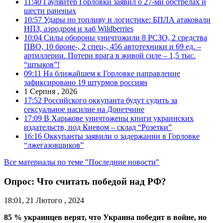
11:40
Гауляйтер Горловки заявил о 27-ми обстрелах и
шести раненых
10:57
Удары по топливу и логистике: БПЛА атаковали
НПЗ, аэродром и хаб Wildberries
10:04
Силы обороны уничтожили 8 РСЗО, 2 средства
ПВО, 10 броне-, 2 спец-, 456 автотехники и 69 ед. –
артиллерии. Потери врага в живой силе – 1,5 тыс.
“штыков”!
09:11
На ближайшем к Горловке направление
зафиксировано 19 штурмов россиян
1 Серпня , 2026
17:52
Российского оккупанта будут судить за
сексуальное насилие на Донетчине
17:09
В Харькове уничтожены книги украинских
издательств, под Киевом – склад “Розетки”
16:16
Оккупанты заявили о задержании в Горловке
“лжегазовщиков”
Все материалы по теме "Последние новости"
Опрос: Что считать победой над РФ?
18:01, 21 Лютого , 2024
85 % украинцев верят, что Украина победит в войне, но