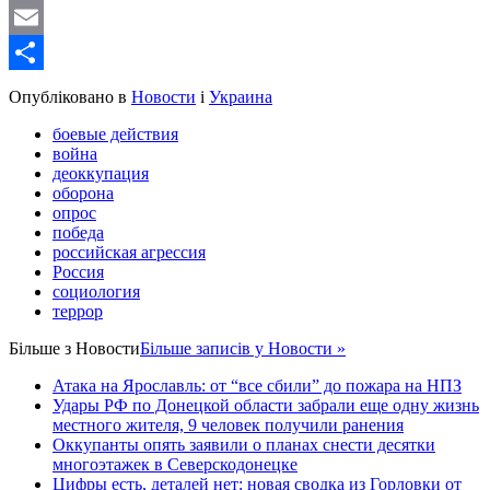
WordPress
Email
Share
Опубліковано в
Новости
і
Украина
боевые действия
война
деоккупация
оборона
опрос
победа
российская агрессия
Россия
социология
террор
Більше з
Новости
Більше записів у Новости »
Атака на Ярославль: от “все сбили” до пожара на НПЗ
Удары РФ по Донецкой области забрали еще одну жизнь
местного жителя, 9 человек получили ранения
Оккупанты опять заявили о планах снести десятки
многоэтажек в Северскодонецке
Цифры есть, деталей нет: новая сводка из Горловки от