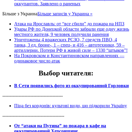
оккупантов. Заявлено о раненых
Більше з
Украина
Більше записів у Украина »
Атака на Ярославль: от “все сбили” до пожара на НПЗ
Удары РФ по Донецкой области забрали еще одну жизнь
местного жителя, 9 человек получили ранения
Уничтожены 4 вражеских РСЗО, 7 средств ПВО, 4
танка, 3 ед. броне-, 1 – спец- и 416 – автотехники, 59 –
артиллерии. Потери РФ в живой силе – 1330 “штыков”!
На Покровском и Константиновском направлениях —
одинаковое число атак
Выбор читателя
:
В Сети появились фото из оккупированной Горловки
-----------------------------------------
Піца без кордонів: культові види, що підкорили Україну
------------------------------------------
От “атаки на Путина” до пожара в кафе на
оккупированной Херсонщине