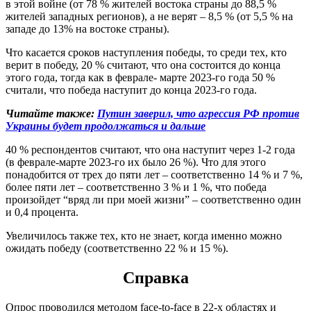
в этой войне (от 78 % жителей востока страны до 88,5 %
жителей западных регионов), а не верят – 8,5 % (от 5,5 % на
западе до 13% на востоке страны).
Что касается сроков наступления победы, то среди тех, кто
верит в победу, 20 % считают, что она состоится до конца
этого года, тогда как в феврале- марте 2023-го года 50 %
считали, что победа наступит до конца 2023-го года.
Читайте также:
Путин заверил, что агрессия РФ против
Украины будет продолжаться и дальше
40 % респондентов считают, что она наступит через 1-2 года
(в феврале-марте 2023-го их было 26 %). Что для этого
понадобится от трех до пяти лет – соответственно 14 % и 7 %,
более пяти лет – соответственно 3 % и 1 %, что победа
произойдет “вряд ли при моей жизни” – соответственно один
и 0,4 процента.
Увеличилось также тех, кто не знает, когда именно можно
ожидать победу (соответственно 22 % и 15 %).
Справка
Опрос проводился методом face-to-face в 22-х областях и