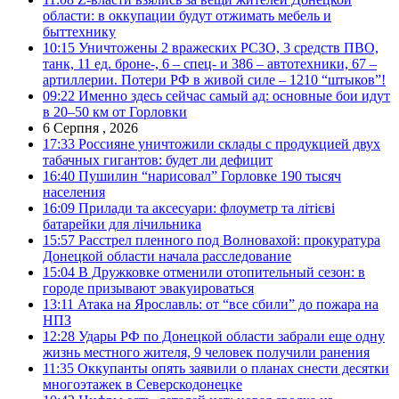
области: в оккупации будут отжимать мебель и
быттехнику
10:15
Уничтожены 2 вражеских РСЗО, 3 средств ПВО,
танк, 11 ед. броне-, 6 – спец- и 386 – автотехники, 67 –
артиллерии. Потери РФ в живой силе – 1210 “штыков”!
09:22
Именно здесь сейчас самый ад: основные бои идут
в 20–50 км от Горловки
6 Серпня , 2026
17:33
Россияне уничтожили склады с продукцией двух
табачных гигантов: будет ли дефицит
16:40
Пушилин “нарисовал” Горловке 190 тысяч
населения
16:09
Прилади та аксесуари: флоуметр та літієві
батарейки для лічильника
15:57
Расстрел пленного под Волновахой: прокуратура
Донецкой области начала расследование
15:04
В Дружковке отменили отопительный сезон: в
городе призывают эвакуироваться
13:11
Атака на Ярославль: от “все сбили” до пожара на
НПЗ
12:28
Удары РФ по Донецкой области забрали еще одну
жизнь местного жителя, 9 человек получили ранения
11:35
Оккупанты опять заявили о планах снести десятки
многоэтажек в Северскодонецке