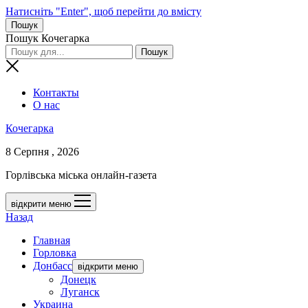
Натисніть "Enter", щоб перейти до вмісту
Пошук
Пошук Кочегарка
Контакты
О нас
Кочегарка
8 Серпня , 2026
Горлівська міська онлайн-газета
відкрити меню
Назад
Главная
Горловка
Донбасс
відкрити меню
Донецк
Луганск
Украина