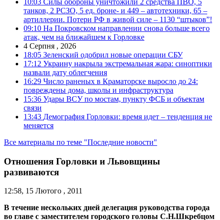
10:03
Силы обороны уничтожили 2 средства ПВО, 5
танков, 2 РСЗО, 5 ед. броне- и 449 – автотехники, 65 –
артиллерии. Потери РФ в живой силе – 1130 “штыков”!
09:10
На Покровском направлении снова больше всего
атак, чем на ближайшем к Горловке
4 Серпня , 2026
18:05
Зеленский одобрил новые операции СБУ
17:12
Украину накрыла экстремальная жара: синоптики
назвали дату облегчения
16:29
Число раненых в Краматорске выросло до 24:
повреждены дома, школы и инфраструктура
15:36
Удары ВСУ по мостам, пункту ФСБ и объектам
связи
13:43
Демография Горловки: время идет – тенденция не
меняется
Все материалы по теме "Последние новости"
Отношения Горловки и Львовщины
развиваются
12:58, 15 Лютого , 2011
В течение нескольких дней делегация руководства города
во главе с заместителем городского головы С.Н.Шкребцом