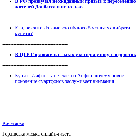
В РФ прозвучал неожиданный призыв к переселению
жителей Донбасса и не только
------------------------------------------
Квадрокоптер із камерою нічного бачення: як вибрати і
купити?
------------------------------------------
В ЦГР Горловки на глазах у матери утонул подросток
------------------------------------------
Купить Айфон 17 и чехол на Айфон: почему новое
поколение смартфонов заслуживает внимания
Кочегарка
Горлівська міська онлайн-газета