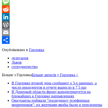
Gmail
Message
Reddit
LinkedIn
WordPress
Email
Share
Опубліковано в
Горловка
делегация
Львов
сотрудничество
Більше з
Горловка
Більше записів у Горловка »
В Горловке второй день сообщают о 3-х раненых, а
число инцидентов в отчете выросло в 7,5 раз
В Донецкой области фронт концентрируется на
ближайших к Горловке направлениях
Оккупанты поймали “посредницу телефонных
мошенников”: их жертвами якобы были и пенсионеры