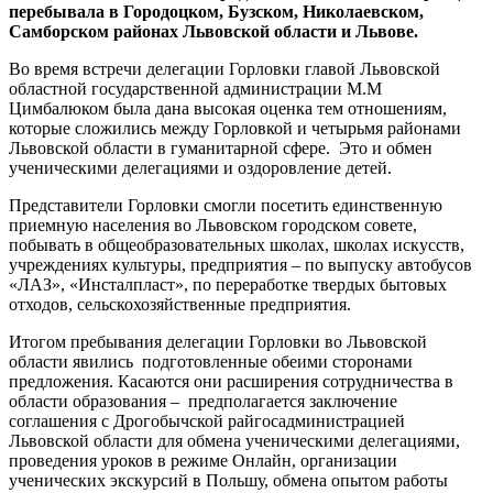
перебывала в Городоцком, Бузском, Николаевском,
Самборском районах Львовской области и Львове.
Во время встречи делегации Горловки главой Львовской
областной государственной администрации М.М
Цимбалюком была дана высокая оценка тем отношениям,
которые сложились между Горловкой и четырьмя районами
Львовской области в гуманитарной сфере. Это и обмен
ученическими делегациями и оздоровление детей.
Представители Горловки смогли посетить единственную
приемную населения во Львовском городском совете,
побывать в общеобразовательных школах, школах искусств,
учреждениях культуры, предприятия – по выпуску автобусов
«ЛАЗ», «Инсталпласт», по переработке твердых бытовых
отходов, сельскохозяйственные предприятия.
Итогом пребывания делегации Горловки во Львовской
области явились подготовленные обеими сторонами
предложения. Касаются они расширения сотрудничества в
области образования – предполагается заключение
соглашения с Дрогобычской райгосадминистрацией
Львовской области для обмена ученическими делегациями,
проведения уроков в режиме Онлайн, организации
ученических экскурсий в Польшу, обмена опытом работы