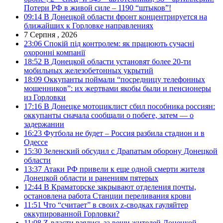
Потери РФ в живой силе – 1190 “штыков”!
09:14
В Донецкой области фронт концентрируется на
ближайших к Горловке направлениях
7 Серпня , 2026
23:06
Спокій під контролем: як працюють сучасні
охоронні компанії
18:52
В Донецкой области установят более 20-ти
мобильных железобетонных укрытий
18:09
Оккупанты поймали “посредницу телефонных
мошенников”: их жертвами якобы были и пенсионеры
из Горловки
17:16
В Донецке мотоциклист сбил пособника россиян:
оккупанты сначала сообщали о побеге, затем — о
задержании
16:23
Футбола не будет – Россия разбила стадион и в
Одессе
15:30
Зеленский обсудил с Драпатым оборону Донецкой
области
13:37
Атаки РФ привели к еще одной смерти жителя
Донецкой области и ранениям пятерых
12:44
В Краматорске закрывают отделения почты,
остановлена работа Станции переливания крови
11:51
Что “считает” в своих z-сводках гауляйтер
оккупированной Горловки?
11:08
Z-власти взялись за вещи жителей Донецкой