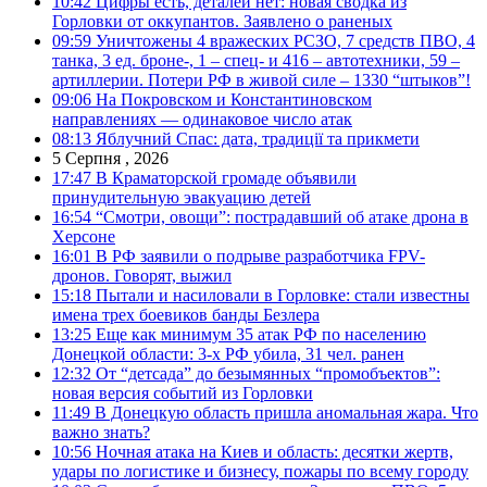
10:42
Цифры есть, деталей нет: новая сводка из
Горловки от оккупантов. Заявлено о раненых
09:59
Уничтожены 4 вражеских РСЗО, 7 средств ПВО, 4
танка, 3 ед. броне-, 1 – спец- и 416 – автотехники, 59 –
артиллерии. Потери РФ в живой силе – 1330 “штыков”!
09:06
На Покровском и Константиновском
направлениях — одинаковое число атак
08:13
Яблучний Спас: дата, традиції та прикмети
5 Серпня , 2026
17:47
В Краматорской громаде объявили
принудительную эвакуацию детей
16:54
“Смотри, овощи”: пострадавший об атаке дрона в
Херсоне
16:01
В РФ заявили о подрыве разработчика FPV-
дронов. Говорят, выжил
15:18
Пытали и насиловали в Горловке: стали известны
имена трех боевиков банды Безлера
13:25
Еще как минимум 35 атак РФ по населению
Донецкой области: 3-х РФ убила, 31 чел. ранен
12:32
От “детсада” до безымянных “промобъектов”:
новая версия событий из Горловки
11:49
В Донецкую область пришла аномальная жара. Что
важно знать?
10:56
Ночная атака на Киев и область: десятки жертв,
удары по логистике и бизнесу, пожары по всему городу