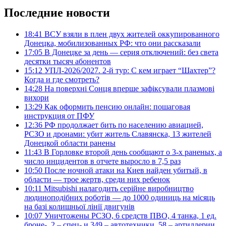
Последние новости
18:41
ВСУ взяли в плен двух жителей оккупированного
Донецка, мобилизованных РФ: что они рассказали
17:05
В Донецке за день — серия отключений: без света
десятки тысяч абонентов
15:12
УПЛ-2026/2027. 2-й тур: С кем играет “Шахтер”?
Когда и где смотреть?
14:28
На поверхні Сонця вперше зафіксували плазмові
вихори
13:29
Как оформить пенсию онлайн: пошаговая
инструкция от ПФУ
12:36
РФ продолжает бить по населению авиацией,
РСЗО и дронами: убит житель Славянска, 13 жителей
Донецкой области ранены
11:43
В Горловке второй день сообщают о 3-х раненых, а
число инцидентов в отчете выросло в 7,5 раз
10:50
После ночной атаки на Киев найден убитый, в
области — трое жертв, среди них ребенок
10:11
Mitsubishi налагодить серійне виробництво
людиноподібних роботів — до 1000 одиниць на місяць
на базі колишньої лінії двигунів
10:07
Уничтожены РСЗО, 6 средств ПВО, 4 танка, 1 ед.
броне-, 2 – спец- и 349 – автотехники, 58 – артиллерии.