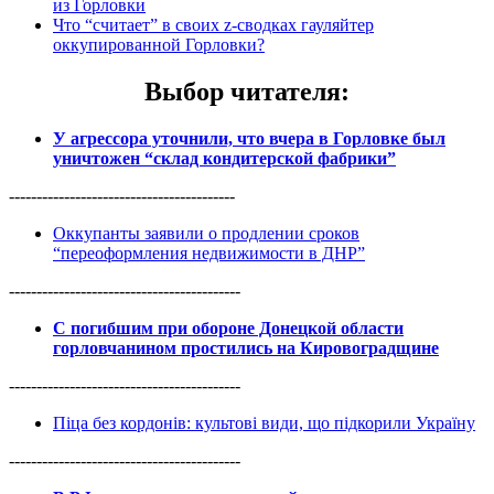
из Горловки
Что “считает” в своих z-сводках гауляйтер
оккупированной Горловки?
Выбор читателя
:
У агрессора уточнили, что вчера в Горловке был
уничтожен “склад кондитерской фабрики”
-----------------------------------------
Оккупанты заявили о продлении сроков
“переоформления недвижимости в ДНР”
------------------------------------------
С погибшим при обороне Донецкой области
горловчанином простились на Кировоградщине
------------------------------------------
Піца без кордонів: культові види, що підкорили Україну
------------------------------------------