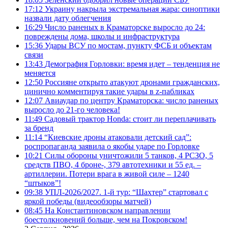
17:12
Украину накрыла экстремальная жара: синоптики
назвали дату облегчения
16:29
Число раненых в Краматорске выросло до 24:
повреждены дома, школы и инфраструктура
15:36
Удары ВСУ по мостам, пункту ФСБ и объектам
связи
13:43
Демография Горловки: время идет – тенденция не
меняется
12:50
Россияне открыто атакуют дронами гражданских,
цинично комментируя такие удары в z-пабликах
12:07
Авиаудар по центру Краматорска: число раненых
выросло до 21-го человека!
11:49
Садовый трактор Honda: стоит ли переплачивать
за бренд
11:14
“Киевские дроны атаковали детский сад”:
роспропаганда заявила о якобы ударе по Горловке
10:21
Силы обороны уничтожили 5 танков, 4 РСЗО, 5
средств ПВО, 4 броне-, 379 автотехники и 55 ед. –
артиллерии. Потери врага в живой силе – 1240
“штыков”!
09:38
УПЛ-2026/2027. 1-й тур: “Шахтер” стартовал с
яркой победы (видеообзоры матчей)
08:45
На Константиновском направлении
боестолкновений больше, чем на Покровском!