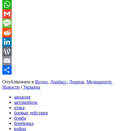
Telegram
WhatsApp
Gmail
Message
Reddit
LinkedIn
WordPress
Email
Share
Опубліковано в
Видео
,
Донбасс
,
Донецк
,
Медиацентр
,
Новости
і
Украина
авиация
автомобиль
атака
боевые действия
бомба
бомбежка
война