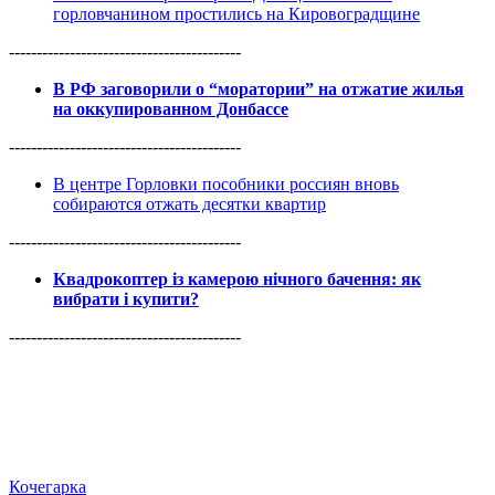
горловчанином простились на Кировоградщине
------------------------------------------
В РФ заговорили о “моратории” на отжатие жилья
на оккупированном Донбассе
------------------------------------------
В центре Горловки пособники россиян вновь
собираются отжать десятки квартир
------------------------------------------
Квадрокоптер із камерою нічного бачення: як
вибрати і купити?
------------------------------------------
Кочегарка