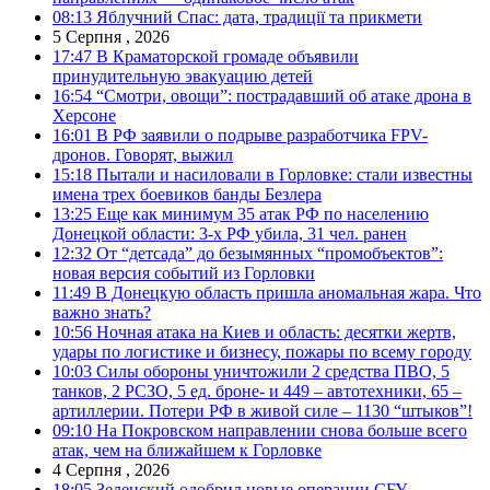
08:13
Яблучний Спас: дата, традиції та прикмети
5 Серпня , 2026
17:47
В Краматорской громаде объявили
принудительную эвакуацию детей
16:54
“Смотри, овощи”: пострадавший об атаке дрона в
Херсоне
16:01
В РФ заявили о подрыве разработчика FPV-
дронов. Говорят, выжил
15:18
Пытали и насиловали в Горловке: стали известны
имена трех боевиков банды Безлера
13:25
Еще как минимум 35 атак РФ по населению
Донецкой области: 3-х РФ убила, 31 чел. ранен
12:32
От “детсада” до безымянных “промобъектов”:
новая версия событий из Горловки
11:49
В Донецкую область пришла аномальная жара. Что
важно знать?
10:56
Ночная атака на Киев и область: десятки жертв,
удары по логистике и бизнесу, пожары по всему городу
10:03
Силы обороны уничтожили 2 средства ПВО, 5
танков, 2 РСЗО, 5 ед. броне- и 449 – автотехники, 65 –
артиллерии. Потери РФ в живой силе – 1130 “штыков”!
09:10
На Покровском направлении снова больше всего
атак, чем на ближайшем к Горловке
4 Серпня , 2026
18:05
Зеленский одобрил новые операции СБУ