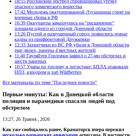
18:55
Российский обстрел спровоцировал утечку
опасного химического вещества
17:42
Молодежь оккупированной Луганщины гонят на
военные сборы в РФ
16:39
Оккупанты замахнулись на “расширение”
площади одного из городов Донецкой области
13:26
Пустой и разрушенный город: появились новые
кадры из прифронтовой Дружковки
12:33
Захватчики из ВС РФ убили в Донецкой области
еще двоих, ранены 4 местных жителей
11:40
Гауляйтер Горловки заявил о 27-ми обстрелах и
шести раненых
10:57
Удары по топливу и логистике: БПЛА атаковали
НПЗ, аэродром и хаб Wildberries
Все материалы по теме "Последние новости"
Первые минуты: Как в Донецкой области
полиция и парамедики спасали людей под
обстрелом
13:27, 26 Травня , 2026
Как уже сообщалось ранее, Краматорск вчера пережил
несколько варварских авиаударов
агрессора. В частности,