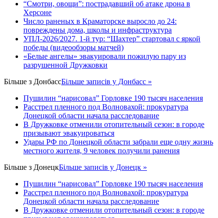
“Смотри, овощи”: пострадавший об атаке дрона в
Херсоне
Число раненых в Краматорске выросло до 24:
повреждены дома, школы и инфраструктура
УПЛ-2026/2027. 1-й тур: “Шахтер” стартовал с яркой
победы (видеообзоры матчей)
«Белые ангелы» эвакуировали пожилую пару из
разрушенной Дружковки
Більше з
Донбасс
Більше записів у Донбасс »
Пушилин “нарисовал” Горловке 190 тысяч населения
Расстрел пленного под Волновахой: прокуратура
Донецкой области начала расследование
В Дружковке отменили отопительный сезон: в городе
призывают эвакуироваться
Удары РФ по Донецкой области забрали еще одну жизнь
местного жителя, 9 человек получили ранения
Більше з
Донецк
Більше записів у Донецк »
Пушилин “нарисовал” Горловке 190 тысяч населения
Расстрел пленного под Волновахой: прокуратура
Донецкой области начала расследование
В Дружковке отменили отопительный сезон: в городе