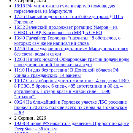
3 Серпня , 2026
18:18
РФ уничтожила гуманитарную помощь для
переселенцев из Мариуполя
17:25
Пьяный подросток на питбайке устроил ДТП в
Горловке
16:32
Зеленский продолжает ротации: Умеров – из
СНБО в СВР, Клименко – из МВД в СНБО
13:49
Гауляйтер Горловки “насчитал” 8 обстрелов, о
которых сам же не написал ни слова
12:56
После ударов по подстанциям Мариуполь остался
без света, воды и связи
12:03
Ничего нового! Обнародован график подачи воды
в оккупированной Горловке на август
11:10
Ни дня без трагедии! В Донецкой области РФ
убила 2 гражданских, 14 ранены
10:17
Силы обороны уничтожили танк, 4 средства ПВО,
8 РСЗО, 5 броне-, 6 спец-, 485 автотехники и 80 ед. –
артиллерии. Потери врага в живой силе – 1390
“штыков”!
09:24
На ближайшей к Горловке участке ЛБС россияне
провели 20 атак, больше всего их снова на Покровском
– 30!
2 Серпня , 2026
19:08
В июле РФ нарастила давление. Прирост по карте
DeepState – 36 кв. км