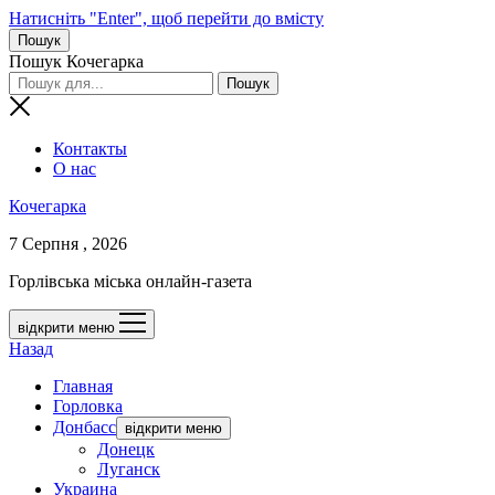
Натисніть "Enter", щоб перейти до вмісту
Пошук
Пошук Кочегарка
Контакты
О нас
Кочегарка
7 Серпня , 2026
Горлівська міська онлайн-газета
відкрити меню
Назад
Главная
Горловка
Донбасс
відкрити меню
Донецк
Луганск
Украина