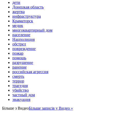
дети
Донецкая область
жертва
инфраструктура
Краматорск
медик
многоквартирный дом
население
Нацполиция
обстрел
повреждение
пожар
помощь
разрушение
ранение
российская агрессия
смерть
террор
трагедия
убийство
частный дом
эвакуация
Більше з
Видео
Більше записів у Видео »