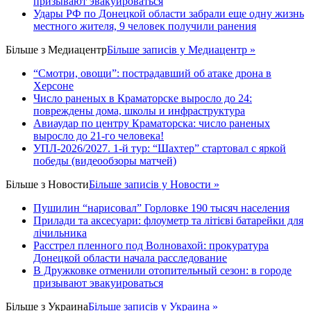
призывают эвакуироваться
Удары РФ по Донецкой области забрали еще одну жизнь
местного жителя, 9 человек получили ранения
Більше з
Медиацентр
Більше записів у Медиацентр »
“Смотри, овощи”: пострадавший об атаке дрона в
Херсоне
Число раненых в Краматорске выросло до 24:
повреждены дома, школы и инфраструктура
Авиаудар по центру Краматорска: число раненых
выросло до 21-го человека!
УПЛ-2026/2027. 1-й тур: “Шахтер” стартовал с яркой
победы (видеообзоры матчей)
Більше з
Новости
Більше записів у Новости »
Пушилин “нарисовал” Горловке 190 тысяч населения
Прилади та аксесуари: флоуметр та літієві батарейки для
лічильника
Расстрел пленного под Волновахой: прокуратура
Донецкой области начала расследование
В Дружковке отменили отопительный сезон: в городе
призывают эвакуироваться
Більше з
Украина
Більше записів у Украина »