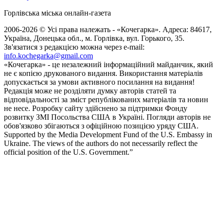
Горлівська міська онлайн-газета
2006-2026 © Усі права належать - «Кочегарка». Адреса: 84617,
Україна, Донецька обл., м. Горлівка, вул. Горького, 35.
Зв'язатися з редакцією можна через e-mail:
info.kochegarka@gmail.com
«Кочегарка» - це незалежний інформаційний майданчик, який
не є копією друкованого видання. Використання матеріалів
допускається за умови активного посилання на видання!
Редакція може не розділяти думку авторів статей та
відповідальності за зміст републікованих матеріалів та новин
не несе. Розробку сайту здійснено за підтримки Фонду
розвитку ЗМІ Посольства США в Україні. Погляди авторів не
обов'язково збігаються з офіційною позицією уряду США.
Supported by the Media Development Fund of the U.S. Embassy in
Ukraine. The views of the authors do not necessarily reflect the
official position of the U.S. Government.”