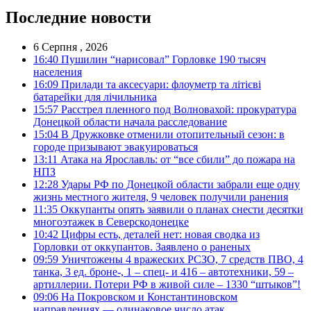
Последние новости
6 Серпня , 2026
16:40
Пушилин “нарисовал” Горловке 190 тысяч
населения
16:09
Прилади та аксесуари: флоуметр та літієві
батарейки для лічильника
15:57
Расстрел пленного под Волновахой: прокуратура
Донецкой области начала расследование
15:04
В Дружковке отменили отопительный сезон: в
городе призывают эвакуироваться
13:11
Атака на Ярославль: от “все сбили” до пожара на
НПЗ
12:28
Удары РФ по Донецкой области забрали еще одну
жизнь местного жителя, 9 человек получили ранения
11:35
Оккупанты опять заявили о планах снести десятки
многоэтажек в Северскодонецке
10:42
Цифры есть, деталей нет: новая сводка из
Горловки от оккупантов. Заявлено о раненых
09:59
Уничтожены 4 вражеских РСЗО, 7 средств ПВО, 4
танка, 3 ед. броне-, 1 – спец- и 416 – автотехники, 59 –
артиллерии. Потери РФ в живой силе – 1330 “штыков”!
09:06
На Покровском и Константиновском
направлениях — одинаковое число атак