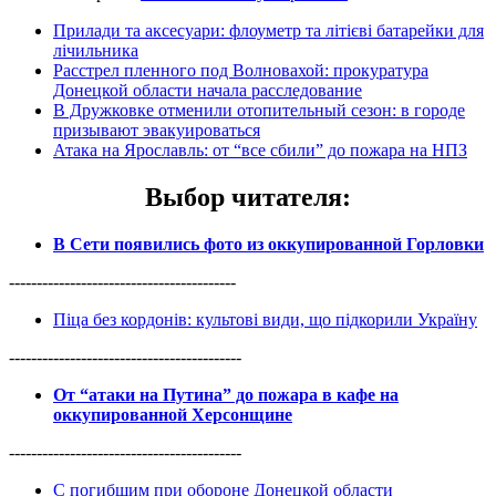
Прилади та аксесуари: флоуметр та літієві батарейки для
лічильника
Расстрел пленного под Волновахой: прокуратура
Донецкой области начала расследование
В Дружковке отменили отопительный сезон: в городе
призывают эвакуироваться
Атака на Ярославль: от “все сбили” до пожара на НПЗ
Выбор читателя
:
В Сети появились фото из оккупированной Горловки
-----------------------------------------
Піца без кордонів: культові види, що підкорили Україну
------------------------------------------
От “атаки на Путина” до пожара в кафе на
оккупированной Херсонщине
------------------------------------------
С погибшим при обороне Донецкой области