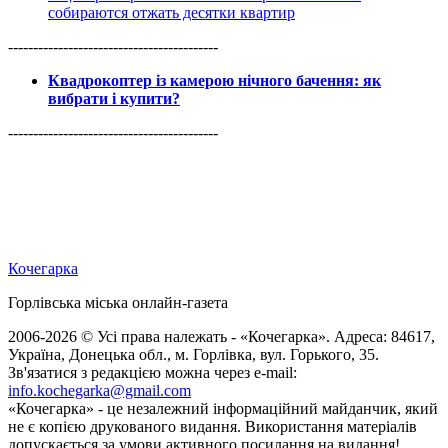
собираются отжать десятки квартир
------------------------------------------
Квадрокоптер із камерою нічного бачення: як
вибрати і купити?
------------------------------------------
Кочегарка
Горлівська міська онлайн-газета
2006-2026 © Усі права належать - «Кочегарка». Адреса: 84617,
Україна, Донецька обл., м. Горлівка, вул. Горького, 35.
Зв'язатися з редакцією можна через e-mail:
info.kochegarka@gmail.com
«Кочегарка» - це незалежний інформаційний майданчик, який
не є копією друкованого видання. Використання матеріалів
допускається за умови активного посилання на видання!