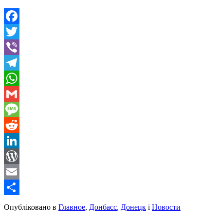
Facebook
Twitter
Viber
Telegram
WhatsApp
Gmail
Message
Reddit
LinkedIn
WordPress
Email
Share
Опубліковано в
Главное
,
Донбасс
,
Донецк
і
Новости