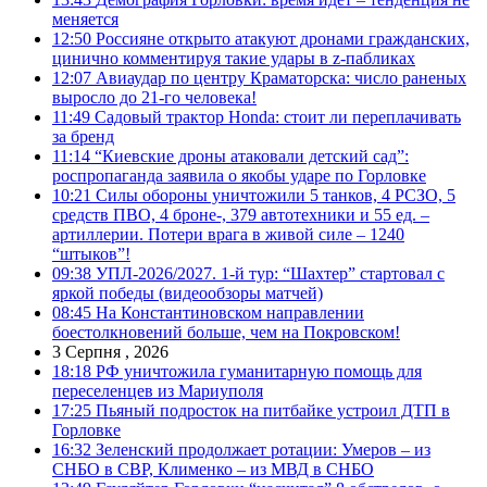
меняется
12:50
Россияне открыто атакуют дронами гражданских,
цинично комментируя такие удары в z-пабликах
12:07
Авиаудар по центру Краматорска: число раненых
выросло до 21-го человека!
11:49
Садовый трактор Honda: стоит ли переплачивать
за бренд
11:14
“Киевские дроны атаковали детский сад”:
роспропаганда заявила о якобы ударе по Горловке
10:21
Силы обороны уничтожили 5 танков, 4 РСЗО, 5
средств ПВО, 4 броне-, 379 автотехники и 55 ед. –
артиллерии. Потери врага в живой силе – 1240
“штыков”!
09:38
УПЛ-2026/2027. 1-й тур: “Шахтер” стартовал с
яркой победы (видеообзоры матчей)
08:45
На Константиновском направлении
боестолкновений больше, чем на Покровском!
3 Серпня , 2026
18:18
РФ уничтожила гуманитарную помощь для
переселенцев из Мариуполя
17:25
Пьяный подросток на питбайке устроил ДТП в
Горловке
16:32
Зеленский продолжает ротации: Умеров – из
СНБО в СВР, Клименко – из МВД в СНБО