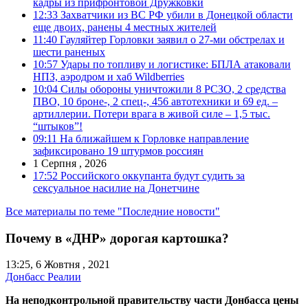
кадры из прифронтовой Дружковки
12:33
Захватчики из ВС РФ убили в Донецкой области
еще двоих, ранены 4 местных жителей
11:40
Гауляйтер Горловки заявил о 27-ми обстрелах и
шести раненых
10:57
Удары по топливу и логистике: БПЛА атаковали
НПЗ, аэродром и хаб Wildberries
10:04
Силы обороны уничтожили 8 РСЗО, 2 средства
ПВО, 10 броне-, 2 спец-, 456 автотехники и 69 ед. –
артиллерии. Потери врага в живой силе – 1,5 тыс.
“штыков”!
09:11
На ближайшем к Горловке направление
зафиксировано 19 штурмов россиян
1 Серпня , 2026
17:52
Российского оккупанта будут судить за
сексуальное насилие на Донетчине
Все материалы по теме "Последние новости"
Почему в «ДНР» дорогая картошка?
13:25, 6 Жовтня , 2021
Донбасс Реалии
На неподконтрольной правительству части Донбасса цены