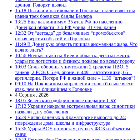
дронов. Говорят, выжил
15:18
Пытали и насиловали в Горловке: стали известны
имена трех боевиков банды Безлера
13:25
Еще как минимум 35 атак РФ по населению
Донецкой области: 3-х РФ убила, 31 чел. ранен
12:32
От “детсада” до безымянных “промобъектов”:
новая версия событий из Горловки
11:49
В Донецкую область пришла аномальная жара. Что
важно знать?
10:56
Ночная атака на Киев и область: десятки жертв,
удары по логистике и бизнесу, пожары по всему городу
10:03
Силы обороны уничтожили 2 средства ПВО, 5
танков, 2 РСЗО, 5 ед. броне- и 449 – автотехники, 65 –
артиллерии. Потери РФ в живой силе – 1130 “штыков”!
09:10
На Покровском направлении снова больше всего
атак, чем на ближайшем к Горловке
4 Серпня , 2026
18:05
Зеленский одобрил новые операции СБУ
17:12
Украину накрыла экстремальная жара: синоптики
назвали дату облегчения
16:29
Число раненых в Краматорске выросло до 24:
повреждены дома, школы и инфраструктура
15:36
Удары ВСУ по мостам, пункту ФСБ и объектам
связи
13:43
Демография Горловки: время идет – тенденция не