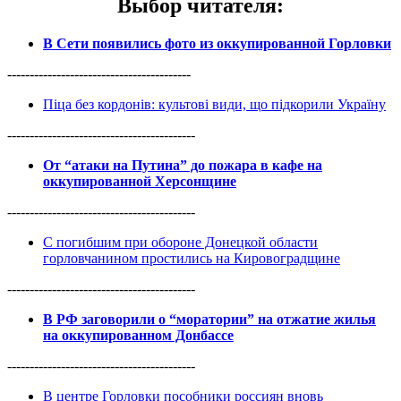
Выбор читателя
:
В Сети появились фото из оккупированной Горловки
-----------------------------------------
Піца без кордонів: культові види, що підкорили Україну
------------------------------------------
От “атаки на Путина” до пожара в кафе на
оккупированной Херсонщине
------------------------------------------
С погибшим при обороне Донецкой области
горловчанином простились на Кировоградщине
------------------------------------------
В РФ заговорили о “моратории” на отжатие жилья
на оккупированном Донбассе
------------------------------------------
В центре Горловки пособники россиян вновь