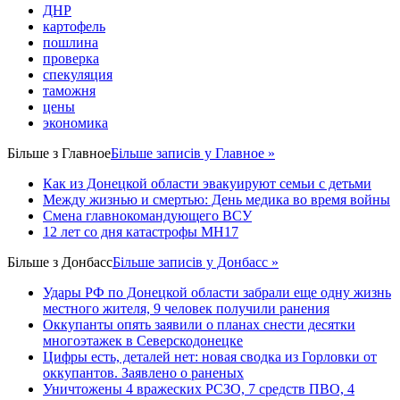
ДНР
картофель
пошлина
проверка
спекуляция
таможня
цены
экономика
Більше з
Главное
Більше записів у Главное »
Как из Донецкой области эвакуируют семьи с детьми
Между жизнью и смертью: День медика во время войны
Смена главнокомандующего ВСУ
12 лет со дня катастрофы MH17
Більше з
Донбасс
Більше записів у Донбасс »
Удары РФ по Донецкой области забрали еще одну жизнь
местного жителя, 9 человек получили ранения
Оккупанты опять заявили о планах снести десятки
многоэтажек в Северскодонецке
Цифры есть, деталей нет: новая сводка из Горловки от
оккупантов. Заявлено о раненых
Уничтожены 4 вражеских РСЗО, 7 средств ПВО, 4