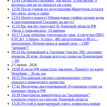
13:49
Гауляйтер Горловки “насчитал” 8 обстрелов, о
которых сам же не написал ни слова
12:56
После ударов по подстанциям Мариуполь остался
без света, воды и связи
12:03
Ничего нового! Обнародован график подачи воды
в оккупированной Горловке на август
11:10
Ни дня без трагедии! В Донецкой области РФ
убила 2 гражданских, 14 ранены
10:17
Силы обороны уничтожили танк, 4 средства ПВО,
8 РСЗО, 5 броне-, 6 спец-, 485 автотехники и 80 ед. –
артиллерии. Потери врага в живой силе – 1390
“штыков”!
09:24
На ближайшей к Горловке участке ЛБС россияне
провели 20 атак, больше всего их снова на Покровском
– 30!
2 Серпня , 2026
19:08
В июле РФ нарастила давление. Прирост по карте
DeepState – 36 кв. км
18:55
Российский обстрел спровоцировал утечку
опасного химического вещества
17:42
Молодежь оккупированной Луганщины гонят на
военные сборы в РФ
16:39
Оккупанты замахнулись на “расширение”
площади одного из городов Донецкой области
13:26
Пустой и разрушенный город: появились новые