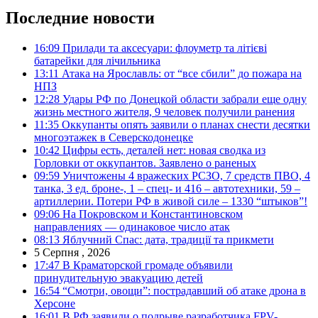
Последние новости
16:09
Прилади та аксесуари: флоуметр та літієві
батарейки для лічильника
13:11
Атака на Ярославль: от “все сбили” до пожара на
НПЗ
12:28
Удары РФ по Донецкой области забрали еще одну
жизнь местного жителя, 9 человек получили ранения
11:35
Оккупанты опять заявили о планах снести десятки
многоэтажек в Северскодонецке
10:42
Цифры есть, деталей нет: новая сводка из
Горловки от оккупантов. Заявлено о раненых
09:59
Уничтожены 4 вражеских РСЗО, 7 средств ПВО, 4
танка, 3 ед. броне-, 1 – спец- и 416 – автотехники, 59 –
артиллерии. Потери РФ в живой силе – 1330 “штыков”!
09:06
На Покровском и Константиновском
направлениях — одинаковое число атак
08:13
Яблучний Спас: дата, традиції та прикмети
5 Серпня , 2026
17:47
В Краматорской громаде объявили
принудительную эвакуацию детей
16:54
“Смотри, овощи”: пострадавший об атаке дрона в
Херсоне
16:01
В РФ заявили о подрыве разработчика FPV-