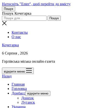
Натисніть "Enter", щоб перейти до вмісту
Пошук
Пошук Кочегарка
Контакты
О нас
Кочегарка
6 Серпня , 2026
Горлівська міська онлайн-газета
відкрити меню
Назад
Главная
Горловка
Донбасс
відкрити меню
Донецк
Луганск
Украина