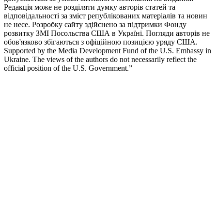
Редакція може не розділяти думку авторів статей та
відповідальності за зміст републікованих матеріалів та новин
не несе. Розробку сайту здійснено за підтримки Фонду
розвитку ЗМІ Посольства США в Україні. Погляди авторів не
обов'язково збігаються з офіційною позицією уряду США.
Supported by the Media Development Fund of the U.S. Embassy in
Ukraine. The views of the authors do not necessarily reflect the
official position of the U.S. Government.”