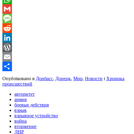
WhatsApp
Gmail
Message
Reddit
LinkedIn
WordPress
Email
Share
Опубліковано в
Донбасс
,
Донецк
,
Мир
,
Новости
і
Хроника
происшествий
авторитет
армия
боевые действия
взрыв
взрывное устройство
война
вторжение
ДНР