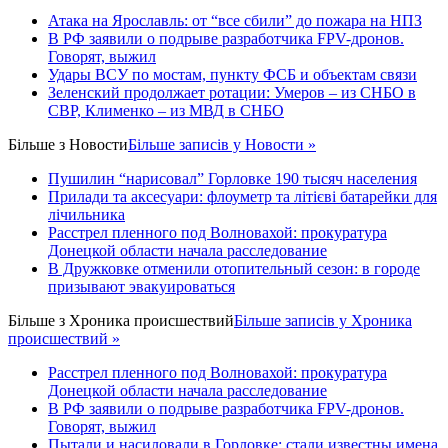
Атака на Ярославль: от “все сбили” до пожара на НПЗ
В РФ заявили о подрыве разработчика FPV-дронов.
Говорят, выжил
Удары ВСУ по мостам, пункту ФСБ и объектам связи
Зеленский продолжает ротации: Умеров – из СНБО в
СВР, Клименко – из МВД в СНБО
Більше з
Новости
Більше записів у Новости »
Пушилин “нарисовал” Горловке 190 тысяч населения
Прилади та аксесуари: флоуметр та літієві батарейки для
лічильника
Расстрел пленного под Волновахой: прокуратура
Донецкой области начала расследование
В Дружковке отменили отопительный сезон: в городе
призывают эвакуироваться
Більше з
Хроника происшествий
Більше записів у Хроника
происшествий »
Расстрел пленного под Волновахой: прокуратура
Донецкой области начала расследование
В РФ заявили о подрыве разработчика FPV-дронов.
Говорят, выжил
Пытали и насиловали в Горловке: стали известны имена