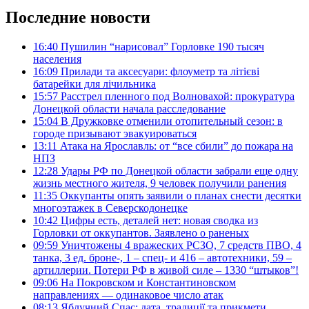
Последние новости
16:40
Пушилин “нарисовал” Горловке 190 тысяч
населения
16:09
Прилади та аксесуари: флоуметр та літієві
батарейки для лічильника
15:57
Расстрел пленного под Волновахой: прокуратура
Донецкой области начала расследование
15:04
В Дружковке отменили отопительный сезон: в
городе призывают эвакуироваться
13:11
Атака на Ярославль: от “все сбили” до пожара на
НПЗ
12:28
Удары РФ по Донецкой области забрали еще одну
жизнь местного жителя, 9 человек получили ранения
11:35
Оккупанты опять заявили о планах снести десятки
многоэтажек в Северскодонецке
10:42
Цифры есть, деталей нет: новая сводка из
Горловки от оккупантов. Заявлено о раненых
09:59
Уничтожены 4 вражеских РСЗО, 7 средств ПВО, 4
танка, 3 ед. броне-, 1 – спец- и 416 – автотехники, 59 –
артиллерии. Потери РФ в живой силе – 1330 “штыков”!
09:06
На Покровском и Константиновском
направлениях — одинаковое число атак
08:13
Яблучний Спас: дата, традиції та прикмети