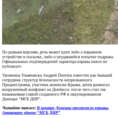
По разным версиям, речь может идти либо о взрывном
устройстве в посылке, либо о неудавшейся попытке подрыва.
Официальных подтверждений характера взрыва никто не
публикует.
Уроженец Ульяновска Андрей Пинчук известен как бывший
сотрудник структур безопасности непризнанного
Приднестровья, участник аннексии Крыма, затем разжигал
вооруженный конфликт на Донбассе, после чего стал так
называемым главой созданного РФ в оккупированном
Донецке “МГБ ДНР”.
Читайте также:
В центре Донецка прогремели взрывы.
Атаковано здание “МГБ ДНР”