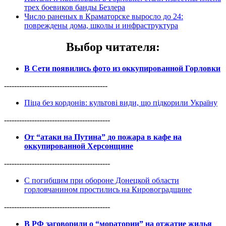
трех боевиков банды Безлера
Число раненых в Краматорске выросло до 24:
повреждены дома, школы и инфраструктура
Выбор читателя
:
В Сети появились фото из оккупированной Горловки
-----------------------------------------
Піца без кордонів: культові види, що підкорили Україну
------------------------------------------
От “атаки на Путина” до пожара в кафе на
оккупированной Херсонщине
------------------------------------------
С погибшим при обороне Донецкой области
горловчанином простились на Кировоградщине
------------------------------------------
В РФ заговорили о “моратории” на отжатие жилья