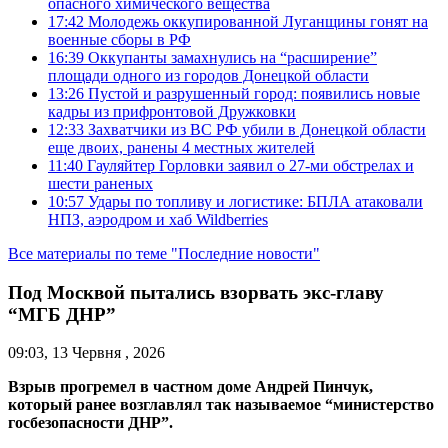
опасного химического вещества
17:42
Молодежь оккупированной Луганщины гонят на
военные сборы в РФ
16:39
Оккупанты замахнулись на “расширение”
площади одного из городов Донецкой области
13:26
Пустой и разрушенный город: появились новые
кадры из прифронтовой Дружковки
12:33
Захватчики из ВС РФ убили в Донецкой области
еще двоих, ранены 4 местных жителей
11:40
Гауляйтер Горловки заявил о 27-ми обстрелах и
шести раненых
10:57
Удары по топливу и логистике: БПЛА атаковали
НПЗ, аэродром и хаб Wildberries
Все материалы по теме "Последние новости"
Под Москвой пытались взорвать экс-главу
“МГБ ДНР”
09:03, 13 Червня , 2026
Взрыв прогремел в частном доме Андрей Пинчук,
который ранее возглавлял так называемое “министерство
госбезопасности ДНР”.