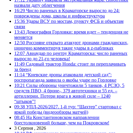
назвали дату облегчения
16:29
Число раненых в Краматорске выросло до 24:
повреждены дома, школы и инфраструктура
15:36
Удары ВСУ по мостам, пункту ФСБ и объектам
связи
13:43
Демография Горловки: время идет – тенденция не
меняется
12:50
Россияне открыто атакуют дронами гражданских,
цинично комментируя такие удары в z-пабликах
12:07
Авиаудар по центру Краматорска: число раненых
выросло до 21-го человека!
11:49
Садовый трактор Honda: стоит ли переплачивать
за бренд
11:14
“Киевские дроны атаковали детский сад”:
роспропаганда заявила о якобы ударе по Горловке
10:21
Силы обороны уничтожили 5 танков, 4 РСЗО, 5
средств ПВО, 4 броне-, 379 автотехники и 55 ед. –
артиллерии. Потери врага в живой силе – 1240
“штыков”!
09:38
УПЛ-2026/2027. 1-й тур: “Шахтер” стартовал с
яркой победы (видеообзоры матчей)
08:45
На Константиновском направлении
боестолкновений больше, чем на Покровском!
3 Серпня , 2026