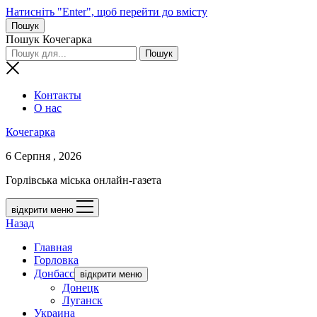
Натисніть "Enter", щоб перейти до вмісту
Пошук
Пошук Кочегарка
Контакты
О нас
Кочегарка
6 Серпня , 2026
Горлівська міська онлайн-газета
відкрити меню
Назад
Главная
Горловка
Донбасс
відкрити меню
Донецк
Луганск
Украина