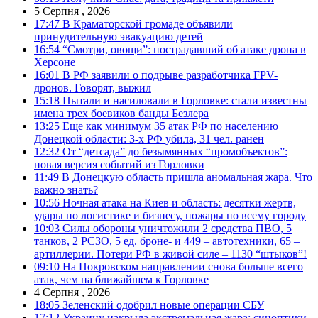
5 Серпня , 2026
17:47
В Краматорской громаде объявили
принудительную эвакуацию детей
16:54
“Смотри, овощи”: пострадавший об атаке дрона в
Херсоне
16:01
В РФ заявили о подрыве разработчика FPV-
дронов. Говорят, выжил
15:18
Пытали и насиловали в Горловке: стали известны
имена трех боевиков банды Безлера
13:25
Еще как минимум 35 атак РФ по населению
Донецкой области: 3-х РФ убила, 31 чел. ранен
12:32
От “детсада” до безымянных “промобъектов”:
новая версия событий из Горловки
11:49
В Донецкую область пришла аномальная жара. Что
важно знать?
10:56
Ночная атака на Киев и область: десятки жертв,
удары по логистике и бизнесу, пожары по всему городу
10:03
Силы обороны уничтожили 2 средства ПВО, 5
танков, 2 РСЗО, 5 ед. броне- и 449 – автотехники, 65 –
артиллерии. Потери РФ в живой силе – 1130 “штыков”!
09:10
На Покровском направлении снова больше всего
атак, чем на ближайшем к Горловке
4 Серпня , 2026
18:05
Зеленский одобрил новые операции СБУ
17:12
Украину накрыла экстремальная жара: синоптики