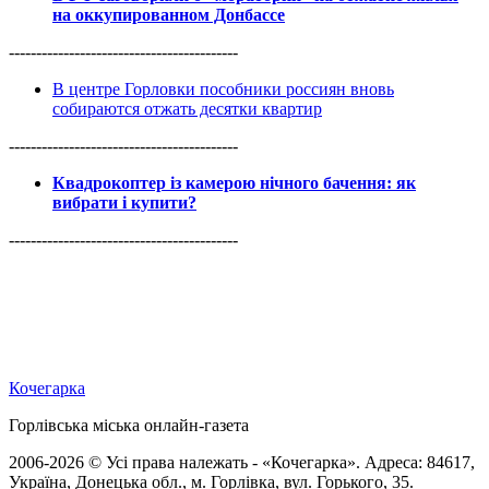
на оккупированном Донбассе
------------------------------------------
В центре Горловки пособники россиян вновь
собираются отжать десятки квартир
------------------------------------------
Квадрокоптер із камерою нічного бачення: як
вибрати і купити?
------------------------------------------
Кочегарка
Горлівська міська онлайн-газета
2006-2026 © Усі права належать - «Кочегарка». Адреса: 84617,
Україна, Донецька обл., м. Горлівка, вул. Горького, 35.