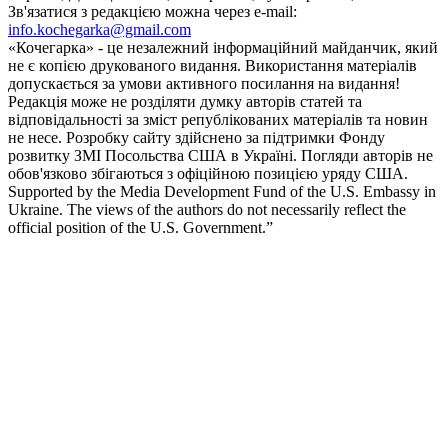
Зв'язатися з редакцією можна через e-mail:
info.kochegarka@gmail.com
«Кочегарка» - це незалежний інформаційний майданчик, який
не є копією друкованого видання. Використання матеріалів
допускається за умови активного посилання на видання!
Редакція може не розділяти думку авторів статей та
відповідальності за зміст републікованих матеріалів та новин
не несе. Розробку сайту здійснено за підтримки Фонду
розвитку ЗМІ Посольства США в Україні. Погляди авторів не
обов'язково збігаються з офіційною позицією уряду США.
Supported by the Media Development Fund of the U.S. Embassy in
Ukraine. The views of the authors do not necessarily reflect the
official position of the U.S. Government.”