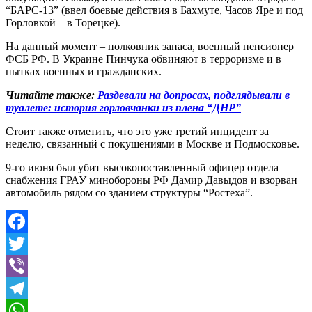
“БАРС-13” (ввел боевые действия в Бахмуте, Часов Яре и под
Горловкой – в Торецке).
На данный момент – полковник запаса, военный пенсионер
ФСБ РФ. В Украине Пинчука обвиняют в терроризме и в
пытках военных и гражданских.
Читайте также:
Раздевали на допросах, подглядывали в
туалете: история горловчанки из плена “ДНР”
Стоит также отметить, что это уже третий инцидент за
неделю, связанный с покушениями в Москве и Подмосковье.
9-го июня был убит высокопоставленный офицер отдела
снабжения ГРАУ минобороны РФ Дамир Давыдов и взорван
автомобиль рядом со зданием структуры “Ростеха”.
Facebook
Twitter
Viber
Telegram