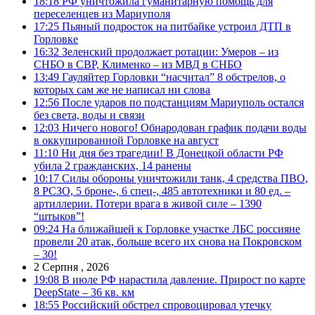
18:18
РФ уничтожила гуманитарную помощь для
переселенцев из Мариуполя
17:25
Пьяный подросток на питбайке устроил ДТП в
Горловке
16:32
Зеленский продолжает ротации: Умеров – из
СНБО в СВР, Клименко – из МВД в СНБО
13:49
Гауляйтер Горловки “насчитал” 8 обстрелов, о
которых сам же не написал ни слова
12:56
После ударов по подстанциям Мариуполь остался
без света, воды и связи
12:03
Ничего нового! Обнародован график подачи воды
в оккупированной Горловке на август
11:10
Ни дня без трагедии! В Донецкой области РФ
убила 2 гражданских, 14 ранены
10:17
Силы обороны уничтожили танк, 4 средства ПВО,
8 РСЗО, 5 броне-, 6 спец-, 485 автотехники и 80 ед. –
артиллерии. Потери врага в живой силе – 1390
“штыков”!
09:24
На ближайшей к Горловке участке ЛБС россияне
провели 20 атак, больше всего их снова на Покровском
– 30!
2 Серпня , 2026
19:08
В июле РФ нарастила давление. Прирост по карте
DeepState – 36 кв. км
18:55
Российский обстрел спровоцировал утечку