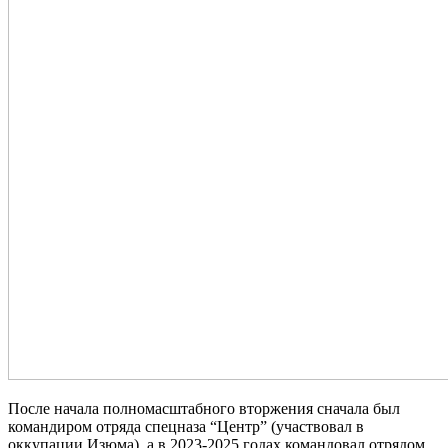
После начала полномасштабного вторжения сначала был
командиром отряда спецназа “Центр” (участвовал в
оккупации Изюма), а в 2023-2025 годах командовал отрядом