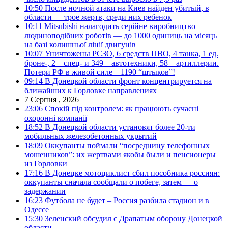
10:50
После ночной атаки на Киев найден убитый, в
области — трое жертв, среди них ребенок
10:11
Mitsubishi налагодить серійне виробництво
людиноподібних роботів — до 1000 одиниць на місяць
на базі колишньої лінії двигунів
10:07
Уничтожены РСЗО, 6 средств ПВО, 4 танка, 1 ед.
броне-, 2 – спец- и 349 – автотехники, 58 – артиллерии.
Потери РФ в живой силе – 1190 “штыков”!
09:14
В Донецкой области фронт концентрируется на
ближайших к Горловке направлениях
7 Серпня , 2026
23:06
Спокій під контролем: як працюють сучасні
охоронні компанії
18:52
В Донецкой области установят более 20-ти
мобильных железобетонных укрытий
18:09
Оккупанты поймали “посредницу телефонных
мошенников”: их жертвами якобы были и пенсионеры
из Горловки
17:16
В Донецке мотоциклист сбил пособника россиян:
оккупанты сначала сообщали о побеге, затем — о
задержании
16:23
Футбола не будет – Россия разбила стадион и в
Одессе
15:30
Зеленский обсудил с Драпатым оборону Донецкой
области