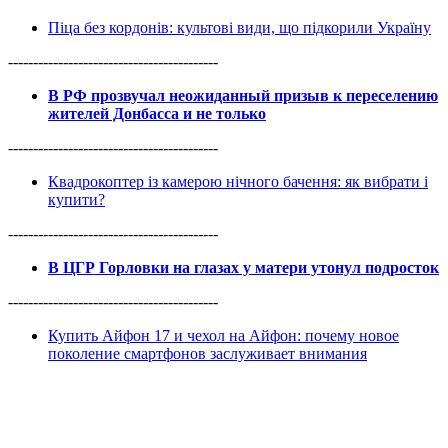
Піца без кордонів: культові види, що підкорили Україну
------------------------------------------
В РФ прозвучал неожиданный призыв к переселению
жителей Донбасса и не только
------------------------------------------
Квадрокоптер із камерою нічного бачення: як вибрати і
купити?
------------------------------------------
В ЦГР Горловки на глазах у матери утонул подросток
------------------------------------------
Купить Айфон 17 и чехол на Айфон: почему новое
поколение смартфонов заслуживает внимания