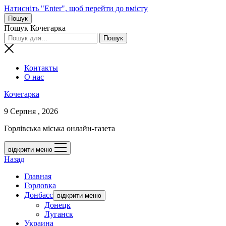
Натисніть "Enter", щоб перейти до вмісту
Пошук
Пошук Кочегарка
Контакты
О нас
Кочегарка
9 Серпня , 2026
Горлівська міська онлайн-газета
відкрити меню
Назад
Главная
Горловка
Донбасс
відкрити меню
Донецк
Луганск
Украина