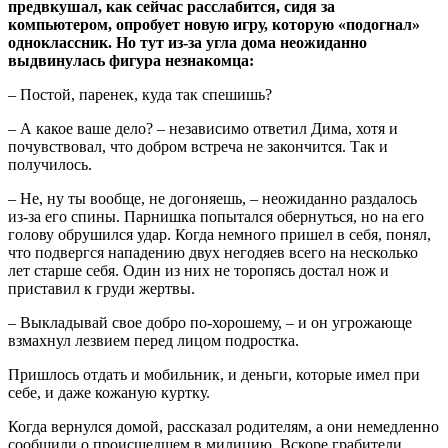
предвкушал, как сейчас расслабится, сидя за
компьютером, опробует новую игру, которую «подогнал»
одноклассник. Но тут из-за угла дома неожиданно
выдвинулась фигура незнакомца:
– Постой, паренек, куда так спешишь?
– А какое ваше дело? – независимо ответил Дима, хотя и
почувствовал, что добром встреча не закончится. Так и
получилось.
– Не, ну ты вообще, не догоняешь, – неожиданно раздалось
из-за его спины. Парнишка попытался обернуться, но на его
голову обрушился удар. Когда немного пришел в себя, понял,
что подвергся нападению двух негодяев всего на несколько
лет старше себя. Один из них не торопясь достал нож и
приставил к груди жертвы.
– Выкладывай свое добро по-хорошему, – и он угрожающе
взмахнул лезвием перед лицом подростка.
Пришлось отдать и мобильник, и деньги, которые имел при
себе, и даже кожаную куртку.
Когда вернулся домой, рассказал родителям, а они немедленно
сообщили о происшедшем в милицию. Вскоре грабители