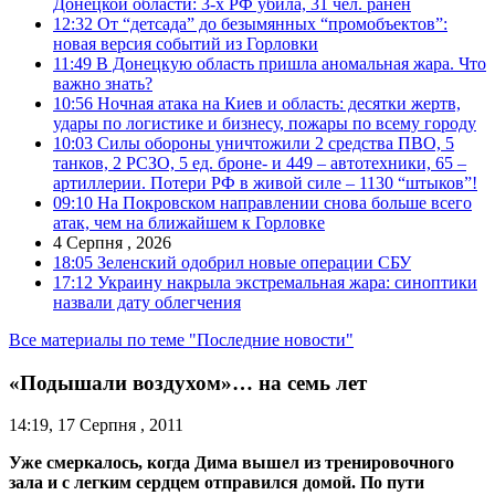
Донецкой области: 3-х РФ убила, 31 чел. ранен
12:32
От “детсада” до безымянных “промобъектов”:
новая версия событий из Горловки
11:49
В Донецкую область пришла аномальная жара. Что
важно знать?
10:56
Ночная атака на Киев и область: десятки жертв,
удары по логистике и бизнесу, пожары по всему городу
10:03
Силы обороны уничтожили 2 средства ПВО, 5
танков, 2 РСЗО, 5 ед. броне- и 449 – автотехники, 65 –
артиллерии. Потери РФ в живой силе – 1130 “штыков”!
09:10
На Покровском направлении снова больше всего
атак, чем на ближайшем к Горловке
4 Серпня , 2026
18:05
Зеленский одобрил новые операции СБУ
17:12
Украину накрыла экстремальная жара: синоптики
назвали дату облегчения
Все материалы по теме "Последние новости"
«Подышали воздухом»… на семь лет
14:19, 17 Серпня , 2011
Уже смеркалось, когда Дима вышел из тренировочного
зала и с легким сердцем отправился домой. По пути