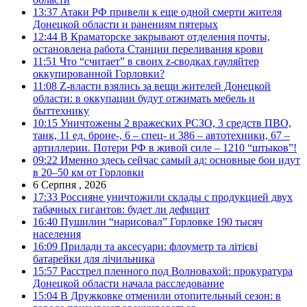
13:37
Атаки РФ привели к еще одной смерти жителя
Донецкой области и ранениям пятерых
12:44
В Краматорске закрывают отделения почты,
остановлена работа Станции переливания крови
11:51
Что “считает” в своих z-сводках гауляйтер
оккупированной Горловки?
11:08
Z-власти взялись за вещи жителей Донецкой
области: в оккупации будут отжимать мебель и
быттехнику
10:15
Уничтожены 2 вражеских РСЗО, 3 средств ПВО,
танк, 11 ед. броне-, 6 – спец- и 386 – автотехники, 67 –
артиллерии. Потери РФ в живой силе – 1210 “штыков”!
09:22
Именно здесь сейчас самый ад: основные бои идут
в 20–50 км от Горловки
6 Серпня , 2026
17:33
Россияне уничтожили склады с продукцией двух
табачных гигантов: будет ли дефицит
16:40
Пушилин “нарисовал” Горловке 190 тысяч
населения
16:09
Прилади та аксесуари: флоуметр та літієві
батарейки для лічильника
15:57
Расстрел пленного под Волновахой: прокуратура
Донецкой области начала расследование
15:04
В Дружковке отменили отопительный сезон: в