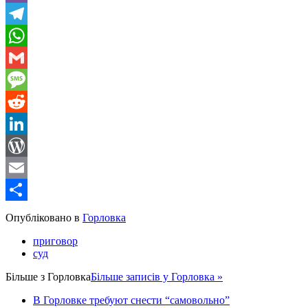
Viber
Telegram
WhatsApp
Gmail
Message
Reddit
LinkedIn
WordPress
Email
Share
Опубліковано в
Горловка
приговор
суд
Більше з
Горловка
Більше записів у Горловка »
В Горловке требуют снести “самовольно”