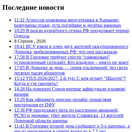
Последние новости
11:32
Агрессор атакованы многоэтажки в Харькове:
разрушены этажи, есть погибшие и десятки раненых
10:29
В разгар курортного сезона РФ продолжает террор
Одессы
8 Серпня , 2026
18:41
ВСУ взяли в плен двух жителей оккупированного
Донецка, мобилизованных РФ: что они рассказали
17:58
В Горловке требуют снести “самовольно”
установленный ситилайт. Кто владелец – никто не знает
17:05
В Донецке за день — серия отключений: без света
десятки тысяч абонентов
15:12
УПЛ-2026/2027. 2-й тур: С кем играет “Шахтер”?
Когда и где смотреть?
14:28
На поверхні Сонця вперше зафіксували плазмові
вихори
13:29
Как оформить пенсию онлайн: пошаговая
инструкция от ПФУ
12:36
РФ продолжает бить по населению авиацией,
РСЗО и дронами: убит житель Славянска, 13 жителей
Донецкой области ранены
11:43
В Горловке второй день сообщают о 3-х раненых, а
число инцидентов в отчете выросло в 7,5 раз