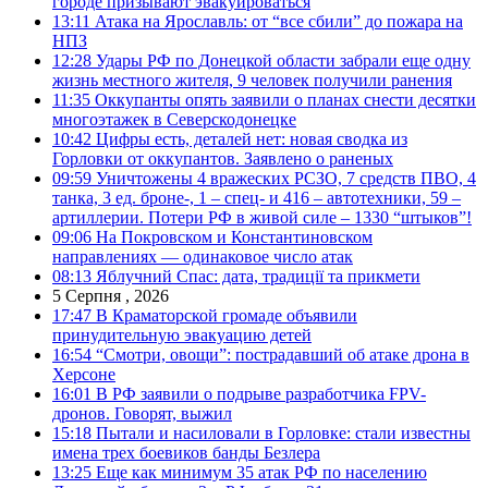
городе призывают эвакуироваться
13:11
Атака на Ярославль: от “все сбили” до пожара на
НПЗ
12:28
Удары РФ по Донецкой области забрали еще одну
жизнь местного жителя, 9 человек получили ранения
11:35
Оккупанты опять заявили о планах снести десятки
многоэтажек в Северскодонецке
10:42
Цифры есть, деталей нет: новая сводка из
Горловки от оккупантов. Заявлено о раненых
09:59
Уничтожены 4 вражеских РСЗО, 7 средств ПВО, 4
танка, 3 ед. броне-, 1 – спец- и 416 – автотехники, 59 –
артиллерии. Потери РФ в живой силе – 1330 “штыков”!
09:06
На Покровском и Константиновском
направлениях — одинаковое число атак
08:13
Яблучний Спас: дата, традиції та прикмети
5 Серпня , 2026
17:47
В Краматорской громаде объявили
принудительную эвакуацию детей
16:54
“Смотри, овощи”: пострадавший об атаке дрона в
Херсоне
16:01
В РФ заявили о подрыве разработчика FPV-
дронов. Говорят, выжил
15:18
Пытали и насиловали в Горловке: стали известны
имена трех боевиков банды Безлера
13:25
Еще как минимум 35 атак РФ по населению