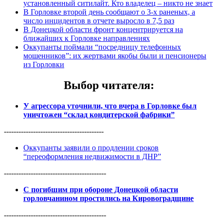
установленный ситилайт. Кто владелец – никто не знает
В Горловке второй день сообщают о 3-х раненых, а
число инцидентов в отчете выросло в 7,5 раз
В Донецкой области фронт концентрируется на
ближайших к Горловке направлениях
Оккупанты поймали “посредницу телефонных
мошенников”: их жертвами якобы были и пенсионеры
из Горловки
Выбор читателя
:
У агрессора уточнили, что вчера в Горловке был
уничтожен “склад кондитерской фабрики”
-----------------------------------------
Оккупанты заявили о продлении сроков
“переоформления недвижимости в ДНР”
------------------------------------------
С погибшим при обороне Донецкой области
горловчанином простились на Кировоградщине
------------------------------------------