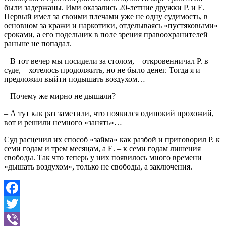
были задержаны. Ими оказались 20-летние дружки Р. и Е.
Первый имел за своими плечами уже не одну судимость, в
основном за кражи и наркотики, отделываясь «пустяковыми»
сроками, а его подельник в поле зрения правоохранителей
раньше не попадал.
– В тот вечер мы посидели за столом, – откровенничал Р. в
суде, – хотелось продолжить, но не было денег. Тогда я и
предложил выйти подышать воздухом…
– Почему же мирно не дышали?
– А тут как раз заметили, что появился одинокий прохожий,
вот и решили немного «занять»…
Суд расценил их способ «займа» как разбой и приговорил Р. к
семи годам и трем месяцам, а Е. – к семи годам лишения
свободы. Так что теперь у них появилось много времени
«дышать воздухом», только не свободы, а заключения.
Facebook
Twitter