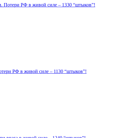
ии. Потери РФ в живой силе – 1330 “штыков”!
Потери РФ в живой силе – 1130 “штыков”!
ри врага в живой силе – 1240 “штыков”!