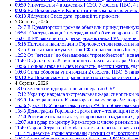
09:59
Уничтожены 4 вражеских РСЗО, 7 средств ПВО, 4 тан
09:06
На Покровском и Константиновском направлениях 
08:13
Яблучний Спас: дата, традиції та прикмети
5 Серпня , 2026
17:47
В Краматорской громаде объявили принудительную
16:54
“Смотри, овощи”: пострадавший об атаке дрона в Х
16:01
В РФ заявили о подрыве разработчика FPV-дронов.
15:18
Пытали и насиловали в Горловке: стали известны и
13:25
Еще как минимум 35 атак РФ по населению Донецкой
12:32
От “детсада” до безымянных “промобъектов”: новая
11:49
В Донецкую область пришла аномальная жара. Что 
10:56
Ночная атака на Киев и область: десятки жертв, уд
10:03
Силы обороны уничтожили 2 средства ПВО, 5 танков
09:10
На Покровском направлении снова больше всего ат
4 Серпня , 2026
18:05
Зеленский одобрил новые операции СБУ
17:12
Украину накрыла экстремальная жара: синоптики н
16:29
Число раненых в Краматорске выросло до 24: повр
15:36
Удары ВСУ по мостам, пункту ФСБ и объектам свя
13:43
Демография Горловки: время идет – тенденция не м
12:50
Россияне открыто атакуют дронами гражданских, ц
12:07
Авиаудар по центру Краматорска: число раненых вы
11:49
Садовый трактор Honda: стоит ли переплачивать за
11:14
“Киевские дроны атаковали детский сад”: роспропаг
10:21
Силы обороны уничтожили 5 танков, 4 РСЗО, 5 средс