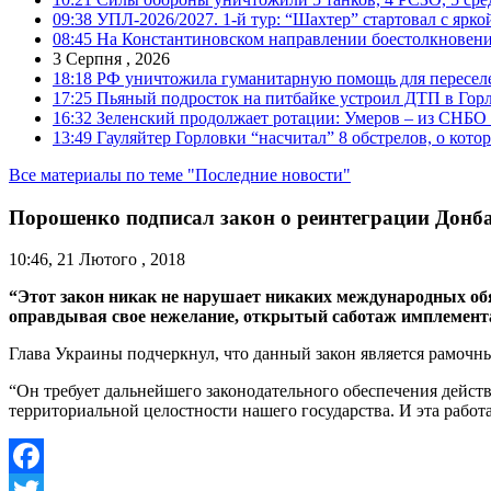
09:38
УПЛ-2026/2027. 1-й тур: “Шахтер” стартовал с ярк
08:45
На Константиновском направлении боестолкновени
3 Серпня , 2026
18:18
РФ уничтожила гуманитарную помощь для пересел
17:25
Пьяный подросток на питбайке устроил ДТП в Гор
16:32
Зеленский продолжает ротации: Умеров – из СНБО
13:49
Гауляйтер Горловки “насчитал” 8 обстрелов, о кото
Все материалы по теме "Последние новости"
Порошенко подписал закон о реинтеграции Донба
10:46, 21 Лютого , 2018
“Этот закон никак не нарушает никаких международных обя
оправдывая свое нежелание, открытый саботаж имплементац
Глава Украины подчеркнул, что данный закон является рамочны
“Он требует дальнейшего законодательного обеспечения дейс
территориальной целостности нашего государства. И эта работа
Facebook