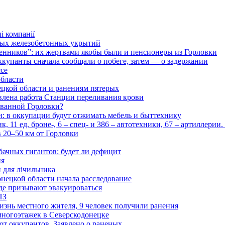
і компанії
ьных железобетонных укрытий
нников”: их жертвами якобы были и пенсионеры из Горловки
ккупанты сначала сообщали о побеге, затем — о задержании
ссе
области
цкой области и ранениям пятерых
влена работа Станции переливания крови
рованной Горловки?
и: в оккупации будут отжимать мебель и быттехнику
 11 ед. броне-, 6 – спец- и 386 – автотехники, 67 – артиллерии
в 20–50 км от Горловки
бачных гигантов: будет ли дефицит
ия
и для лічильника
нецкой области начала расследование
де призывают эвакуироваться
ПЗ
изнь местного жителя, 9 человек получили ранения
многоэтажек в Северскодонецке
 от оккупантов. Заявлено о раненых