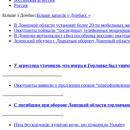
российская агрессия
Россия
Більше з
Донбасс
Більше записів у Донбасс »
В Донецкой области установят более 20-ти мобильных ж
Оккупанты поймали “посредницу телефонных мошенников
В Донецке мотоциклист сбил пособника россиян: оккупан
Зеленский обсудил с Драпатым оборону Донецкой област
У агрессора уточнили, что вчера в Горловке был уни
-----------------------------------------
Оккупанты заявили о продлении сроков “переоформлен
------------------------------------------
С погибшим при обороне Донецкой области горловча
------------------------------------------
Піца без кордонів: культові види, що підкорили Україну