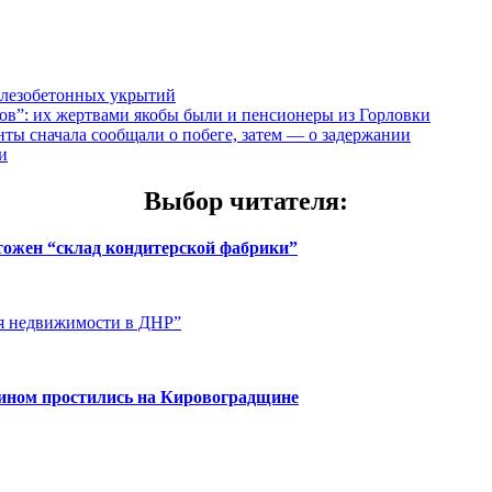
елезобетонных укрытий
”: их жертвами якобы были и пенсионеры из Горловки
ты сначала сообщали о побеге, затем — о задержании
и
Выбор читателя
:
чтожен “склад кондитерской фабрики”
ия недвижимости в ДНР”
нином простились на Кировоградщине