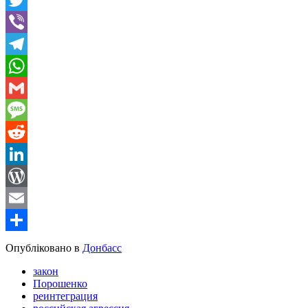
Twitter
Viber
Telegram
WhatsApp
Gmail
Message
Reddit
LinkedIn
WordPress
Email
Share
Опубліковано в
Донбасс
закон
Порошенко
реинтеграция