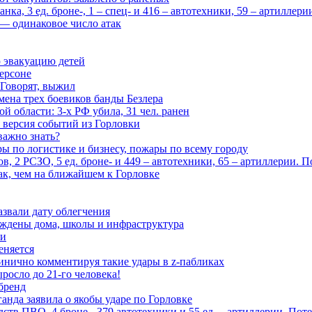
ка, 3 ед. броне-, 1 – спец- и 416 – автотехники, 59 – артиллер
— одинаковое число атак
 эвакуацию детей
ерсоне
 Говорят, выжил
мена трех боевиков банды Безлера
 области: 3-х РФ убила, 31 чел. ранен
 версия событий из Горловки
важно знать?
ары по логистике и бизнесу, пожары по всему городу
, 2 РСЗО, 5 ед. броне- и 449 – автотехники, 65 – артиллерии. 
ак, чем на ближайшем к Горловке
азвали дату облегчения
еждены дома, школы и инфраструктура
зи
еняется
инично комментируя такие удары в z-пабликах
росло до 21-го человека!
 бренд
анда заявила о якобы ударе по Горловке
тв ПВО, 4 броне-, 379 автотехники и 55 ед. – артиллерии. Поте