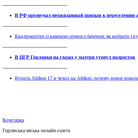
------------------------------------------
В РФ прозвучал неожиданный призыв к переселению ж
------------------------------------------
Квадрокоптер із камерою нічного бачення: як вибрати і к
------------------------------------------
В ЦГР Горловки на глазах у матери утонул подросток
------------------------------------------
Купить Айфон 17 и чехол на Айфон: почему новое покол
Кочегарка
Горлівська міська онлайн-газета