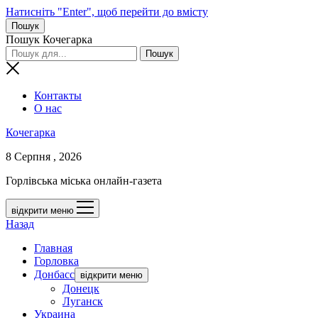
Натисніть "Enter", щоб перейти до вмісту
Пошук
Пошук Кочегарка
Контакты
О нас
Кочегарка
8 Серпня , 2026
Горлівська міська онлайн-газета
відкрити меню
Назад
Главная
Горловка
Донбасс
відкрити меню
Донецк
Луганск
Украина