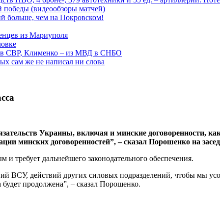
ой победы (видеообзоры матчей)
й больше, чем на Покровском!
енцев из Мариуполя
ловке
 в СВР, Клименко – из МВД в СНБО
рых сам же не написал ни слова
сса
зательств Украины, включая и минские договоренности, как 
ии минских договоренностей”, – сказал Порошенко на засед
м и требует дальнейшего законодательного обеспечения.
твий ВСУ, действий других силовых подразделений, чтобы мы у
 будет продолжена”, – сказал Порошенко.