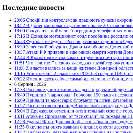
Последние новости
23:06
Спокій під контролем: як працюють сучасні охоронн
18:52
В Донецкой области установят более 20-ти мобил
18:09
Оккупанты поймали “посредницу телефонных моше
17:16
В Донецке мотоциклист сбил пособника россиян: о
16:23
Футбола не будет – Россия разбила стадион и в Оде
15:30
Зеленский обсудил с Драпатым оборону Донецкой 
13:37
Атаки РФ привели к еще одной смерти жителя Доне
12:44
В Краматорске закрывают отделения почты, остано
11:51
Что “считает” в своих z-сводках гауляйтер оккупи
11:08
Z-власти взялись за вещи жителей Донецкой област
10:15
Уничтожены 2 вражеских РСЗО, 3 средств ПВО, танк,
09:22
Именно здесь сейчас самый ад: основные бои идут 
6 Серпня , 2026
17:33
Россияне уничтожили склады с продукцией двух та
16:40
Пушилин “нарисовал” Горловке 190 тысяч населен
16:09
Прилади та аксесуари: флоуметр та літієві батарейк
15:57
Расстрел пленного под Волновахой: прокуратура До
15:04
В Дружковке отменили отопительный сезон: в горо
13:11
Атака на Ярославль: от “все сбили” до пожара на Н
12:28
Удары РФ по Донецкой области забрали еще одну ж
11:35
Оккупанты опять заявили о планах снести десятки 
10:42
Цифры есть, деталей нет: новая сводка из Горловки