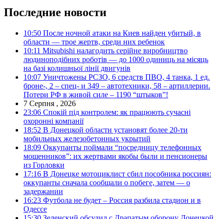
Последние новости
10:50
После ночной атаки на Киев найден убитый, в
области — трое жертв, среди них ребенок
10:11
Mitsubishi налагодить серійне виробництво
людиноподібних роботів — до 1000 одиниць на місяць
на базі колишньої лінії двигунів
10:07
Уничтожены РСЗО, 6 средств ПВО, 4 танка, 1 ед.
броне-, 2 – спец- и 349 – автотехники, 58 – артиллерии.
Потери РФ в живой силе – 1190 “штыков”!
7 Серпня , 2026
23:06
Спокій під контролем: як працюють сучасні
охоронні компанії
18:52
В Донецкой области установят более 20-ти
мобильных железобетонных укрытий
18:09
Оккупанты поймали “посредницу телефонных
мошенников”: их жертвами якобы были и пенсионеры
из Горловки
17:16
В Донецке мотоциклист сбил пособника россиян:
оккупанты сначала сообщали о побеге, затем — о
задержании
16:23
Футбола не будет – Россия разбила стадион и в
Одессе
15:30
Зеленский обсудил с Драпатым оборону Донецкой