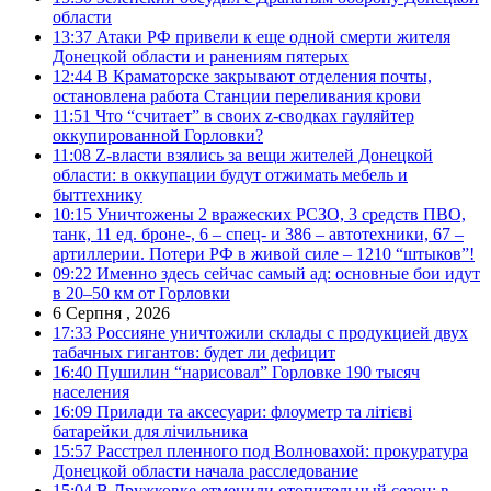
области
13:37
Атаки РФ привели к еще одной смерти жителя
Донецкой области и ранениям пятерых
12:44
В Краматорске закрывают отделения почты,
остановлена работа Станции переливания крови
11:51
Что “считает” в своих z-сводках гауляйтер
оккупированной Горловки?
11:08
Z-власти взялись за вещи жителей Донецкой
области: в оккупации будут отжимать мебель и
быттехнику
10:15
Уничтожены 2 вражеских РСЗО, 3 средств ПВО,
танк, 11 ед. броне-, 6 – спец- и 386 – автотехники, 67 –
артиллерии. Потери РФ в живой силе – 1210 “штыков”!
09:22
Именно здесь сейчас самый ад: основные бои идут
в 20–50 км от Горловки
6 Серпня , 2026
17:33
Россияне уничтожили склады с продукцией двух
табачных гигантов: будет ли дефицит
16:40
Пушилин “нарисовал” Горловке 190 тысяч
населения
16:09
Прилади та аксесуари: флоуметр та літієві
батарейки для лічильника
15:57
Расстрел пленного под Волновахой: прокуратура
Донецкой области начала расследование
15:04
В Дружковке отменили отопительный сезон: в