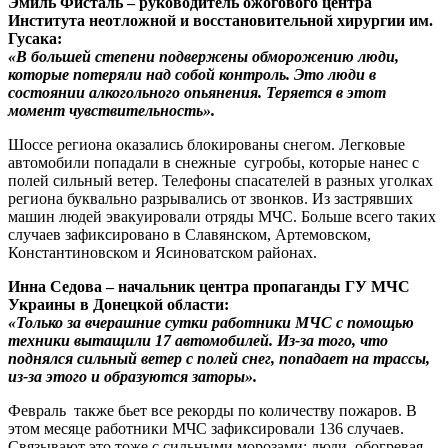
Эмиль Фисталь – руководитель ожогового центра
Института неотложной и восстановительной хирургии им.
Гусака:
«В большей степени подвержены обморожению люди,
которые потеряли над собой контроль. Это люди в
состоянии алкогольного опьянения. Теряется в этот
момент чувствительность».
Шоссе региона оказались блокированы снегом. Легковые
автомобили попадали в снежные сугробы, которые нанес с
полей сильный ветер. Телефоны спасателей в разных уголках
региона буквально разрывались от звонков. Из застрявших
машин людей эвакуировали отряды МЧС. Больше всего таких
случаев зафиксировано в Славянском, Артемовском,
Константиновском и Ясиноватском районах.
Инна Седова – начальник центра пропаганды ГУ МЧС
Украины в Донецкой области:
«Только за вчерашние сутки работники МЧС с помощью
техники вытащили 17 автомобилей. Из-за того, что
поднялся сильный ветер с полей снег, попадает на трассы,
из-за этого и образуются заторы».
Февраль также бьет все рекорды по количеству пожаров. В
этом месяце работники МЧС зафиксировали 136 случаев.
Связывают это тоже с сильными морозами: люди, обогревая