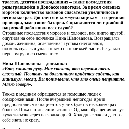
трассах, десятки пострадавших – такие последствия
разыгравшейся в Донбассе непогоды. За время сильных
морозов количество вызовов спасателей увеличилось в
несколько раз. Достается и коммунальщикам – сгоревшая
проводка, замерзшие батареи. Справляются ли с двойной
нагрузкой работники всех служб?
Страшные последствия морозов и холодов, как никто другой,
ощутила на себе дончанка Нина Шаповалова. Возвращаясь
домой, женщина, ослепленная густым снегопадом,
поскользнулась и упала прямо на проезжей части. Результат –
перелом руки со смещением.
Нина Шаповалова – дончанка:
«Вот, сломала руку. Мне сказали, что перелом очень
сложный. Поэтому на больничном придется сидеть, как
минимум, месяц. Вы понимаете, что это очень неприятно.
Мягко говоря».
Также к медикам обращаются за помощью люди с
обморожениями. После вчерашней непогоды врачи
предполагали, что пациентов у них будет в несколько раз
больше. Пока в отделении затишье. Однако обращения могут
«участиться» через несколько дней. Холодные ожоги дают о
себе знать не сразу.