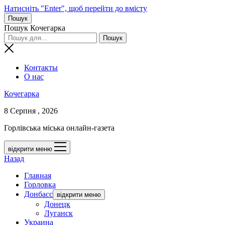
Натисніть "Enter", щоб перейти до вмісту
Пошук
Пошук Кочегарка
Контакты
О нас
Кочегарка
8 Серпня , 2026
Горлівська міська онлайн-газета
відкрити меню
Назад
Главная
Горловка
Донбасс
відкрити меню
Донецк
Луганск
Украина