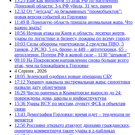
13:25
Еще как минимум 35 атак РФ по населению
Донецкой области: 3-х РФ убила, 31 чел. ранен
12:32
От “детсада” до безымянных “промобъектов”:
новая версия событий из Горловки
11:49
В Донецкую область пришла аномальная жара. Что
важно знать?
10:56
Ночная атака на Киев и область: десятки жертв,
удары по логистике и бизнесу, пожары по всему городу
10:03
Силы обороны уничтожили 2 средства ПВО, 5
танков, 2 РСЗО, 5 ед. броне- и 449 – автотехники, 65 –
артиллерии. Потери РФ в живой силе – 1130 “штыков”!
09:10
На Покровском направлении снова больше всего
атак, чем на ближайшем к Горловке
4 Серпня , 2026
18:05
Зеленский одобрил новые операции СБУ
17:12
Украину накрыла экстремальная жара: синоптики
назвали дату облегчения
16:29
Число раненых в Краматорске выросло до 24:
повреждены дома, школы и инфраструктура
15:36
Удары ВСУ по мостам, пункту ФСБ и объектам
связи
13:43
Демография Горловки: время идет – тенденция не
меняется
12:50
Россияне открыто атакуют дронами гражданских,
цинично комментируя такие удары в z-пабликах