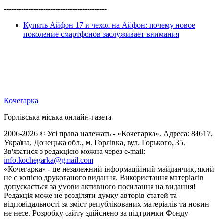
------------------------------------------
Купить Айфон 17 и чехол на Айфон: почему новое
поколение смартфонов заслуживает внимания
Кочегарка
Горлівська міська онлайн-газета
2006-2026 © Усі права належать - «Кочегарка». Адреса: 84617,
Україна, Донецька обл., м. Горлівка, вул. Горького, 35.
Зв'язатися з редакцією можна через e-mail:
info.kochegarka@gmail.com
«Кочегарка» - це незалежний інформаційний майданчик, який
не є копією друкованого видання. Використання матеріалів
допускається за умови активного посилання на видання!
Редакція може не розділяти думку авторів статей та
відповідальності за зміст републікованих матеріалів та новин
не несе. Розробку сайту здійснено за підтримки Фонду