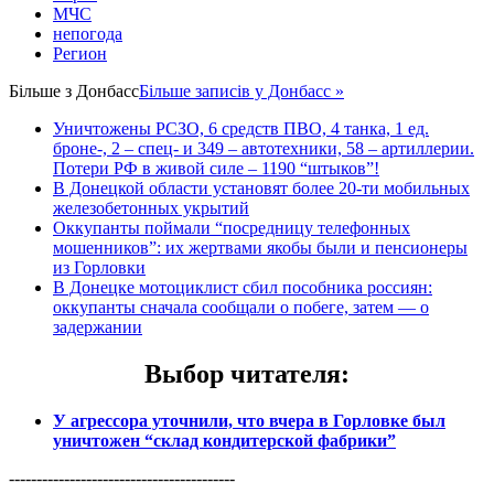
МЧС
непогода
Регион
Більше з
Донбасс
Більше записів у Донбасс »
Уничтожены РСЗО, 6 средств ПВО, 4 танка, 1 ед.
броне-, 2 – спец- и 349 – автотехники, 58 – артиллерии.
Потери РФ в живой силе – 1190 “штыков”!
В Донецкой области установят более 20-ти мобильных
железобетонных укрытий
Оккупанты поймали “посредницу телефонных
мошенников”: их жертвами якобы были и пенсионеры
из Горловки
В Донецке мотоциклист сбил пособника россиян:
оккупанты сначала сообщали о побеге, затем — о
задержании
Выбор читателя
:
У агрессора уточнили, что вчера в Горловке был
уничтожен “склад кондитерской фабрики”
-----------------------------------------