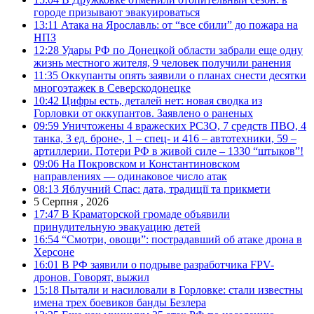
городе призывают эвакуироваться
13:11
Атака на Ярославль: от “все сбили” до пожара на
НПЗ
12:28
Удары РФ по Донецкой области забрали еще одну
жизнь местного жителя, 9 человек получили ранения
11:35
Оккупанты опять заявили о планах снести десятки
многоэтажек в Северскодонецке
10:42
Цифры есть, деталей нет: новая сводка из
Горловки от оккупантов. Заявлено о раненых
09:59
Уничтожены 4 вражеских РСЗО, 7 средств ПВО, 4
танка, 3 ед. броне-, 1 – спец- и 416 – автотехники, 59 –
артиллерии. Потери РФ в живой силе – 1330 “штыков”!
09:06
На Покровском и Константиновском
направлениях — одинаковое число атак
08:13
Яблучний Спас: дата, традиції та прикмети
5 Серпня , 2026
17:47
В Краматорской громаде объявили
принудительную эвакуацию детей
16:54
“Смотри, овощи”: пострадавший об атаке дрона в
Херсоне
16:01
В РФ заявили о подрыве разработчика FPV-
дронов. Говорят, выжил
15:18
Пытали и насиловали в Горловке: стали известны
имена трех боевиков банды Безлера