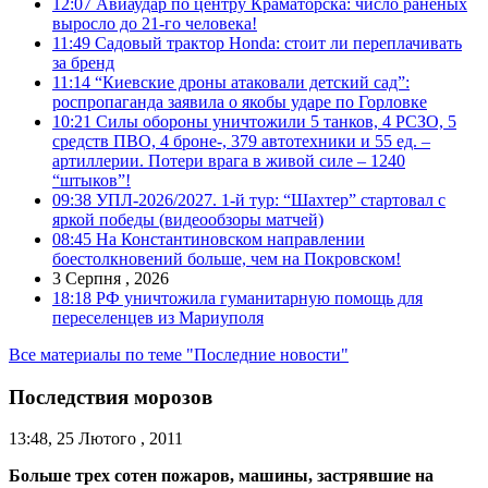
12:07
Авиаудар по центру Краматорска: число раненых
выросло до 21-го человека!
11:49
Садовый трактор Honda: стоит ли переплачивать
за бренд
11:14
“Киевские дроны атаковали детский сад”:
роспропаганда заявила о якобы ударе по Горловке
10:21
Силы обороны уничтожили 5 танков, 4 РСЗО, 5
средств ПВО, 4 броне-, 379 автотехники и 55 ед. –
артиллерии. Потери врага в живой силе – 1240
“штыков”!
09:38
УПЛ-2026/2027. 1-й тур: “Шахтер” стартовал с
яркой победы (видеообзоры матчей)
08:45
На Константиновском направлении
боестолкновений больше, чем на Покровском!
3 Серпня , 2026
18:18
РФ уничтожила гуманитарную помощь для
переселенцев из Мариуполя
Все материалы по теме "Последние новости"
Последствия морозов
13:48, 25 Лютого , 2011
Больше трех сотен пожаров, машины, застрявшие на