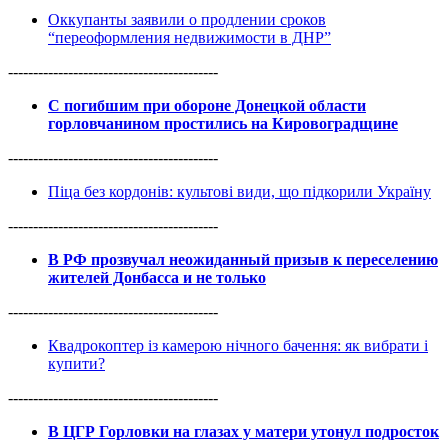
Оккупанты заявили о продлении сроков
“переоформления недвижимости в ДНР”
------------------------------------------
С погибшим при обороне Донецкой области
горловчанином простились на Кировоградщине
------------------------------------------
Піца без кордонів: культові види, що підкорили Україну
------------------------------------------
В РФ прозвучал неожиданный призыв к переселению
жителей Донбасса и не только
------------------------------------------
Квадрокоптер із камерою нічного бачення: як вибрати і
купити?
------------------------------------------
В ЦГР Горловки на глазах у матери утонул подросток