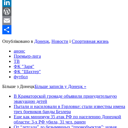
Reddit
LinkedIn
WordPress
Email
Share
Опубліковано в
Донецк
,
Новости
і
Спортивная жизнь
анонс
Премьер-лига
ТВ
ФК "Заря"
ФК "Шахтер"
футбол
Більше з
Донецк
Більше записів у Донецк »
В Краматорской громаде объявили принудительную
эвакуацию детей
Пытали и насиловали в Горловке: стали известны имена
трех боевиков банды Безлера
Еще как минимум 35 атак РФ по населению Донецкой
области: 3-х РФ убила, 31 чел. ранен
От “детсада” до безымянных “промобъектов”: новая