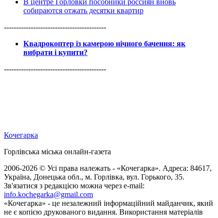
В центре Горловки пособники россиян вновь
собираются отжать десятки квартир
------------------------------------------
Квадрокоптер із камерою нічного бачення: як
вибрати і купити?
------------------------------------------
Кочегарка
Горлівська міська онлайн-газета
2006-2026 © Усі права належать - «Кочегарка». Адреса: 84617,
Україна, Донецька обл., м. Горлівка, вул. Горького, 35.
Зв'язатися з редакцією можна через e-mail:
info.kochegarka@gmail.com
«Кочегарка» - це незалежний інформаційний майданчик, який
не є копією друкованого видання. Використання матеріалів