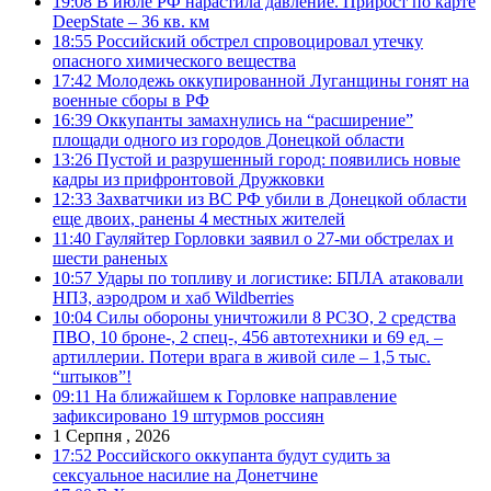
19:08
В июле РФ нарастила давление. Прирост по карте
DeepState – 36 кв. км
18:55
Российский обстрел спровоцировал утечку
опасного химического вещества
17:42
Молодежь оккупированной Луганщины гонят на
военные сборы в РФ
16:39
Оккупанты замахнулись на “расширение”
площади одного из городов Донецкой области
13:26
Пустой и разрушенный город: появились новые
кадры из прифронтовой Дружковки
12:33
Захватчики из ВС РФ убили в Донецкой области
еще двоих, ранены 4 местных жителей
11:40
Гауляйтер Горловки заявил о 27-ми обстрелах и
шести раненых
10:57
Удары по топливу и логистике: БПЛА атаковали
НПЗ, аэродром и хаб Wildberries
10:04
Силы обороны уничтожили 8 РСЗО, 2 средства
ПВО, 10 броне-, 2 спец-, 456 автотехники и 69 ед. –
артиллерии. Потери врага в живой силе – 1,5 тыс.
“штыков”!
09:11
На ближайшем к Горловке направление
зафиксировано 19 штурмов россиян
1 Серпня , 2026
17:52
Российского оккупанта будут судить за
сексуальное насилие на Донетчине