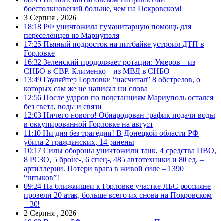
боестолкновений больше, чем на Покровском!
3 Серпня , 2026
18:18
РФ уничтожила гуманитарную помощь для
переселенцев из Мариуполя
17:25
Пьяный подросток на питбайке устроил ДТП в
Горловке
16:32
Зеленский продолжает ротации: Умеров – из
СНБО в СВР, Клименко – из МВД в СНБО
13:49
Гауляйтер Горловки “насчитал” 8 обстрелов, о
которых сам же не написал ни слова
12:56
После ударов по подстанциям Мариуполь остался
без света, воды и связи
12:03
Ничего нового! Обнародован график подачи воды
в оккупированной Горловке на август
11:10
Ни дня без трагедии! В Донецкой области РФ
убила 2 гражданских, 14 ранены
10:17
Силы обороны уничтожили танк, 4 средства ПВО,
8 РСЗО, 5 броне-, 6 спец-, 485 автотехники и 80 ед. –
артиллерии. Потери врага в живой силе – 1390
“штыков”!
09:24
На ближайшей к Горловке участке ЛБС россияне
провели 20 атак, больше всего их снова на Покровском
– 30!
2 Серпня , 2026