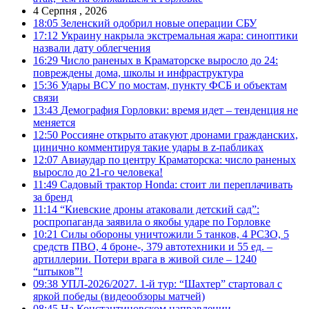
4 Серпня , 2026
18:05
Зеленский одобрил новые операции СБУ
17:12
Украину накрыла экстремальная жара: синоптики
назвали дату облегчения
16:29
Число раненых в Краматорске выросло до 24:
повреждены дома, школы и инфраструктура
15:36
Удары ВСУ по мостам, пункту ФСБ и объектам
связи
13:43
Демография Горловки: время идет – тенденция не
меняется
12:50
Россияне открыто атакуют дронами гражданских,
цинично комментируя такие удары в z-пабликах
12:07
Авиаудар по центру Краматорска: число раненых
выросло до 21-го человека!
11:49
Садовый трактор Honda: стоит ли переплачивать
за бренд
11:14
“Киевские дроны атаковали детский сад”:
роспропаганда заявила о якобы ударе по Горловке
10:21
Силы обороны уничтожили 5 танков, 4 РСЗО, 5
средств ПВО, 4 броне-, 379 автотехники и 55 ед. –
артиллерии. Потери врага в живой силе – 1240
“штыков”!
09:38
УПЛ-2026/2027. 1-й тур: “Шахтер” стартовал с
яркой победы (видеообзоры матчей)
08:45
На Константиновском направлении