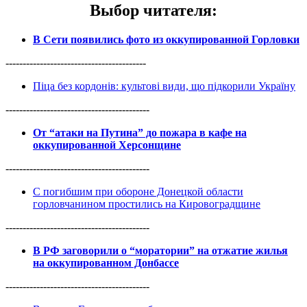
Выбор читателя
:
В Сети появились фото из оккупированной Горловки
-----------------------------------------
Піца без кордонів: культові види, що підкорили Україну
------------------------------------------
От “атаки на Путина” до пожара в кафе на
оккупированной Херсонщине
------------------------------------------
С погибшим при обороне Донецкой области
горловчанином простились на Кировоградщине
------------------------------------------
В РФ заговорили о “моратории” на отжатие жилья
на оккупированном Донбассе
------------------------------------------