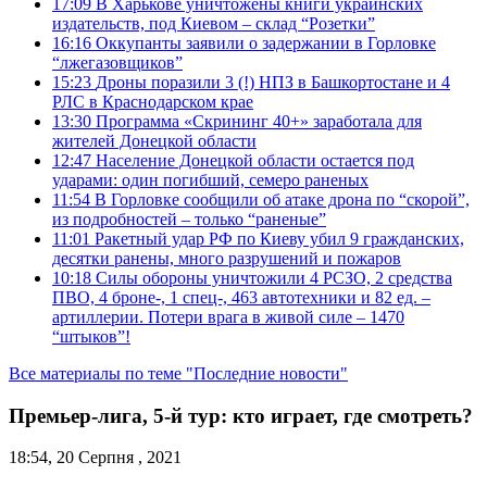
17:09
В Харькове уничтожены книги украинских
издательств, под Киевом – склад “Розетки”
16:16
Оккупанты заявили о задержании в Горловке
“лжегазовщиков”
15:23
Дроны поразили 3 (!) НПЗ в Башкортостане и 4
РЛС в Краснодарском крае
13:30
Программа «Скрининг 40+» заработала для
жителей Донецкой области
12:47
Население Донецкой области остается под
ударами: один погибший, семеро раненых
11:54
В Горловке сообщили об атаке дрона по “скорой”,
из подробностей – только “раненые”
11:01
Ракетный удар РФ по Киеву убил 9 гражданских,
десятки ранены, много разрушений и пожаров
10:18
Силы обороны уничтожили 4 РСЗО, 2 средства
ПВО, 4 броне-, 1 спец-, 463 автотехники и 82 ед. –
артиллерии. Потери врага в живой силе – 1470
“штыков”!
Все материалы по теме "Последние новости"
Премьер-лига, 5-й тур: кто играет, где смотреть?
18:54, 20 Серпня , 2021