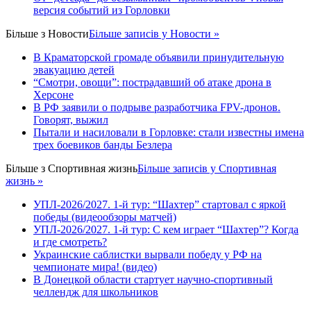
версия событий из Горловки
Більше з
Новости
Більше записів у Новости »
В Краматорской громаде объявили принудительную
эвакуацию детей
“Смотри, овощи”: пострадавший об атаке дрона в
Херсоне
В РФ заявили о подрыве разработчика FPV-дронов.
Говорят, выжил
Пытали и насиловали в Горловке: стали известны имена
трех боевиков банды Безлера
Більше з
Спортивная жизнь
Більше записів у Спортивная
жизнь »
УПЛ-2026/2027. 1-й тур: “Шахтер” стартовал с яркой
победы (видеообзоры матчей)
УПЛ-2026/2027. 1-й тур: С кем играет “Шахтер”? Когда
и где смотреть?
Украинские саблистки вырвали победу у РФ на
чемпионате мира! (видео)
В Донецкой области стартует научно-спортивный
челлендж для школьников