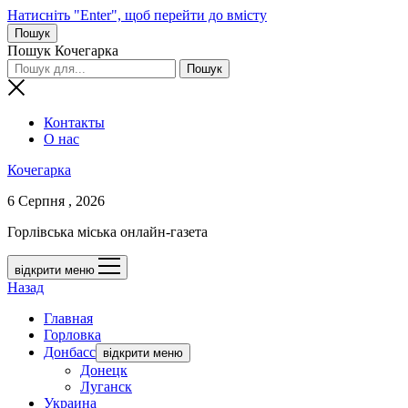
Натисніть "Enter", щоб перейти до вмісту
Пошук
Пошук Кочегарка
Контакты
О нас
Кочегарка
6 Серпня , 2026
Горлівська міська онлайн-газета
відкрити меню
Назад
Главная
Горловка
Донбасс
відкрити меню
Донецк
Луганск
Украина