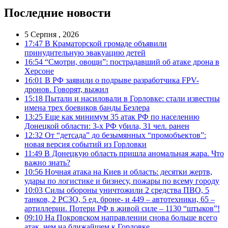
Последние новости
5 Серпня , 2026
17:47
В Краматорской громаде объявили
принудительную эвакуацию детей
16:54
“Смотри, овощи”: пострадавший об атаке дрона в
Херсоне
16:01
В РФ заявили о подрыве разработчика FPV-
дронов. Говорят, выжил
15:18
Пытали и насиловали в Горловке: стали известны
имена трех боевиков банды Безлера
13:25
Еще как минимум 35 атак РФ по населению
Донецкой области: 3-х РФ убила, 31 чел. ранен
12:32
От “детсада” до безымянных “промобъектов”:
новая версия событий из Горловки
11:49
В Донецкую область пришла аномальная жара. Что
важно знать?
10:56
Ночная атака на Киев и область: десятки жертв,
удары по логистике и бизнесу, пожары по всему городу
10:03
Силы обороны уничтожили 2 средства ПВО, 5
танков, 2 РСЗО, 5 ед. броне- и 449 – автотехники, 65 –
артиллерии. Потери РФ в живой силе – 1130 “штыков”!
09:10
На Покровском направлении снова больше всего
атак, чем на ближайшем к Горловке