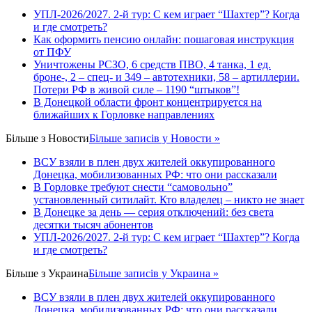
УПЛ-2026/2027. 2-й тур: С кем играет “Шахтер”? Когда
и где смотреть?
Как оформить пенсию онлайн: пошаговая инструкция
от ПФУ
Уничтожены РСЗО, 6 средств ПВО, 4 танка, 1 ед.
броне-, 2 – спец- и 349 – автотехники, 58 – артиллерии.
Потери РФ в живой силе – 1190 “штыков”!
В Донецкой области фронт концентрируется на
ближайших к Горловке направлениях
Більше з
Новости
Більше записів у Новости »
ВСУ взяли в плен двух жителей оккупированного
Донецка, мобилизованных РФ: что они рассказали
В Горловке требуют снести “самовольно”
установленный ситилайт. Кто владелец – никто не знает
В Донецке за день — серия отключений: без света
десятки тысяч абонентов
УПЛ-2026/2027. 2-й тур: С кем играет “Шахтер”? Когда
и где смотреть?
Більше з
Украина
Більше записів у Украина »
ВСУ взяли в плен двух жителей оккупированного
Донецка, мобилизованных РФ: что они рассказали