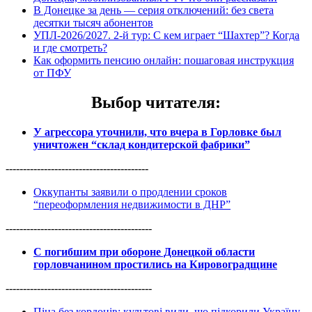
В Донецке за день — серия отключений: без света
десятки тысяч абонентов
УПЛ-2026/2027. 2-й тур: С кем играет “Шахтер”? Когда
и где смотреть?
Как оформить пенсию онлайн: пошаговая инструкция
от ПФУ
Выбор читателя
:
У агрессора уточнили, что вчера в Горловке был
уничтожен “склад кондитерской фабрики”
-----------------------------------------
Оккупанты заявили о продлении сроков
“переоформления недвижимости в ДНР”
------------------------------------------
С погибшим при обороне Донецкой области
горловчанином простились на Кировоградщине
------------------------------------------
Піца без кордонів: культові види, що підкорили Україну