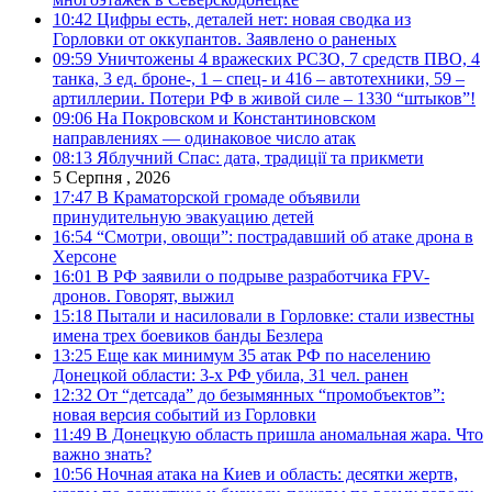
10:42
Цифры есть, деталей нет: новая сводка из
Горловки от оккупантов. Заявлено о раненых
09:59
Уничтожены 4 вражеских РСЗО, 7 средств ПВО, 4
танка, 3 ед. броне-, 1 – спец- и 416 – автотехники, 59 –
артиллерии. Потери РФ в живой силе – 1330 “штыков”!
09:06
На Покровском и Константиновском
направлениях — одинаковое число атак
08:13
Яблучний Спас: дата, традиції та прикмети
5 Серпня , 2026
17:47
В Краматорской громаде объявили
принудительную эвакуацию детей
16:54
“Смотри, овощи”: пострадавший об атаке дрона в
Херсоне
16:01
В РФ заявили о подрыве разработчика FPV-
дронов. Говорят, выжил
15:18
Пытали и насиловали в Горловке: стали известны
имена трех боевиков банды Безлера
13:25
Еще как минимум 35 атак РФ по населению
Донецкой области: 3-х РФ убила, 31 чел. ранен
12:32
От “детсада” до безымянных “промобъектов”:
новая версия событий из Горловки
11:49
В Донецкую область пришла аномальная жара. Что
важно знать?
10:56
Ночная атака на Киев и область: десятки жертв,