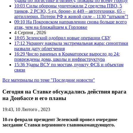
удары по логистике и бизнесу, пожары по всему городу
10:03
Силы обороны уничтожили 2 средства ПВО, 5
танков, 2 РСЗО, 5 ед. броне- и 449 – автотехники, 65 –
артиллерии. Потери РФ в живой силе – 1130 “штыков”!
09:10
На Покровском направлении снова больше всего
атак, чем на ближайшем к Горловке
4 Серпня , 2026
18:05
Зеленский одобрил новые операции СБУ
17:12
Украину накрыла экстремальная жара: синоптики
назвали дату облегчения
16:29
Число раненых в Краматорске выросло до 24:
повреждены дома, школы и инфраструктура
15:36
Удары ВСУ по мостам, пункту ФСБ и объектам
связи
Все материалы по теме "Последние новости"
Сегодня на Ставке обсуждались действия врага
на Донбассе и его планы
19:43, 10 Лютого , 2023
10-го февраля президент Зеленский провел очередное
заседание Ставки верховного главнокомандующего.