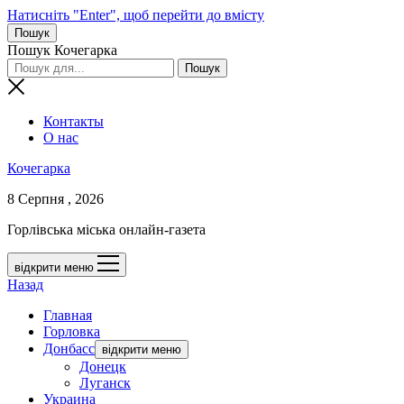
Натисніть "Enter", щоб перейти до вмісту
Пошук
Пошук Кочегарка
Контакты
О нас
Кочегарка
8 Серпня , 2026
Горлівська міська онлайн-газета
відкрити меню
Назад
Главная
Горловка
Донбасс
відкрити меню
Донецк
Луганск
Украина