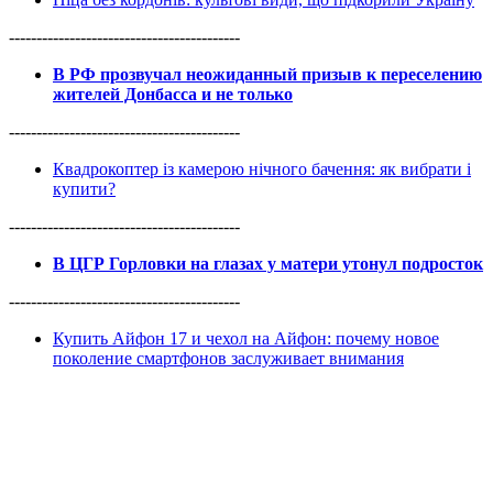
------------------------------------------
В РФ прозвучал неожиданный призыв к переселению
жителей Донбасса и не только
------------------------------------------
Квадрокоптер із камерою нічного бачення: як вибрати і
купити?
------------------------------------------
В ЦГР Горловки на глазах у матери утонул подросток
------------------------------------------
Купить Айфон 17 и чехол на Айфон: почему новое
поколение смартфонов заслуживает внимания