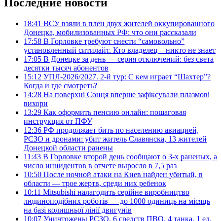
Последние новости
18:41
ВСУ взяли в плен двух жителей оккупированного
Донецка, мобилизованных РФ: что они рассказали
17:58
В Горловке требуют снести “самовольно”
установленный ситилайт. Кто владелец – никто не знает
17:05
В Донецке за день — серия отключений: без света
десятки тысяч абонентов
15:12
УПЛ-2026/2027. 2-й тур: С кем играет “Шахтер”?
Когда и где смотреть?
14:28
На поверхні Сонця вперше зафіксували плазмові
вихори
13:29
Как оформить пенсию онлайн: пошаговая
инструкция от ПФУ
12:36
РФ продолжает бить по населению авиацией,
РСЗО и дронами: убит житель Славянска, 13 жителей
Донецкой области ранены
11:43
В Горловке второй день сообщают о 3-х раненых, а
число инцидентов в отчете выросло в 7,5 раз
10:50
После ночной атаки на Киев найден убитый, в
области — трое жертв, среди них ребенок
10:11
Mitsubishi налагодить серійне виробництво
людиноподібних роботів — до 1000 одиниць на місяць
на базі колишньої лінії двигунів
10:07
Уничтожены РСЗО, 6 средств ПВО, 4 танка, 1 ед.