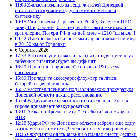
11:08
Z-власти взялись за вещи жителей Донецкой
области: в оккупации будут отжимать мебель и
быттехнику
10:15
Уничтожены 2 вражеских РСЗО, 3 средств ПВО,
танк, 11 ед. броне-, 6 – спец- и 386 – автотехники, 67 –
артиллерии. Потери РФ в живой силе – 1210 “штыков”!
09:22
Именно здесь сейчас самый ад: основные бои идут
в 20–50 км от Горловки
6 Серпня , 2026
17:33
Россияне уничтожили склады с продукцией двух
табачных гигантов: будет ли дефицит
16:40
Пушилин “нарисовал” Горловке 190 тысяч
населения
16:09
Прилади та аксесуари: флоуметр та літієві
батарейки для лічильника
15:57
Расстрел пленного под Волновахой: прокуратура
Донецкой области начала расследование
15:04
В Дружковке отменили отопительный сезон: в
городе призывают эвакуироваться
13:11
Атака на Ярославль: от “все сбили” до пожара на
НПЗ
12:28
Удары РФ по Донецкой области забрали еще одну
жизнь местного жителя, 9 человек получили ранения
11:35
Оккупанты опять заявили о планах снести десятки
многоэтажек в Северскодонецке