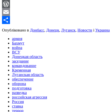
LinkedIn
WordPress
Email
Share
Опубліковано в
Донбасс
,
Донецк
,
Луганск
,
Новости
і
Украина
армия
Бахмут
война
ВСУ
Донецкая область
заседание
командование
Кременная
Луганская область
обеспечение
оборона
подготовка
разведка
российская агрессия
Россия
ставка
террор