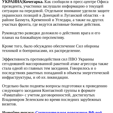
УКРАИНА|Кочегарка.
Как сообщили в пресс-центре Офиса
президента, участники заслушали информацию о текущей
ситуации на передовой. Отдельное внимание уделили защите
украинских позиций в Донецкой и Луганской областях – в
районе Бахмута, Кременной и Угледара, а также на других
участках фронта, где ведутся активные боевые действия.
Руководство разведки доложило о действиях врага и его
планах на ближайшую перспективу.
Кроме того, было обсуждено обеспечение Сил обороны
техникой и боеприпасами, их распределение.
Эффективность противодействия сил ПВО Украины
сегодняшней массированной ракетной атаке агрессора также
стала одной из главных тем заседания. Говорилось и о
последствиях ракетных попаданий в объекты энергетической
инфраструктуры, и об их ликвидации.
Отдельно были подняты вопросы подготовки к проведению
следующего заседания Контактной группы в формате
«Рамштайн» с учетом договоренностей, достигнутых
Владимиром Зеленским во время последних зарубежных
визитов.
Читайте также:
Сокрушительное поражение РФ под