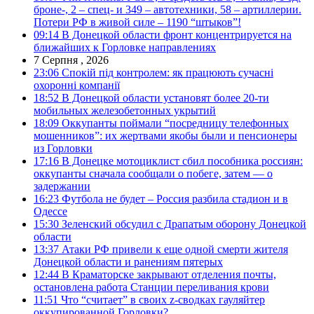
броне-, 2 – спец- и 349 – автотехники, 58 – артиллерии.
Потери РФ в живой силе – 1190 “штыков”!
09:14
В Донецкой области фронт концентрируется на
ближайших к Горловке направлениях
7 Серпня , 2026
23:06
Спокій під контролем: як працюють сучасні
охоронні компанії
18:52
В Донецкой области установят более 20-ти
мобильных железобетонных укрытий
18:09
Оккупанты поймали “посредницу телефонных
мошенников”: их жертвами якобы были и пенсионеры
из Горловки
17:16
В Донецке мотоциклист сбил пособника россиян:
оккупанты сначала сообщали о побеге, затем — о
задержании
16:23
Футбола не будет – Россия разбила стадион и в
Одессе
15:30
Зеленский обсудил с Драпатым оборону Донецкой
области
13:37
Атаки РФ привели к еще одной смерти жителя
Донецкой области и ранениям пятерых
12:44
В Краматорске закрывают отделения почты,
остановлена работа Станции переливания крови
11:51
Что “считает” в своих z-сводках гауляйтер
оккупированной Горловки?