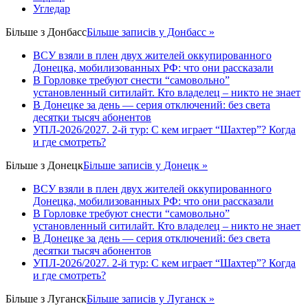
Угледар
Більше з
Донбасс
Більше записів у Донбасс »
ВСУ взяли в плен двух жителей оккупированного
Донецка, мобилизованных РФ: что они рассказали
В Горловке требуют снести “самовольно”
установленный ситилайт. Кто владелец – никто не знает
В Донецке за день — серия отключений: без света
десятки тысяч абонентов
УПЛ-2026/2027. 2-й тур: С кем играет “Шахтер”? Когда
и где смотреть?
Більше з
Донецк
Більше записів у Донецк »
ВСУ взяли в плен двух жителей оккупированного
Донецка, мобилизованных РФ: что они рассказали
В Горловке требуют снести “самовольно”
установленный ситилайт. Кто владелец – никто не знает
В Донецке за день — серия отключений: без света
десятки тысяч абонентов
УПЛ-2026/2027. 2-й тур: С кем играет “Шахтер”? Когда
и где смотреть?
Більше з
Луганск
Більше записів у Луганск »